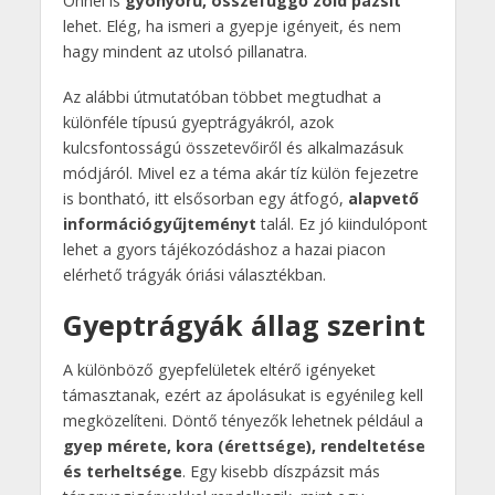
Önnél is
gyönyörű, összefüggő zöld pázsit
lehet. Elég, ha ismeri a gyepje igényeit, és nem
hagy mindent az utolsó pillanatra.
Az alábbi útmutatóban többet megtudhat a
különféle típusú gyeptrágyákról, azok
kulcsfontosságú összetevőiről és alkalmazásuk
módjáról. Mivel ez a téma akár tíz külön fejezetre
is bontható, itt elsősorban egy átfogó,
alapvető
információgyűjteményt
talál. Ez jó kiindulópont
lehet a gyors tájékozódáshoz a hazai piacon
elérhető trágyák óriási választékban.
Gyeptrágyák állag szerint
A különböző gyepfelületek eltérő igényeket
támasztanak, ezért az ápolásukat is egyénileg kell
megközelíteni. Döntő tényezők lehetnek például a
gyep mérete, kora (érettsége), rendeltetése
és terheltsége
. Egy kisebb díszpázsit más