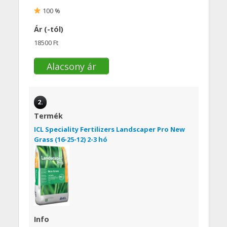
100 %
Ár (-tól)
18500 Ft
Alacsony ár
2.
Termék
ICL Speciality Fertilizers Landscaper Pro New
Grass (16-25-12) 2-3 hó
Info