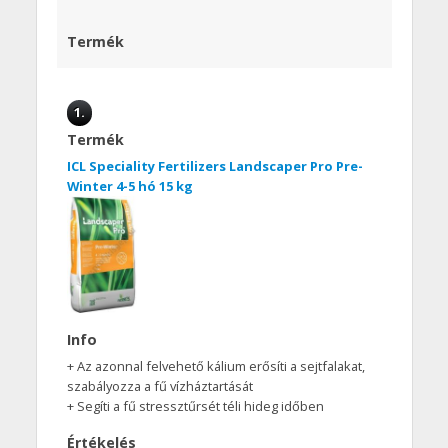
Termék
1.
Termék
ICL Speciality Fertilizers Landscaper Pro Pre-
Winter 4-5 hó 15 kg
Info
+ Az azonnal felvehető kálium erősíti a sejtfalakat,
szabályozza a fű vízháztartását
+ Segíti a fű stressztűrsét téli hideg időben
Értékelés