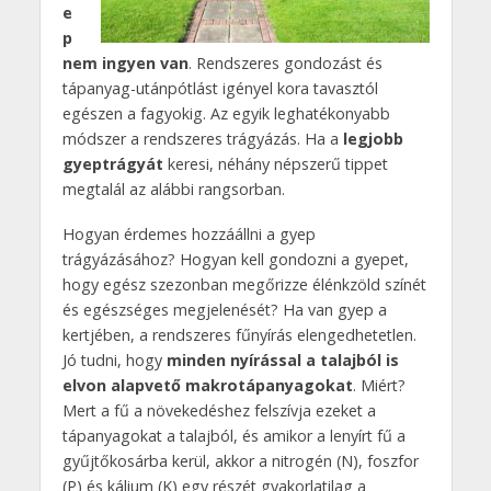
e
p
nem ingyen van
. Rendszeres gondozást és
tápanyag-utánpótlást igényel kora tavasztól
egészen a fagyokig. Az egyik leghatékonyabb
módszer a rendszeres trágyázás. Ha a
legjobb
gyeptrágyát
keresi, néhány népszerű tippet
megtalál az alábbi rangsorban.
Hogyan érdemes hozzáállni a gyep
trágyázásához? Hogyan kell gondozni a gyepet,
hogy egész szezonban megőrizze élénkzöld színét
és egészséges megjelenését? Ha van gyep a
kertjében, a rendszeres fűnyírás elengedhetetlen.
Jó tudni, hogy
minden nyírással a talajból is
elvon alapvető makrotápanyagokat
. Miért?
Mert a fű a növekedéshez felszívja ezeket a
tápanyagokat a talajból, és amikor a lenyírt fű a
gyűjtőkosárba kerül, akkor a nitrogén (N), foszfor
(P) és kálium (K) egy részét gyakorlatilag a