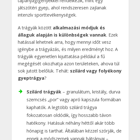
tápanyagigényekkel rendelkezik, mint egy
játszótéri gyep, ahol rendszeresen zajlanak
intenzív sporttevékenységek.
A trágyák között
alkalmazási módjuk és
állaguk alapján is különbségek vannak
. Ezek
hatással lehetnek arra, hogy mennyi időt vesz
igénybe a trágyázás, és milyen eredményt hoz. A
trágyák egyenetlen kijuttatása például a fű
megégését okozhatja azon területeken, ahova túl
sok jutott belőlük. Tehát:
szilárd vagy folyékony
gyeptrágya
?
Szilárd trágyák
– granulátum, kristály, durva
szemcsés „por” vagy apró kapszula formában
kaphatók. A legtöbb szilárd trágya
fokozatosan oldódik, így hosszabb távon
hatékony. Hatásuk néhány héttől akár több
hónapig is tarthat. Általában kézzel szórják, de
ennek a módszernek vannak hátrányai –