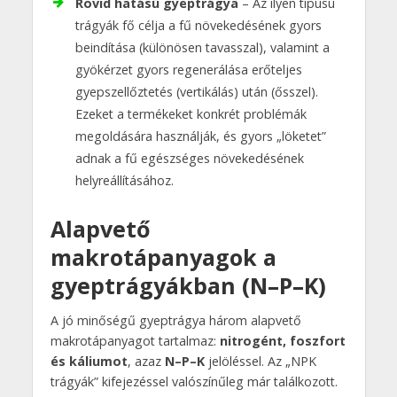
Rövid hatású gyeptrágya
– Az ilyen típusú
trágyák fő célja a fű növekedésének gyors
beindítása (különösen tavasszal), valamint a
gyökérzet gyors regenerálása erőteljes
gyepszellőztetés (vertikálás) után (ősszel).
Ezeket a termékeket konkrét problémák
megoldására használják, és gyors „löketet”
adnak a fű egészséges növekedésének
helyreállításához.
Alapvető
makrotápanyagok a
gyeptrágyákban (N–P–K)
A jó minőségű gyeptrágya három alapvető
makrotápanyagot tartalmaz:
nitrogént, foszfort
és káliumot
, azaz
N–P–K
jelöléssel. Az „NPK
trágyák” kifejezéssel valószínűleg már találkozott.