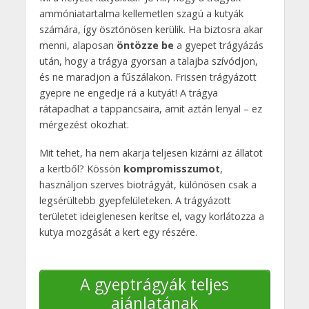
ammóniatartalma kellemetlen szagú a kutyák
számára, így ösztönösen kerülik. Ha biztosra akar
menni, alaposan
öntözze be
a gyepet trágyázás
után, hogy a trágya gyorsan a talajba szívódjon,
és ne maradjon a fűszálakon. Frissen trágyázott
gyepre ne engedje rá a kutyát! A trágya
rátapadhat a tappancsaira, amit aztán lenyal – ez
mérgezést okozhat.
Mit tehet, ha nem akarja teljesen kizárni az állatot
a kertből? Kössön
kompromisszumot
,
használjon szerves biotrágyát, különösen csak a
legsérültebb gyepfelületeken. A trágyázott
területet ideiglenesen kerítse el, vagy korlátozza a
kutya mozgását a kert egy részére.
A gyeptrágyák teljes
ajánlatának