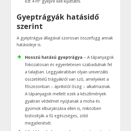
ezt 4 m² gyepre kell kijuttatni.
Gyeptrágyák hatásidő
szerint
A gyeptrágya állagával szorosan összefügg annak
hatásideje is.
Hosszú hatású gyeptrágya
– A tápanyagok
fokozatosan és egyenletesen szabadulnak fel
a talajban. Leggyakrabban olyan univerzális
összetételű trágyákról van szó, amelyeket a
főszezonban – áprilistól őszig – alkalmaznak.
A tápanyagok mellett ezek a készítmények
gyakran védelmet nyújtanak a moha és
gyomok elburjánzása ellen is, miközben
biztosítják a fű egészséges, zöld
megjelenését.