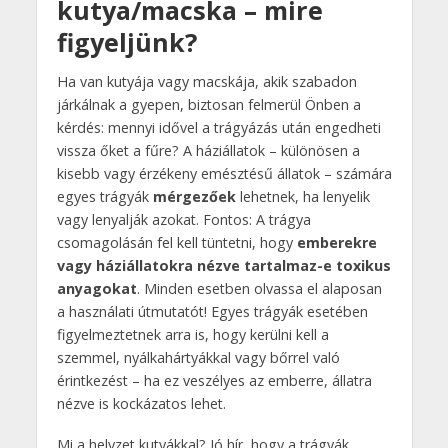
kutya/macska – mire
figyeljünk?
Ha van kutyája vagy macskája, akik szabadon
járkálnak a gyepen, biztosan felmerül Önben a
kérdés: mennyi idővel a trágyázás után engedheti
vissza őket a fűre? A háziállatok – különösen a
kisebb vagy érzékeny emésztésű állatok – számára
egyes trágyák
mérgezőek
lehetnek, ha lenyelik
vagy lenyalják azokat. Fontos: A trágya
csomagolásán fel kell tüntetni, hogy
emberekre
vagy háziállatokra nézve tartalmaz-e toxikus
anyagokat
. Minden esetben olvassa el alaposan
a használati útmutatót! Egyes trágyák esetében
figyelmeztetnek arra is, hogy kerülni kell a
szemmel, nyálkahártyákkal vagy bőrrel való
érintkezést – ha ez veszélyes az emberre, állatra
nézve is kockázatos lehet.
Mi a helyzet kutyákkal? Jó hír, hogy a trágyák