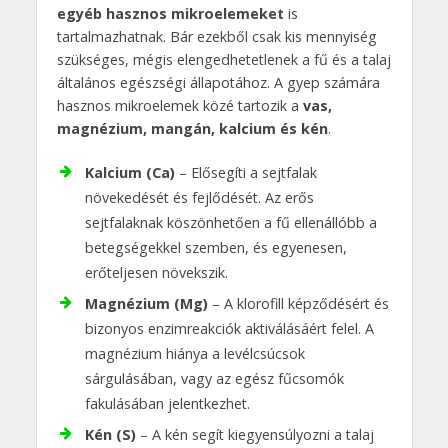
egyéb hasznos mikroelemeket
is
tartalmazhatnak. Bár ezekből csak kis mennyiség
szükséges, mégis elengedhetetlenek a fű és a talaj
általános egészségi állapotához. A gyep számára
hasznos mikroelemek közé tartozik a
vas,
magnézium, mangán, kalcium és kén
.
Kalcium (Ca)
– Elősegíti a sejtfalak
növekedését és fejlődését. Az erős
sejtfalaknak köszönhetően a fű ellenállóbb a
betegségekkel szemben, és egyenesen,
erőteljesen növekszik.
Magnézium (Mg)
– A klorofill képződésért és
bizonyos enzimreakciók aktiválásáért felel. A
magnézium hiánya a levélcsúcsok
sárgulásában, vagy az egész fűcsomók
fakulásában jelentkezhet.
Kén (S)
– A kén segít kiegyensúlyozni a talaj