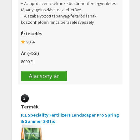
+ Az apró szemcséknek köszönhetően egyenletes
tápanyageloszlást tesz lehetővé
+ A szabályozott tápanyag-feltáródásnak
köszönhetően nincs perzselésveszély
Értékelés
98 %
Ár (-tól)
8000 Ft
Alacsony ár
3.
Termék
ICL Speciality Fertilizers Landscaper Pro Spring
& Summer 2-3 hó