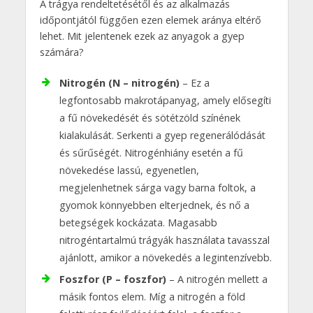
A trágya rendeltetésétől és az alkalmazás
időpontjától függően ezen elemek aránya eltérő
lehet. Mit jelentenek ezek az anyagok a gyep
számára?
Nitrogén (N – nitrogén)
– Ez a
legfontosabb makrotápanyag, amely elősegíti
a fű növekedését és sötétzöld színének
kialakulását. Serkenti a gyep regenerálódását
és sűrűségét. Nitrogénhiány esetén a fű
növekedése lassú, egyenetlen,
megjelenhetnek sárga vagy barna foltok, a
gyomok könnyebben elterjednek, és nő a
betegségek kockázata. Magasabb
nitrogéntartalmú trágyák használata tavasszal
ajánlott, amikor a növekedés a legintenzívebb.
Foszfor (P – foszfor)
– A nitrogén mellett a
másik fontos elem. Míg a nitrogén a föld