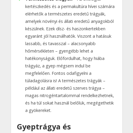
kertészkedés és a permakultúra hívei számára
elérhetők a természetes eredetű trágyák,
amelyek növényi és állati eredetű anyagokból
készülnek. Ezek dísz- és haszonkertekben
egyaránt jól használhatók. Viszont a hatásuk
lassabb, és tavasszal – alacsonyabb
hőmérsékleten – gyengébb lehet a
hatékonyságuk. Előfordulhat, hogy hiába
trágyáz, a gyep mégsem indul be
megfelelően. Fontos odafigyelni a
túladagolásra is! A természetes trágyák –
például az állati eredetű szerves trágya –
magas nitrogéntartalommal rendelkezhetnek,
és ha túl sokat használ belőlük, megégethetik
a gyökereket.
Gyeptrágya és