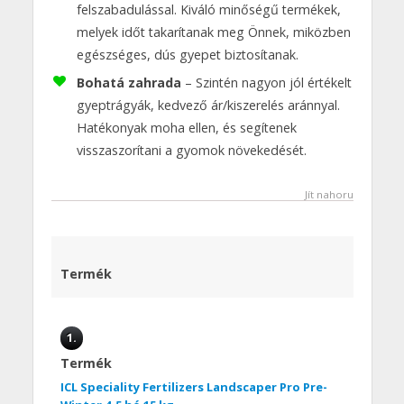
felszabadulással. Kiváló minőségű termékek,
melyek időt takarítanak meg Önnek, miközben
egészséges, dús gyepet biztosítanak.
Bohatá zahrada
– Szintén nagyon jól értékelt
gyeptrágyák, kedvező ár/kiszerelés aránnyal.
Hatékonyak moha ellen, és segítenek
visszaszorítani a gyomok növekedését.
Jít nahoru
Termék
1.
Termék
ICL Speciality Fertilizers Landscaper Pro Pre-