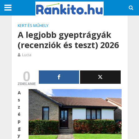
KERT ÉS MŰHELY
A legjobb gyeptrágyák
(recenziók és teszt) 2026
Lucia
0
ZDIEĽANIE
A
s
z
é
p
g
y