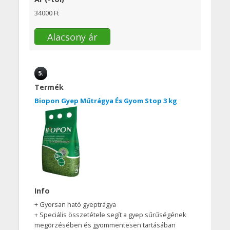
34000 Ft
Alacsony ár
5.
Termék
Biopon Gyep Műtrágya És Gyom Stop 3 kg
Info
+ Gyorsan ható gyeptrágya
+ Speciális összetétele segít a gyep sűrűségének
megõrzésében és gyommentesen tartásában