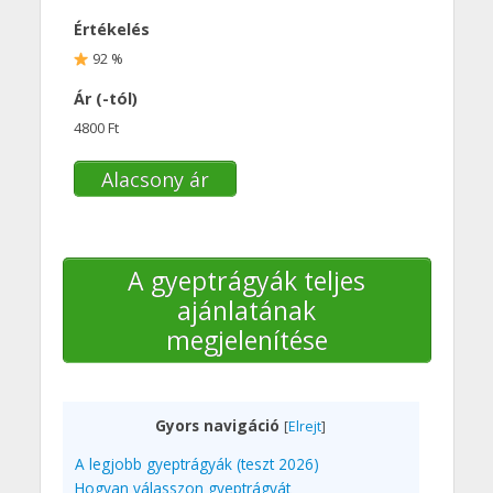
Értékelés
92 %
Ár (-tól)
4800 Ft
Alacsony ár
A gyeptrágyák teljes
ajánlatának
megjelenítése
Gyors navigáció
[
Elrejt
]
A legjobb gyeptrágyák (teszt 2026)
Hogyan válasszon gyeptrágyát