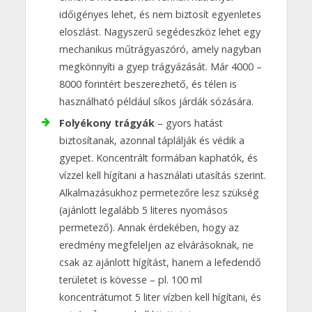
időigényes lehet, és nem biztosít egyenletes
eloszlást. Nagyszerű segédeszköz lehet egy
mechanikus műtrágyaszóró, amely nagyban
megkönnyíti a gyep trágyázását. Már 4000 –
8000 forintért beszerezhető, és télen is
használható például síkos járdák sózására.
Folyékony trágyák
– gyors hatást
biztosítanak, azonnal táplálják és védik a
gyepet. Koncentrált formában kaphatók, és
vízzel kell hígítani a használati utasítás szerint.
Alkalmazásukhoz permetezőre lesz szükség
(ajánlott legalább 5 literes nyomásos
permetező). Annak érdekében, hogy az
eredmény megfeleljen az elvárásoknak, ne
csak az ajánlott hígítást, hanem a lefedendő
területet is kövesse – pl. 100 ml
koncentrátumot 5 liter vízben kell hígítani, és