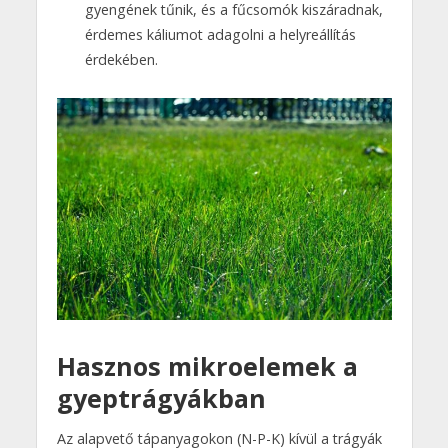
gyengének tűnik, és a fűcsomók kiszáradnak,
érdemes káliumot adagolni a helyreállítás
érdekében.
Hasznos mikroelemek a
gyeptrágyákban
Az alapvető tápanyagokon (N-P-K) kívül a trágyák