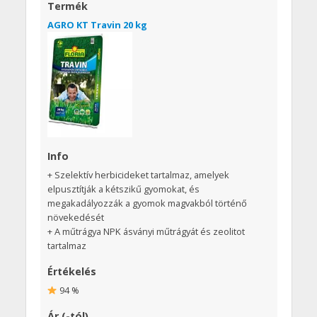
Termék
AGRO KT Travin 20 kg
Info
+ Szelektív herbicideket tartalmaz, amelyek
elpusztítják a kétszikű gyomokat, és
megakadályozzák a gyomok magvakból történő
növekedését
+ A műtrágya NPK ásványi műtrágyát és zeolitot
tartalmaz
Értékelés
94 %
Ár (-tól)