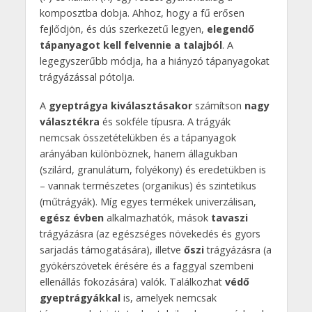
komposztba dobja. Ahhoz, hogy a fű erősen
fejlődjön, és dús szerkezetű legyen,
elegendő
tápanyagot kell felvennie a talajból
. A
legegyszerűbb módja, ha a hiányzó tápanyagokat
trágyázással pótolja.
A
gyeptrágya kiválasztásakor
számítson
nagy
választékra
és sokféle típusra. A trágyák
nemcsak összetételükben és a tápanyagok
arányában különböznek, hanem állagukban
(szilárd, granulátum, folyékony) és eredetükben is
– vannak természetes (organikus) és szintetikus
(műtrágyák). Míg egyes termékek univerzálisan,
egész évben
alkalmazhatók, mások
tavaszi
trágyázásra (az egészséges növekedés és gyors
sarjadás támogatására), illetve
őszi
trágyázásra (a
gyökérszövetek érésére és a faggyal szembeni
ellenállás fokozására) valók. Találkozhat
védő
gyeptrágyákkal
is, amelyek nemcsak