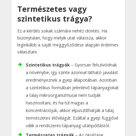
Természetes vagy
szintetikus trágya?
Ez a kérdés sokak számára nehéz döntés. Ha
bizonytalan, hogy melyik utat válassza, akkor
leginkább a saját meggyőződése alapján érdemes
választani.
Szintetikus trágyák
– Gyorsan felszívódnak
a növénybe, így szinte azonnal látható javulást
eredményeznek a gyep állapotában. Azonban
a szintetikus formában jelenlévő tápanyagokat
a talaj mikroorganizmusai nem tudják
hasznosítani, és ha túl magas a
koncentrációjuk, akkor elpusztíthatják a talaj
természetes élővilágát. Ezáltal a gyep függővé
válik a rendszeres tápanyag-utánpótlástól.
Természetes trágyák
– Az ökológiai