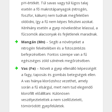
pH-értékét. Túl savas vagy túl lúgos talaj
esetén a fő makrotápanyagok (nitrogén,
foszfor, kálium) nem tudnak megfelelően
oldódni, így a fű nem képes felszívni azokat.
Kénhiány esetén a gyep növekedése lelassul, a
fűcsomók alacsonyak és fejletlenek maradnak.
Mangán (Mn)
– Segíti a növényeket a
nitrogén felvételében és a fotoszintézis
befejezésében. Fontos szerepe van a fű
egészséges zöld színének megőrzésében.
Vas (Fe)
– Növeli a gyep ellenálló képességét
a fagy, taposás és gombás betegségek ellen.
A vas hiánya klorózishoz vezethet, amely
során a fű elsárgul, mert nem tud elegendő
klorofillt előállítani. Különösen
veszélyeztetettek a nem szellőztetett,
tömörödött gyepfelületek.