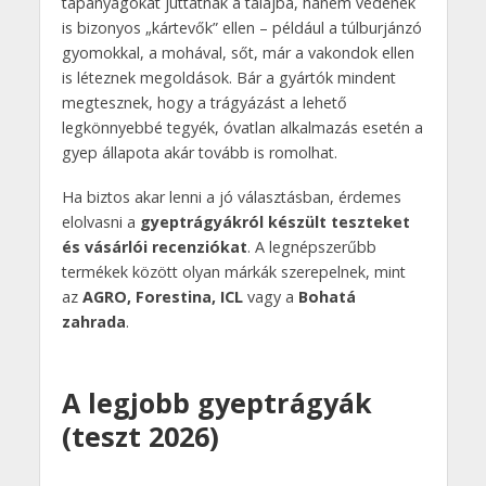
tápanyagokat juttatnak a talajba, hanem védenek
is bizonyos „kártevők” ellen – például a túlburjánzó
gyomokkal, a mohával, sőt, már a vakondok ellen
is léteznek megoldások. Bár a gyártók mindent
megtesznek, hogy a trágyázást a lehető
legkönnyebbé tegyék, óvatlan alkalmazás esetén a
gyep állapota akár tovább is romolhat.
Ha biztos akar lenni a jó választásban, érdemes
elolvasni a
gyeptrágyákról készült teszteket
és vásárlói recenziókat
. A legnépszerűbb
termékek között olyan márkák szerepelnek, mint
az
AGRO, Forestina, ICL
vagy a
Bohatá
zahrada
.
A legjobb gyeptrágyák
(teszt 2026)