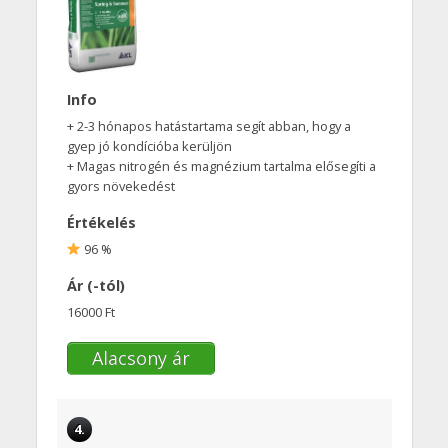
Info
+ 2-3 hónapos hatástartama segít abban, hogy a
gyep jó kondícióba kerüljön
+ Magas nitrogén és magnézium tartalma elősegíti a
gyors növekedést
Értékelés
96 %
Ár (-tól)
16000 Ft
Alacsony ár
4.