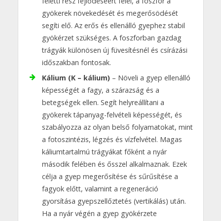
feletti rész fejlődéséért felel, a foszfor a
gyökerek növekedését és megerősödését
segíti elő. Az erős és ellenálló gyephez stabil
gyökérzet szükséges. A foszforban gazdag
trágyák különösen új füvesítésnél és csírázási
időszakban fontosak.
Kálium (K – kálium)
– Növeli a gyep ellenálló
képességét a fagy, a szárazság és a
betegségek ellen. Segít helyreállítani a
gyökerek tápanyag-felvételi képességét, és
szabályozza az olyan belső folyamatokat, mint
a fotoszintézis, légzés és vízfelvétel. Magas
káliumtartalmú trágyákat főként a nyár
második felében és ősszel alkalmaznak. Ezek
célja a gyep megerősítése és sűrűsítése a
fagyok előtt, valamint a regeneráció
gyorsítása gyepszellőztetés (vertikálás) után.
Ha a nyár végén a gyep gyökérzete