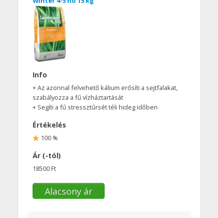
Winter 4-5 hó 15 kg
Info
+ Az azonnal felvehető kálium erősíti a sejtfalakat,
szabályozza a fű vízháztartását
+ Segíti a fű stressztűrsét téli hideg időben
Értékelés
100 %
Ár (-tól)
18500 Ft
Alacsony ár