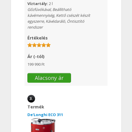
Víztartály:
2 l
Gőzfúvókával, Beállítható
kávémennyiség, Kettő csészét készít
egyszerre, Kávédaráló, Öntisztító
rendszer
Értékelés
Ár (-tól)
199 990 Ft
Alacsony ár
3.
Termék
De'Longhi ECO 311