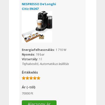
NESPRESSO De'Longhi
Citiz EN267
Energiafelhasználás:
1 710 W
Nyomás:
19 bar
Víztartály:
1 l
Tejhabosító, Automatikus leállítás
Értékelés
Ár (-tól)
70000 Ft
Alacsony ár