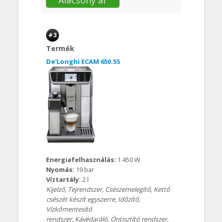
#3
Termék
De'Longhi ECAM 650.55
Energiafelhasználás:
1 450 W
Nyomás:
19 bar
Víztartály:
2 l
Kijelző, Tejrendszer, Csészemelegítő, Kettő
csészét készít egyszerre, Időzítő,
Vízkőmentesítő
rendszer, Kávédaráló, Öntisztító rendszer,