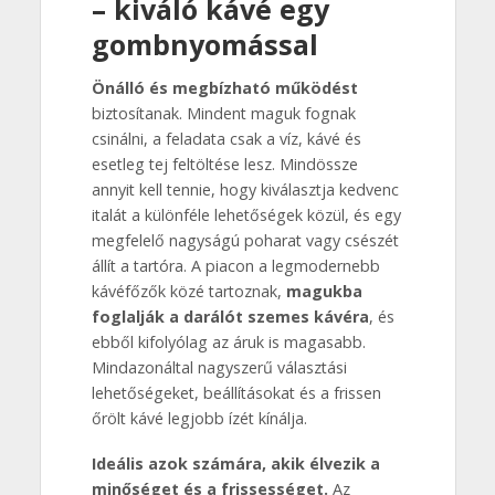
– kiváló kávé egy
gombnyomással
Önálló és megbízható működést
biztosítanak. Mindent maguk fognak
csinálni, a feladata csak a víz, kávé és
esetleg tej feltöltése lesz. Mindössze
annyit kell tennie, hogy kiválasztja kedvenc
italát a különféle lehetőségek közül, és egy
megfelelő nagyságú poharat vagy csészét
állít a tartóra. A piacon a legmodernebb
kávéfőzők közé tartoznak,
magukba
foglalják a darálót szemes kávéra
, és
ebből kifolyólag az áruk is magasabb.
Mindazonáltal nagyszerű választási
lehetőségeket, beállításokat és a frissen
őrölt kávé legjobb ízét kínálja.
Ideális azok számára, akik élvezik a
minőséget és a frissességet.
Az