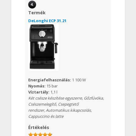
4.
Termék
DeLonghi ECP 31.21
Energiafelhasználás:
1 100 W
Nyomás:
15 bar
Víztartály:
1,1 l
Két csésze készítése egyszerre, Gőzfúvóka,
Csészemelegítő, Csepegtető
rendszer, Automatikus kikapcsolás,
Cappuccino és latte
Értékelés