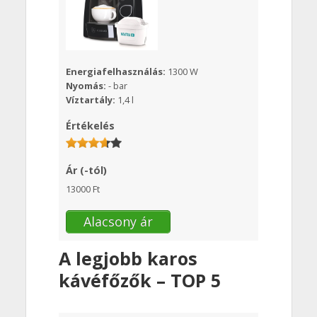
Energiafelhasználás:
1300 W
Nyomás:
- bar
Víztartály:
1,4 l
Értékelés
Ár (-tól)
13000 Ft
Alacsony ár
A legjobb karos
kávéfőzők – TOP 5