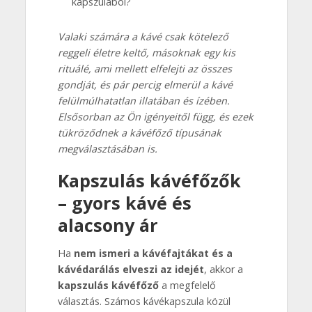
kapszulából?
Valaki számára a kávé csak kötelező
reggeli életre keltő, másoknak egy kis
rituálé, ami mellett elfelejti az összes
gondját, és pár percig elmerül a kávé
felülmúlhatatlan illatában és ízében.
Elsősorban az Ön igényeitől függ, és ezek
tükröződnek a kávéfőző típusának
megválasztásában is.
Kapszulás kávéfőzők
– gyors kávé és
alacsony ár
Ha
nem ismeri a kávéfajtákat és a
kávédarálás elveszi az idejét
, akkor a
kapszulás kávéfőző
a megfelelő
választás. Számos kávékapszula közül