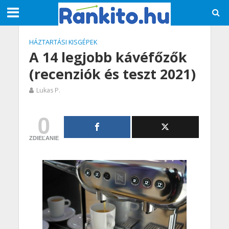
HÁZTARTÁSI KISGÉPEK
A 14 legjobb kávéfőzők
(recenziók és teszt 2021)
Lukas P.
0
ZDIEĽANIE