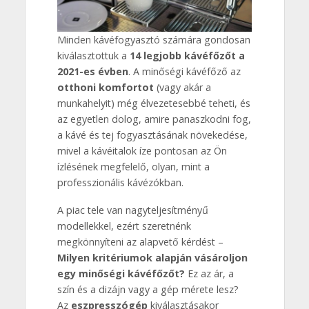
Minden kávéfogyasztó számára gondosan
kiválasztottuk a
14 legjobb kávéfőzőt a
2021-es évben
. A minőségi kávéfőző az
otthoni komfortot
(vagy akár a
munkahelyit) még élvezetesebbé teheti, és
az egyetlen dolog, amire panaszkodni fog,
a kávé és tej fogyasztásának növekedése,
mivel a kávéitalok íze pontosan az Ön
ízlésének megfelelő, olyan, mint a
professzionális kávézókban.
A piac tele van nagyteljesítményű
modellekkel, ezért szeretnénk
megkönnyíteni az alapvető kérdést –
Milyen kritériumok alapján vásároljon
egy minőségi kávéfőzőt?
Ez az ár, a
szín és a dizájn vagy a gép mérete lesz?
Az
eszpresszógép
kiválasztásakor