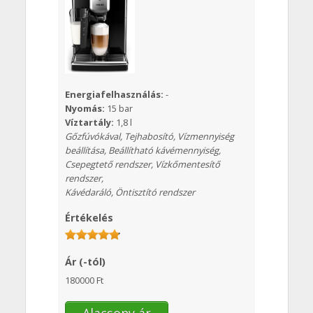
Energiafelhasználás:
-
Nyomás:
15 bar
Víztartály:
1,8 l
Gőzfúvókával, Tejhabosító, Vízmennyiség
beállítása, Beállítható kávémennyiség,
Csepegtető rendszer, Vízkőmentesítő
rendszer,
Kávédaráló, Öntisztító rendszer
Értékelés
Ár (-tól)
180000 Ft
Alacsony ár