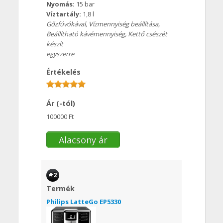
Nyomás:
15 bar
Víztartály:
1,8 l
Gőzfúvókával, Vízmennyiség beállítása,
Beállítható kávémennyiség, Kettő csészét
készít
egyszerre
Értékelés
Ár (-tól)
100000 Ft
Alacsony ár
#2
Termék
Philips LatteGo EP5330