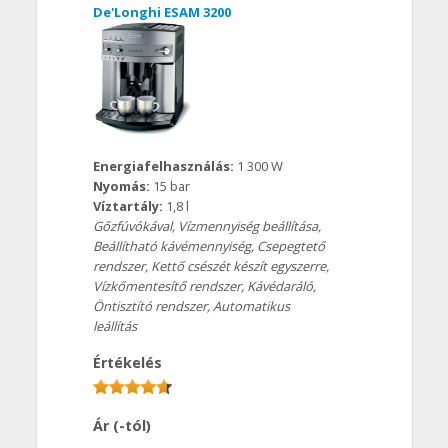
De'Longhi ESAM 3200
Energiafelhasználás:
1 300 W
Nyomás:
15 bar
Víztartály:
1,8 l
Gőzfúvókával, Vízmennyiség beállítása,
Beállítható kávémennyiség, Csepegtető
rendszer, Kettő csészét készít egyszerre,
Vízkőmentesítő rendszer, Kávédaráló,
Öntisztító rendszer, Automatikus
leállítás
Értékelés
Ár (-tól)