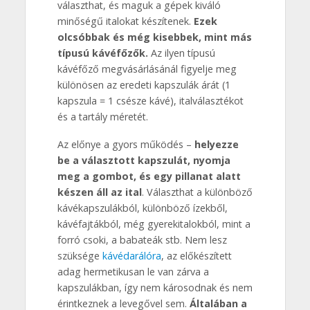
választhat, és maguk a gépek kiváló
minőségű italokat készítenek.
Ezek
olcsóbbak és még kisebbek, mint más
típusú kávéfőzők.
Az ilyen típusú
kávéfőző megvásárlásánál figyelje meg
különösen az eredeti kapszulák árát (1
kapszula = 1 csésze kávé), italválasztékot
és a tartály méretét.
Az előnye a gyors működés –
helyezze
be a választott kapszulát, nyomja
meg a gombot, és egy pillanat alatt
készen áll az ital
. Választhat a különböző
kávékapszulákból, különböző ízekből,
kávéfajtákból, még gyerekitalokból, mint a
forró csoki, a babateák stb. Nem lesz
szüksége
kávédarálóra
, az előkészített
adag hermetikusan le van zárva a
kapszulákban, így nem károsodnak és nem
érintkeznek a levegővel sem.
Általában a