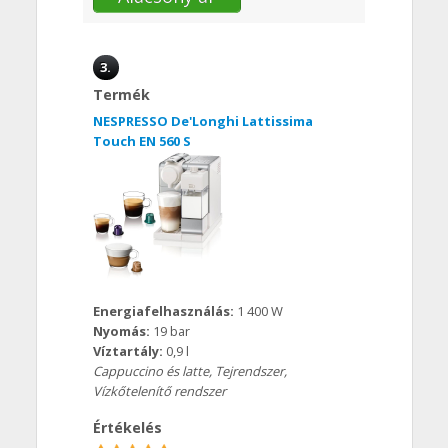
3.
Termék
NESPRESSO De'Longhi Lattissima
Touch EN 560 S
Energiafelhasználás:
1 400 W
Nyomás:
19 bar
Víztartály:
0,9 l
Cappuccino és latte, Tejrendszer,
Vízkőtelenítő rendszer
Értékelés