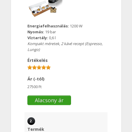
Energiafelhasználás:
1200 W
Nyomás:
19 bar
Víztartály:
0,6 l
Kompakt méretek, 2 kávé recept (Espresso,
Lungo)
Értékelés
Ár (-tól)
27500 Ft
Alacsony ár
2.
Termék