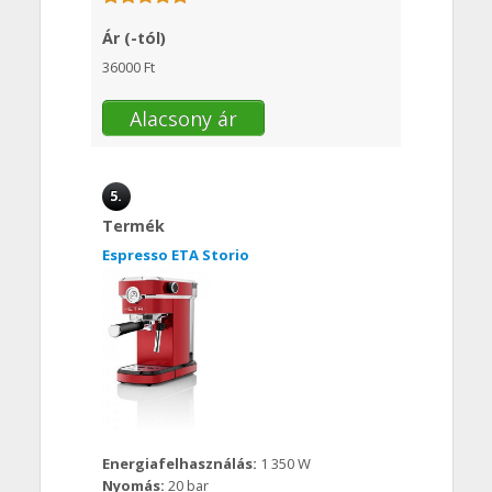
Ár (-tól)
36000 Ft
Alacsony ár
5.
Termék
Espresso ETA Storio
Energiafelhasználás:
1 350 W
Nyomás:
20 bar