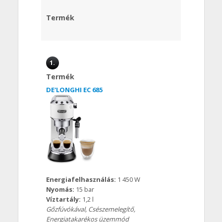
Termék
1.
Termék
DE'LONGHI EC 685
Energiafelhasználás:
1 450 W
Nyomás:
15 bar
Víztartály:
1,2 l
Gőzfúvókával, Csészemelegítő,
Energiatakarékos üzemmód