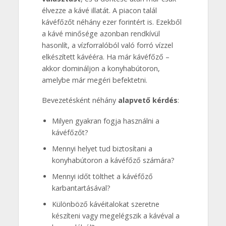
élvezze a kávé illatát. A piacon talál
kávéfőzőt néhány ezer forintért is. Ezekből
a kávé minősége azonban rendkívül
hasonlít, a vízforralóból való forró vízzel
elkészített kávééra. Ha már kávéfőző –
akkor domináljon a konyhabútoron,
amelybe már megéri befektetni.
Bevezetésként néhány
alapvető kérdés
:
Milyen gyakran fogja használni a
kávéfőzőt?
Mennyi helyet tud biztosítani a
konyhabútoron a kávéfőző számára?
Mennyi időt tölthet a kávéfőző
karbantartásával?
Különböző kávéitalokat szeretne
készíteni vagy megelégszik a kávéval a