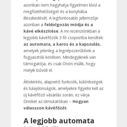
azonban nem hagyhatja figyelmen kívül a
megfizethetőséget és a konyhába
illeszkedését. A legfontosabb jellemzője
azonban a
feldolgozás módja és a
kávé elkészítése
. A mi recenziónkban a
legjobb kávéfőzők 3 fő csoportba kerültek:
az automata, a karos és a kapszulás
,
amelyek jelenleg a legnépszerűbbek a
fogyasztók körében. Mindegyiknek van
támogatója, és csak Önön múlik, hogy
melyik bűvöli el.
Áttekintés, alapvető funkciók, különbségek
és tulajdonságok, amelyekre figyelni kell az
új kávéfőző vásárlás során, ez várja
Önöket az útmutatóban –
Hogyan
válasszon kávéfőzőt
.
A legjobb automata