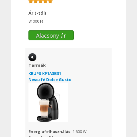
Ár (-tól)
81000 Ft
Alacsony ár
4.
Termék
KRUPS KP1A3B31
Nescafé Dolce Gusto
Energiafelhasználás:
1 600 W