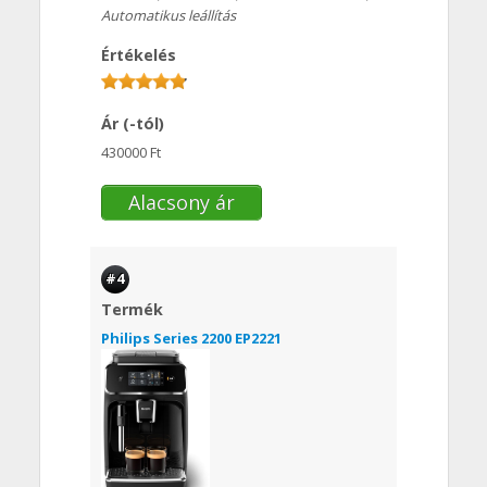
Automatikus leállítás
Értékelés
Ár (-tól)
430000 Ft
Alacsony ár
#4
Termék
Philips Series 2200 EP2221