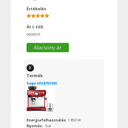
Értékelés
Ár (-tól)
60000 Ft
Alacsony ár
2.
Termék
Sage SES875CRN
Energiafelhasználás:
1 850 W
Nyomás:
- bar