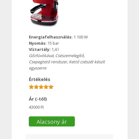
Energiafelhasználás:
1 100 W
Nyomás:
15 bar
Víztartály:
1,4 l
Gőzfúvókával, Csészemelegítő,
Csepegtető rendszer, Kettő csészét készít
egyszerre
Értékelés
Ár (-tól)
43000 Ft
Alacsony ár