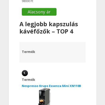
98000 Ft
Alacsony ár
A legjobb kapszulás
kávéfőzők – TOP 4
Termék
1.
Termék
Nespresso Krups Essenza Mini XN110B