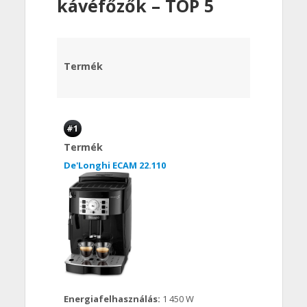
kávéfőzők – TOP 5
Termék
#1
Termék
De'Longhi ECAM 22.110
Energiafelhasználás:
1 450 W