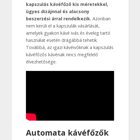
kapszulás kávéfőző kis méretekkel,
ügyes dizájnnal és alacsony
beszerzési árral rendelkezik.
Azonban
nem kerüli el a kapszulák vásárlását,
amelyek gyakori kávé ivás és évekig tartó
használat esetén drágábbá tehetik.
Továbbá, az igazi kávéivóknak a kapszulás
kávéfőzős kávénak nincs megfelelő
élvezhetősége.
Automata kávéfőzők