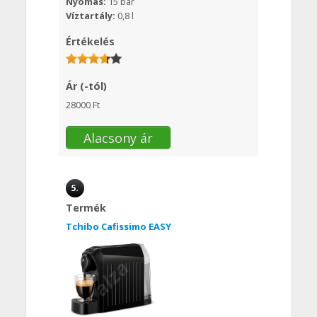
Nyomás:
15 bar
Víztartály:
0,8 l
Értékelés
Ár (-tól)
28000 Ft
Alacsony ár
5.
Termék
Tchibo Cafissimo EASY