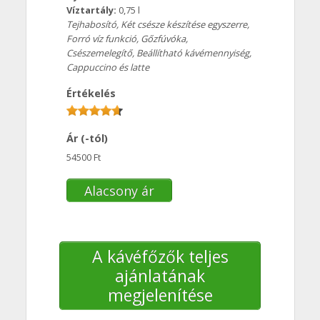
Víztartály:
0,75 l
Tejhabosító, Két csésze készítése egyszerre,
Forró víz funkció, Gőzfúvóka,
Csészemelegítő, Beállítható kávémennyiség,
Cappuccino és latte
Értékelés
Ár (-tól)
54500 Ft
Alacsony ár
A kávéfőzők teljes
ajánlatának
megjelenítése