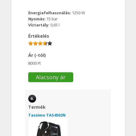
Energiafelhasználás:
1250 W
Nyomás:
15 bar
Víztartály:
0,65 l
Értékelés
Ár (-tól)
8000 Ft
Alacsony ár
6.
Termék
Tassimo TAS4502N