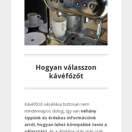
Hogyan válasszon
kávéfőzőt
Kávéfőző vásárlása biztosan nem
mindennapos dolog, így van
néhány
tippünk és érdekes információnk
arról, hogyan lehet könnyebbé tenni a
választást
, és a döntése után már csak