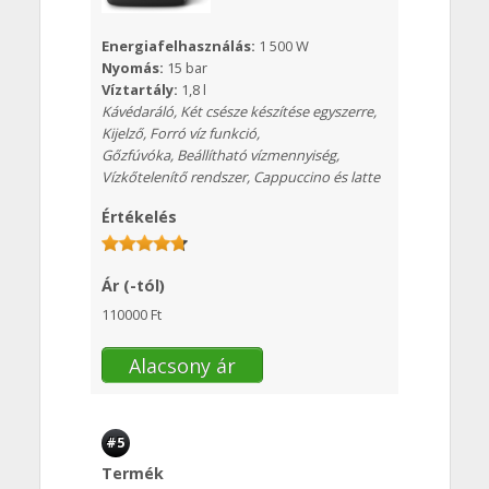
Energiafelhasználás:
1 500 W
Nyomás:
15 bar
Víztartály:
1,8 l
Kávédaráló, Két csésze készítése egyszerre,
Kijelző, Forró víz funkció,
Gőzfúvóka, Beállítható vízmennyiség,
Vízkőtelenítő rendszer, Cappuccino és latte
Értékelés
Ár (-tól)
110000 Ft
Alacsony ár
#5
Termék