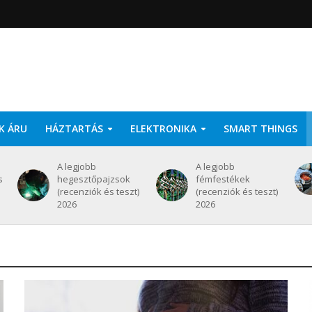
K ÁRU
HÁZTARTÁS
ELEKTRONIKA
SMART THINGS
A legjobb
A legjobb
s
hegesztőpajzsok
fémfestékek
(recenziók és teszt)
(recenziók és teszt)
2026
2026