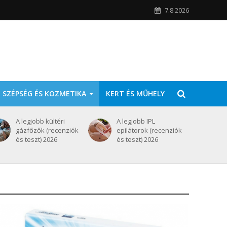
7.8.2026
SZÉPSÉG ÉS KOZMETIKA
KERT ÉS MŰHELY
A legjobb kültéri
A legjobb IPL
gázfőzők (recenziók
epilátorok (recenziók
és teszt) 2026
és teszt) 2026