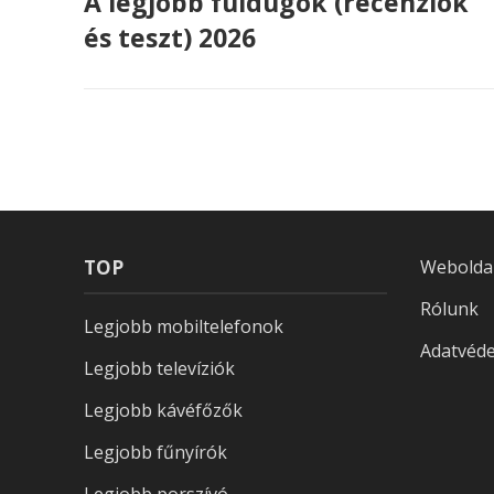
A legjobb füldugók (recenziók
és teszt) 2026
TOP
Weboldal 
Rólunk
Legjobb mobiltelefonok
Adatvéde
Legjobb televíziók
Legjobb kávéfőzők
Legjobb fűnyírók
Legjobb porszívó