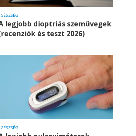
EGÉSZSÉG
A legjobb dioptriás szemüvegek
(recenziók és teszt 2026)
EGÉSZSÉG
A legjobb pulzoximéterek