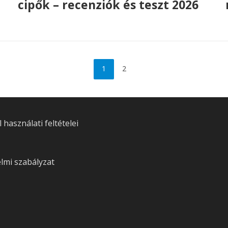
cipők – recenziók és teszt 2026
1
2
használati feltételei
lmi szabályzat