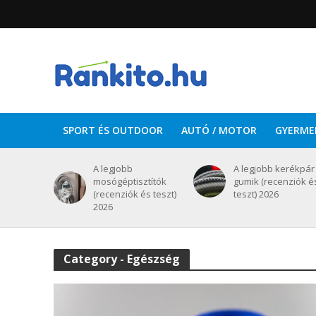
SPORT ÉS OUTDOOR
AUTÓ / MOTOR
GYERME
A legjobb
A legjobb kerékpár
mosógéptisztítók
gumik (recenziók é
(recenziók és teszt)
teszt) 2026
2026
Category - Egészség