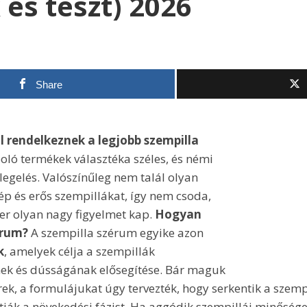
 és teszt) 2026
Share
 rendelkeznek a legjobb szempilla
ló termékek választéka széles, és némi
legelés. Valószínűleg nem talál olyan
zép és erős szempillákat, így nem csoda,
er olyan nagy figyelmet kap.
Hogyan
érum?
A szempilla szérum egyike azon
k
, amelyek célja a szempillák
ek és dússágának elősegítése. Bár maguk
k, a formulájukat úgy tervezték, hogy serkentik a szemp
ják a növekedési fázist. Ha aggódik szempillái minősége