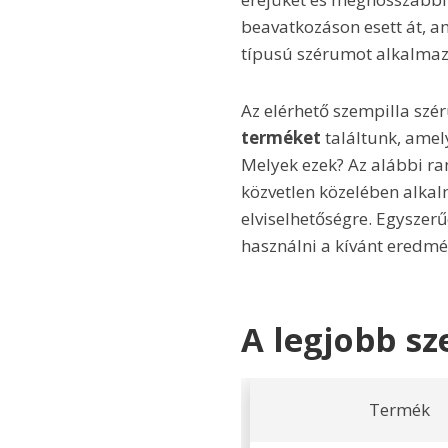
beavatkozáson esett át, am
típusú szérumot alkalmaz
Az elérhető szempilla szé
terméket
találtunk, ame
Melyek ezek? Az alábbi ra
közvetlen közelében alkal
elviselhetőségre. Egyszerű
használni a kívánt eredmé
A legjobb sz
Termék