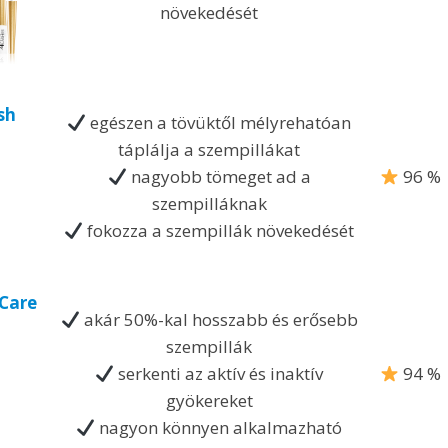
növekedését
sh
egészen a tövüktől mélyrehatóan
táplálja a szempillákat
nagyobb tömeget ad a
96 %
szempilláknak
fokozza a szempillák növekedését
Care
akár 50%-kal hosszabb és erősebb
szempillák
serkenti az aktív és inaktív
94 %
gyökereket
nagyon könnyen alkalmazható