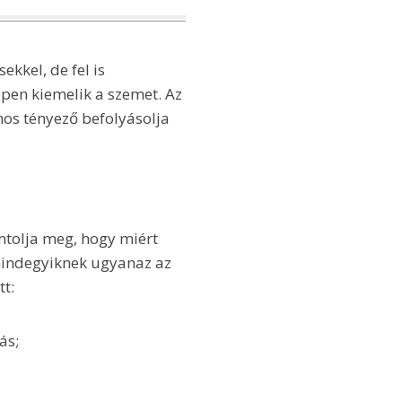
ekkel, de fel is
pen kiemelik a szemet. Az
mos tényező befolyásolja
ntolja meg, hogy miért
 mindegyiknek ugyanaz az
t:
ás;