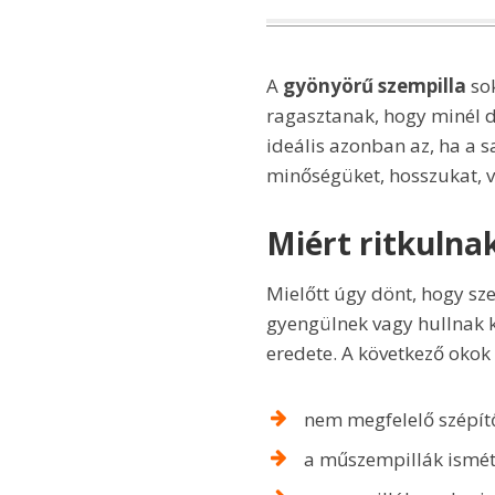
A
gyönyörű szempilla
sok
ragasztanak, hogy minél d
ideális azonban az, ha a 
minőségüket, hosszukat, 
Miért ritkulna
Mielőtt úgy dönt, hogy sz
gyengülnek vagy hullnak k
eredete. A következő okok
nem megfelelő szépít
a műszempillák ismét