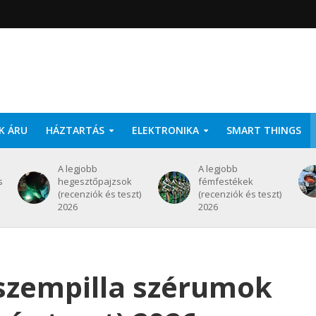
K ÁRU
HÁZTARTÁS
ELEKTRONIKA
SMART THINGS
A legjobb
A legjobb
s
hegesztőpajzsok
fémfestékek
(recenziók és teszt)
(recenziók és teszt)
2026
2026
 szempilla szérumok