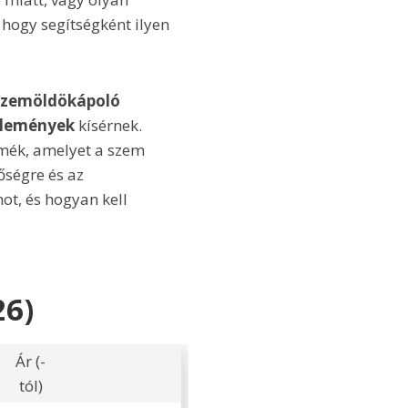
 hogy segítségként ilyen
 szemöldökápoló
élemények
kísérnek.
rmék, amelyet a szem
őségre és az
ot, és hogyan kell
26)
Ár (-
tól)