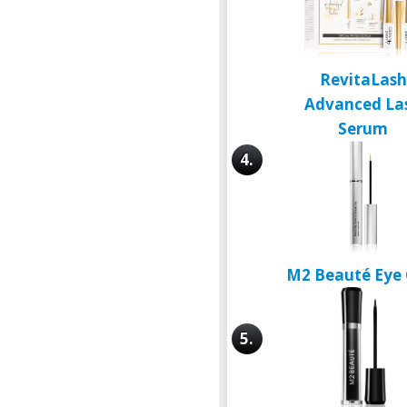
RevitaLash
Advanced La
Serum
4.
M2 Beauté Eye 
5.