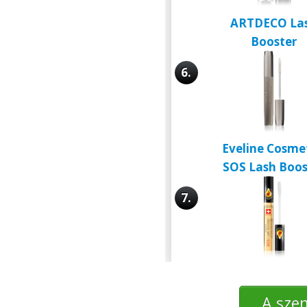
ARTDECO La
Booster
6.
Eveline Cosme
SOS Lash Boos
7.
A szem