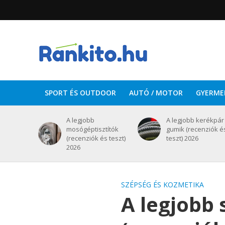
SPORT ÉS OUTDOOR
AUTÓ / MOTOR
GYERME
A legjobb
A legjobb kerékpár
mosógéptisztítók
gumik (recenziók é
(recenziók és teszt)
teszt) 2026
2026
SZÉPSÉG ÉS KOZMETIKA
A legjobb