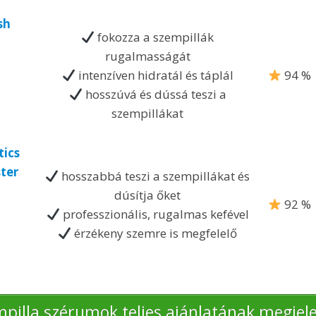
sh
fokozza a szempillák
rugalmasságát
intenzíven hidratál és táplál
94 %
hosszúvá és dússá teszi a
szempillákat
tics
ter
hosszabbá teszi a szempillákat és
dúsítja őket
92 %
professzionális, rugalmas kefével
érzékeny szemre is megfelelő
pilla szérumok teljes ajánlatának megjel