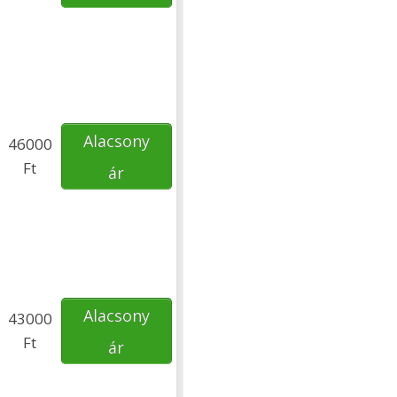
Alacsony
46000
Ft
ár
Alacsony
43000
Ft
ár