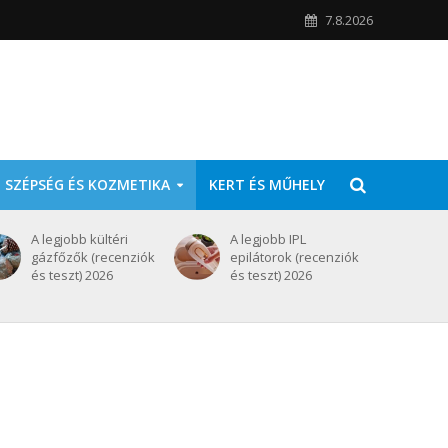
7.8.2026
SZÉPSÉG ÉS KOZMETIKA
KERT ÉS MŰHELY
A legjobb kültéri
A legjobb IPL
gázfőzők (recenziók
epilátorok (recenziók
és teszt) 2026
és teszt) 2026