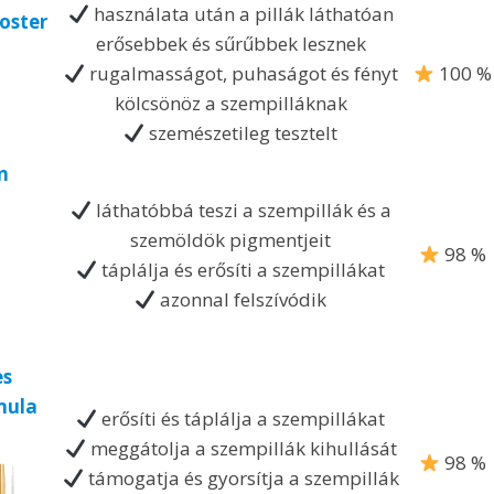
használata után a pillák láthatóan
oster
erősebbek és sűrűbbek lesznek
rugalmasságot, puhaságot és fényt
100 %
kölcsönöz a szempilláknak
szemészetileg tesztelt
n
láthatóbbá teszi a szempillák és a
szemöldök pigmentjeit
98 %
táplálja és erősíti a szempillákat
azonnal felszívódik
es
mula
erősíti és táplálja a szempillákat
meggátolja a szempillák kihullását
98 %
támogatja és gyorsítja a szempillák