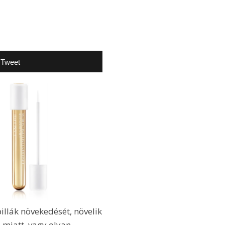
Tweet
illák növekedését, növelik
 miatt, vagy olyan