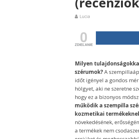
(recenziók
Lucia
0
ZDIEĽANIE
Milyen tulajdonságokkal
szérumok?
A szempillaápo
időt igényel a gondos mér
hölgyet, aki ne szeretne s
hogy ez a bizonyos módsz
működik a szempilla sz
kozmetikai termékekne
növekedésének, erősségén
a termékek nem csodaszere
erejüket és meghosszabbít