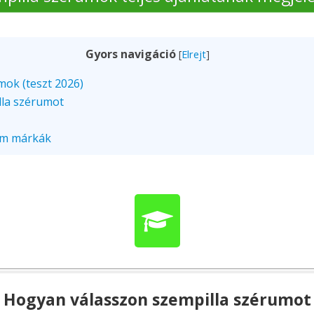
Gyors navigáció
[
Elrejt
]
mok (teszt 2026)
lla szérumot
um márkák
Hogyan válasszon szempilla szérumot