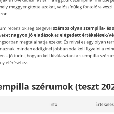
ely meggyengítette azokat, valószínűleg fontolóra veszi,
zon.
rum recenziók segítségével
számos olyan szempilla- és
lyeket
nagyon jó eladások
és
elégedett értékelések/v
ngsorban megtalálhatja ezeket. És mivel ez egy olyan te
maznak, minden eddiginél jobban oda kell figyelni a min
en – jó tudni, hogyan kell kiválasztani a szempilla szérum
ny eléréséhez.
empilla szérumok (teszt 20
Info
Értékelés