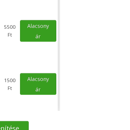
Alacsony
5500
Ft
ár
Alacsony
1500
Ft
ár
enítése