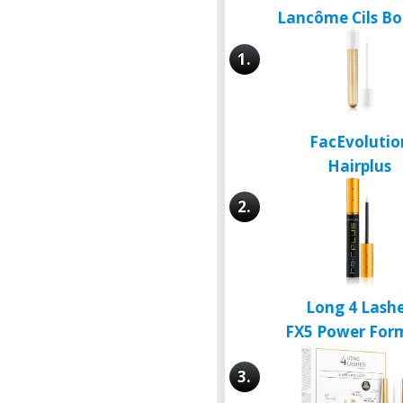
Lancôme Cils Bo
1.
FacEvolutio
Hairplus
2.
Long 4 Lash
FX5 Power For
3.