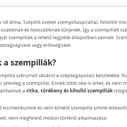
 nő álma. Szépítik ezeket szempillaspirállal, feltöltik tincs
úsabbnak és hosszabbnak tűnjenek. Így a szempillák szé
saját szempillák a lehető legjobb állapotban vannak. Szá
vastagságukat vagy erősségüket.
k a szempillák?
empilla szérumot vásárol a szépségápolási készletébe, fo
i jelenleg a szempillái. Ennek több oka is lehet, és nem
 állhatnak a
ritka, törékeny és kihulló szempillák
mögöt
ő kozmetikumok és nem kímélő szempilla smink eltávolít
elt, nem megfelelő módon történő alkalmazása;