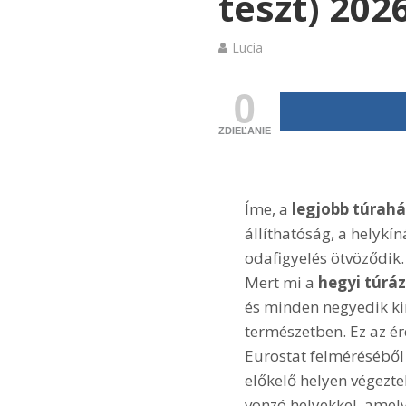
teszt) 202
Lucia
0
ZDIEĽANIE
Íme, a
legjobb túrahá
állíthatóság, a helykí
odafigyelés ötvöződik.
Mert mi a
hegyi túrá
és minden negyedik ki
természetben. Ez az ér
Eurostat felméréséből
előkelő helyen végezte
vonzó helyekkel, amely