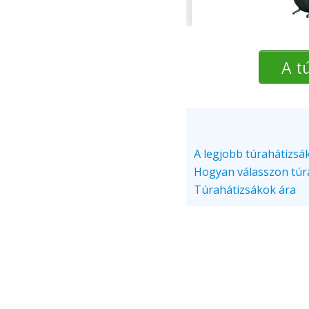
A t
A legjobb túrahátizsák
Hogyan válasszon túr
Túrahátizsákok ára