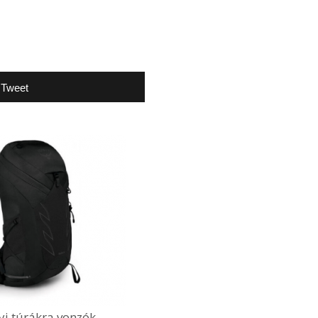
Tweet
yi túrákra vonzók.