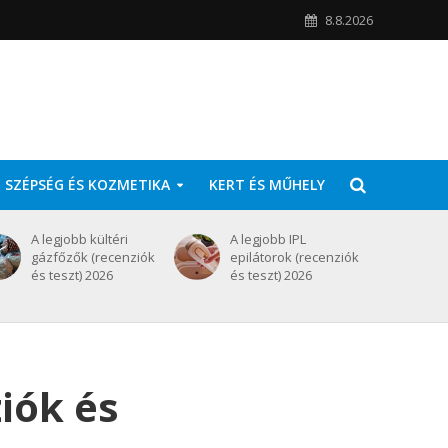
8.8.2026
SZÉPSÉG ÉS KOZMETIKA
KERT ÉS MŰHELY
A legjobb kültéri
A legjobb IPL
gázfőzők (recenziók
epilátorok (recenziók
és teszt) 2026
és teszt) 2026
iók és