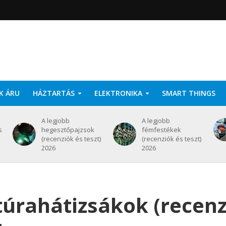
K ÁRU
HÁZTARTÁS
ELEKTRONIKA
SMART THINGS
A legjobb
A legjobb
s
hegesztőpajzsok
fémfestékek
(recenziók és teszt)
(recenziók és teszt)
2026
2026
túrahátizsákok (recenz