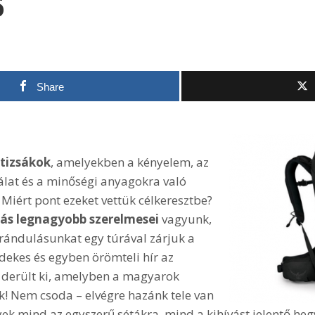
6
Share
tizsákok
, amelyekben a kényelem, az
nálat és a minőségi anyagokra való
 Miért pont ezeket vettük célkeresztbe?
zás legnagyobb szerelmesei
vagyunk,
rándulásunkat egy túrával zárjuk a
dekes és egyben örömteli hír az
 derült ki, amelyben a magyarok
k! Nem csoda – elvégre hazánk tele van
ek mind az egyszerű sétákra, mind a kihívást jelentő heg