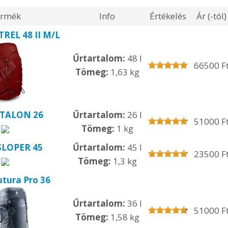
rmék
Info
Értékelés
Ár (-tól)
TREL 48 II M/L
Űrtartalom:
48 l
66500 F
Tömeg:
1,63 kg
 TALON 26
Űrtartalom:
26 l
51000 F
Tömeg:
1 kg
SLOPER 45
Űrtartalom:
45 l
23500 F
Tömeg:
1,3 kg
utura Pro 36
Űrtartalom:
36 l
51000 F
Tömeg:
1,58 kg