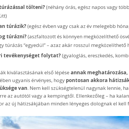
túrázással tölteni?
(néhány órás, egész napos vagy töb
tt)
an túrázik?
(egész évben vagy csak az év melegebb hóna
og túrázni?
(aszfaltozott és könnyen megközelíthető ösv
y túrázás “egyedül” – azaz akár rosszul megközelíthető he
i tevékenységet folytat?
(gyaloglás, ereszkedés, kombi
sák kiválasztásának első lépése
annak meghatározása, 
etében ugyanis érvényes, hogy
pontosan akkora hátizsák
züksége van
. Nem kell szükségtelenül nagynak lennie, h
re az autótól vagy a kempingtől. Ellenkezőleg – ha kala
or az új hátizsákjában minden lényeges dolognak el kell f