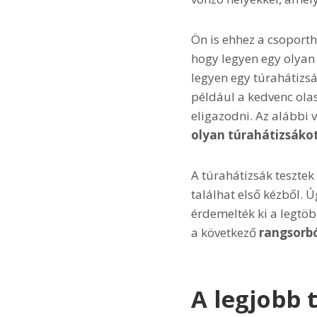
Ön is ehhez a csoporth
hogy legyen egy olyan
legyen egy túrahátizsá
például a kedvenc olas
eligazodni. Az alábbi
olyan túrahátizsáko
A túrahátizsák tesztek 
találhat első kézből. 
érdemelték ki a legtöb
a következő
rangsorb
A legjobb 