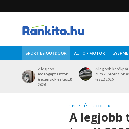
SPORT ÉS OUTDOOR
AUTÓ / MOTOR
GYERME
A legjobb
A legjobb kerékpár
mosógéptisztítók
gumik (recenziók é
(recenziók és teszt)
teszt) 2026
2026
SPORT ÉS OUTDOOR
A legjobb 