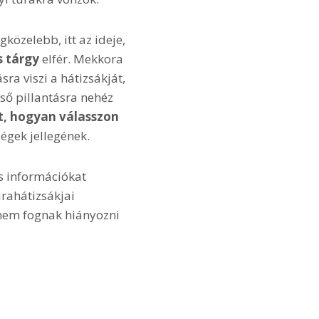
közelebb, itt az ideje,
 tárgy
elfér. Mekkora
ra viszi a hátizsákját,
lső pillantásra nehéz
t, hogyan válasszon
égek jellegének.
es információkat
rahátizsákjai
k nem fognak hiányozni