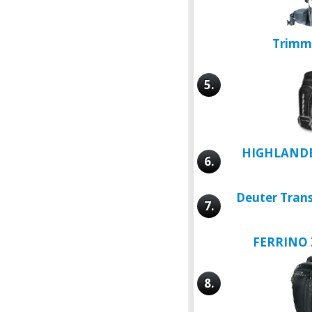
Trimm
5.
HIGHLANDER
6.
Deuter Trans
7.
FERRINO 
8.