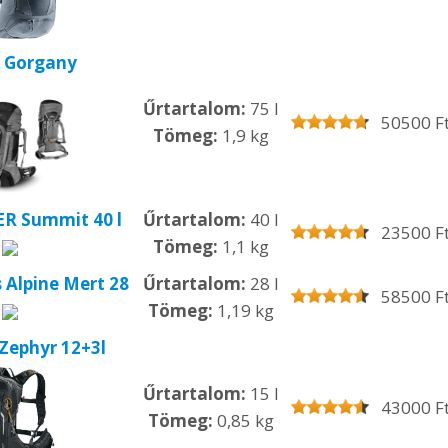
 Gorgany
Űrtartalom:
75 l
50500 F
Tömeg:
1,9 kg
 Summit 40 l
Űrtartalom:
40 l
23500 F
Tömeg:
1,1 kg
 Alpine Mert 28
Űrtartalom:
28 l
58500 F
Tömeg:
1,19 kg
Zephyr 12+3l
Űrtartalom:
15 l
43000 F
Tömeg:
0,85 kg