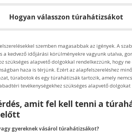
Hogyan válasszon túrahátizsákot
elszerelésekkel szemben magasabbak az igények. A szab
és a kedvező időjárási körülményekre vagyunk utalva, g
oz szükséges alapvető dolgokkal rendelkezzünk, hogy ne 
ságban haza is térjünk. Ezért az alapfelszereléshez minő
ázat, túrabotok és egy túrahátizsák tartozik, amely nemcs
abadtéri tevékenységekhez szükséges alapvető dolgokat i
rdés, amit fel kell tenni a túrah
előtt
vagy gyereknek vásárol túrahátizsákot?