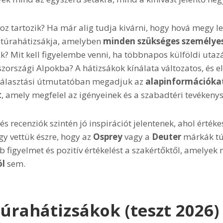
oz tartozik? Ha már alig tudja kivárni, hogy hová megy leg
 túrahátizsákja, amelyben
minden szükséges személyes
k? Mit kell figyelembe venni, ha többnapos külföldi utazás
zországi Alpokba? A hátizsákok kínálata változatos, és e
 választási útmutatóban megadjuk az
alapinformációka
t
, amely megfelel az igényeinek és a szabadtéri tevékenys
és recenziók szintén jó inspirációt jelentenek, ahol érték
Úgy vettük észre, hogy az
Osprey
vagy a
Deuter
márkák tú
b figyelmet és pozitív értékelést a szakértőktől, amelye
ól
sem.
túrahátizsákok (teszt 2026)