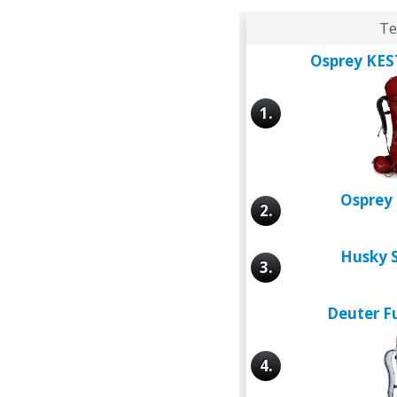
Te
Osprey KES
1.
Osprey
2.
Husky 
3.
Deuter F
4.