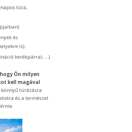
bnapos túra,
pjaiban)
ények és
lyekre is).
náció kerékpárral, …)
hogy Ön milyen
ot kell magával
a könnyű túrázásra
ndokra és a természet
érnie.