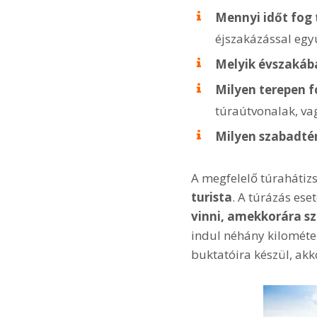
Mennyi időt fog 
éjszakázással együ
Melyik évszakáb
Milyen terepen f
túraútvonalak, vag
Milyen szabadtér
A megfelelő túrahátiz
turista
. A túrázás es
vinni, amekkorára s
indul néhány kilométer
buktatóira készül, akk