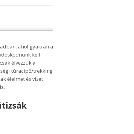
adban, ahol gyakran a
ondoskodnunk kell
csak élvezzük a
ségi túracipő/trekking
ak élelmet és vizet
s.
átizsák