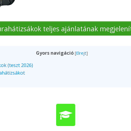
úrahátizsákok teljes ajánlatának megjelení
Gyors navigáció
[
Elrejt
]
ok (teszt 2026)
ahátizsákot