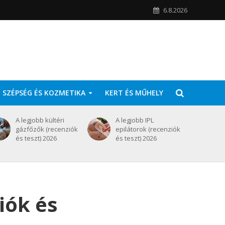
6.8.2026
SZÉPSÉG ÉS KOZMETIKA
KERT ÉS MŰHELY
A legjobb kültéri
A legjobb IPL
gázfőzők (recenziók
epilátorok (recenziók
és teszt) 2026
és teszt) 2026
iók és