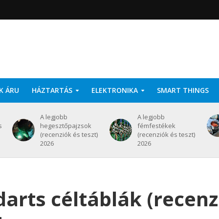
K ÁRU
HÁZTARTÁS
ELEKTRONIKA
SMART THINGS
A legjobb
A legjobb
s
hegesztőpajzsok
fémfestékek
(recenziók és teszt)
(recenziók és teszt)
2026
2026
darts céltáblák (recenz