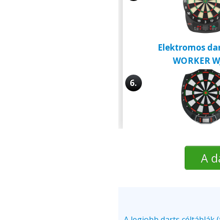
Elektromos dar
WORKER W
6.
A d
A legjobb darts céltáblák (