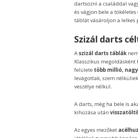
dartsozni a családdal vagy
és vágjon bele a tökéletes
táblát vásároljon a lelkes
Szizál darts cé
A
szizál darts táblák
nem 
Klasszikus megoldásként
felülete
több millió, nagy
levágottak, szem nélkülie
veszélye nélkül.
A darts, még ha bele is ak
kihúzása után
visszatölti
Az egyes mezőket
acélhu