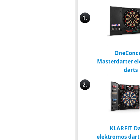
1.
OneConc
Masterdarter e
darts
2.
KLARFIT Da
elektromos dart