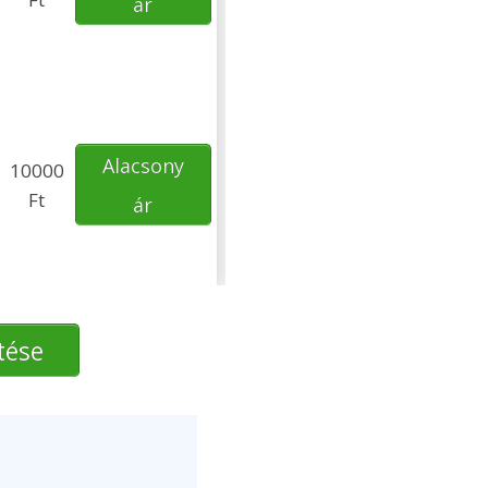
ár
Alacsony
10000
Ft
ár
tése