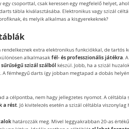
 egy csoporttal, csak keressen egy megfelelő helyet, aho
 darts tábla kiválasztásába. Elektronikus vagy szizál céltá
 profiknak, és melyik alkalmas a kisgyerekeknek?
ltáblák
rendelkeznek extra elektronikus funkciókkal, de tartós k
 különösen alkalmasak
fél- és professzionális játékra
. 
 sűrűségű szizál szálból
készül. Jobb, ha a szizál huzal
k. A fémhegyű darts így jobban megtapad a dobás helyén 
ad a célpontba, nem hagy jellegzetes nyomot. A céltábla s
k a rést
. Jó kivitelezés esetén a szizál céltábla viszonyla
zalok
határozzák meg. Mivel leggyakrabban 20-as érték