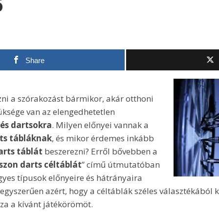
6
Share
zni a szórakozást bármikor, akár otthoni
üksége van az elengedhetetlen
 és dartsokra
. Milyen előnyei vannak a
rts tábláknak
, és mikor érdemes inkább
arts táblát
beszerezni? Erről bővebben a
zon darts céltáblát
” című útmutatóban
yes típusok előnyeire és hátrányaira
gyszerűen azért, hogy a céltáblák széles választékából k
za a kívánt játékörömöt.