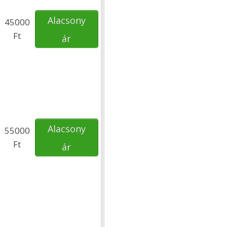
Alacsony
45000
Ft
ár
Alacsony
55000
Ft
ár