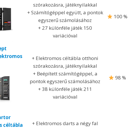
szórakozásra, játéknyilakkal
+ Számítógéppel együtt, a pontok
100 %
egyszerű számolásához
+ 27 különféle játék 150
variációval
ept
lektromos
+ Elektromos céltábla otthoni
szórakozásra, játéknyilakkal
+ Beépített számítógéppel, a
98 %
pontok egyszerű számolásához
+ 38 különféle játék 211
variációval
rtor
+ Elektromos darts a négy fal
s céltábla