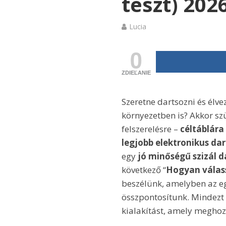
teszt) 202
Lucia
0
ZDIEĽANIE
Szeretne dartsozni és élve
környezetben is? Akkor sz
felszerelésre –
céltáblára
legjobb elektronikus da
egy
jó minőségű szizál d
következő “
Hogyan válass
beszélünk, amelyben az eg
összpontosítunk. Mindezt e
kialakítást, amely meghoz