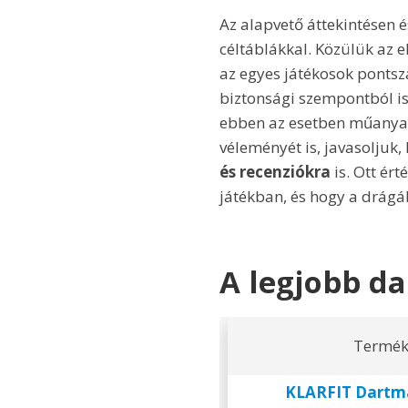
Az alapvető áttekintésen 
céltáblákkal. Közülük az e
az egyes játékosok pontsz
biztonsági szempontból is
ebben az esetben műanyag
véleményét is, javasoljuk,
és recenziókra
is. Ott ért
játékban, és hogy a drágá
A legjobb da
Termé
KLARFIT Dartma