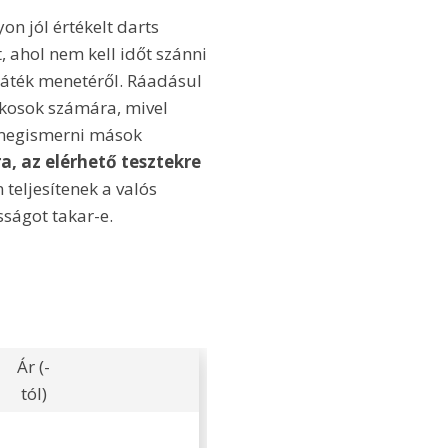
on jól értékelt darts
, ahol nem kell időt szánni
játék menetéről. Ráadásul
ékosok számára, mivel
 megismerni mások
ra, az elérhető tesztekre
 teljesítenek a valós
ságot takar-e.
Ár (-
tól)