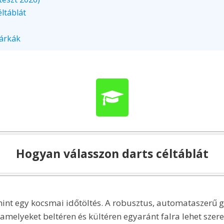
ltáblát
márkák
Hogyan válasszon darts céltáblát
int egy kocsmai időtöltés. A robusztus, automataszerű gé
 amelyeket beltéren és kültéren egyaránt falra lehet szer