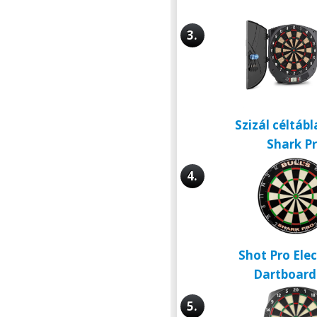
3.
Szizál céltábl
Shark P
4.
Shot Pro Elec
Dartboard
5.