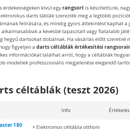
és érdekességeken kívül egy
rangsort
is készítettünk, nagy
lektronikus darts táblák szerezték meg a legtöbb pozíciót
ámának felírására, és mindig gyors áttekintést kaphat a 
 alkalmasabbak a kevésbé tapasztalt vagy fiatalabb ját
 hegyű dartsokat dobálnak. Ha vásárlás előtt szeretné
 hogy figyeljen a
darts céltáblák értékesítési rangsorai
ékes információkat találhat arról, hogy a céltáblák hogyan
bb modellek professzionális megjelenése elegendő tartós
rts céltáblák (teszt 2026)
k
Info
Értékelés
ster 180
+ Elektromos céltábla otthoni