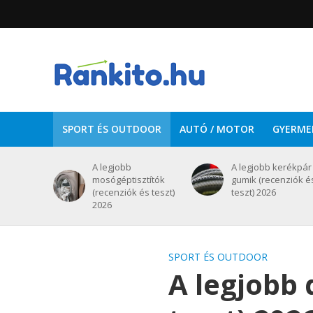
SPORT ÉS OUTDOOR
AUTÓ / MOTOR
GYERME
A legjobb
A legjobb kerékpár
mosógéptisztítók
gumik (recenziók é
(recenziók és teszt)
teszt) 2026
2026
SPORT ÉS OUTDOOR
A legjobb 