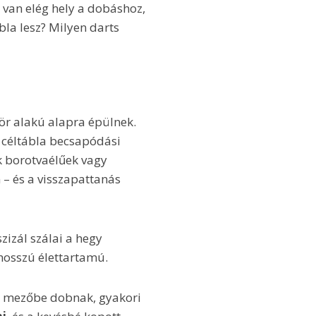
l van elég hely a dobáshoz,
bla lesz? Milyen darts
ör alakú alapra épülnek.
A céltábla becsapódási
ok borotvaélűek vagy
– és a visszapattanás
zizál szálai a hegy
g hosszú élettartamú.
ű mezőbe dobnak, gyakori