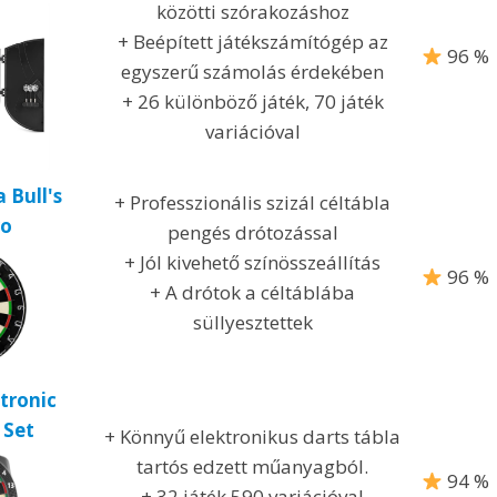
közötti szórakozáshoz
+ Beépített játékszámítógép az
96 %
egyszerű számolás érdekében
+ 26 különböző játék, 70 játék
variációval
a Bull's
+ Professzionális szizál céltábla
ro
pengés drótozással
+ Jól kivehető színösszeállítás
96 %
+ A drótok a céltáblába
süllyesztettek
tronic
 Set
+ Könnyű elektronikus darts tábla
tartós edzett műanyagból.
94 %
+ 32 játék 590 variációval