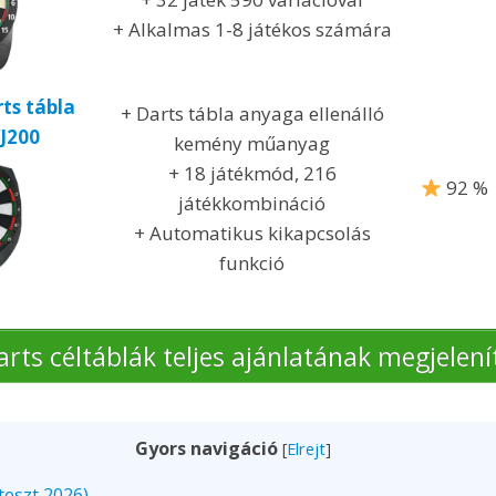
+ Alkalmas 1-8 játékos számára
ts tábla
+ Darts tábla anyaga ellenálló
J200
kemény műanyag
+ 18 játékmód, 216
92 %
játékkombináció
+ Automatikus kikapcsolás
funkció
arts céltáblák teljes ajánlatának megjelení
Gyors navigáció
[
Elrejt
]
teszt 2026)