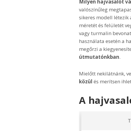
Milyen hajvasalót vá
valószínűleg megtapas
sikeres modell létezik
méretét és felületét v
vagy turmalin bevonat
használata esetén a haj
megőrzi a kiegyenesít
útmutatónkban
.
Mielőtt nekilátnánk, v
közül
és merítsen ihle
A hajvasal
T