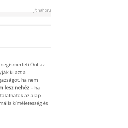
Jít nahoru
 megismerteti Önt az
ják ki azt a
 igazságot, ha nem
m lesz nehéz
– ha
találhatók az alap
mális kíméletesség és