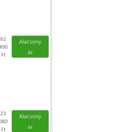
62
Alacsony
490
ár
Ft
23
Alacsony
080
ár
Ft