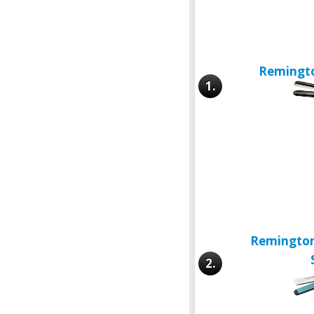
Remingto
1.
Remington
2.