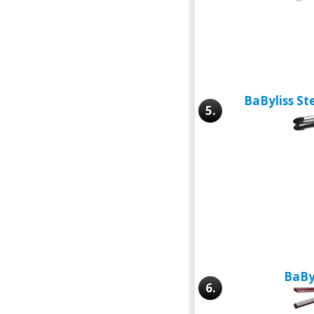
BaByliss S
5.
BaBy
6.