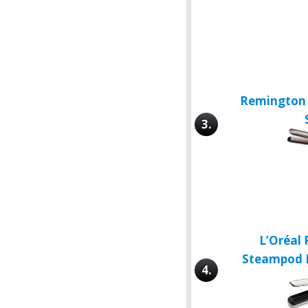
Remington 
3.
L’Oréal 
Steampod 
4.