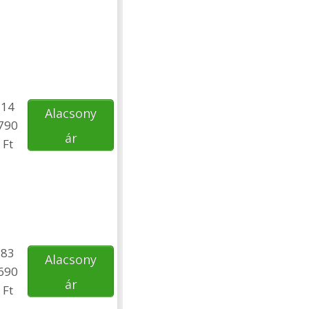
14
Alacsony
790
ár
Ft
83
Alacsony
690
ár
Ft