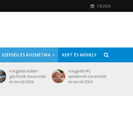
7.8.2026
SZÉPSÉG ÉS KOZMETIKA
KERT ÉS MŰHELY
A legjobb kültéri
A legjobb IPL
gázfőzők (recenziók
epilátorok (recenziók
és teszt) 2026
és teszt) 2026