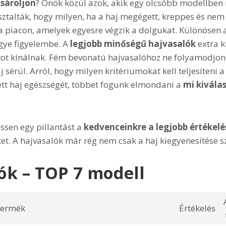
sároljon
? Önök közül azok, akik egy olcsóbb modellben
ztalták, hogy milyen, ha a haj megégett, kreppes és ne
 a piacon, amelyek egyesre végzik a dolgukat. Különösen a
egye figyelembe. A
legjobb minőségű hajvasalók
extra k
ot kínálnak. Fém bevonatú hajvasalóhoz ne folyamodjon
 sérül. Arról, hogy milyen kritériumokat kell teljesíteni
ett haj egészségét, többet fogunk elmondani a
mi kiválas
essen egy pillantást a
kedvenceinkre a legjobb értékelé
tet. A hajvasalók már rég nem csak a haj kiegyenesítése s
ók – TOP 7 modell
ermék
Értékelés