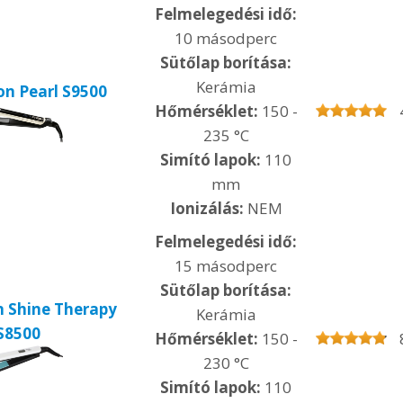
Felmelegedési idő:
10 másodperc
Sütőlap borítása:
Kerámia
n Pearl S9500
Hőmérséklet:
150 -
235 °C
Simító lapok:
110
mm
Ionizálás:
NEM
Felmelegedési idő:
15 másodperc
Sütőlap borítása:
 Shine Therapy
Kerámia
S8500
Hőmérséklet:
150 -
230 °C
Simító lapok:
110