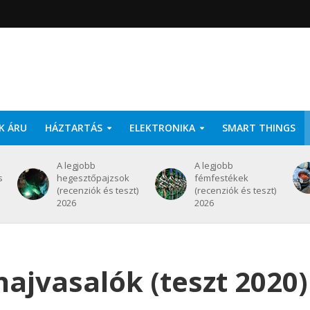
K ÁRU
HÁZTARTÁS
ELEKTRONIKA
SMART THINGS
A legjobb
A legjobb
s
hegesztőpajzsok
fémfestékek
(recenziók és teszt)
(recenziók és teszt)
2026
2026
hajvasalók (teszt 2020)