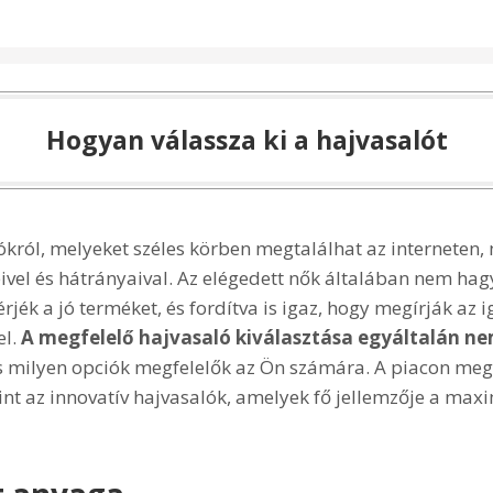
Hogyan válassza ki a hajvasalót
ókról, melyeket széles körben megtalálhat az interneten,
vel és hátrányaival. Az elégedett nők általában nem hagy
rjék a jó terméket, és fordítva is igaz, hogy megírják az
el.
A megfelelő hajvasaló kiválasztása egyáltalán ne
 és milyen opciók megfelelők az Ön számára. A piacon meg
nt az innovatív hajvasalók, amelyek fő jellemzője a maxi