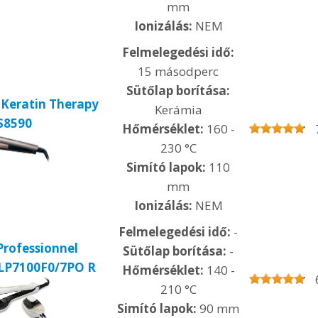
mm
Ionizálás:
NEM
Felmelegedési idő:
15 másodperc
Sütőlap borítása:
Keratin Therapy
Kerámia
S8590
Hőmérséklet:
160 -
230 °C
Simító lapok:
110
mm
Ionizálás:
NEM
Felmelegedési idő:
-
Professionnel
Sütőlap borítása:
-
LP7100F0/7PO R
Hőmérséklet:
140 -
210 °C
Simító lapok:
90 mm