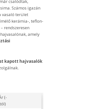
 már csalódtak,
m sima. Számos igazán
 vasaló terület
ímélő kerámia-, teflon-
 – rendszeresen
 a hajvasalónak, amely
ztási
st kapott hajvasalók
zolgálnak.
Ár (-
tól)