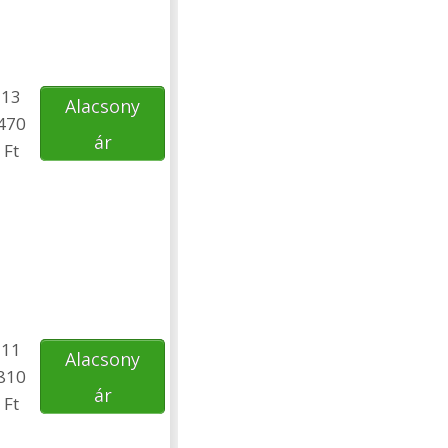
13
Alacsony
470
ár
Ft
11
Alacsony
810
ár
Ft