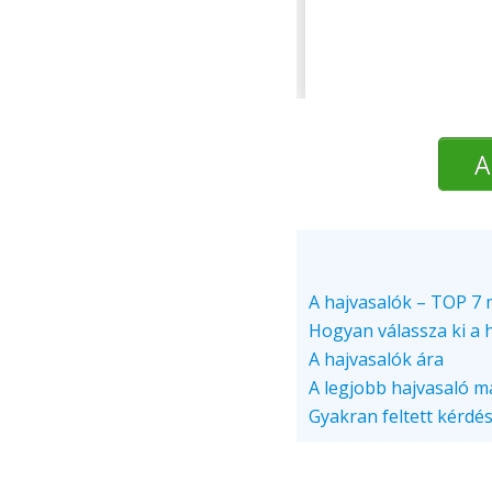
A
A hajvasalók – TOP 7 
Hogyan válassza ki a 
A hajvasalók ára
A legjobb hajvasaló m
Gyakran feltett kérdé