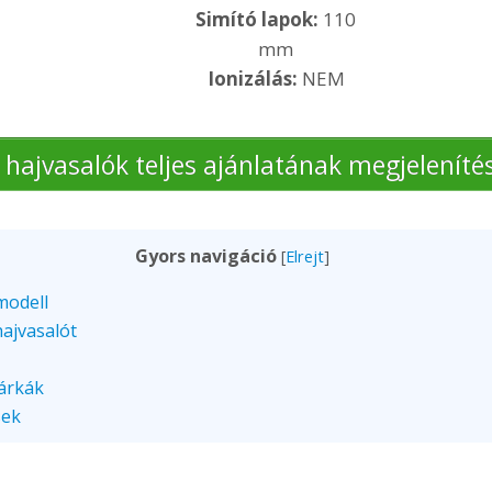
Simító lapok:
110
mm
Ionizálás:
NEM
 hajvasalók teljes ajánlatának megjeleníté
Gyors navigáció
[
Elrejt
]
modell
hajvasalót
árkák
sek