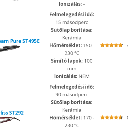
Ionizálás:
-
Felmelegedési idő:
15 másodperc
Sütőlap borítása:
Kerámia
team Pure ST495E
Hőmérséklet:
150 -
230 °C
Simító lapok:
100
mm
Ionizálás:
NEM
Felmelegedési idő:
90 másodperc
Sütőlap borítása:
Kerámia
liss ST292
Hőmérséklet:
170 -
230 °C