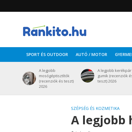
SPORT ÉS OUTDOOR
AUTÓ / MOTOR
GYERME
A legjobb
A legjobb kerékpár
mosógéptisztítók
gumik (recenziók é
(recenziók és teszt)
teszt) 2026
2026
SZÉPSÉG ÉS KOZMETIKA
A legjobb 