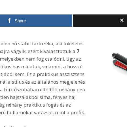
Share
den nő stabil tartozéka, aki tökéletes
ajra vágyik, ezért kiválasztottuk a
7
amelyekben nem fog csalódni, úgy az
tikus használatuk, valamint a hosszú
jából sem. Ez a praktikus asszisztens
ál a stílus és az általános megjelenés
 a fürdőszobában eltöltött néhány perc
len hajszálakból sima, fényes haj
elég néhány praktikus fogás és az
ű hullámokat varázsol, mint a profik.