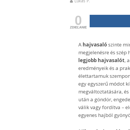
Lukas P.
0
ZDIEĽANIE
A
hajvasaló
szinte min
megjelenésre és szép h
legjobb hajvasalót
, 
eredményeik és a prak
élettartamuk szempont
egy egyszerű módot kín
megváltoztatására, és
után a göndör, engedet
válik vagy fordítva – 
egyenes hajból gyönyör