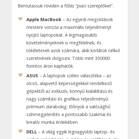
Bemutassuk röviden a főbb “piaci szereplőket”.
Apple MacBook
– Az egyedi megoldások
mestere vonzza a maximális teljesítményt
nyújtó laptopokat. A legmagasabb
követelményeknek is megfelelnek, és
tökéletesek azok számára, akik korlátok nélkül
szeretnének dolgozni. Több mint 350000
forintos áron kaphatók.
ASUS
– A laptopok széles választéka – az
olcsó, alapvető képességekkel rendelkező
gépektől az exkluzív, könnyű kialakítású és
nagy számítási és grafikus teljesítményű
prémium darabokig. Előnyük a valósághű
színmegjelenítés a pontosabb szakmai és
kreatív munka érdekében.
DELL
– A világ egyik legnagyobb laptop- és