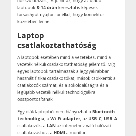
hosszú utazást). A jó hír az, hogy az újabb
laptopok
8-14 órán
keresztül is képesek
társaságot nyújtani anélkül, hogy konnektor
közelében lenne.
Laptop
csatlakoztathatóság
A laptopok esetében mind a vezetékes, mind a
vezeték nélküli csatlakoztathatóság jellemző. Míg
egyes laptopok tartalmazzák a leggyakrabban
használt fizikai csatlakozókat, mások csökkentik a
csatlakozók számát, és a sokoldalúságra és a
legújabb vezeték nélküli technológiákra
összpontosítanak.
Egy diák laptopból nem hiányozhat a
Bluetooth
technológia
, a
Wi-Fi adapter
, az
USB-C
,
USB-A
csatlakozók, a
LAN
az internethez való hálózati
csatlakozáshoz, a
HDMI
a monitor