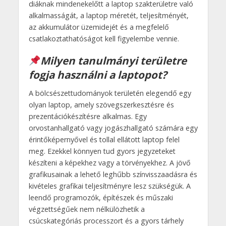
diáknak mindenekelőtt a laptop szakterületre való
alkalmasságát, a laptop méretét, teljesítményét,
az akkumulátor üzemidejét és a megfelelő
csatlakoztathatóságot kell figyelembe vennie.
Milyen tanulmányi területre
fogja használni a laptopot?
A bölcsészettudományok területén elegendő egy
olyan laptop, amely szövegszerkesztésre és
prezentációkészítésre alkalmas. Egy
orvostanhallgató vagy jogászhallgató számára egy
érintőképernyővel és tollal ellátott laptop felel
meg. Ezekkel könnyen tud gyors jegyzeteket
készíteni a képekhez vagy a törvényekhez. A jövő
grafikusainak a lehető leghűbb színvisszaadásra és
kivételes grafikai teljesítményre lesz szükségük. A
leendő programozók, építészek és műszaki
végzettségűek nem nélkülözhetik a
csúcskategóriás processzort és a gyors tárhely