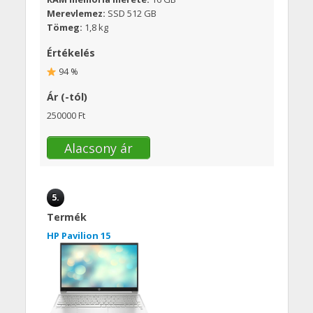
Merevlemez:
SSD 512 GB
Tömeg:
1,8 kg
Értékelés
94 %
Ár (-tól)
250000 Ft
Alacsony ár
5.
Termék
HP Pavilion 15