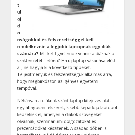
t
ul
aj
d
o
nságokkal és felszereltséggel kell
rendelkeznie a legjobb laptopnak egy diák
számára?
Mit kell figyelembe vennie a diáknak a
szakterületét illetően? Ha új laptop vásárlása előtt
áll, ne hagyja ki a következő tippeket.
Teljesítményük és felszereltségük alkalmas arra,
hogy megbirkózzon az igényes egyetemi
tempóval.
Néhányan a diáknak szánt laptop kifejezés alatt
egy átlagosan felszerelt, kisebb képátlójú laptopot
képzelnek el, amelyen a diákok szövegeket
olvasnak, szemináriumi dolgozatokat és
prezentációkat készítenek. A szabadidőben is