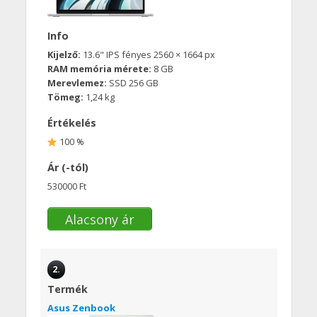
Info
Kijelző:
13.6" IPS fényes 2560 × 1664 px
RAM memória mérete:
8 GB
Merevlemez:
SSD 256 GB
Tömeg:
1,24 kg
Értékelés
100 %
Ár (-tól)
530000 Ft
Alacsony ár
2.
Termék
Asus Zenbook