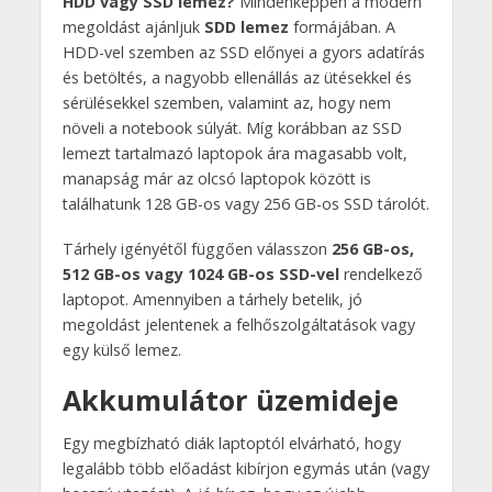
HDD vagy SSD lemez?
Mindenképpen a modern
megoldást ajánljuk
SDD lemez
formájában. A
HDD-vel szemben az SSD előnyei a gyors adatírás
és betöltés, a nagyobb ellenállás az ütésekkel és
sérülésekkel szemben, valamint az, hogy nem
növeli a notebook súlyát. Míg korábban az SSD
lemezt tartalmazó laptopok ára magasabb volt,
manapság már az olcsó laptopok között is
találhatunk 128 GB-os vagy 256 GB-os SSD tárolót.
Tárhely igényétől függően válasszon
256 GB-os,
512 GB-os vagy 1024 GB-os SSD-vel
rendelkező
laptopot. Amennyiben a tárhely betelik, jó
megoldást jelentenek a felhőszolgáltatások vagy
egy külső lemez.
Akkumulátor üzemideje
Egy megbízható diák laptoptól elvárható, hogy
legalább több előadást kibírjon egymás után (vagy