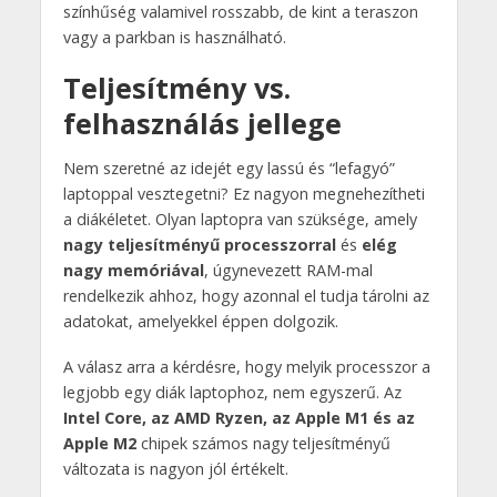
színhűség valamivel rosszabb, de kint a teraszon
vagy a parkban is használható.
Teljesítmény vs.
felhasználás jellege
Nem szeretné az idejét egy lassú és “lefagyó”
laptoppal vesztegetni? Ez nagyon megnehezítheti
a diákéletet. Olyan laptopra van szüksége, amely
nagy teljesítményű processzorral
és
elég
nagy memóriával
, úgynevezett RAM-mal
rendelkezik ahhoz, hogy azonnal el tudja tárolni az
adatokat, amelyekkel éppen dolgozik.
A válasz arra a kérdésre, hogy melyik processzor a
legjobb egy diák laptophoz, nem egyszerű. Az
Intel Core, az AMD Ryzen, az Apple M1 és az
Apple M2
chipek számos nagy teljesítményű
változata is nagyon jól értékelt.