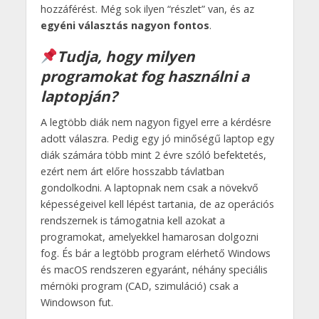
hozzáférést. Még sok ilyen “részlet” van, és az
egyéni választás nagyon fontos
.
Tudja, hogy milyen
programokat fog használni a
laptopján?
A legtöbb diák nem nagyon figyel erre a kérdésre
adott válaszra. Pedig egy jó minőségű laptop egy
diák számára több mint 2 évre szóló befektetés,
ezért nem árt előre hosszabb távlatban
gondolkodni. A laptopnak nem csak a növekvő
képességeivel kell lépést tartania, de az operációs
rendszernek is támogatnia kell azokat a
programokat, amelyekkel hamarosan dolgozni
fog. És bár a legtöbb program elérhető Windows
és macOS rendszeren egyaránt, néhány speciális
mérnöki program (CAD, szimuláció) csak a
Windowson fut.