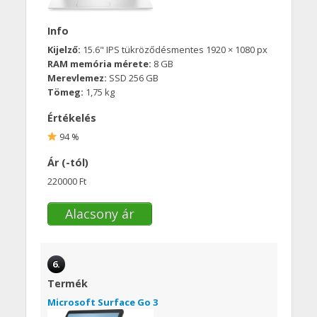
Info
Kijelző:
15.6" IPS tükröződésmentes 1920 × 1080 px
RAM memória mérete:
8 GB
Merevlemez:
SSD 256 GB
Tömeg:
1,75 kg
Értékelés
94 %
Ár (-tól)
220000 Ft
Alacsony ár
6.
Termék
Microsoft Surface Go 3