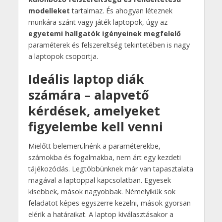
modelleket
tartalmaz. És ahogyan léteznek
munkára szánt vagy játék laptopok, úgy az
egyetemi hallgatók igényeinek megfelelő
paraméterek és felszereltség tekintetében is nagy
a laptopok csoportja.
Ideális laptop diák
számára – alapvető
kérdések, amelyeket
figyelembe kell venni
Mielőtt belemerülnénk a paraméterekbe,
számokba és fogalmakba, nem árt egy kezdeti
tájékozódás. Legtöbbünknek már van tapasztalata
magával a laptoppal kapcsolatban. Egyesek
kisebbek, mások nagyobbak. Némelyikük sok
feladatot képes egyszerre kezelni, mások gyorsan
elérik a határaikat. A laptop kiválasztásakor a