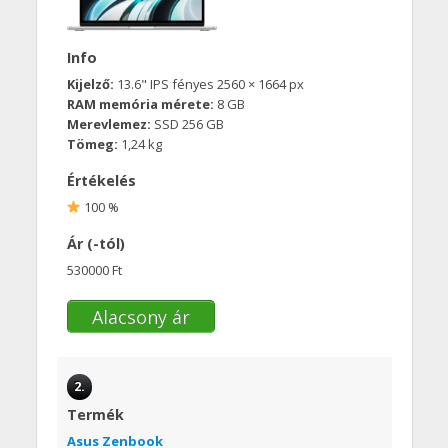
Info
Kijelző:
13.6" IPS fényes 2560 × 1664 px
RAM memória mérete:
8 GB
Merevlemez:
SSD 256 GB
Tömeg:
1,24 kg
Értékelés
100 %
Ár (-tól)
530000 Ft
Alacsony ár
2.
Termék
Asus Zenbook