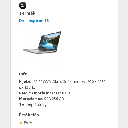
3.
Termék
Dell Inspiron 15
Info
Kijelző:
15.6" WVA tükröződésmentes 1920 × 1080
px 120Hz
RAM memória mérete:
8 GB
Merevlemez:
SSD 256 GB
Tömeg:
1,83 kg
Értékelés
96 %