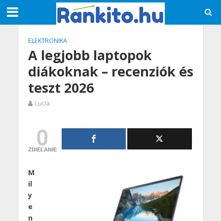
ELEKTRONIKA
A legjobb laptopok
diákoknak – recenziók és
teszt 2026
Lucia
0
ZDIEĽANIE
M
il
y
e
n