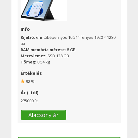
Info
Kijelző:
érintőképernyős 10.51" fényes 1920 × 1280
px
RAM memória mérete:
8 GB
Merevlemez:
SSD 128 GB
Tömeg:
0,54 kg
Értékelés
92 %
Ár (-tól)
275000 Ft
Alacsony ár