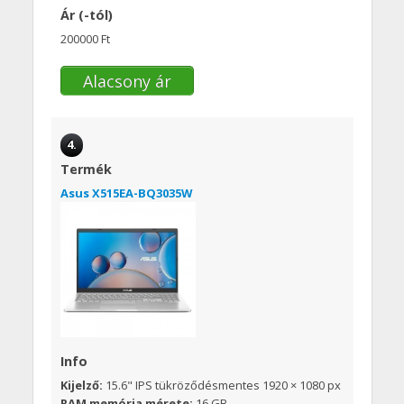
Ár (-tól)
200000 Ft
Alacsony ár
4.
Termék
Asus X515EA-BQ3035W
Info
Kijelző:
15.6" IPS tükröződésmentes 1920 × 1080 px
RAM memória mérete:
16 GB