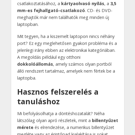
csatlakoztatásához, a
kártyaolvasó nyílás
, a
3,5
mm-es fejhallgató-csatlakozó
. CD- és DVD-
meghajtók már nem találhatók meg minden új
laptopban.
Mit tegyen, ha a kiszemelt laptopon nincs néhány
port? Ez egy meglehetősen gyakori probléma és a
jelenlegi irány ebben az elektronikai kategóriában.
A megoldás például egy otthoni
dokkolóállomás
, amely számos olyan portból
álló rendszert tartalmaz, amelyek nem fértek be a
laptopba.
Hasznos felszerelés a
tanuláshoz
Mi befolyásolhatja a döntéshozatalát? Néha
látszólag olyan apró részletek, mint a
billentyűzet
mérete
és elrendezése, a numerikus billentyűzet
megléte vagy az érintőpad kialakítása is sokat