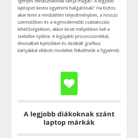
Igényes felhasználónak tartja magát? A legjobb
laptopot keresi egyetemi hallgatónak? Ha biztos
akar lenni a rendületlen teljesítményben, a hosszú
üzemidőben és a legmodernebb csatlakozási
lehetőségekben, akkor kicsit mélyebben kell a
zsebébe nyúlnia. A legújabb processzorokkal,
élvonalbeli kijelzőkkel és dedikált grafikus
kártyákkal ellátott modellek felkelthetik a figyelmét.
A legjobb diákoknak szánt
laptop márkák