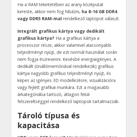
Ha a RAM tekintetében az arany középutat
kereste, akkor nem fog hibázni,
ha 8-16 GB DDR4
vagy DDR5 RAM-mal
rendelkező laptopot választ.
Integrált grafikus kártya vagy dedikált
grafikus kártya?
Ha a grafikus kártya a
processzor része, akkor valamivel alacsonyabb
teljesítményt nyújt, de ezt normál használat során
nem fogja észrevenni. Kevésbé energiaigényes. A
dedikált (önállómemóriával rendelkezik) grafikus
kártya nagyobb grafikus teljesítményt nyújt, és
képes az igényes 3D modellezésre, vizualizációra
vagy fejlett grafikai munkára. Ezt a magasabb
árkategóriába tartozó, átlagon felüli
felszereltséggel rendelkező laptopok tartalmazzák.
Tároló típusa és
kapacitása