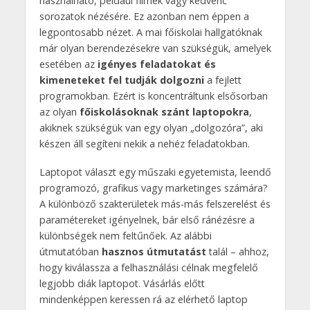
használható, például filmek vagy kedvenc
sorozatok nézésére. Ez azonban nem éppen a
legpontosabb nézet. A mai főiskolai hallgatóknak
már olyan berendezésekre van szükségük, amelyek
esetében az
igényes feladatokat és
kimeneteket fel tudják dolgozni
a fejlett
programokban. Ezért is koncentráltunk elsősorban
az olyan
főiskolásoknak szánt laptopokra
,
akiknek szükségük van egy olyan „dolgozóra”, aki
készen áll segíteni nekik a nehéz feladatokban.
Laptopot választ egy műszaki egyetemista, leendő
programozó, grafikus vagy marketinges számára?
A különböző szakterületek más-más felszerelést és
paramétereket igényelnek, bár első ránézésre a
különbségek nem feltűnőek. Az alábbi
útmutatóban
hasznos útmutatást
talál – ahhoz,
hogy kiválassza a felhasználási célnak megfelelő
legjobb diák laptopot. Vásárlás előtt
mindenképpen keressen rá az elérhető laptop