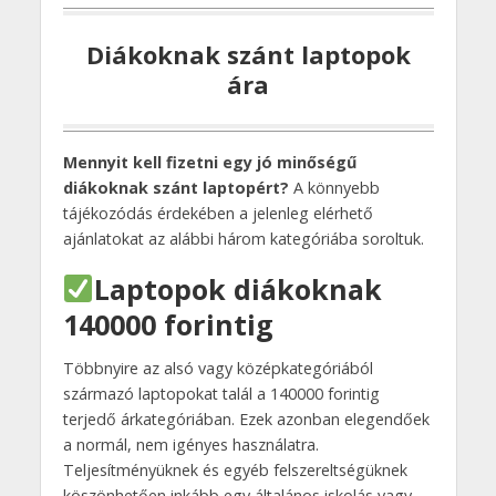
Diákoknak szánt laptopok
ára
Mennyit kell fizetni egy jó minőségű
diákoknak szánt laptopért?
A könnyebb
tájékozódás érdekében a jelenleg elérhető
ajánlatokat az alábbi három kategóriába soroltuk.
Laptopok diákoknak
140000 forintig
Többnyire az alsó vagy középkategóriából
származó laptopokat talál a 140000 forintig
terjedő árkategóriában. Ezek azonban elegendőek
a normál, nem igényes használatra.
Teljesítményüknek és egyéb felszereltségüknek
köszönhetően inkább egy általános iskolás vagy