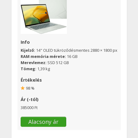
Info
Kijelző:
14" OLED tükröződésmentes 2880 × 1800 px
RAM memória mérete:
16 GB
Merevlemez:
SSD 512 GB
Tömeg:
1,39 kg
Értékelés
98 %
Ár (-tól)
385000 Ft
Alacsony ár