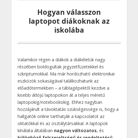
Hogyan válasszon
laptopot diákoknak az
iskolába
Valamikor régen a diákok a diákéletük nagy
részében boldogultak jegyzetfüzetekkel és
szkriptumokkal. Ma már hordozható elektronikai
eszközök sokaságával találkozhatunk az
előadótermekben – a táblagépektől kezdve a
kisebb átlójú laptopokon át a teljes méretű
laptopokig/notebookokig. Ehhez nagyban
hozzájárult a távoktatás szükségessége is, hogy a
hallgatók online tarthatják a kapcsolatot az
oktatókkal és az osztálytársakkal. A laptopok
kínálata általában
nagyon változatos
, és
különböző felszereltségű és rendeltetésű