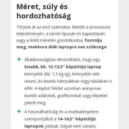
Méret, súly és
hordozhatóság
Térjünk át az első számokra. Mielőtt a processzor
teljesítményén, a tároló típusán és kapacitásán
vagy a RAM méretén gondolkodna,
fontolja
meg, mekkora diák laptopra van szüksége
.
Általánosságban elmondható, hogy egy
kisebb, kb. 12-13,5″ képátlójú laptop
könnyebb (kb. 1,5 kg-ig), könnyebb vele
utazni, és kisebb hátizsákban vagy táskában is
elfér. A kijelző felület azonban arányosan
kisebb adatokat, grafikonokat vagy képeket
jelenít meg.
A használhatóság és a munkakényelem
szempontjából a
14-14,5″ képátlójú
laptopok
jobbak. Súlyuk nem zavaró,