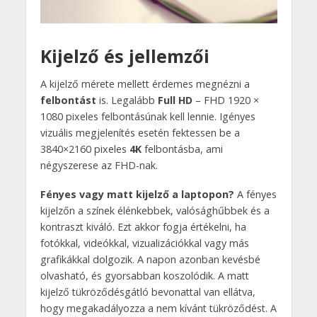
Kijelző és jellemzői
A kijelző mérete mellett érdemes megnézni a
felbontást
is. Legalább
Full HD
– FHD 1920 ×
1080 pixeles felbontásúnak kell lennie. Igényes
vizuális megjelenítés esetén fektessen be a
3840×2160 pixeles
4K
felbontásba, ami
négyszerese az FHD-nak.
Fényes vagy matt kijelző a laptopon?
A fényes
kijelzőn a színek élénkebbek, valósághűbbek és a
kontraszt kiváló. Ezt akkor fogja értékelni, ha
fotókkal, videókkal, vizualizációkkal vagy más
grafikákkal dolgozik. A napon azonban kevésbé
olvasható, és gyorsabban koszolódik. A matt
kijelző tükröződésgátló bevonattal van ellátva,
hogy megakadályozza a nem kívánt tükröződést. A