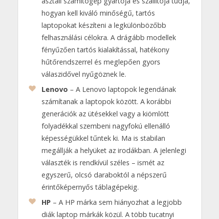
asztali számítógép gyártója és szállítója tudja,
hogyan kell kiváló minőségű, tartós
laptopokat készíteni a legkülönbözőbb
felhasználási célokra. A drágább modellek
fényűzően tartós kialakítással, hatékony
hűtőrendszerrel és meglepően gyors
válaszidővel nyűgöznek le.
Lenovo
– A Lenovo laptopok legendának
számítanak a laptopok között. A korábbi
generációk az ütésekkel vagy a kiömlött
folyadékkal szembeni nagyfokú ellenálló
képességükkel tűntek ki. Ma is stabilan
megállják a helyüket az irodákban. A jelenlegi
választék is rendkívül széles – ismét az
egyszerű, olcsó daraboktól a népszerű
érintőképernyős táblagépekig.
HP
– A HP márka sem hiányozhat a legjobb
diák laptop márkák közül. A több tucatnyi