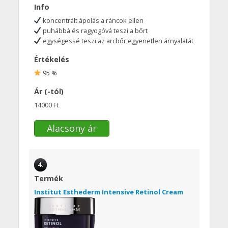
Info
koncentrált ápolás a ráncok ellen
puhábbá és ragyogóvá teszi a bőrt
egységessé teszi az arcbőr egyenetlen árnyalatát
Értékelés
95 %
Ár (-tól)
14000 Ft
Alacsony ár
4.
Termék
Institut Esthederm Intensive Retinol Cream