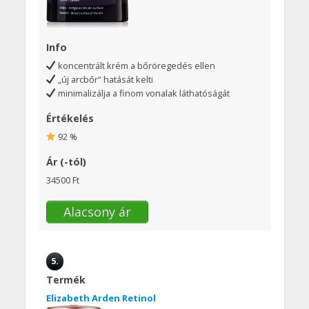
Info
koncentrált krém a bőröregedés ellen
„új arcbőr“ hatását kelti
minimalizálja a finom vonalak láthatóságát
Értékelés
92 %
Ár (-tól)
34500 Ft
Alacsony ár
5.
Termék
Elizabeth Arden Retinol