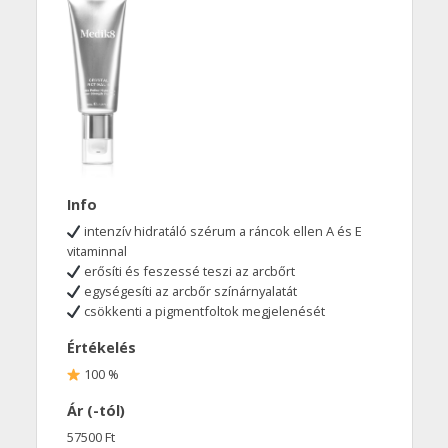
Info
intenzív hidratáló szérum a ráncok ellen A és E
vitaminnal
erősíti és feszessé teszi az arcbőrt
egységesíti az arcbőr színárnyalatát
csökkenti a pigmentfoltok megjelenését
Értékelés
100 %
Ár (-tól)
57500 Ft