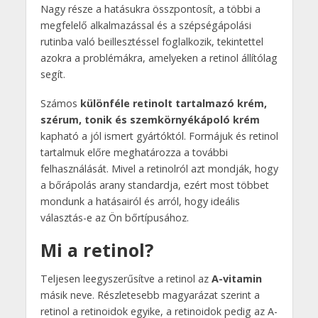
Nagy része a hatásukra összpontosít, a többi a
megfelelő alkalmazással és a szépségápolási
rutinba való beillesztéssel foglalkozik, tekintettel
azokra a problémákra, amelyeken a retinol állítólag
segít.
Számos
különféle retinolt tartalmazó krém,
szérum, tonik és szemkörnyékápoló krém
kapható a jól ismert gyártóktól. Formájuk és retinol
tartalmuk előre meghatározza a további
felhasználását. Mivel a retinolról azt mondják, hogy
a bőrápolás arany standardja, ezért most többet
mondunk a hatásairól és arról, hogy ideális
választás-e az Ön bőrtípusához.
Mi a retinol?
Teljesen leegyszerűsítve a retinol az
A-vitamin
másik neve. Részletesebb magyarázat szerint a
retinol a retinoidok egyike, a retinoidok pedig az A-