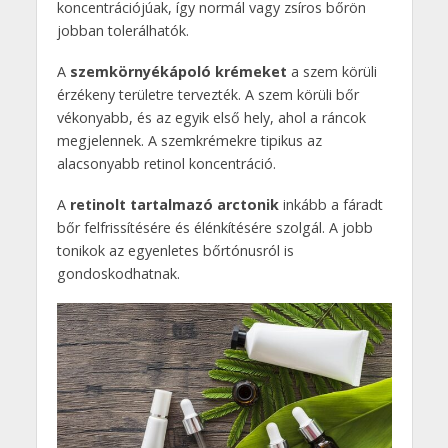
koncentrációjúak, így normál vagy zsíros bőrön
jobban tolerálhatók.
A
szemkörnyékápoló krémeket
a szem körüli
érzékeny területre tervezték. A szem körüli bőr
vékonyabb, és az egyik első hely, ahol a ráncok
megjelennek. A szemkrémekre tipikus az
alacsonyabb retinol koncentráció.
A
retinolt tartalmazó arctonik
inkább a fáradt
bőr felfrissítésére és élénkítésére szolgál. A jobb
tonikok az egyenletes bőrtónusról is
gondoskodhatnak.