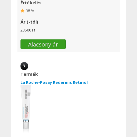
Értékelés
98 %
Ár (-tól)
23500 Ft
Alacsony ár
3.
Termék
La Roche-Posay Redermic Retinol