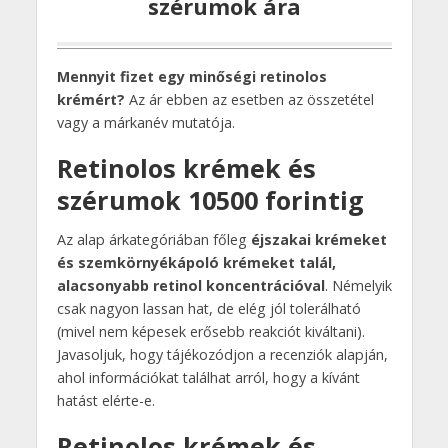
szérumok ára
Mennyit fizet egy minőségi retinolos
krémért?
Az ár ebben az esetben az összetétel
vagy a márkanév mutatója.
Retinolos krémek és
szérumok 10500 forintig
Az alap árkategóriában főleg
éjszakai krémeket
és szemkörnyékápoló krémeket talál,
alacsonyabb retinol koncentrációval
. Némelyik
csak nagyon lassan hat, de elég jól tolerálható
(mivel nem képesek erősebb reakciót kiváltani).
Javasoljuk, hogy tájékozódjon a recenziók alapján,
ahol információkat találhat arról, hogy a kívánt
hatást elérte-e.
Retinolos krémek és