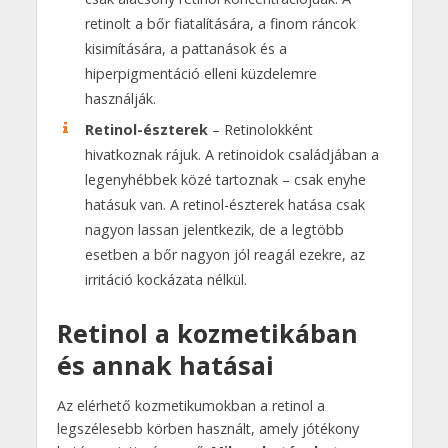
retinolt a bőr fiatalítására, a finom ráncok
kisimítására, a pattanások és a
hiperpigmentáció elleni küzdelemre
használják.
Retinol-észterek
– Retinolokként
hivatkoznak rájuk. A retinoidok családjában a
legenyhébbek közé tartoznak – csak enyhe
hatásuk van. A retinol-észterek hatása csak
nagyon lassan jelentkezik, de a legtöbb
esetben a bőr nagyon jól reagál ezekre, az
irritáció kockázata nélkül.
Retinol a kozmetikában
és annak hatásai
Az elérhető kozmetikumokban a retinol a
legszélesebb körben használt, amely jótékony