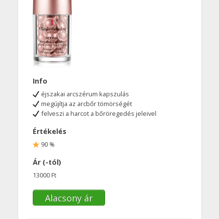
Info
éjszakai arcszérum kapszulás
megújítja az arcbőr tömörségét
felveszi a harcot a bőröregedés jeleivel
Értékelés
90 %
Ár (-tól)
13000 Ft
Alacsony ár