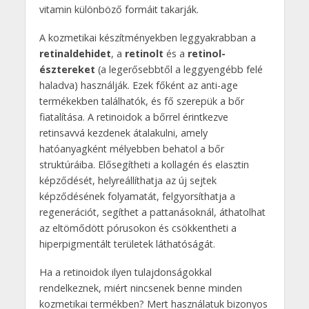
vitamin különböző formáit takarják.
A kozmetikai készítményekben leggyakrabban a
retinaldehidet
, a
retinolt
és a
retinol-
észtereket
(a legerősebbtől a leggyengébb felé
haladva) használják. Ezek főként az anti-age
termékekben találhatók, és fő szerepük a bőr
fiatalítása. A retinoidok a bőrrel érintkezve
retinsavvá kezdenek átalakulni, amely
hatóanyagként mélyebben behatol a bőr
struktúráiba. Elősegítheti a kollagén és elasztin
képződését, helyreállíthatja az új sejtek
képződésének folyamatát, felgyorsíthatja a
regenerációt, segíthet a pattanásoknál, áthatolhat
az eltömődött pórusokon és csökkentheti a
hiperpigmentált területek láthatóságát.
Ha a retinoidok ilyen tulajdonságokkal
rendelkeznek, miért nincsenek benne minden
kozmetikai termékben? Mert használatuk bizonyos