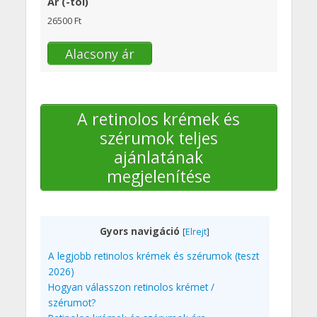
Ár (-tól)
26500 Ft
Alacsony ár
A retinolos krémek és
szérumok teljes
ajánlatának
megjelenítése
Gyors navigáció
[
Elrejt
]
A legjobb retinolos krémek és szérumok (teszt
2026)
Hogyan válasszon retinolos krémet /
szérumot?