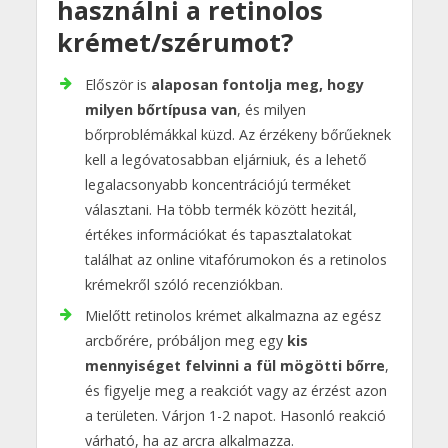
használni a retinolos
krémet/szérumot?
Először is
alaposan fontolja meg, hogy
milyen bőrtípusa van
, és milyen
bőrproblémákkal küzd. Az érzékeny bőrűeknek
kell a legóvatosabban eljárniuk, és a lehető
legalacsonyabb koncentrációjú terméket
választani. Ha több termék között hezitál,
értékes információkat és tapasztalatokat
találhat az online vitafórumokon és a retinolos
krémekről szóló recenziókban.
Mielőtt retinolos krémet alkalmazna az egész
arcbőrére, próbáljon meg egy
kis
mennyiséget felvinni a fül mögötti bőrre
,
és figyelje meg a reakciót vagy az érzést azon
a területen. Várjon 1-2 napot. Hasonló reakció
várható, ha az arcra alkalmazza.