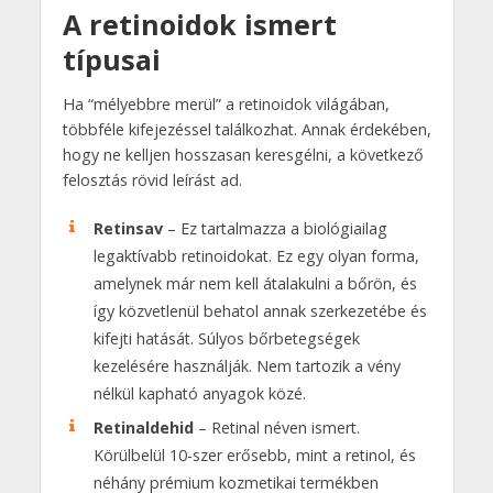
A retinoidok ismert
típusai
Ha “mélyebbre merül” a retinoidok világában,
többféle kifejezéssel találkozhat. Annak érdekében,
hogy ne kelljen hosszasan keresgélni, a következő
felosztás rövid leírást ad.
Retinsav
– Ez tartalmazza a biológiailag
legaktívabb retinoidokat. Ez egy olyan forma,
amelynek már nem kell átalakulni a bőrön, és
így közvetlenül behatol annak szerkezetébe és
kifejti hatását. Súlyos bőrbetegségek
kezelésére használják. Nem tartozik a vény
nélkül kapható anyagok közé.
Retinaldehid
– Retinal néven ismert.
Körülbelül 10-szer erősebb, mint a retinol, és
néhány prémium kozmetikai termékben