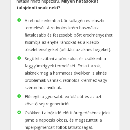
hatása miatt népszerű.
Milyen hatásokat
tulajdonítanak neki?
A retinol serkenti a bőr kollagén és elasztin
termelését. A retinolos krém használata
fiatalosabb és feszesebb bőrt eredményezhet.
Kisimítja az enyhe ráncokat és a kisebb
tökéletlenségeket (például az aknés hegeket).
Segít kitisztítani a pórusokat és csökkenti a
faggyúmirigyek termelését. Emiatt azok,
akiknek még a harmincas éveikben is aknés
problémáik vannak, retinolos krémhez vagy
szérumhoz nyúlnak.
Elősegíti a gyorsabb exfolációt és az azt
követő sejtregenerációt.
Csökkenti a bőr idő előtti öregedésének jeleit
(amit a napozás okoz), és megszünteti a
hiperpigmentált foltok láthatóságát.