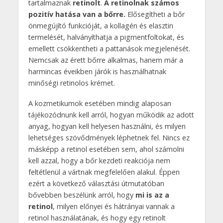
tartalmaznak
retinolt
.
A retinolnak számos
pozitív hatása van a bőrre.
Elősegítheti a bőr
önmegújító funkcióját, a kollagén és elasztin
termelését, halványíthatja a pigmentfoltokat, és
emellett csökkentheti a pattanások megjelenését.
Nemcsak az érett bőrre alkalmas, hanem már a
harmincas éveikben járók is használhatnak
minőségi retinolos krémet.
A kozmetikumok esetében mindig alaposan
tájékozódnunk kell arról, hogyan működik az adott
anyag, hogyan kell helyesen használni, és milyen
lehetséges szövődmények léphetnek fel. Nincs ez
másképp a retinol esetében sem, ahol számolni
kell azzal, hogy a bőr kezdeti reakciója nem
feltétlenül a vártnak megfelelően alakul. Éppen
ezért a következő választási útmutatóban
bővebben beszélünk arról, hogy
mi is az a
retinol
, milyen előnyei és hátrányai vannak a
retinol használatának, és hogy egy retinolt