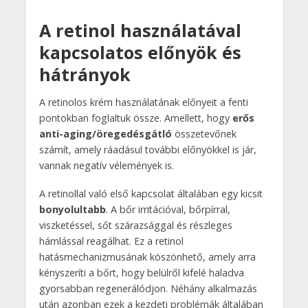
A retinol használatával
kapcsolatos előnyök és
hátrányok
A retinolos krém használatának előnyeit a fenti
pontokban foglaltuk össze. Amellett, hogy
erős
anti-aging/öregedésgátló
összetevőnek
számít, amely ráadásul további előnyökkel is jár,
vannak negatív vélemények is.
A retinollal való első kapcsolat általában egy kicsit
bonyolultabb
. A bőr irritációval, bőrpírral,
viszketéssel, sőt szárazsággal és részleges
hámlással reagálhat. Ez a retinol
hatásmechanizmusának köszönhető, amely arra
kényszeríti a bőrt, hogy belülről kifelé haladva
gyorsabban regenerálódjon. Néhány alkalmazás
után azonban ezek a kezdeti problémák általában