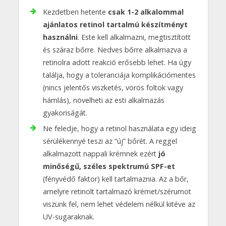
Kezdetben hetente
csak 1-2 alkalommal
ajánlatos retinol tartalmú készítményt
használni
. Este kell alkalmazni, megtisztított
és száraz bőrre. Nedves bőrre alkalmazva a
retinolra adott reakció erősebb lehet. Ha úgy
találja, hogy a toleranciája komplikációmentes
(nincs jelentős viszketés, vörös foltok vagy
hámlás), növelheti az esti alkalmazás
gyakoriságát.
Ne feledje, hogy a retinol használata egy ideig
sérülékennyé teszi az “új” bőrét. A reggel
alkalmazott nappali krémnek ezért
jó
minőségű, széles spektrumú SPF-et
(fényvédő faktor) kell tartalmaznia. Az a bőr,
amelyre retinolt tartalmazó krémet/szérumot
viszünk fel, nem lehet védelem nélkül kitéve az
UV-sugaraknak.