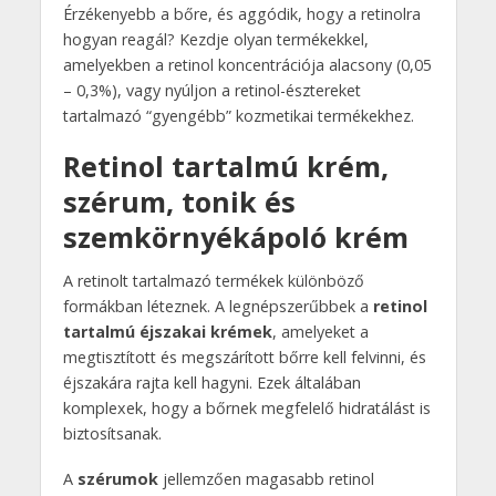
Érzékenyebb a bőre, és aggódik, hogy a retinolra
hogyan reagál? Kezdje olyan termékekkel,
amelyekben a retinol koncentrációja alacsony (0,05
– 0,3%), vagy nyúljon a retinol-észtereket
tartalmazó “gyengébb” kozmetikai termékekhez.
Retinol tartalmú krém,
szérum, tonik és
szemkörnyékápoló krém
A retinolt tartalmazó termékek különböző
formákban léteznek. A legnépszerűbbek a
retinol
tartalmú éjszakai krémek
, amelyeket a
megtisztított és megszárított bőrre kell felvinni, és
éjszakára rajta kell hagyni. Ezek általában
komplexek, hogy a bőrnek megfelelő hidratálást is
biztosítsanak.
A
szérumok
jellemzően magasabb retinol