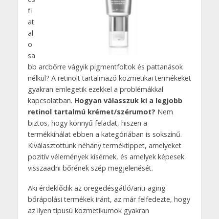
fi
at
al
o
sa
bb arcbőrre vágyik pigmentfoltok és pattanások
nélkül? A retinolt tartalmazó kozmetikai termékeket
gyakran emlegetik ezekkel a problémákkal
kapcsolatban.
Hogyan válasszuk ki a legjobb
retinol tartalmú krémet/szérumot?
Nem
biztos, hogy könnyű feladat, hiszen a
termékkínálat ebben a kategóriában is sokszínű.
Kiválasztottunk néhány terméktippet, amelyeket
pozitív vélemények kísérnek, és amelyek képesek
visszaadni bőrének szép megjelenését.
Aki érdeklődik az öregedésgátló/anti-aging
bőrápolási termékek iránt, az már felfedezte, hogy
az ilyen típusú kozmetikumok gyakran