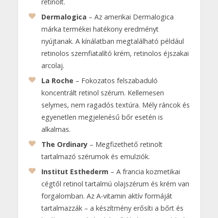
retinolt.
Dermalogica
– Az amerikai Dermalogica
márka termékei hatékony eredményt
nyújtanak. A kínálatban megtalálható például
retinolos szemfiatalító krém, retinolos éjszakai
arcolaj.
La Roche
– Fokozatos felszabaduló
koncentrált retinol szérum. Kellemesen
selymes, nem ragadós textúra. Mély ráncok és
egyenetlen megjelenésű bőr esetén is
alkalmas.
The Ordinary
– Megfizethető retinolt
tartalmazó szérumok és emulziók.
Institut Esthederm
– A francia kozmetikai
cégtől retinol tartalmú olajszérum és krém van
forgalomban. Az A-vitamin aktív formáját
tartalmazzák – a készítmény erősíti a bőrt és