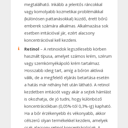
megtalálható. Inkább a jelentős ráncokkal
vagy komolyabb kozmetikai problémákkal
(különösen pattanásokkal) küzdő, érett bőrű
emberek számára alkalmas. Alkalmazása sok
esetben irritációval jár, ezért alacsony
koncentrációval kell kezdeni.
Retinol
– A retinoidok legszélesebb körben
használt típusa, amelyet számos krém, szérum
vagy szemkörnyékápoló krém tartalmaz.
Hosszabb ideig tart, amíg a bőrön aktívvá
válik, de a megfelelő eljárás betartása esetén
a hatás már néhány hét után látható. A retinol
kezdetben irritációt vagy akár a sejtek hámlást
is okozhatja, de jó tudni, hogy különböző
koncentrációkban (0,05%-tól 0,3%-ig) kapható.
Ha a bőr érzékenyebb és vékonyabb, akkor
célszerű olyan termékekkel kezdeni, amelyek
csak alacsony retinol koncentrációjúak. A