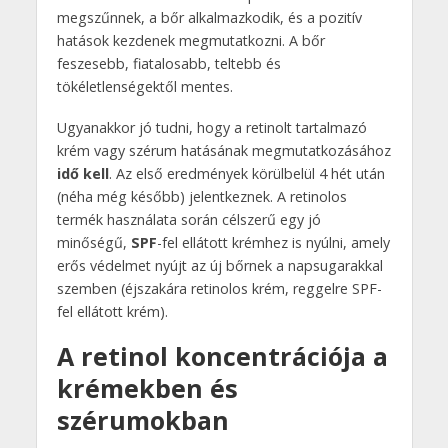
megszűnnek, a bőr alkalmazkodik, és a pozitív
hatások kezdenek megmutatkozni. A bőr
feszesebb, fiatalosabb, teltebb és
tökéletlenségektől mentes.
Ugyanakkor jó tudni, hogy a retinolt tartalmazó
krém vagy szérum hatásának megmutatkozásához
idő kell
. Az első eredmények körülbelül 4 hét után
(néha még később) jelentkeznek. A retinolos
termék használata során célszerű egy jó
minőségű,
SPF
-fel ellátott krémhez is nyúlni, amely
erős védelmet nyújt az új bőrnek a napsugarakkal
szemben (éjszakára retinolos krém, reggelre SPF-
fel ellátott krém).
A retinol koncentrációja a
krémekben és
szérumokban