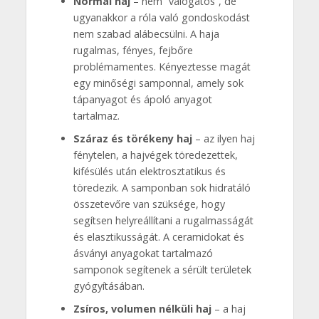
Normál haj
– nem “válogatós”, de
ugyanakkor a róla való gondoskodást
nem szabad alábecsülni. A haja
rugalmas, fényes, fejbőre
problémamentes. Kényeztesse magát
egy minőségi samponnal, amely sok
tápanyagot és ápoló anyagot
tartalmaz.
Száraz és törékeny haj
– az ilyen haj
fénytelen, a hajvégek töredezettek,
kifésülés után elektrosztatikus és
töredezik. A samponban sok hidratáló
összetevőre van szüksége, hogy
segítsen helyreállítani a rugalmasságát
és elasztikusságát. A ceramidokat és
ásványi anyagokat tartalmazó
samponok segítenek a sérült területek
gyógyításában.
Zsíros, volumen nélküli haj
– a haj