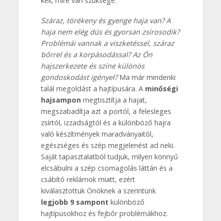
kell, mire van szüksége.
Száraz, törékeny és gyenge haja van? A
haja nem elég dús és gyorsan zsírosodik?
Problémái vannak a viszketéssel, száraz
bőrrel és a korpásodással? Az Ön
hajszerkezete és színe különös
gondoskodást igényel?
Ma már mindenki
talál megoldást a hajtípusára. A
minőségi
hajsampon
megtisztítja a hajat,
megszabadítja azt a portól, a felesleges
zsírtól, izzadságtól és a különböző hajra
való készítmények maradványaitól,
egészséges és szép megjelenést ad neki.
Saját tapasztalatból tudjuk, milyen könnyű
elcsábulni a szép csomagolás láttán és a
csábító reklámok miatt, ezért
kiválasztottuk Önöknek a szerintünk
legjobb 9 sampont
különböző
hajtípusokhoz és fejbőr problémákhoz.