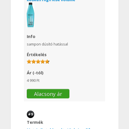
Info
sampon dúsító hatással
Értékelés
Ár (-tól)
4 990 Ft
Alacsony ár
#9
Termék