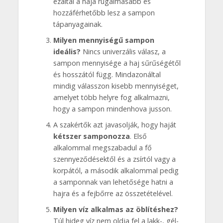
ezáltal a haja rugalmasabb és
hozzáférhetőbb lesz a sampon
tápanyagainak.
Milyen mennyiségű sampon
ideális?
Nincs univerzális válasz, a
sampon mennyisége a haj sűrűségétől
és hosszától függ. Mindazonáltal
mindig válasszon kisebb mennyiséget,
amelyet több helyre fog alkalmazni,
hogy a sampon mindenhova jusson.
A szakértők azt javasolják, hogy haját
kétszer samponozza
. Első
alkalommal megszabadul a fő
szennyeződésektől és a zsírtól vagy a
korpától, a második alkalommal pedig
a samponnak van lehetősége hatni a
hajra és a fejbőrre az összetételével.
Milyen víz alkalmas az öblítéshez?
Túl hideg víz nem oldja fel a lakk-, gél-