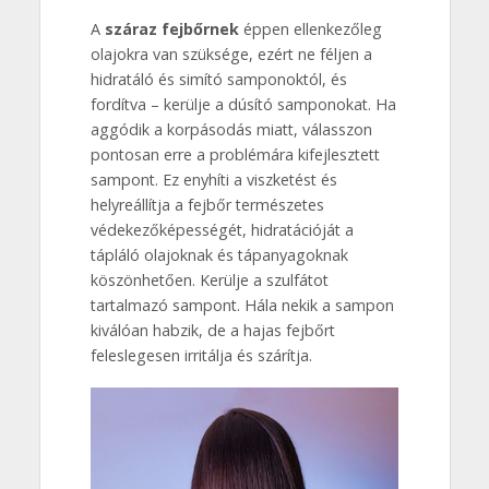
A
száraz fejbőrnek
éppen ellenkezőleg
olajokra van szüksége, ezért ne féljen a
hidratáló és simító samponoktól, és
fordítva – kerülje a dúsító samponokat. Ha
aggódik a korpásodás miatt, válasszon
pontosan erre a problémára kifejlesztett
sampont. Ez enyhíti a viszketést és
helyreállítja a fejbőr természetes
védekezőképességét, hidratációját a
tápláló olajoknak és tápanyagoknak
köszönhetően. Kerülje a szulfátot
tartalmazó sampont. Hála nekik a sampon
kiválóan habzik, de a hajas fejbőrt
feleslegesen irritálja és szárítja.