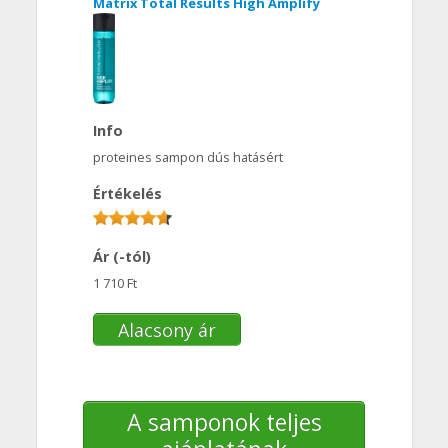
Matrix Total Results High Amplify
Info
proteines sampon dús hatásért
Értékelés
Ár (-tól)
1 710 Ft
Alacsony ár
A samponok teljes