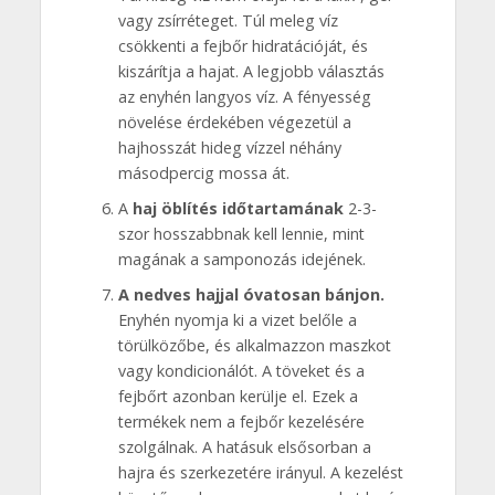
vagy zsírréteget. Túl meleg víz
csökkenti a fejbőr hidratációját, és
kiszárítja a hajat. A legjobb választás
az enyhén langyos víz. A fényesség
növelése érdekében végezetül a
hajhosszát hideg vízzel néhány
másodpercig mossa át.
A
haj öblítés időtartamának
2-3-
szor hosszabbnak kell lennie, mint
magának a samponozás idejének.
A nedves hajjal óvatosan bánjon.
Enyhén nyomja ki a vizet belőle a
törülközőbe, és alkalmazzon maszkot
vagy kondicionálót. A töveket és a
fejbőrt azonban kerülje el. Ezek a
termékek nem a fejbőr kezelésére
szolgálnak. A hatásuk elsősorban a
hajra és szerkezetére irányul. A kezelést