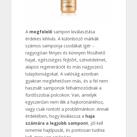
A
megfelelő
sampon kiválasztása
érdekes kihívás. A különböző márkák
számos samponja csodákat ígér –
ragyogóan fényes és könnyen fésülhető
hajat, egészséges fejbőrt, színvédelmet,
alapos regenerációt és más nagyszerű
tulajdonságokat. A valóság azonban
gyakran meglehetősen más, és a fel nem
használt samponok felhalmozódnak a
fürdőszobai polcokon. Van, amelyik
egyszerűen nem illik a hajkoronánkhoz,
vagy csak rontott a problémánkon. Annak
érdekében, hogy kiválassza a
haja
számára a legjobb sampont
, jól kell
ismernie hajtípusát, és pontosan tudnia