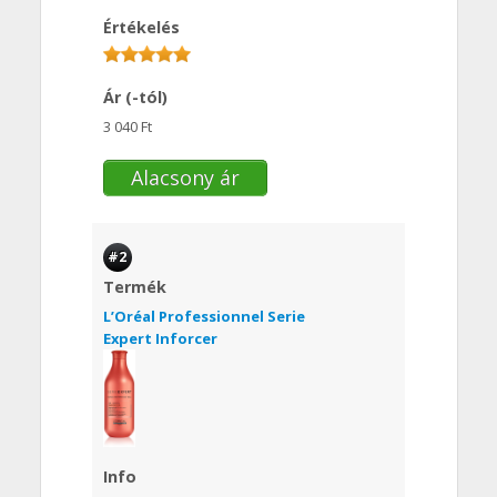
Értékelés
Ár (-tól)
3 040 Ft
Alacsony ár
#2
Termék
L’Oréal Professionnel Serie
Expert Inforcer
Info