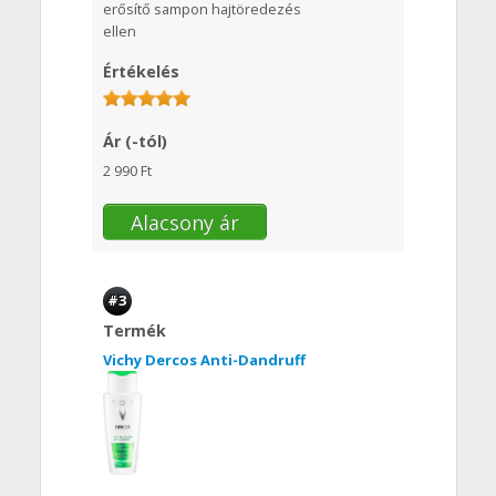
erősítő sampon hajtöredezés
ellen
Értékelés
Ár (-tól)
2 990 Ft
Alacsony ár
#3
Termék
Vichy Dercos Anti-Dandruff