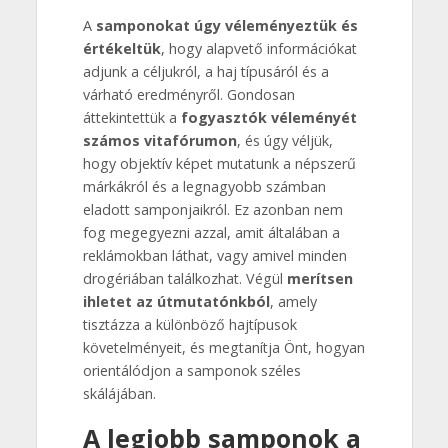
A
samponokat úgy véleményeztük és
értékeltük
, hogy alapvető információkat
adjunk a céljukról, a haj típusáról és a
várható eredményről. Gondosan
áttekintettük a
fogyasztók véleményét
számos vitafórumon
, és úgy véljük,
hogy objektív képet mutatunk a népszerű
márkákról és a legnagyobb számban
eladott samponjaikról. Ez azonban nem
fog megegyezni azzal, amit általában a
reklámokban láthat, vagy amivel minden
drogériában találkozhat. Végül
merítsen
ihletet az útmutatónkból
, amely
tisztázza a különböző hajtípusok
követelményeit, és megtanítja Önt, hogyan
orientálódjon a samponok széles
skálájában.
A legjobb samponok a