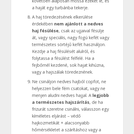
követően alaposan mossa ezeket le, és
a haját egy turbánba tekerje.
A haj töredezésének elkerülése
érdekében
nem ajánlott a nedves
haj fésülése
, csak az ujjaival fésülje
át, vagy speciális, nagy fogú kefét vagy
természetes sörtéjű kefét használjon.
Kezdje a haj fésülését alulról, és
folytassa a fésülést felfelé. Ha a
fejbőrnél kezdené, sok hajat kihúzna,
vagy a hajszálak töredeznének.
Ne csináljon nedves hajból copfot, ne
helyezzen bele fém csatokat, vagy ne
menjen aludni nedves hajjal. A
legjobb
a természetes hajszárítás
, de ha
frizurát szeretne csinálni, válasszon egy
kíméletes eljárást – védő
hajkozmetikát + alacsonyabb
hőmérsékletet a szárításhoz vagy a