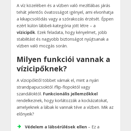
A víz közelében és a vízben való mezítlábas járás
tehát jelentős óvatosságot igényel, ami elvonhatja
a kikapcsolódás vagy a szórakozás érzését. Éppen
ezért külön lábbeli-kategória jött létre – a
vízicipők
. Ezek feladata, hogy kényelmet, jobb
stabilitást és nagyobb biztonságot nyújtsanak a
vízben való mozgás során.
Milyen funkciói vannak a
vízicipőknek?
A vízicipőktől többet várnak el, mint a nyári
strandpapucsoktól /flip-flopoktól vagy
szandáloktól.
Funkcionális jellemzőkkel
rendelkeznek, hogy korlátozzák a kockázatokat,
amelyeknek a lábak ki vannak téve a vízben. Mik az
előnyeik?
Védelem a lábsérülések ellen
– Ez a