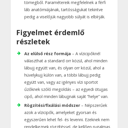
tömegből. Paramétereik megfelelnek a férfi
láb anatómiájának, tartósságukat tekintve
pedig a viselőjük nagyobb súlyát is elbírják.
Figyelmet érdemlő
részletek
Az elülső rész formája
– A vízicipőknél
választhat a standard orr közül, ahol minden
lábujj együtt van, és olyan orr közül, ahol a
hüvelykujj külön van, a többi lábujj pedig
együtt van, vagy az igényes vízi sportot
űzőknek szóló megoldás – az egyedi ötujjas
cipő, ahol minden lábujjnak saját “helye” van.
Rögzítési/fixálási módszer
– Népszerűek
azok a vízicipők, amelyeket gyorsan és
egyszerűen lehet fel- és levenni. Ezeknek nem
rendelkeznek rögzítéssel, de kellően rugalmas