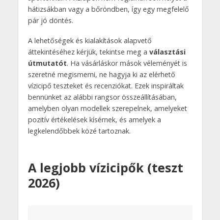
hátizsákban vagy a bőröndben, így egy megfelelő
pár jó döntés.
A lehetőségek és kialakítások alapvető
áttekintéséhez kérjük, tekintse meg a
választási
útmutatót
. Ha vásárláskor mások véleményét is
szeretné megismerni, ne hagyja ki az elérhető
vízicipő teszteket és recenziókat. Ezek inspiráltak
bennünket az alábbi rangsor összeállításában,
amelyben olyan modellek szerepelnek, amelyeket
pozitív értékelések kísérnek, és amelyek a
legkelendőbbek közé tartoznak.
A legjobb vízicipők (teszt
2026)