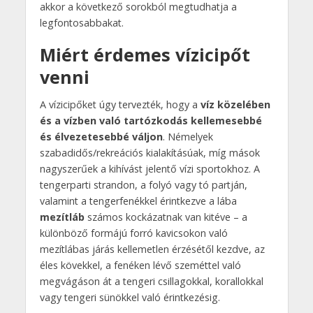
akkor a következő sorokból megtudhatja a
legfontosabbakat.
Miért érdemes vízicipőt
venni
A vízicipőket úgy tervezték, hogy a
víz közelében
és a vízben való tartózkodás kellemesebbé
és élvezetesebbé váljon
. Némelyek
szabadidős/rekreációs kialakításúak, míg mások
nagyszerűek a kihívást jelentő vízi sportokhoz. A
tengerparti strandon, a folyó vagy tó partján,
valamint a tengerfenékkel érintkezve a lába
mezítláb
számos kockázatnak van kitéve – a
különböző formájú forró kavicsokon való
mezítlábas járás kellemetlen érzésétől kezdve, az
éles kövekkel, a fenéken lévő szeméttel való
megvágáson át a tengeri csillagokkal, korallokkal
vagy tengeri sünökkel való érintkezésig.