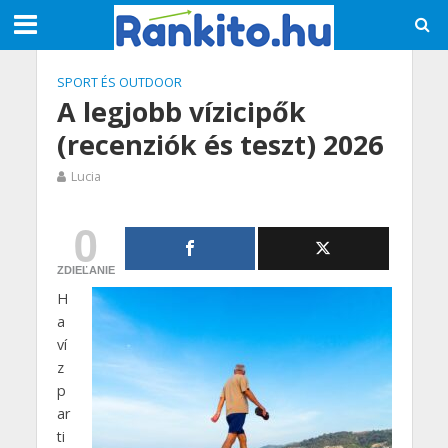
SPORT ÉS OUTDOOR
A legjobb vízicipők
(recenziók és teszt) 2026
Lucia
0
ZDIEĽANIE
H
a
ví
z
p
ar
ti