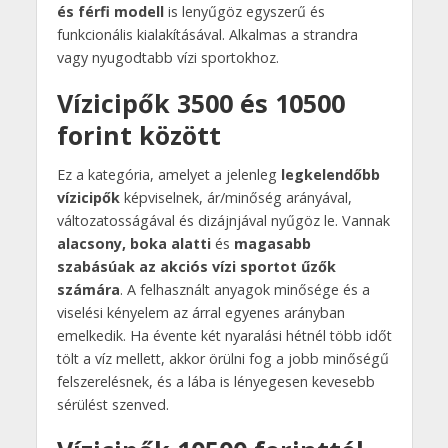
és férfi modell
is lenyűgöz egyszerű és
funkcionális kialakításával. Alkalmas a strandra
vagy nyugodtabb vízi sportokhoz.
Vízicipők 3500 és 10500
forint között
Ez a kategória, amelyet a jelenleg
legkelendőbb
vízicipők
képviselnek, ár/minőség arányával,
változatosságával és dizájnjával nyűgöz le. Vannak
alacsony, boka alatti
és
magasabb
szabásúak az akciós vízi sportot űzők
számára
. A felhasznált anyagok minősége és a
viselési kényelem az árral egyenes arányban
emelkedik. Ha évente két nyaralási hétnél több időt
tölt a víz mellett, akkor örülni fog a jobb minőségű
felszerelésnek, és a lába is lényegesen kevesebb
sérülést szenved.