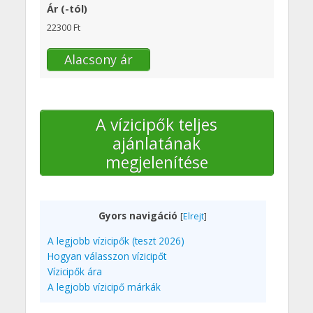
Ár (-tól)
22300 Ft
Alacsony ár
A vízicipők teljes
ajánlatának
megjelenítése
Gyors navigáció
[
Elrejt
]
A legjobb vízicipők (teszt 2026)
Hogyan válasszon vízicipőt
Vízicipők ára
A legjobb vízicipő márkák