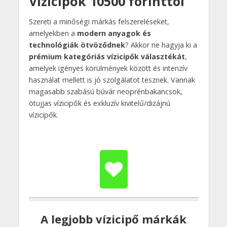
Vízicipők 10500 forinttól
Szereti a minőségi márkás felszereléseket,
amelyekben a
modern anyagok és
technológiák ötvöződnek
? Akkor ne hagyja ki a
prémium kategóriás vízicipők választékát
,
amelyek igényes körülmények között és intenzív
használat mellett is jó szolgálatot tesznek. Vannak
magasabb szabású búvár neoprénbakancsok,
ötujjas vízicipők és exkluzív kivitelű/dizájnú
vízicipők.
A legjobb vízicipő márkák