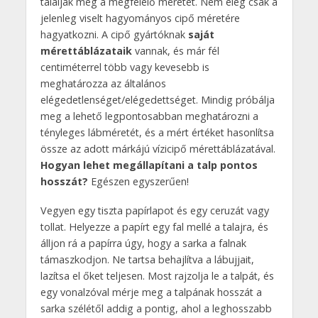
találják meg a megfelelő méretet. Nem elég csak a
jelenleg viselt hagyományos cipő méretére
hagyatkozni. A cipő gyártóknak
saját
mérettáblázataik
vannak, és már fél
centiméterrel több vagy kevesebb is
meghatározza az általános
elégedetlenséget/elégedettséget. Mindig próbálja
meg a lehető legpontosabban meghatározni a
tényleges lábméretét, és a mért értéket hasonlítsa
össze az adott márkájú vízicipő mérettáblázatával.
Hogyan lehet megállapítani a talp pontos
hosszát?
Egészen egyszerűen!
Vegyen egy tiszta papírlapot és egy ceruzát vagy
tollat. Helyezze a papírt egy fal mellé a talajra, és
álljon rá a papírra úgy, hogy a sarka a falnak
támaszkodjon. Ne tartsa behajlítva a lábujjait,
lazítsa el őket teljesen. Most rajzolja le a talpát, és
egy vonalzóval mérje meg a talpának hosszát a
sarka szélétől addig a pontig, ahol a leghosszabb