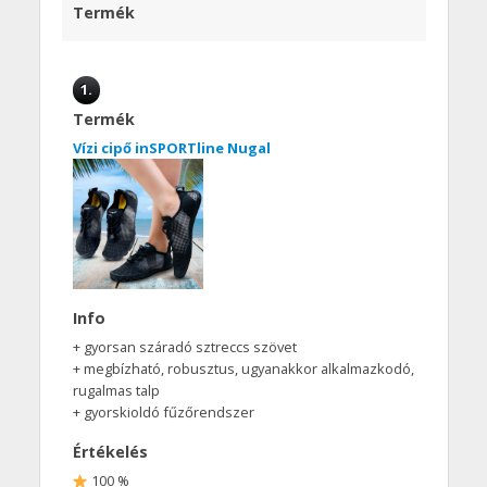
Termék
1.
Termék
Vízi cipő inSPORTline Nugal
Info
+ gyorsan száradó sztreccs szövet
+ megbízható, robusztus, ugyanakkor alkalmazkodó,
rugalmas talp
+ gyorskioldó fűzőrendszer
Értékelés
100 %