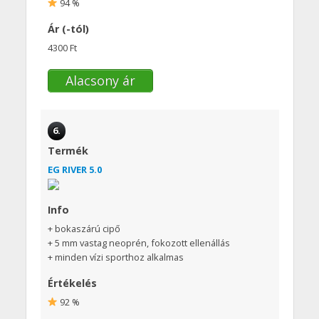
94 %
Ár (-tól)
4300 Ft
Alacsony ár
6.
Termék
EG RIVER 5.0
Info
+ bokaszárú cipő
+ 5 mm vastag neoprén, fokozott ellenállás
+ minden vízi sporthoz alkalmas
Értékelés
92 %