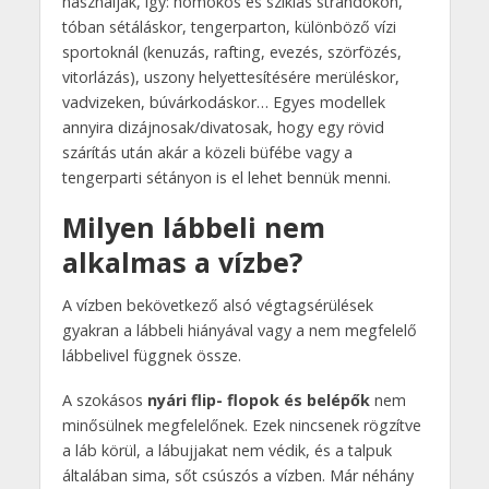
használják, így: homokos és sziklás strandokon,
tóban sétáláskor, tengerparton, különböző vízi
sportoknál (kenuzás, rafting, evezés, szörfözés,
vitorlázás), uszony helyettesítésére merüléskor,
vadvizeken, búvárkodáskor… Egyes modellek
annyira dizájnosak/divatosak, hogy egy rövid
szárítás után akár a közeli büfébe vagy a
tengerparti sétányon is el lehet bennük menni.
Milyen lábbeli nem
alkalmas a vízbe?
A vízben bekövetkező alsó végtagsérülések
gyakran a lábbeli hiányával vagy a nem megfelelő
lábbelivel függnek össze.
A szokásos
nyári flip- flopok és belépők
nem
minősülnek megfelelőnek. Ezek nincsenek rögzítve
a láb körül, a lábujjakat nem védik, és a talpuk
általában sima, sőt csúszós a vízben. Már néhány