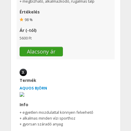
+ megbízható, alkalmazkodó, rugalmas talp
Értékelés
98 %
Ár (-tól)
5600 Ft
Alacsony ár
3.
Termék
AQUOS BJÖRN
Info
+ egyetlen mozdulattal könnyen felvehető
+ alkalmas minden vízi sporthoz
+ gyorsan száradó anyag