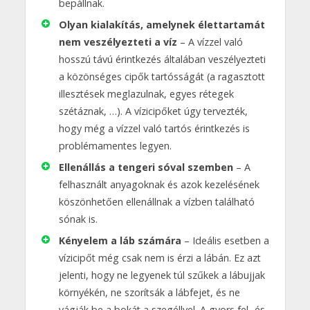
bepállnak.
Olyan kialakítás, amelynek élettartamát
nem veszélyezteti a víz
– A vízzel való
hosszú távú érintkezés általában veszélyezteti
a közönséges cipők tartósságát (a ragasztott
illesztések meglazulnak, egyes rétegek
szétáznak, …). A vízicipőket úgy tervezték,
hogy még a vízzel való tartós érintkezés is
problémamentes legyen.
Ellenállás a tengeri sóval szemben
– A
felhasznált anyagoknak és azok kezelésének
köszönhetően ellenállnak a vízben található
sónak is.
Kényelem a láb számára
– Ideális esetben a
vízicipőt még csak nem is érzi a lábán. Ez azt
jelenti, hogy ne legyenek túl szűkek a lábujjak
környékén, ne szorítsák a lábfejet, és ne
vágják be a bokát a szegéllyel. A gyors fel- és