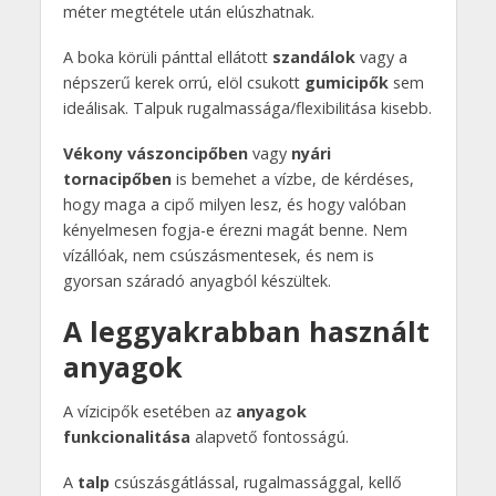
méter megtétele után elúszhatnak.
A boka körüli pánttal ellátott
szandálok
vagy a
népszerű kerek orrú, elöl csukott
gumicipők
sem
ideálisak. Talpuk rugalmassága/flexibilitása kisebb.
Vékony vászoncipőben
vagy
nyári
tornacipőben
is bemehet a vízbe, de kérdéses,
hogy maga a cipő milyen lesz, és hogy valóban
kényelmesen fogja-e érezni magát benne. Nem
vízállóak, nem csúszásmentesek, és nem is
gyorsan száradó anyagból készültek.
A leggyakrabban használt
anyagok
A vízicipők esetében az
anyagok
funkcionalitása
alapvető fontosságú.
A
talp
csúszásgátlással, rugalmassággal, kellő