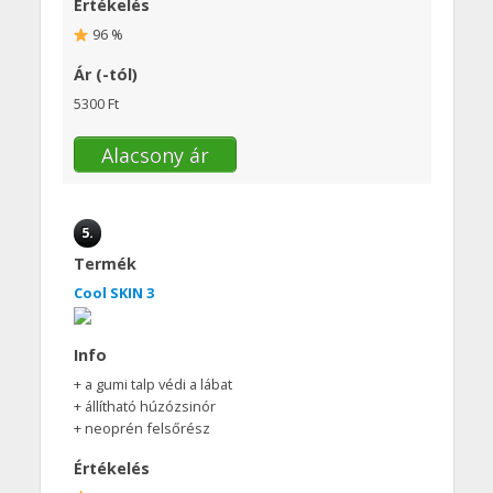
Értékelés
96 %
Ár (-tól)
5300 Ft
Alacsony ár
5.
Termék
Cool SKIN 3
Info
+ a gumi talp védi a lábat
+ állítható húzózsinór
+ neoprén felsőrész
Értékelés