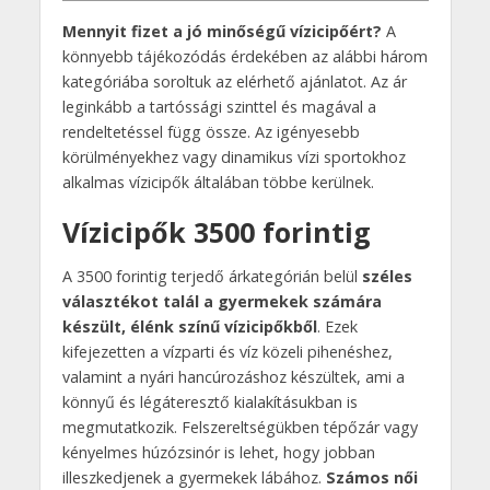
Mennyit fizet a jó minőségű vízicipőért?
A
könnyebb tájékozódás érdekében az alábbi három
kategóriába soroltuk az elérhető ajánlatot. Az ár
leginkább a tartóssági szinttel és magával a
rendeltetéssel függ össze. Az igényesebb
körülményekhez vagy dinamikus vízi sportokhoz
alkalmas vízicipők általában többe kerülnek.
Vízicipők 3500 forintig
A 3500 forintig terjedő árkategórián belül
széles
választékot talál a gyermekek számára
készült, élénk színű vízicipőkből
. Ezek
kifejezetten a vízparti és víz közeli pihenéshez,
valamint a nyári hancúrozáshoz készültek, ami a
könnyű és légáteresztő kialakításukban is
megmutatkozik. Felszereltségükben tépőzár vagy
kényelmes húzózsinór is lehet, hogy jobban
illeszkedjenek a gyermekek lábához.
Számos női