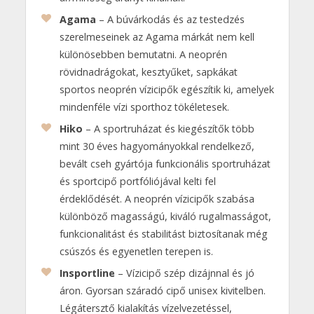
Agama
– A búvárkodás és az testedzés
szerelmeseinek az Agama márkát nem kell
különösebben bemutatni. A neoprén
rövidnadrágokat, kesztyűket, sapkákat
sportos neoprén vízicipők egészítik ki, amelyek
mindenféle vízi sporthoz tökéletesek.
Hiko
– A sportruházat és kiegészítők több
mint 30 éves hagyományokkal rendelkező,
bevált cseh gyártója funkcionális sportruházat
és sportcipő portfóliójával kelti fel
érdeklődését. A neoprén vízicipők szabása
különböző magasságú, kiváló rugalmasságot,
funkcionalitást és stabilitást biztosítanak még
csúszós és egyenetlen terepen is.
Insportline
– Vízicipő szép dizájnnal és jó
áron. Gyorsan száradó cipő unisex kivitelben.
Légátersztő kialakítás vízelvezetéssel,