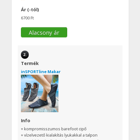
Ár (-tól)
6700 Ft
Alacsony ár
2.
Termék
inSPORTline Makar
Info
+ kompromisszumos barefoot cipő
+ vízelvezető kialakítás lyukakkal a talpon