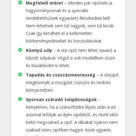
Megfelelő méret
– Minden pár cipőnek (a
hagyományosnak és a speciális
rendeltetésűnek egyaránt) illeszkednie kell.
Nem lehetnek sem túl nagyok, sem túl kicsik.
Csak így kerülheti el a kellemetlen
bőrkeményedéseket és horzsolásokat.
Könnyű súly
– A vízi cipő nem lehet zavaró a
túlzott súlyával. Végül is sok modellben úszni
és búvárkodni is lehet.
Tapadás és csúszásmentesség
– A vízicipő
megkönnyíti a mozgást csúszós és nedves
környezetben.
Gyorsan száradó tulajdonságok
–
Kényelmes, ha a szárazföldre lépés után a víz
azonnal lefolyik az ilyen cipőkből, és rövid időn
belül megszárad a cipő. A lábakat nyáron nem
szabad vizes cipőben hagyni. Azok ugyanis