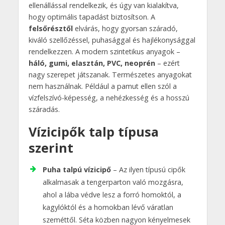
ellenállással rendelkezik, és úgy van kialakítva,
hogy optimális tapadást biztosítson. A
felsőrésztől
elvárás, hogy gyorsan száradó,
kiváló szellőzéssel, puhasággal és hajlékonysággal
rendelkezzen. A modern szintetikus anyagok –
háló, gumi, elasztán, PVC, neoprén
– ezért
nagy szerepet játszanak. Természetes anyagokat
nem használnak. Például a pamut ellen szól a
vízfelszívó-képesség, a nehézkesség és a hosszú
száradás.
Vízicipők talp típusa
szerint
Puha talpú vízicipő
– Az ilyen típusú cipők
alkalmasak a tengerparton való mozgásra,
ahol a lába védve lesz a forró homoktól, a
kagylóktól és a homokban lévő váratlan
szeméttől. Séta közben nagyon kényelmesek