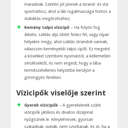
maradnak. Szintén jól jönnek a strand- és vízi
sportokhoz, ahol a láb rugalmassága fontos a
stabilitás megőrzéséhez.
Kemény talpú vízicipő
– Ha folyón fog
átkelni, sziklás aljú öblöt fedez fel, vagy olyan
helyekre megy, ahol sziklás strandok vannak,
válasszon keményebb talpú cipőt. Ez megvéd
a kövekkel szembeni nyomástól, a kellemetlen
sérülésektől, és nem engedi, hogy a lába
természetellenes helyzetbe kerüljön a
göröngyös fenéken.
Vízicipők viselője szerint
Gyerek vízicipők
– A gyerekeknek szánt
vízicipők játékos és divatos dizájnnal
nyűgöznek le. Kényelmesek, gyorsan
száradnak, puhák, nem szorítanak, és jó, ha a