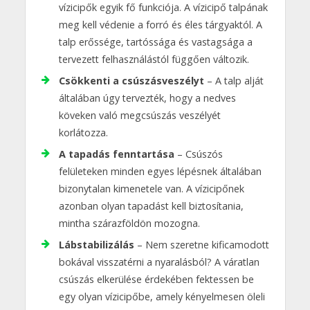
vízicipők egyik fő funkciója. A vízicipő talpának
meg kell védenie a forró és éles tárgyaktól. A
talp erőssége, tartóssága és vastagsága a
tervezett felhasználástól függően változik.
Csökkenti a csúszásveszélyt
– A talp alját
általában úgy tervezték, hogy a nedves
köveken való megcsúszás veszélyét
korlátozza.
A tapadás fenntartása
– Csúszós
felületeken minden egyes lépésnek általában
bizonytalan kimenetele van. A vízicipőnek
azonban olyan tapadást kell biztosítania,
mintha szárazföldön mozogna.
Lábstabilizálás
– Nem szeretne kificamodott
bokával visszatérni a nyaralásból? A váratlan
csúszás elkerülése érdekében fektessen be
egy olyan vízicipőbe, amely kényelmesen öleli