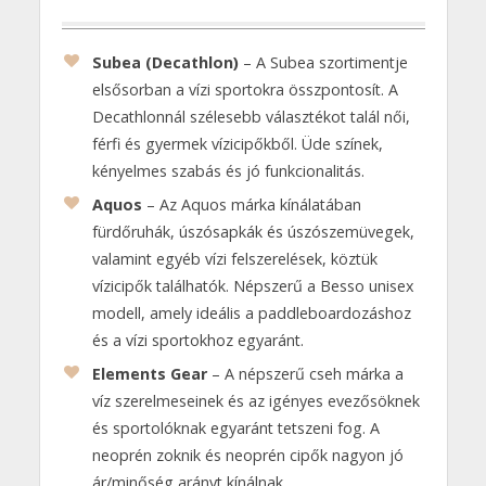
Subea (Decathlon)
– A Subea szortimentje
elsősorban a vízi sportokra összpontosít. A
Decathlonnál szélesebb választékot talál női,
férfi és gyermek vízicipőkből. Üde színek,
kényelmes szabás és jó funkcionalitás.
Aquos
– Az Aquos márka kínálatában
fürdőruhák, úszósapkák és úszószemüvegek,
valamint egyéb vízi felszerelések, köztük
vízicipők találhatók. Népszerű a Besso unisex
modell, amely ideális a paddleboardozáshoz
és a vízi sportokhoz egyaránt.
Elements Gear
– A népszerű cseh márka a
víz szerelmeseinek és az igényes evezősöknek
és sportolóknak egyaránt tetszeni fog. A
neoprén zoknik és neoprén cipők nagyon jó
ár/minőség arányt kínálnak.