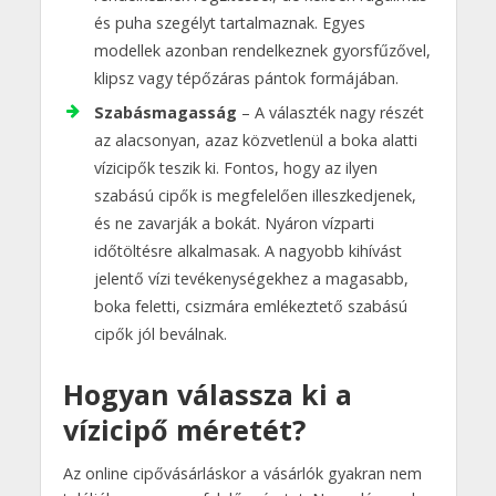
és puha szegélyt tartalmaznak. Egyes
modellek azonban rendelkeznek gyorsfűzővel,
klipsz vagy tépőzáras pántok formájában.
Szabásmagasság
– A választék nagy részét
az alacsonyan, azaz közvetlenül a boka alatti
vízicipők teszik ki. Fontos, hogy az ilyen
szabású cipők is megfelelően illeszkedjenek,
és ne zavarják a bokát. Nyáron vízparti
időtöltésre alkalmasak. A nagyobb kihívást
jelentő vízi tevékenységekhez a magasabb,
boka feletti, csizmára emlékeztető szabású
cipők jól beválnak.
Hogyan válassza ki a
vízicipő méretét?
Az online cipővásárláskor a vásárlók gyakran nem