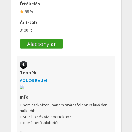
Értékelés
98 %
Ár (-tól)
3100 Ft
Alacsony ár
4.
Termék
AQUOS BAUM
Info
+ nem csak vízen, hanem szárazföldön is kiválóan
működik
+ SUP-hoz és vízi sportokhoz
+ cserélhető talpbetét