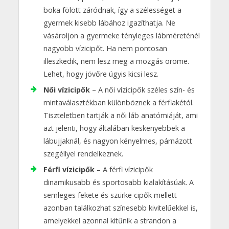
boka fölött záródnak, így a szélességet a
gyermek kisebb lábához igazíthatja. Ne
vásároljon a gyermeke tényleges lábméreténél
nagyobb vízicipőt. Ha nem pontosan
illeszkedik, nem lesz meg a mozgás öröme.
Lehet, hogy jövőre úgyis kicsi lesz.
Női vízicipők
– A női vízicipők széles szín- és
mintaválasztékban különböznek a férfiakétól.
Tiszteletben tartják a női láb anatómiáját, ami
azt jelenti, hogy általában keskenyebbek a
lábujjaknál, és nagyon kényelmes, párnázott
szegéllyel rendelkeznek.
Férfi vízicipők
– A férfi vízicipők
dinamikusabb és sportosabb kialakításúak. A
semleges fekete és szürke cipők mellett
azonban találkozhat színesebb kivitelűekkel is,
amelyekkel azonnal kitűnik a strandon a