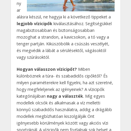
ny
ar
alásra készül, ne hagyja ki a következő tippeket a
legjobb vízicipők
kiválasztásához. Segítségükkel
magabiztosabban és biztonságosabban
mozoghat a strandon, a kavicsokon, a tó vagy a
tenger partján. Kiküszöbölik a csúszás veszélyét,
és megvédik a lábát a sérülésektől, vágásoktól
vagy szúrásoktól.
Hogyan válasszon vízicipőt?
Miben
különböznek a túra- és szabadidős cipőktől? És
milyen paraméterekre kell figyelni, ha azt szeretné,
hogy megfeleljenek az igényeinek? A vízicipők
kategóriájában
nagy a választék
. Míg egyes
modellek olcsók és alkalmasak a víz melletti
könnyű szabadidős használatra, addig a drágább
modellek megbízhatóan kiszolgálják Önt
igényesebb körülmények között vagy akciós vízi
sportoknál. A vízicipők nem foglalnak sok helyet a