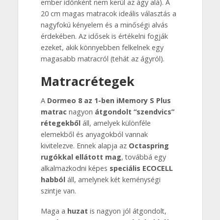
ember időnként nem kerül az ágy alá). A
20 cm magas matracok ideális választás a
nagyfokú kényelem és a minőségi alvás
érdekében. Az idősek is értékelni fogják
ezeket, akik könnyebben felkelnek egy
magasabb matracról (tehát az ágyról).
Matracrétegek
A
Dormeo 8 az 1-ben iMemory S Plus
matrac
nagyon
átgondolt “szendvics”
rétegekből
áll, amelyek különféle
elemekből és anyagokból vannak
kivitelezve. Ennek alapja az
Octaspring
rugókkal ellátott mag
, továbbá egy
alkalmazkodni képes
speciális ECOCELL
habból
áll, amelynek két keménységi
szintje van.
Maga a
huzat
is nagyon jól átgondolt,