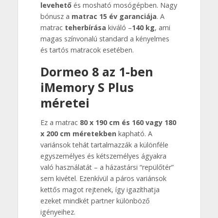
levehető
és mosható mosógépben. Nagy
bónusz a
matrac 15 év garanciája
. A
matrac
teherbírása
kiváló –
140 kg
, ami
magas színvonalú standard a kényelmes
és tartós matracok esetében.
Dormeo 8 az 1-ben
iMemory S Plus
méretei
Ez a matrac
80 x 190 cm és 160 vagy 180
x 200 cm méretekben
kapható. A
variánsok tehát tartalmazzák a különféle
egyszemélyes és kétszemélyes ágyakra
való használatát – a házastársi “repülőtér”
sem kivétel. Ezenkívül a páros variánsok
kettős magot rejtenek, így igazíthatja
ezeket mindkét partner különböző
igényeihez.