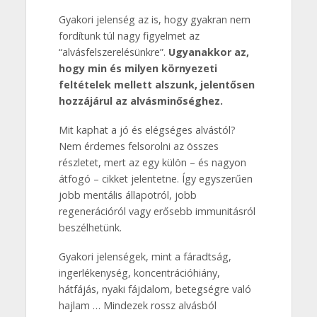
Gyakori jelenség az is, hogy gyakran nem
fordítunk túl nagy figyelmet az
“alvásfelszerelésünkre”.
Ugyanakkor az,
hogy min és milyen környezeti
feltételek mellett alszunk, jelentősen
hozzájárul az alvásminőséghez.
Mit kaphat a jó és elégséges alvástól?
Nem érdemes felsorolni az összes
részletet, mert az egy külön – és nagyon
átfogó – cikket jelentetne. Így egyszerűen
jobb mentális állapotról, jobb
regenerációról vagy erősebb immunitásról
beszélhetünk.
Gyakori jelenségek, mint a fáradtság,
ingerlékenység, koncentrációhiány,
hátfájás, nyaki fájdalom, betegségre való
hajlam … Mindezek rossz alvásból