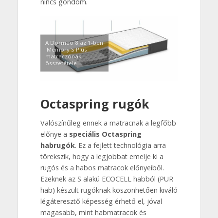
nincs gondom.
A Dormeo 8 az 1-ben
iMemory S Plus
matraczónák
összetétele
Octaspring rugók
Valószínűleg ennek a matracnak a legfőbb
előnye a
speciális Octaspring
habrugók
. Ez a fejlett technológia arra
törekszik, hogy a legjobbat emelje ki a
rugós és a habos matracok előnyeiből.
Ezeknek az S alakú ECOCELL habból (PUR
hab) készült rugóknak köszönhetően kiváló
légáteresztő képesség érhető el, jóval
magasabb, mint habmatracok és