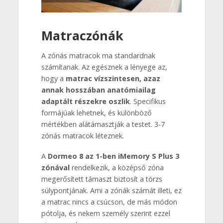
Matraczónák
A zónás matracok ma standardnak
számítanak. Az egésznek a lényege az,
hogy a
matrac vízszintesen, azaz
annak hosszában anatómiailag
adaptált részekre oszlik
. Specifikus
formájúak lehetnek, és különböző
mértékben alátámasztják a testet. 3-7
zónás matracok léteznek.
A
Dormeo 8 az 1-ben iMemory S Plus 3
zónával
rendelkezik, a középső zóna
megerősített támaszt biztosít a törzs
súlypontjának. Ami a zónák számát illeti, ez
a matrac nincs a csúcson, de más módon
pótolja, és nekem személy szerint ezzel