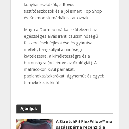
konyhai eszközök, a Rovus
tisztítóeszközök és a jól ismert Top Shop
és Kosmodisk márkák is tartoznak.
Maga a Dormeo márka elkötelezett az
egészséges alvás iránti csúcsminőségű
felszerelések fejlesztése és gyártása
mellett, hangsúllyal a minőségi
kivitelezésre, a kíméletességre és a
biztonságra (beleértve az ökológiát). A
matracokon kívül párnákat,
paplanokat/takarókat, ágyneműt és egyéb
termékeket is kínál.
Ajánljuk
A StretchFit FlexPillow™ ma
sszázspárna recenziója