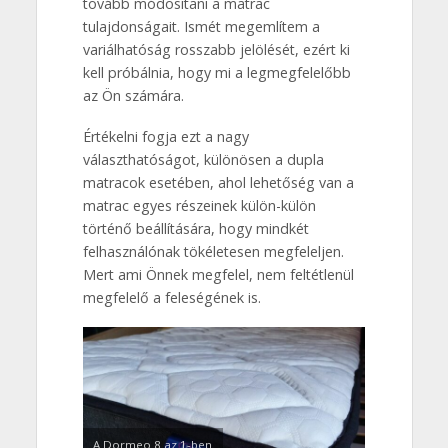
tovább módosítani a matrac
tulajdonságait. Ismét megemlítem a
variálhatóság rosszabb jelölését, ezért ki
kell próbálnia, hogy mi a legmegfelelőbb
az Ön számára.
Értékelni fogja ezt a nagy
választhatóságot, különösen a dupla
matracok esetében, ahol lehetőség van a
matrac egyes részeinek külön-külön
történő beállítására, hogy mindkét
felhasználónak tökéletesen megfeleljen.
Mert ami Önnek megfelel, nem feltétlenül
megfelelő a feleségének is.
A Dormeo 8 az 1-ben