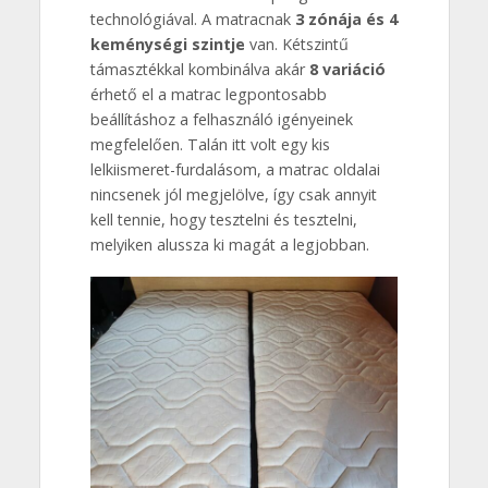
technológiával. A matracnak
3 zónája és 4
keménységi szintje
van. Kétszintű
támasztékkal kombinálva akár
8 variáció
érhető el a matrac legpontosabb
beállításhoz a felhasználó igényeinek
megfelelően. Talán itt volt egy kis
lelkiismeret-furdalásom, a matrac oldalai
nincsenek jól megjelölve, így csak annyit
kell tennie, hogy tesztelni és tesztelni,
melyiken alussza ki magát a legjobban.