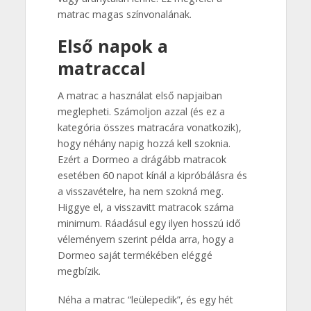
matrac magas színvonalának.
Első napok a
matraccal
A matrac a használat első napjaiban
meglepheti. Számoljon azzal (és ez a
kategória összes matracára vonatkozik),
hogy néhány napig hozzá kell szoknia.
Ezért a Dormeo a drágább matracok
esetében 60 napot kínál a kipróbálásra és
a visszavételre, ha nem szokná meg.
Higgye el, a visszavitt matracok száma
minimum. Ráadásul egy ilyen hosszú idő
véleményem szerint példa arra, hogy a
Dormeo saját termékében eléggé
megbízik.
Néha a matrac “leülepedik”, és egy hét