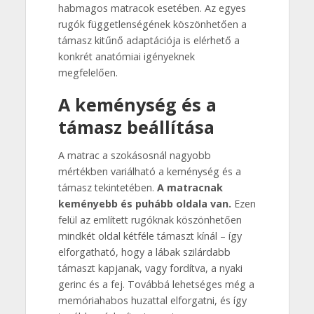
habmagos matracok esetében. Az egyes
rugók függetlenségének köszönhetően a
támasz kitűnő adaptációja is elérhető a
konkrét anatómiai igényeknek
megfelelően.
A keménység és a
támasz beállítása
A matrac a szokásosnál nagyobb
mértékben variálható a keménység és a
támasz tekintetében.
A matracnak
keményebb és puhább oldala van.
Ezen
felül az említett rugóknak köszönhetően
mindkét oldal kétféle támaszt kínál – így
elforgatható, hogy a lábak szilárdabb
támaszt kapjanak, vagy fordítva, a nyaki
gerinc és a fej. Továbbá lehetséges még a
memóriahabos huzattal elforgatni, és így