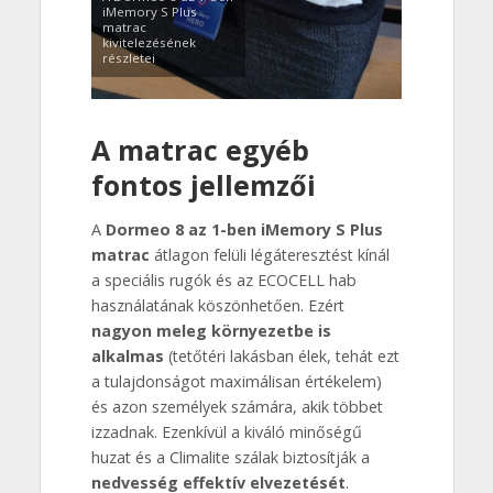
iMemory S Plus
matrac
kivitelezésének
részletei
A matrac egyéb
fontos jellemzői
A
Dormeo 8 az 1-ben iMemory S Plus
matrac
átlagon felüli légáteresztést kínál
a speciális rugók és az ECOCELL hab
használatának köszönhetően. Ezért
nagyon meleg környezetbe is
alkalmas
(tetőtéri lakásban élek, tehát ezt
a tulajdonságot maximálisan értékelem)
és azon személyek számára, akik többet
izzadnak. Ezenkívül a kiváló minőségű
huzat és a Climalite szálak biztosítják a
nedvesség effektív elvezetését
.