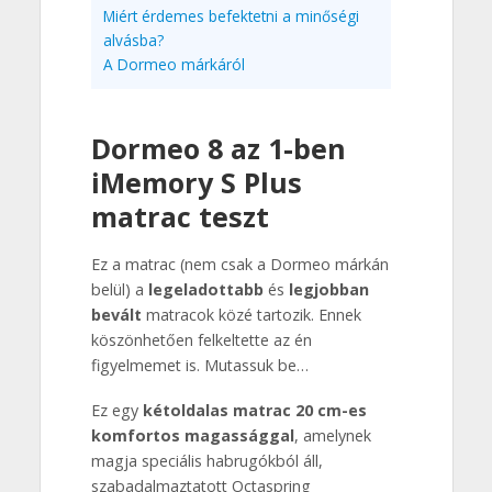
Miért érdemes befektetni a minőségi
alvásba?
A Dormeo márkáról
Dormeo 8 az 1-ben
iMemory S Plus
matrac teszt
Ez a matrac (nem csak a Dormeo márkán
belül) a
legeladottabb
és
legjobban
bevált
matracok közé tartozik. Ennek
köszönhetően felkeltette az én
figyelmemet is. Mutassuk be…
Ez egy
kétoldalas matrac 20 cm-es
komfortos magassággal
, amelynek
magja speciális habrugókból áll,
szabadalmaztatott Octaspring