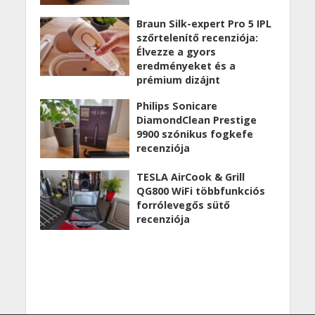
Braun Silk-expert Pro 5 IPL
szőrtelenítő recenziója:
Élvezze a gyors
eredményeket és a
prémium dizájnt
Philips Sonicare
DiamondClean Prestige
9900 szónikus fogkefe
recenziója
TESLA AirCook & Grill
QG800 WiFi többfunkciós
forrólevegős sütő
recenziója