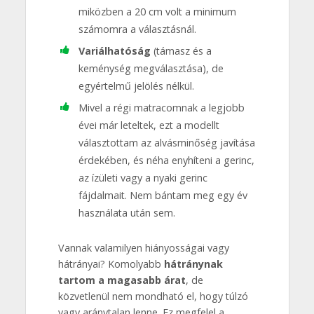
miközben a 20 cm volt a minimum
számomra a választásnál.
Variálhatóság
(támasz és a
keménység megválasztása), de
egyértelmű jelölés nélkül.
Mivel a régi matracomnak a legjobb
évei már leteltek, ezt a modellt
választottam az alvásminőség javítása
érdekében, és néha enyhíteni a gerinc,
az ízületi vagy a nyaki gerinc
fájdalmait. Nem bántam meg egy év
használata után sem.
Vannak valamilyen hiányosságai vagy
hátrányai? Komolyabb
hátránynak
tartom a magasabb árat
, de
közvetlenül nem mondható el, hogy túlzó
vagy aránytalan lenne. Ez megfelel a