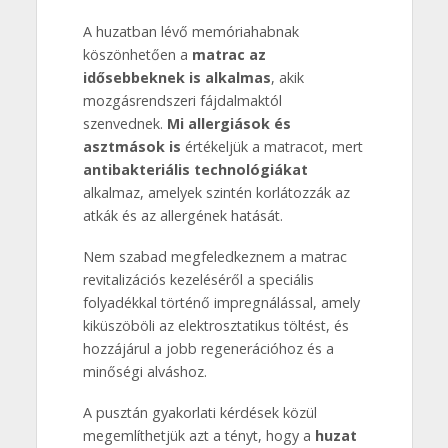
A huzatban lévő memóriahabnak
köszönhetően a
matrac az
idősebbeknek is alkalmas
, akik
mozgásrendszeri fájdalmaktól
szenvednek.
Mi allergiások és
asztmások is
értékeljük a matracot, mert
antibakteriális technológiákat
alkalmaz, amelyek szintén korlátozzák az
atkák és az allergének hatását.
Nem szabad megfeledkeznem a matrac
revitalizációs kezeléséről a speciális
folyadékkal történő impregnálással, amely
kiküszöböli az elektrosztatikus töltést, és
hozzájárul a jobb regenerációhoz és a
minőségi alváshoz.
A pusztán gyakorlati kérdések közül
megemlíthetjük azt a tényt, hogy a
huzat