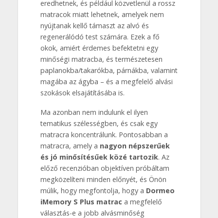
eredhetnek, és például közvetlenül a rossz
matracok miatt lehetnek, amelyek nem
nyújtanak kellő támaszt az alvó és
regenerálódó test számára. Ezek a fő
okok, amiért érdemes befektetni egy
minőségi matracba, és természetesen
paplanokba/takarókba, párnákba, valamint
magába az ágyba – és a megfelelő alvási
szokások elsajátításába is.
Ma azonban nem indulunk el ilyen
tematikus szélességben, és csak egy
matracra koncentrálunk. Pontosabban a
matracra, amely a
nagyon népszerűek
és jó minősítésűek közé tartozik
. Az
előző recenzióban objektíven próbáltam
megközelíteni minden előnyét, és Önön
múlik, hogy megfontolja, hogy a
Dormeo
iMemory S Plus matrac
a megfelelő
választás-e a jobb alvásminőség