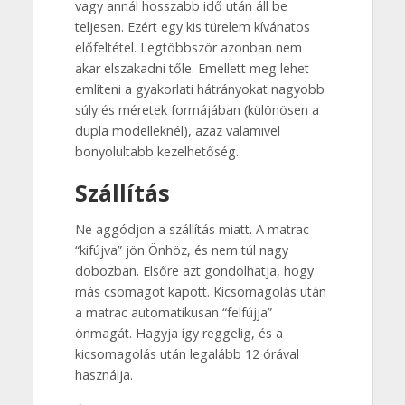
vagy annál hosszabb idő után áll be
teljesen. Ezért egy kis türelem kívánatos
előfeltétel. Legtöbbször azonban nem
akar elszakadni tőle. Emellett meg lehet
említeni a gyakorlati hátrányokat nagyobb
súly és méretek formájában (különösen a
dupla modelleknél), azaz valamivel
bonyolultabb kezelhetőség.
Szállítás
Ne aggódjon a szállítás miatt. A matrac
“kifújva” jön Önhöz, és nem túl nagy
dobozban. Elsőre azt gondolhatja, hogy
más csomagot kapott. Kicsomagolás után
a matrac automatikusan “felfújja”
önmagát. Hagyja így reggelig, és a
kicsomagolás után legalább 12 órával
használja.