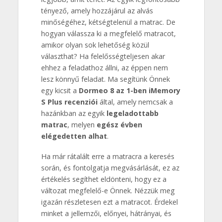
tényező, amely hozzájárul az alvás
minőségéhez, kétségtelenül a matrac. De
hogyan válassza ki a megfelelő matracot,
amikor olyan sok lehetőség közül
választhat? Ha felelősségteljesen akar
ehhez a feladathoz állni, az éppen nem
lesz könnyű feladat. Ma segítünk Önnek
egy kicsit a
Dormeo 8 az 1-ben iMemory
S Plus recenziói
által, amely nemcsak a
hazánkban az egyik
legeladottabb
matrac
, melyen
egész évben
elégedetten alhat
.
Ha már rátalált erre a matracra a keresés
során, és fontolgatja megvásárlását, ez az
értékelés segíthet eldönteni, hogy ez a
változat megfelelő-e Önnek. Nézzük meg
igazán részletesen ezt a matracot. Érdekel
minket a jellemzői, előnyei, hátrányai, és