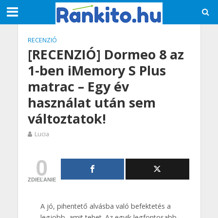
RECENZIÓ
[RECENZIÓ] Dormeo 8 az
1-ben iMemory S Plus
matrac – Egy év
használat után sem
változtatok!
Lucia
0
ZDIEĽANIE
A jó, pihentető alvásba való befektetés a
legjobb, amit tehet. Az egyik legfontosabb