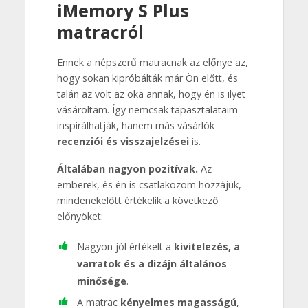
iMemory S Plus
matracról
Ennek a népszerű matracnak az előnye az,
hogy sokan kipróbálták már Ön előtt, és
talán az volt az oka annak, hogy én is ilyet
vásároltam. Így nemcsak tapasztalataim
inspirálhatják, hanem más vásárlók
recenziói és visszajelzései
is.
Általában nagyon pozitívak.
Az
emberek, és én is csatlakozom hozzájuk,
mindenekelőtt értékelik a következő
előnyöket:
Nagyon jól értékelt a
kivitelezés, a
varratok és a dizájn általános
minősége
.
A matrac
kényelmes magasságú
,