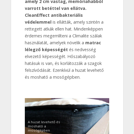
amely 2 cm vastag, memóriahabból
varrott betéttel van ellátva.
CleanEffect antibakteriális
védelemmel
is ellátták, amely szintén a
rettegett atkák ellen hat. Mindenképpen
érdemes megemlíteni a Climalite szálak
használatát, amelyek növelik a
matrac
lélegző képességét
és nedvesség
elvezető képességét. Hőszabályozó
hatásuk is van, és korlátozzák a szagok
felszívódását. Ezenkívül a huzat levehető
és mosható a mosógépben.
A huzat levehető és
mosható a
mosógépben