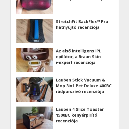
StretchFit BackFlex™ Pro
hátnyújtó recenziója
Az első intelligens IPL
epilátor, a Braun Skin
i•expert recenziója
Lauben Stick Vacuum &
Mop 3in1 Pet Deluxe 400BC
rúdporszívó recenziója
Lauben 4 Slice Toaster
1500BC kenyérpirító
recenziója