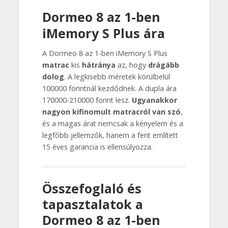
Dormeo 8 az 1-ben
iMemory S Plus ára
A Dormeo 8 az 1-ben iMemory S Plus
matrac
kis
hátránya
az, hogy
drágább
dolog
. A legkisebb méretek körülbelül
100000 forintnál kezdődnek. A dupla ára
170000-210000 forint lesz.
Ugyanakkor
nagyon kifinomult matracról van szó
,
és a magas árat nemcsak a kényelem és a
legfőbb jellemzők, hanem a fent említett
15 éves garancia is ellensúlyozza.
Összefoglaló és
tapasztalatok a
Dormeo 8 az 1-ben