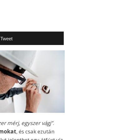
Tweet
er mérj, egyszer vágj”
.
umokat
, és csak ezután
t jelenthet egy átfúrt víz-