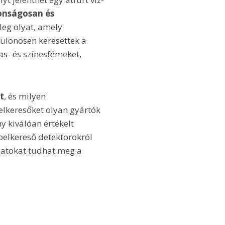
onságosan és
leg olyat, amely
ülönösen keresettek a
as- és színesfémeket,
t
, és milyen
elkeresőket olyan gyártók
y kiválóan értékelt
belkereső detektorokról
alatokat tudhat meg a