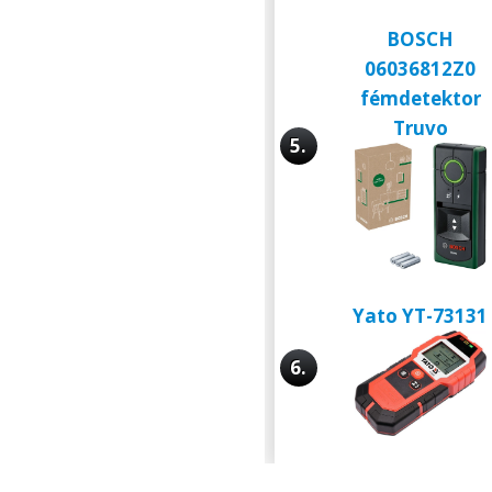
BOSCH
06036812Z0
fémdetektor
Truvo
5.
Yato YT-73131
6.