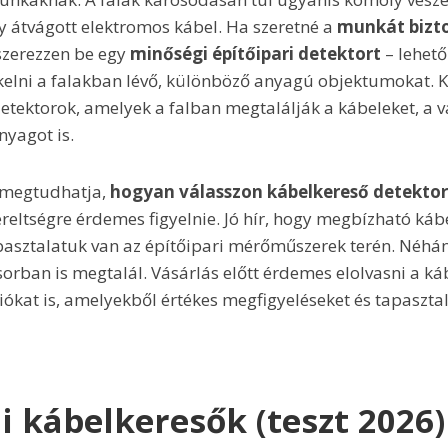
gy átvágott elektromos kábel. Ha szeretné a
munkát bizt
szerezzen be egy
minőségi építőipari detektort
– lehető
elni a falakban lévő, különböző anyagú objektumokat. K
etektorok, amelyek a falban megtalálják a kábeleket, a v
nyagot is.
l megtudhatja,
hogyan válasszon kábelkereső detektor
reltségre érdemes figyelnie. Jó hír, hogy megbízható káb
pasztalatuk van az építőipari mérőműszerek terén. Néhán
sorban is megtalál. Vásárlás előtt érdemes elolvasni a ká
ziókat is, amelyekből értékes megfigyeléseket és tapaszt
li kábelkeresők (teszt 2026)