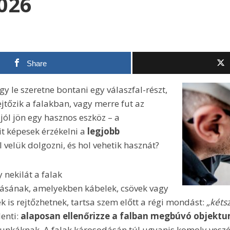
2026
Share
gy le szeretne bontani egy válaszfal-részt,
jtőzik a falakban, vagy merre fut az
jól jön egy hasznos eszköz – a
it képesek érzékelni a
legjobb
l velük dolgozni, és hol vehetik hasznát?
 nekilát a falak
tásának, amelyekben kábelek, csövek vagy
k is rejtőzhetnek, tartsa szem előtt a régi mondást:
„kétsz
lenti:
alaposan ellenőrizze a falban megbúvó objekt
munkáknak. A falak károsodásán túl ugyanis komoly veszély