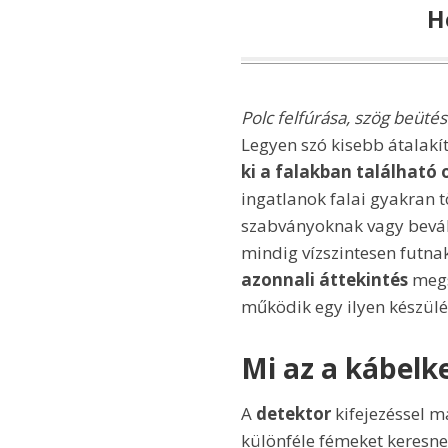
H
Polc felfúrása, szög beütés
Legyen szó kisebb átalakí
ki a falakban található
ingatlanok falai gyakran t
szabványoknak vagy bevál
mindig vízszintesen futn
azonnali áttekintés
megs
működik egy ilyen készülék
Mi az a kábelk
A
detektor
kifejezéssel m
különféle fémeket keresne