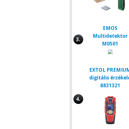
EMOS
Multidetektor
3.
M0501
EXTOL PREMIU
digitális érzékel
8831321
4.