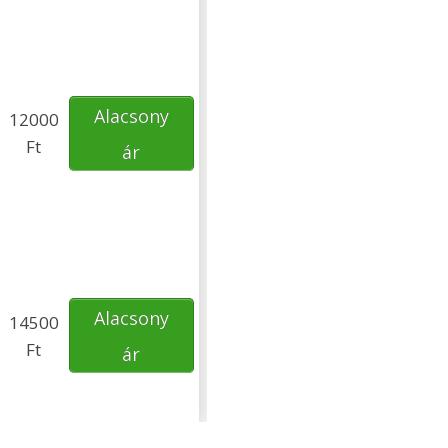
Alacsony
12000
Ft
ár
Alacsony
14500
Ft
ár