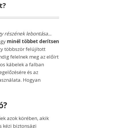
t?
 egy részének lebontása…
ogy
minél többet derítsen
y többször felújított
ndig felelnek meg az előírt
os kábelek a falban
egelőzésére és az
asználata. Hogyan
ó?
ek azok körében, akik
 kézi biztonsági