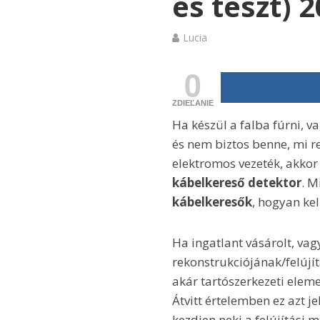
és teszt) 
Lucia
0
ZDIEĽANIE
Ha készül a falba fúrni, va
és nem biztos benne, mi re
elektromos vezeték, akkor 
kábelkereső detektor
. M
kábelkeresők
, hogyan kel
Ha ingatlant vásárolt, vagy
rekonstrukciójának/felújí
akár tartószerkezeti eleme
Átvitt értelemben ez azt je
kezdjen neki a felújítási 