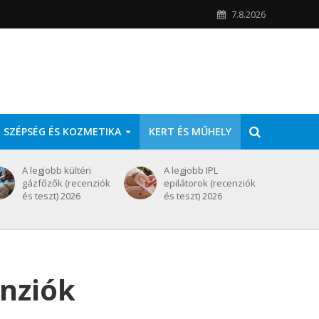
7.8.2026
SZÉPSÉG ÉS KOZMETIKA
KERT ÉS MŰHELY
A legjobb kültéri
A legjobb IPL
gázfőzők (recenziók
epilátorok (recenziók
és teszt) 2026
és teszt) 2026
enziók