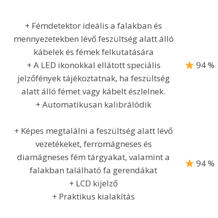
+ Fémdetektor ideális a falakban és
mennyezetekben lévő feszültség alatt álló
kábelek és fémek felkutatására
+ A LED ikonokkal ellátott speciális
94 %
jelzőfények tájékoztatnak, ha feszültség
alatt álló fémet vagy kábelt észlelnek.
+ Automatikusan kalibrálódik
+ Képes megtalálni a feszültség alatt lévő
vezetékeket, ferromágneses és
diamágneses fém tárgyakat, valamint a
94 %
falakban található fa gerendákat
+ LCD kijelző
+ Praktikus kialakítás