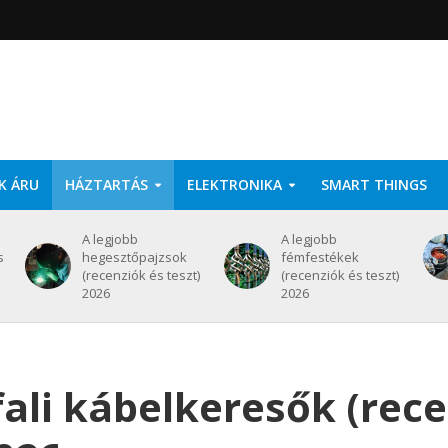
K ÁRU
HÁZTARTÁS
ELEKTRONIKA
SMART THINGS
A legjobb
A legjobb
s
hegesztőpajzsok
fémfestékek
(recenziók és teszt)
(recenziók és teszt)
2026
2026
fali kábelkeresők (rec