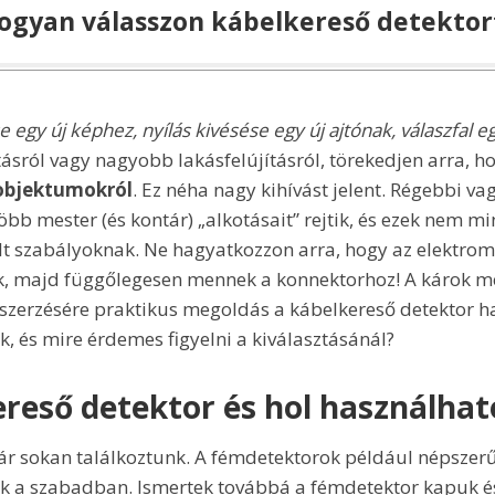
ogyan válasszon kábelkereső detektor
e egy új képhez, nyílás kivésése egy új ajtónak, válaszfal
tásról vagy nagyobb lakásfelújításról, törekedjen arra, h
 objektumokról
. Ez néha nagy kihívást jelent. Régebbi vag
öbb mester (és kontár) „alkotásait” rejtik, és ezek nem mi
t szabályoknak. Ne hagyatkozzon arra, hogy az elektrom
ak, majd függőlegesen mennek a konnektorhoz! A károk m
zerzésére praktikus megoldás a kábelkereső detektor h
, és mire érdemes figyelni a kiválasztásánál?
ereső detektor és hol használhat
ár sokan találkoztunk. A fémdetektorok például népszerű
k a szabadban. Ismertek továbbá a fémdetektor kapuk és