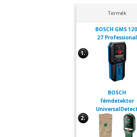
Termék
BOSCH GMS 120
27 Professional
1.
BOSCH
fémdetektor
UniversalDetec
2.