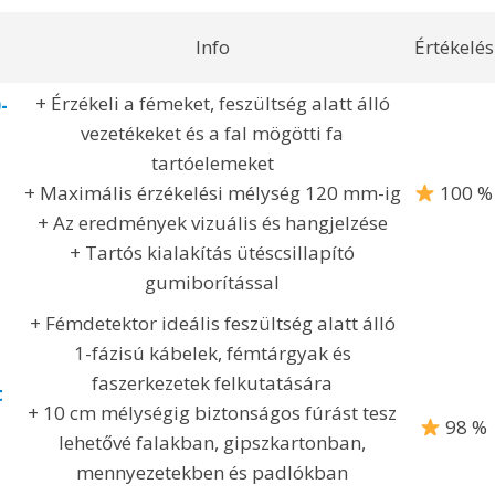
Info
Értékelés
+ Érzékeli a fémeket, feszültség alatt álló
-
vezetékeket és a fal mögötti fa
tartóelemeket
+ Maximális érzékelési mélység 120 mm-ig
100 %
+ Az eredmények vizuális és hangjelzése
+ Tartós kialakítás ütéscsillapító
gumiborítással
+ Fémdetektor ideális feszültség alatt álló
1-fázisú kábelek, fémtárgyak és
faszerkezetek felkutatására
t
+ 10 cm mélységig biztonságos fúrást tesz
98 %
lehetővé falakban, gipszkartonban,
mennyezetekben és padlókban