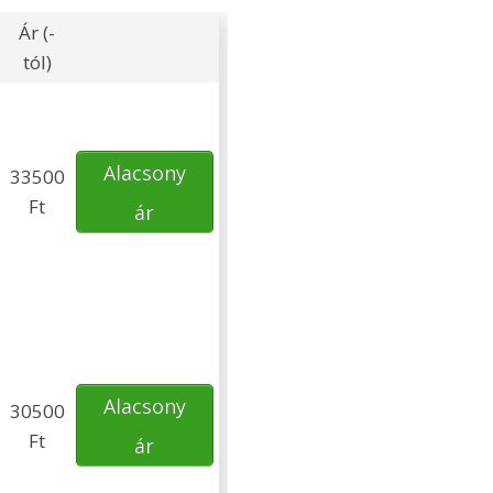
Ár (-
tól)
Alacsony
33500
Ft
ár
Alacsony
30500
Ft
ár