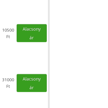
Alacsony
10500
Ft
ár
Alacsony
31000
Ft
ár