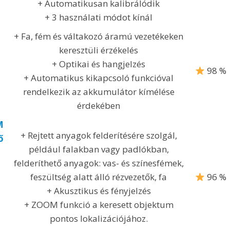
+ Automatikusan kalibrálódik
+ 3 használati módot kínál
+ Fa, fém és váltakozó áramú vezetékeken
keresztüli érzékelés
+ Optikai és hangjelzés
98 %
+ Automatikus kikapcsoló funkcióval
rendelkezik az akkumulátor kímélése
érdekében
M
+ Rejtett anyagok felderítésére szolgál,
ő
például falakban vagy padlókban,
felderíthető anyagok: vas- és színesfémek,
feszültség alatt álló rézvezetők, fa
96 %
+ Akusztikus és fényjelzés
+ ZOOM funkció a keresett objektum
pontos lokalizációjához.