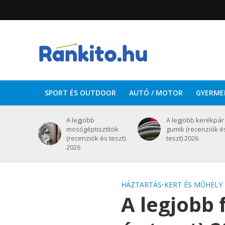
SPORT ÉS OUTDOOR
AUTÓ / MOTOR
GYERME
A legjobb
A legjobb kerékpár
mosógéptisztítók
gumik (recenziók é
(recenziók és teszt)
teszt) 2026
2026
HÁZTARTÁS
•
KERT ÉS MŰHELY
A legjobb 