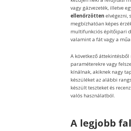
vagy gázvezeték, illetve e
ellenőrzötten
elvégezni, 
megbízhatóan képes érzék
multifunkciós építőipari d
valamint a fát vagy a műa
A következő áttekintésbő
paraméterekre vagy felsze
kínálnak, akiknek nagy ta
készüléket az alábbi rang
készült teszteket és recen
valós használatból.
A legjobb fa