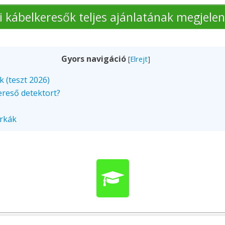
li kábelkeresők teljes ajánlatának megjelen
Gyors navigáció
[
Elrejt
]
k (teszt 2026)
reső detektort?
rkák