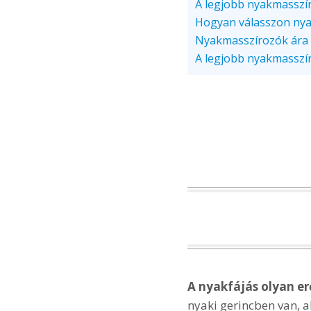
A legjobb nyakmasszír
Hogyan válasszon ny
Nyakmasszírozók ára
A legjobb nyakmasszí
A nyakfájás olyan e
nyaki gerincben van, a