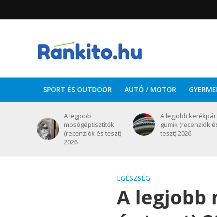
SPORT ÉS OUTDOOR
AUTÓ / MOTOR
GYERME
A legjobb
A legjobb kerékpár
mosógéptisztítók
gumik (recenziók é
(recenziók és teszt)
teszt) 2026
2026
EGÉSZSÉG
A legjobb