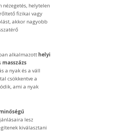
 nézegetés, helytelen
ltető fizikai vagy
olást, akkor nagyobb
sszatérő
ában alkalmazott
helyi
s
masszázs
 a nyak és a váll
tal csökkentve a
lódik, ami a nyak
 minőségű
jánlásaira lesz
gítenek kiválasztani