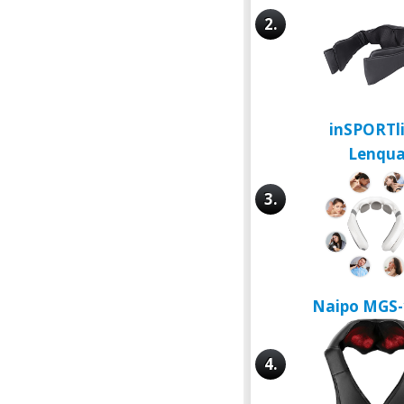
2.
inSPORTl
Lenqu
3.
Naipo MGS
4.