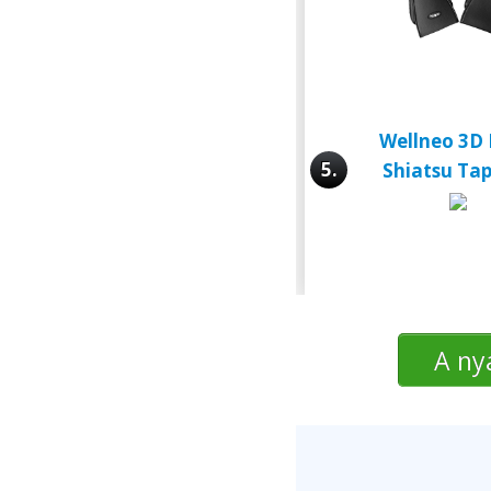
Wellneo 3D
5.
Shiatsu Ta
A ny