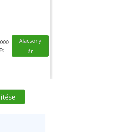
Alacsony
000
Ft
ár
ítése