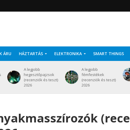
K ÁRU
HÁZTARTÁS
ELEKTRONIKA
SMART THINGS
A legjobb
A legjobb
s
hegesztőpajzsok
fémfestékek
(recenziók és teszt)
(recenziók és teszt)
2026
2026
 nyakmasszírozók (rec