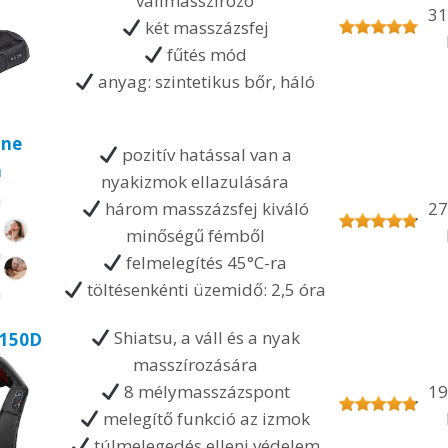
vállmasszírozó
31
két masszázsfej
fűtés mód
anyag: szintetikus bőr, háló
ine
pozitív hatással van a
a
nyakizmok ellazulására
három masszázsfej kiváló
27
minőségű fémből
felmelegítés 45°C-ra
töltésenkénti üzemidő: 2,5 óra
Shiatsu, a váll és a nyak
-150D
masszírozására
8 mélymasszázspont
19
melegítő funkció az izmok
túlmelegedés elleni védelem