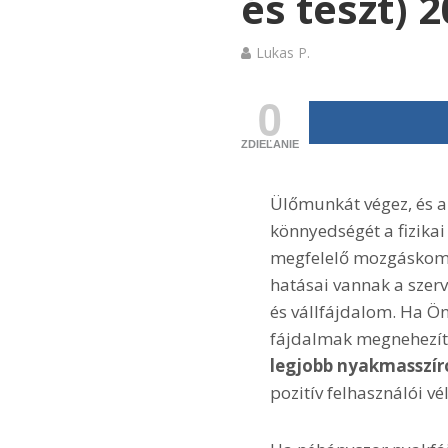
és teszt) 
Lukas P.
0
ZDIEĽANIE
Ülőmunkát végez, és a k
könnyedségét a fizikai
megfelelő mozgáskomp
hatásai vannak a szerv
és vállfájdalom. Ha Ön 
fájdalmak megnehezíti
legjobb nyakmasszír
pozitív felhasználói v