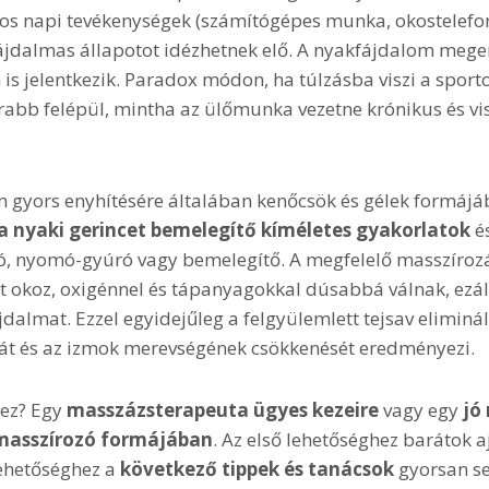
os napi tevékenységek (számítógépes munka, okostelefon
fájdalmas állapotot idézhetnek elő. A nyakfájdalom megerő
is jelentkezik. Paradox módon, ha túlzásba viszi a sport
abb felépül, mintha az ülőmunka vezetne krónikus és vi
om gyors enyhítésére általában kenőcsök és gélek formáj
a nyaki gerincet bemelegítő kíméletes gyakorlatok
é
ó, nyomó-gyúró vagy bemelegítő. A megfelelő masszírozás
t okoz, oxigénnel és tápanyagokkal dúsabbá válnak, ezál
ájdalmat. Ezzel egyidejűleg a felgyülemlett tejsav eliminá
át és az izmok merevségének csökkenését eredményezi.
hez? Egy
masszázsterapeuta ügyes kezeire
vagy egy
jó
masszírozó formájában
. Az első lehetőséghez barátok a
ehetőséghez a
következő tippek és tanácsok
gyorsan se