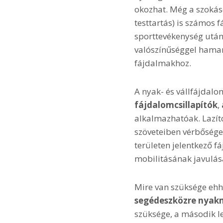
okozhat. Még a szokás
testtartás) is számos 
sporttevékenység után 
valószínűséggel hamar
fájdalmakhoz.
A nyak- és vállfájdal
fájdalomcsillapítók
,
alkalmazhatóak. Lazít
szöveteiben vérbősége
területen jelentkező f
mobilitásának javulás
Mire van szüksége eh
segédeszközre nyak
szüksége, a második l