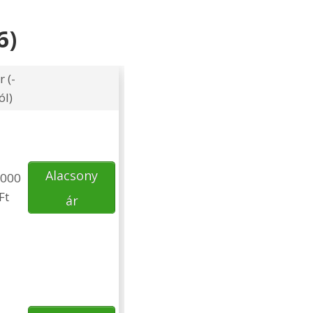
6)
r (-
ól)
Alacsony
000
Ft
ár