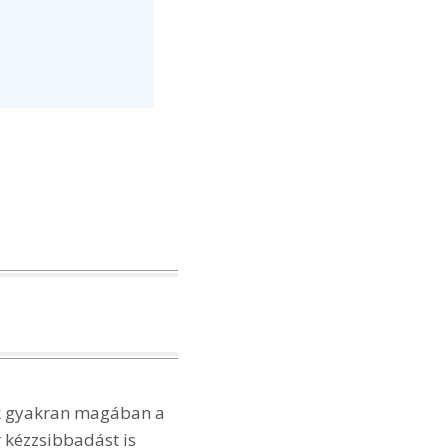
k gyakran magában a
 kézzsibbadást is