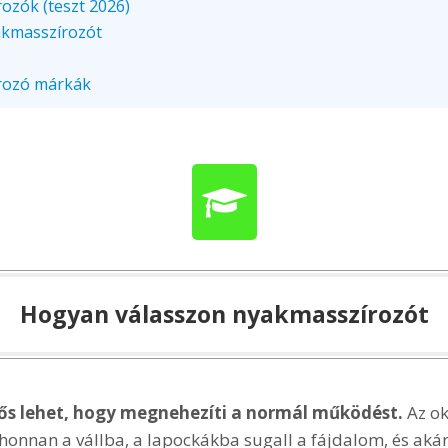
ozók (teszt 2026)
akmasszírozót
rozó márkák
Hogyan válasszon nyakmasszírozót
rős lehet, hogy megnehezíti a normál működést.
Az o
honnan a vállba, a lapockákba sugall a fájdalom, és akár