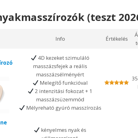
nyakmasszírozók (teszt 202
Á
Info
Értékelés
t
4D kezeket szimuláló
rozó
masszázsfejek a reális
3
masszázsélményért
35
Melegítő funkcióval
2 intenzitási fokozat + 1
masszázsüzemmód
Mélyreható gyúró masszírozás
ine
kényelmes nyak és