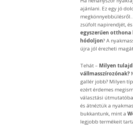
Ha néhányszor nyakfáj
ajánlani. Ez egy jó do
megkönnyebbülésről. 
zsúfolt napirendjét, é
egyszerűen otthona
hódoljon
? A nyakmass
újra jól érezheti magát
Tehát –
Milyen tulajd
vállmasszírozónak?
M
gallér jobb? Milyen tí
ezért érdemes megisme
választási útmutatóba.
és átnéztük a nyakmas
bukkantunk, mint a
We
legjobb termékeit tar