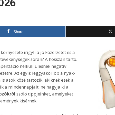
2026
Share
örnyezete irigyli a jó közérzetét és a
 tevékenységek során? A hosszan tartó,
enzáció nélküli ülésnek negatív
ezetre. Az egyik leggyakoribb a nyak-
is azok közé tartozik, akiknek ezek a
k a mindennapjait, ne hagyja ki a
ozókról
szóló tippjeinket, amelyeket
élemények kísérnek.