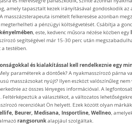
ásra és merevségre panaszkodik, szinte azonnal nyakma
log, amely tapasztalt kezek irányításával gondoskodik az 
A masszázsterapeuta ismételt felkeresése azonban megz
s megterhelheti a pénzügyi költségvetését. Csábítja a gon
 kényelmében
, este, kedvenc műsora nézése közben egy
zírozó segítségével már 15-30 perc után megszabadulhat
 a testében.
onságokkal és kialakítással kell rendelkeznie egy mi
ely paraméterek a döntőek? A nyakmasszírozó párna v
pusú masszázsokat nyújt? Ilyen eszközt valószínűleg nem 
rkednie az összes lényeges információval. A legfontosa
 Feltérképeztük a választékot, a változatos lehetőségekr
szírozó recenziókat Ön helyett. Ezek között olyan márkák
llife, Beurer, Medisana, Insportline, Wellneo
, amelye
talmazó
rangsorunk
alapjául szolgáltak.