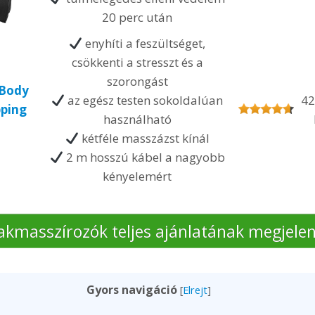
20 perc után
enyhíti a feszültséget,
csökkenti a stresszt és a
szorongást
 Body
az egész testen sokoldalúan
42
pping
használható
kétféle masszázst kínál
2 m hosszú kábel a nagyobb
kényelemért
akmasszírozók teljes ajánlatának megjelen
Gyors navigáció
[
Elrejt
]