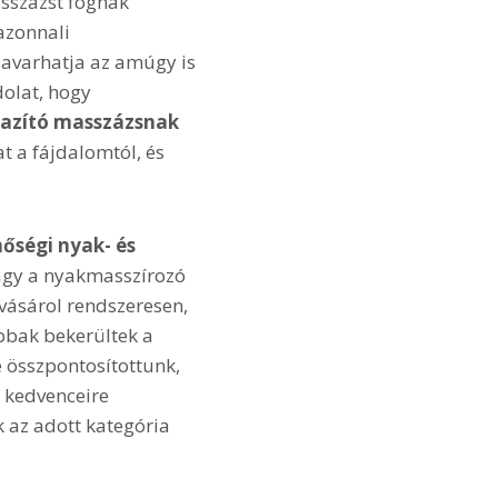
sszázst fognak
azonnali
avarhatja az amúgy is
dolat, hogy
lazító masszázsnak
 a fájdalomtól, és
nőségi nyak- és
agy a nyakmasszírozó
vásárol rendszeresen,
bbak bekerültek a
e összpontosítottunk,
 kedvenceire
k az adott kategória