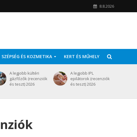
8.8.2026
SZÉPSÉG ÉS KOZMETIKA
KERT ÉS MŰHELY
A legjobb kültéri
A legjobb IPL
gázfőzők (recenziók
epilátorok (recenziók
és teszt) 2026
és teszt) 2026
enziók