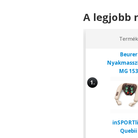
A legjobb 
Termék
Beurer
Nyakmasszí
MG 15
1.
inSPORTl
Quebii