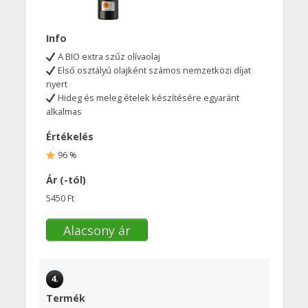
Info
A BIO extra szűz olívaolaj
Első osztályú olajként számos nemzetközi díjat
nyert
Hideg és meleg ételek készítésére egyaránt
alkalmas
Értékelés
96 %
Ár (-tól)
5450 Ft
Alacsony ár
4.
Termék