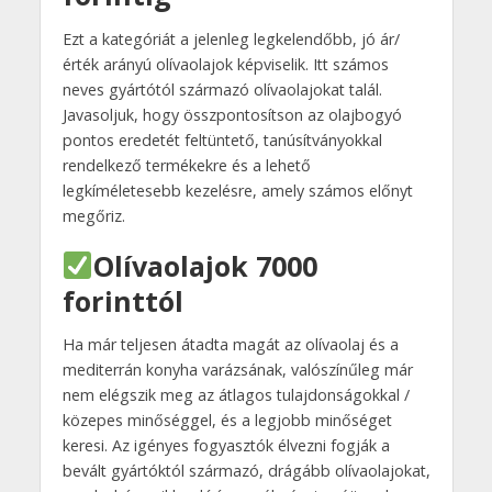
Ezt a kategóriát a jelenleg legkelendőbb, jó ár/
érték arányú olívaolajok képviselik. Itt számos
neves gyártótól származó olívaolajokat talál.
Javasoljuk, hogy összpontosítson az olajbogyó
pontos eredetét feltüntető, tanúsítványokkal
rendelkező termékekre és a lehető
legkíméletesebb kezelésre, amely számos előnyt
megőriz.
Olívaolajok 7000
forinttól
Ha már teljesen átadta magát az olívaolaj és a
mediterrán konyha varázsának, valószínűleg már
nem elégszik meg az átlagos tulajdonságokkal /
közepes minőséggel, és a legjobb minőséget
keresi. Az igényes fogyasztók élvezni fogják a
bevált gyártóktól származó, drágább olívaolajokat,