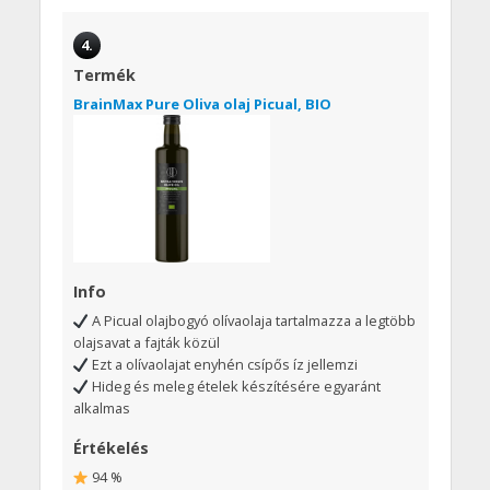
4.
Termék
BrainMax Pure Oliva olaj Picual, BIO
Info
A Picual olajbogyó olívaolaja tartalmazza a legtöbb
olajsavat a fajták közül
Ezt a olívaolajat enyhén csípős íz jellemzi
Hideg és meleg ételek készítésére egyaránt
alkalmas
Értékelés
94 %