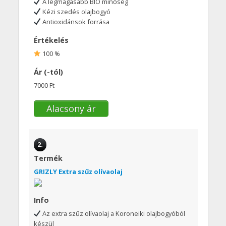
A legmagasabb BIO minőség
Kézi szedés olajbogyó
Antioxidánsok forrása
Értékelés
100 %
Ár (-tól)
7000 Ft
Alacsony ár
2.
Termék
GRIZLY Extra szűz olívaolaj
Info
Az extra szűz olívaolaj a Koroneiki olajbogyóból
készül