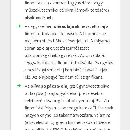
finomítással) azonban fogyasztásra vagy
műszaki/technikai célokra (lámpák töltésére)
alkalmas lehet.
Az egyszerűen
olívaolajnak
nevezett olaj a
finomított olajokat képviseli. A finomítás az
olaj kémiai- és hőkezelését jelenti. A folyamat
során az olaj elveszíti természetes
tulajdonságainak egy részét. Az olívaolajat
leggyakrabban a finomított olívaolaj és egy kis
százaléknyi szűz olaj kombinálásával állítják
elő. Az olajbogyó íze nem túl szignifikáns.
Az
olívapogácsa-olaj
(az úgynevezett olíva
törkölyolaj) olajbogyók első préselésekor
keletkező olívapogácsából nyert olaj. Ezután
finomítási folyamaton megy keresztül. Íze csak
nagyon enyhe, és takarmányozásra, valamint
(a kezeléstől függően) kis mértékben főzésre
használják. Az EPOO-hoz képest minőségileg