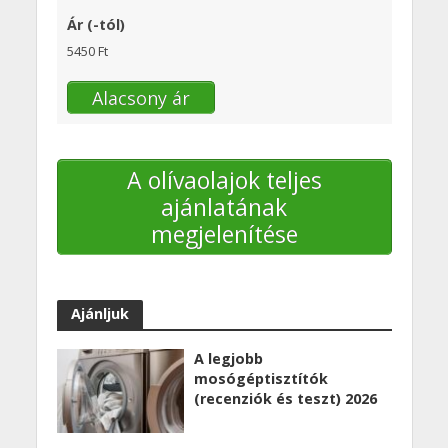
Ár (-tól)
5450 Ft
Alacsony ár
A olívaolajok teljes
ajánlatának
megjelenítése
Ajánljuk
A legjobb
mosógéptisztítók
(recenziók és teszt) 2026