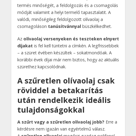
termés minőségét, a feldolgozás és a csomagolás
módját valamint a helyi termelő tapasztalatit. A
valódi, minőségileg feldolgozott olívaolaj a
csomagoláson
tanúsítvánnyal
büszkélkedhet.
Az
olívaolaj versenyeken és teszteken elnyert
díjakat
is fel kell tüntetni a címkén. A legfrissebbek
– a szüret évében készültek – sokatmondóak. A
korábbi évek díjai már nem biztos, hogy az aktuális
szürethez kapcsolódnak.
A szűretlen olívaolaj csak
röviddel a betakarítás
után rendelkezik ideális
tulajdonságokkal
A szűrt vagy a szűretlen olívaolaj jobb?
Erre a
kérdésre nem igazán van egyértelmű válasz.
A
szűretlen olívaolaj
megőrzi gazdag polifenol