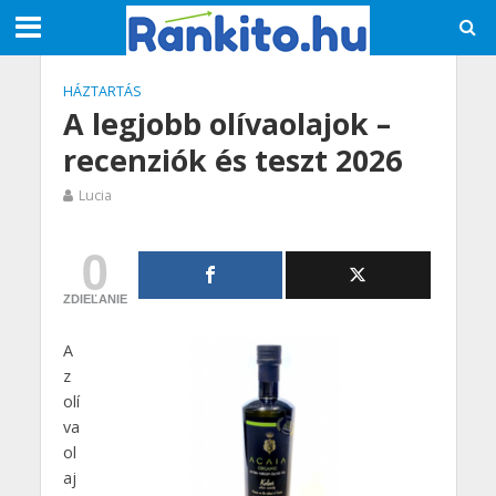
HÁZTARTÁS
A legjobb olívaolajok –
recenziók és teszt 2026
Lucia
0
ZDIEĽANIE
A
z
olí
va
ol
aj