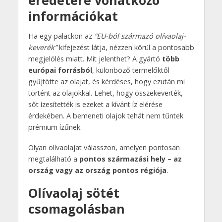
eredetére vonatkozó
információkat
Ha egy palackon az
“EU-ból származó olívaolaj-
keverék”
kifejezést látja, nézzen körül a pontosabb
megjelölés miatt. Mit jelenthet? A gyártó
több
európai forrásból
, különböző termelőktől
gyűjtötte az olajat, és kérdéses, hogy ezután mi
történt az olajokkal. Lehet, hogy összekeverték,
sőt ízesítették is ezeket a kívánt íz elérése
érdekében. A bemeneti olajok tehát nem tűntek
prémium ízűnek.
Olyan olívaolajat válasszon, amelyen pontosan
megtalálható a
pontos származási hely – az
ország vagy az ország pontos régiója
.
Olívaolaj sötét
csomagolásban