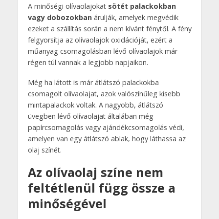
A minőségi olívaolajokat
sötét palackokban
vagy dobozokban
árulják, amelyek megvédik
ezeket a szállítás során a nem kívánt fénytől. A fény
felgyorsítja az olívaolajok oxidációját, ezért a
műanyag csomagolásban lévő olívaolajok már
régen túl vannak a legjobb napjaikon.
Még ha látott is már átlátszó palackokba
csomagolt olívaolajat, azok valószínűleg kisebb
mintapalackok voltak. A nagyobb, átlátszó
üvegben lévő olívaolajat általában még
papírcsomagolás vagy ajándékcsomagolás védi,
amelyen van egy átlátszó ablak, hogy láthassa az
olaj színét.
Az olívaolaj színe nem
feltétlenül függ össze a
minőségével