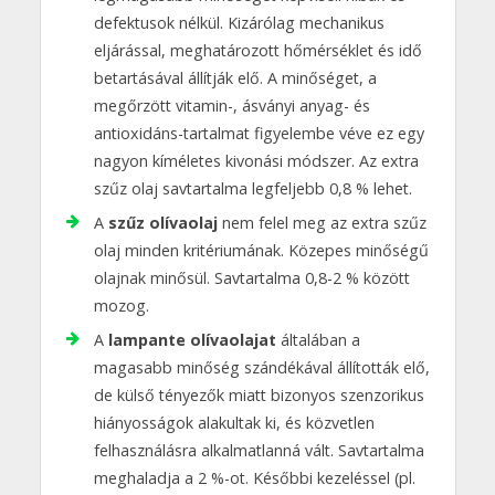
defektusok nélkül. Kizárólag mechanikus
eljárással, meghatározott hőmérséklet és idő
betartásával állítják elő. A minőséget, a
megőrzött vitamin-, ásványi anyag- és
antioxidáns-tartalmat figyelembe véve ez egy
nagyon kíméletes kivonási módszer. Az extra
szűz olaj savtartalma legfeljebb 0,8 % lehet.
A
szűz olívaolaj
nem felel meg az extra szűz
olaj minden kritériumának. Közepes minőségű
olajnak minősül. Savtartalma 0,8-2 % között
mozog.
A
lampante olívaolajat
általában a
magasabb minőség szándékával állították elő,
de külső tényezők miatt bizonyos szenzorikus
hiányosságok alakultak ki, és közvetlen
felhasználásra alkalmatlanná vált. Savtartalma
meghaladja a 2 %-ot. Későbbi kezeléssel (pl.