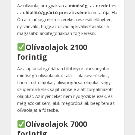
Az olívaolaj ára gyakran a
minőség
, az
eredet
és
az
előállító/gyártó presztízsének
mutatója. Ha
Ön a minőségi élelmiszereket részesíti előnyben,
nyilvánvaló, hogy az olívaolaj kiválasztásakor a
magasabb árkategóriákban fog keresni.
Olívaolajok 2100
forintig
Az alap árkategóriában többnyire alacsonyabb
minőségű olívaolajokat talál – olajkeverékeket,
finomított olajokat, olívapogácsa-olajokat vagy
szupermarketek saját címkéje alatt forgalmazott
olajokat. Az ínyenceket nem nyűgözik le ezek, és
még azokat sem, akik megpróbálják beépíteni az
olívaolajat a főzésbe.
Olívaolajok 7000
forintig