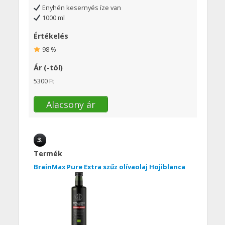
Enyhén kesernyés íze van
1000 ml
Értékelés
98 %
Ár (-tól)
5300 Ft
Alacsony ár
3.
Termék
BrainMax Pure Extra szűz olívaolaj Hojiblanca