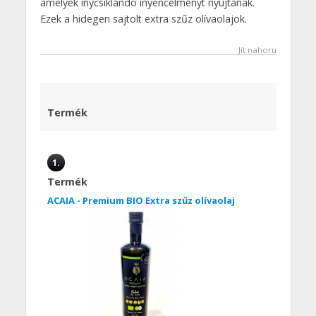
amelyek ínycsiklandó ínyencélményt nyújtanak.
Ezek a hidegen sajtolt extra szűz olívaolajok.
Jít nahoru
Termék
1.
Termék
ACAIA - Premium BIO Extra szűz olívaolaj