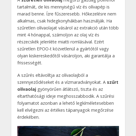
tartalmát, de kis mennyiségű víz és olívapép is
marad benne. Ízre fűszeresebb. Hőkezelésre nem
alkalmas, csak hidegkonyhákban használják. Ha
szűretlen olívaolajat vásárol az extrakció után több
mint 4 hónappal, számoljon az olaj víz és
részecskék jelenléte miatti romlásával. Ezért
szűretlen EPOO-t közvetlenül a gyártótól vagy
olyan kiskereskedőtől vásároljon, aki garantálja a
frissességét.
A szűrés eltávolítja az olívaolajból a
szennyeződéseket és a vízmaradványokat. A
szűrt
olívaolaj
gyönyörűen átlátszó, tiszta és az
eltarthatósági ideje meghosszabbodik. A szűrési
folyamatot azonban a lehető legkíméletesebben
kell elvégezni az értékes tápanyagok megőrzése
érdekében.