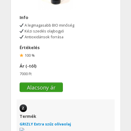
Info
A legmagasabb BIO minőség
Kézi szedés olajbogyó
Antioxidánsok forrása
Értékelés
100 %
Ár (-tól)
7000 Ft
Alacsony ár
2.
Termék
GRIZLY Extra szűz olívaolaj