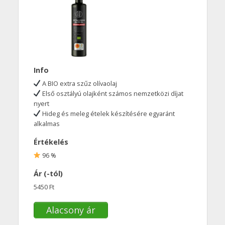
Info
A BIO extra szűz olívaolaj
Első osztályú olajként számos nemzetközi díjat
nyert
Hideg és meleg ételek készítésére egyaránt
alkalmas
Értékelés
96 %
Ár (-tól)
5450 Ft
Alacsony ár