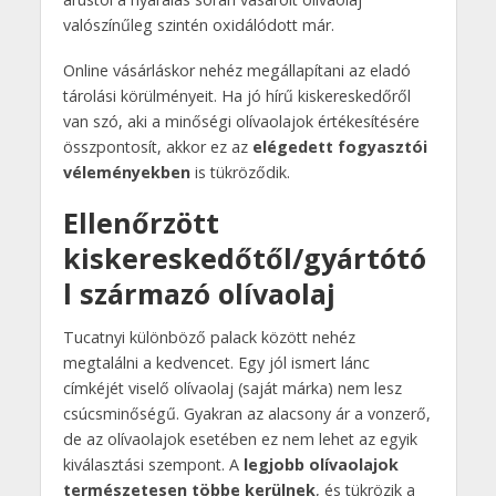
valószínűleg szintén oxidálódott már.
Online vásárláskor nehéz megállapítani az eladó
tárolási körülményeit. Ha jó hírű kiskereskedőről
van szó, aki a minőségi olívaolajok értékesítésére
összpontosít, akkor ez az
elégedett fogyasztói
véleményekben
is tükröződik.
Ellenőrzött
kiskereskedőtől/gyártótó
l származó olívaolaj
Tucatnyi különböző palack között nehéz
megtalálni a kedvencet. Egy jól ismert lánc
címkéjét viselő olívaolaj (saját márka) nem lesz
csúcsminőségű. Gyakran az alacsony ár a vonzerő,
de az olívaolajok esetében ez nem lehet az egyik
kiválasztási szempont. A
legjobb olívaolajok
természetesen többe kerülnek
, és tükrözik a