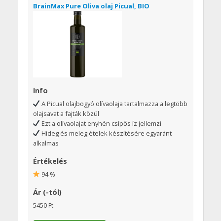
BrainMax Pure Oliva olaj Picual, BIO
Info
A Picual olajbogyó olívaolaja tartalmazza a legtöbb
olajsavat a fajták közül
Ezt a olívaolajat enyhén csípős íz jellemzi
Hideg és meleg ételek készítésére egyaránt
alkalmas
Értékelés
94 %
Ár (-tól)
5450 Ft