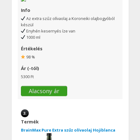
Info
Az extra szűz olívaolaj a Koroneiki olajbogyóból
készül
Enyhén kesernyés íze van
1000 ml
Értékelés
98 %
Ár (-tól)
5300 Ft
Alacsony ár
3.
Termék
BrainMax Pure Extra szűz olívaolaj Hojiblanca