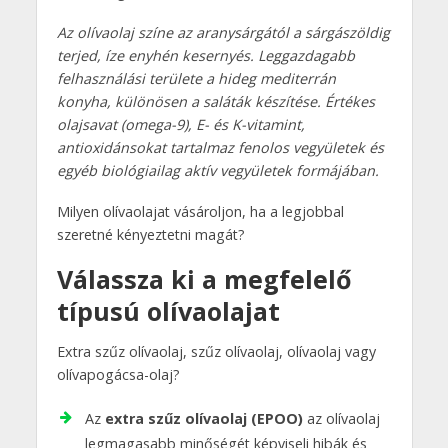
Az olívaolaj színe az aranysárgától a sárgászöldig
terjed, íze enyhén kesernyés. Leggazdagabb
felhasználási területe a hideg mediterrán
konyha, különösen a saláták készítése. Értékes
olajsavat (omega-9), E- és K-vitamint,
antioxidánsokat tartalmaz fenolos vegyületek és
egyéb biológiailag aktív vegyületek formájában.
Milyen olívaolajat vásároljon, ha a legjobbal
szeretné kényeztetni magát?
Válassza ki a megfelelő
típusú olívaolajat
Extra szűz olívaolaj, szűz olívaolaj, olívaolaj vagy
olívapogácsa-olaj?
Az
extra szűz olívaolaj (EPOO)
az olívaolaj
legmagasabb minőségét képviseli hibák és