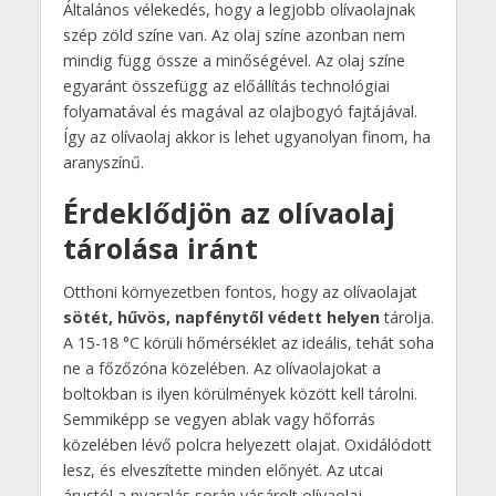
Általános vélekedés, hogy a legjobb olívaolajnak
szép zöld színe van. Az olaj színe azonban nem
mindig függ össze a minőségével. Az olaj színe
egyaránt összefügg az előállítás technológiai
folyamatával és magával az olajbogyó fajtájával.
Így az olívaolaj akkor is lehet ugyanolyan finom, ha
aranyszínű.
Érdeklődjön az olívaolaj
tárolása iránt
Otthoni környezetben fontos, hogy az olívaolajat
sötét, hűvös, napfénytől védett helyen
tárolja.
A 15-18 °C körüli hőmérséklet az ideális, tehát soha
ne a főzőzóna közelében. Az olívaolajokat a
boltokban is ilyen körülmények között kell tárolni.
Semmiképp se vegyen ablak vagy hőforrás
közelében lévő polcra helyezett olajat. Oxidálódott
lesz, és elveszítette minden előnyét. Az utcai
árustól a nyaralás során vásárolt olívaolaj