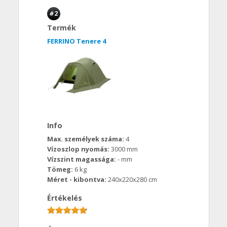
#2
Termék
FERRINO Tenere 4
Info
Max. személyek száma:
4
Vízoszlop nyomás:
3000 mm
Vízszint magassága:
- mm
Tömeg:
6 kg
Méret - kibontva:
240x220x280 cm
Értékelés