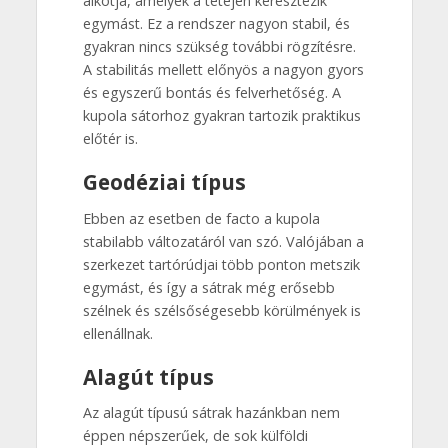
alkotja, amelyek a tetején keresztezik
egymást. Ez a rendszer nagyon stabil, és
gyakran nincs szükség további rögzítésre.
A stabilitás mellett előnyös a nagyon gyors
és egyszerű bontás és felverhetőség. A
kupola sátorhoz gyakran tartozik praktikus
előtér is.
Geodéziai típus
Ebben az esetben de facto a kupola
stabilabb változatáról van szó. Valójában a
szerkezet tartórúdjai több ponton metszik
egymást, és így a sátrak még erősebb
szélnek és szélsőségesebb körülmények is
ellenállnak.
Alagút típus
Az alagút típusú sátrak hazánkban nem
éppen népszerűek, de sok külföldi