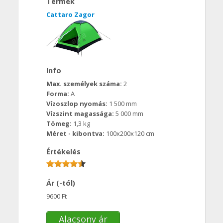
Termék
Cattaro Zagor
Info
Max. személyek száma:
2
Forma:
A
Vízoszlop nyomás:
1 500 mm
Vízszint magassága:
5 000 mm
Tömeg:
1,3 kg
Méret - kibontva:
100x200x120 cm
Értékelés
Ár (-tól)
9600 Ft
Alacsony ár