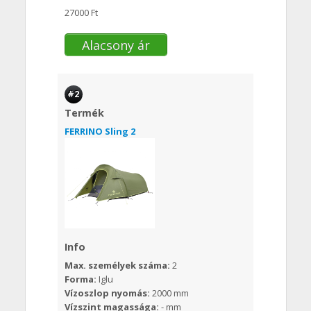
27000 Ft
Alacsony ár
#2
Termék
FERRINO Sling 2
Info
Max. személyek száma:
2
Forma:
Iglu
Vízoszlop nyomás:
2000 mm
Vízszint magassága:
- mm