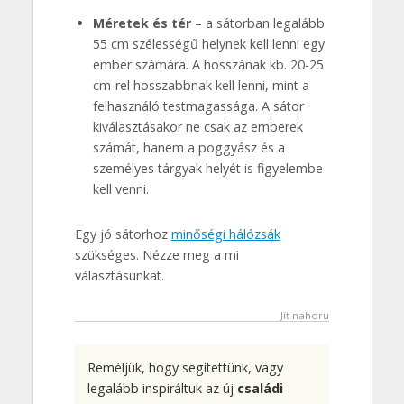
Méretek és tér
– a sátorban legalább
55 cm szélességű helynek kell lenni egy
ember számára. A hosszának kb. 20-25
cm-rel hosszabbnak kell lenni, mint a
felhasználó testmagassága. A sátor
kiválasztásakor ne csak az emberek
számát, hanem a poggyász és a
személyes tárgyak helyét is figyelembe
kell venni.
Egy jó sátorhoz
minőségi hálózsák
szükséges. Nézze meg a mi
választásunkat.
Jít nahoru
Reméljük, hogy segítettünk, vagy
legalább inspiráltuk az új
családi