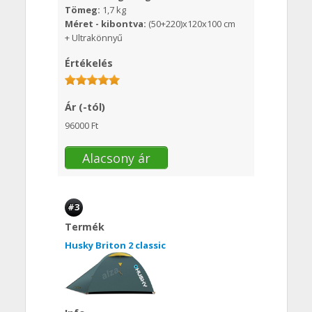
Tömeg:
1,7 kg
Méret - kibontva:
(50+220)x120x100 cm
+ Ultrakönnyű
Értékelés
Ár (-tól)
96000 Ft
Alacsony ár
#3
Termék
Husky Briton 2 classic