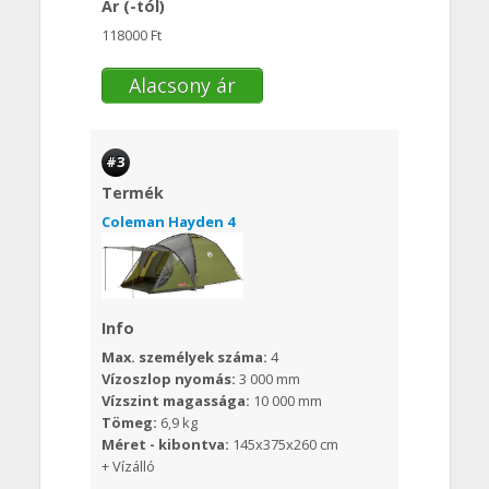
Ár (-tól)
118000 Ft
Alacsony ár
#3
Termék
Coleman Hayden 4
Info
Max. személyek száma:
4
Vízoszlop nyomás:
3 000 mm
Vízszint magassága:
10 000 mm
Tömeg:
6,9 kg
Méret - kibontva:
145x375x260 cm
+ Vízálló