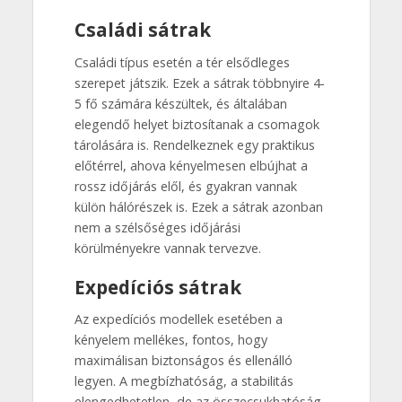
Családi sátrak
Családi típus esetén a tér elsődleges
szerepet játszik. Ezek a sátrak többnyire 4-
5 fő számára készültek, és általában
elegendő helyet biztosítanak a csomagok
tárolására is. Rendelkeznek egy praktikus
előtérrel, ahova kényelmesen elbújhat a
rossz időjárás elől, és gyakran vannak
külön hálórészek is. Ezek a sátrak azonban
nem a szélsőséges időjárási
körülményekre vannak tervezve.
Expedíciós sátrak
Az expedíciós modellek esetében a
kényelem mellékes, fontos, hogy
maximálisan biztonságos és ellenálló
legyen. A megbízhatóság, a stabilitás
elengedhetetlen, de az összecsukhatóság,