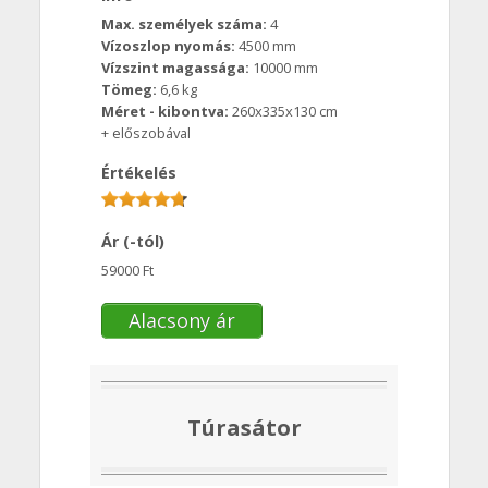
Max. személyek száma:
4
Vízoszlop nyomás:
4500 mm
Vízszint magassága:
10000 mm
Tömeg:
6,6 kg
Méret - kibontva:
260x335x130 cm
+ előszobával
Értékelés
Ár (-tól)
59000 Ft
Alacsony ár
Túrasátor