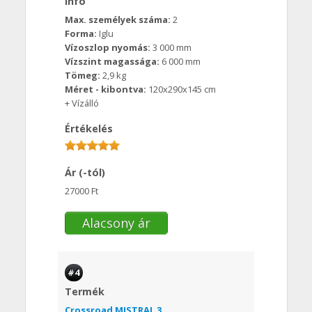
Info
Max. személyek száma:
2
Forma:
Iglu
Vízoszlop nyomás:
3 000 mm
Vízszint magassága:
6 000 mm
Tömeg:
2,9 kg
Méret - kibontva:
120x290x145 cm
+ Vízálló
Értékelés
Ár (-tól)
27000 Ft
Alacsony ár
#4
Termék
Crossroad MISTRAL 3