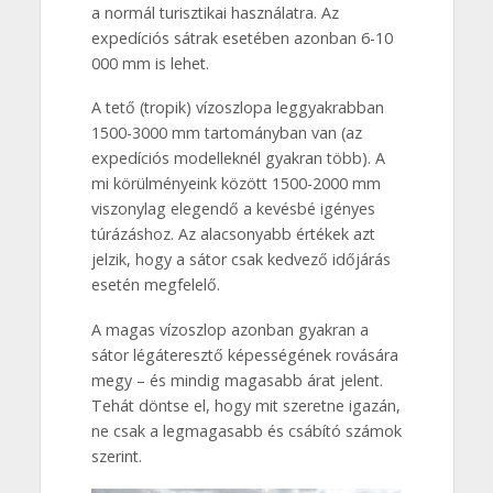
a normál turisztikai használatra. Az
expedíciós sátrak esetében azonban 6-10
000 mm is lehet.
A tető (tropik) vízoszlopa leggyakrabban
1500-3000 mm tartományban van (az
expedíciós modelleknél gyakran több). A
mi körülményeink között 1500-2000 mm
viszonylag elegendő a kevésbé igényes
túrázáshoz. Az alacsonyabb értékek azt
jelzik, hogy a sátor csak kedvező időjárás
esetén megfelelő.
A magas vízoszlop azonban gyakran a
sátor légáteresztő képességének rovására
megy – és mindig magasabb árat jelent.
Tehát döntse el, hogy mit szeretne igazán,
ne csak a legmagasabb és csábító számok
szerint.