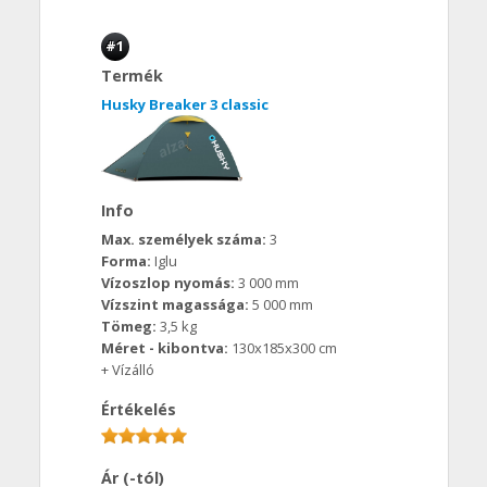
#1
Termék
Husky Breaker 3 classic
Info
Max. személyek száma:
3
Forma:
Iglu
Vízoszlop nyomás:
3 000 mm
Vízszint magassága:
5 000 mm
Tömeg:
3,5 kg
Méret - kibontva:
130x185x300 cm
+ Vízálló
Értékelés
Ár (-tól)