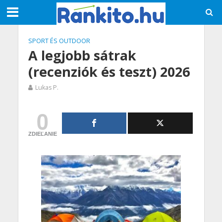
SPORT ÉS OUTDOOR
A legjobb sátrak
(recenziók és teszt) 2026
Lukas P.
0
ZDIEĽANIE