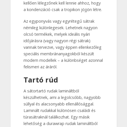
kellően lélegzőnek kell lennie ahhoz, hogy
a kondenzáció csak a tropikon jöjjön létre.
Az egyponyvás vagy egyrétegű sátrak
némileg különlegesek. Lehetnek nagyon
olcsó termékek, melyek ideális nyári
időjárásra (vagy nagyon régi sátrak)
vannak tervezve, vagy éppen ellenkezőleg
speciális membránanyagokból készült
modern modellek – a különbséget azonnal
felismeri az áráról.
Tartó rúd
A sátortartó rudak lamináltból
készülhetnek, ami a legolcsóbb, nagyobb
súllyal és alacsonyabb ellenállósággal.
Laminált rudakkal különösen családi és
túrasátraknál találkozhat. Egy másik
lehetőség a durawrap rudak lamináltból