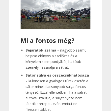
Mi a fontos még?
Bejáratok száma
– nagyobb számú
bejárat előnyös a szellőzés és a
kényelem szempontjából, ha több
személy használja a sátrat.
Sátor súlya és összecsukhatósága
– különösen a gyalogos túrák esetén a
sátor minél alacsonyabb súlya fontos
tényező. Ezzel ellentétben, ha a sátrat
autóval szállítja, a súlytényező nem
játszik szerepet, ezért emiatt ne
fizessen többet.