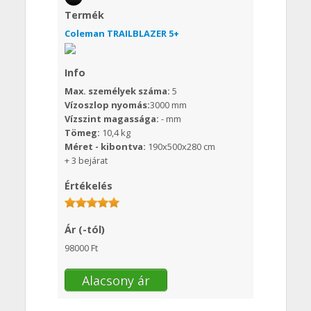
Termék
Coleman TRAILBLAZER 5+
Info
Max. személyek száma:
5
Vízoszlop nyomás:
3000 mm
Vízszint magassága:
- mm
Tömeg:
10,4 kg
Méret - kibontva:
190x500x280 cm
+ 3 bejárat
Értékelés
Ár (-tól)
98000 Ft
Alacsony ár