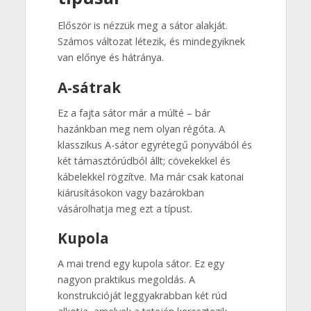
Először is nézzük meg a sátor alakját.
Számos változat létezik, és mindegyiknek
van előnye és hátránya.
A-sátrak
Ez a fajta sátor már a múlté – bár
hazánkban meg nem olyan régóta. A
klasszikus A-sátor egyrétegű ponyvából és
két támasztórúdból állt; cövekekkel és
kábelekkel rögzítve. Ma már csak katonai
kiárusításokon vagy bazárokban
vásárolhatja meg ezt a típust.
Kupola
A mai trend egy kupola sátor. Ez egy
nagyon praktikus megoldás. A
konstrukcióját leggyakrabban két rúd