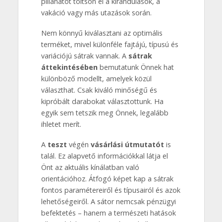
pillanatot töltsön el a kirándulások, a
vakáció vagy más utazások során.
Nem könnyű kiválasztani az optimális
terméket, mivel különféle fajtájú, típusú és
variációjú sátrak vannak. A
sátrak
áttekintésében
bemutatunk Önnek hat
különböző modellt, amelyek közül
választhat. Csak kiváló minőségű és
kipróbált darabokat választottunk. Ha
egyik sem tetszik meg Önnek, legalább
ihletet merít.
A
teszt
végén
vásárlási útmutatót
is
talál. Ez alapvető információkkal látja el
Önt az aktuális kínálatban való
orientációhoz. Átfogó képet kap a sátrak
fontos paramétereiről és típusairól és azok
lehetőségeiről. A sátor nemcsak pénzügyi
befektetés – hanem a természeti hatások