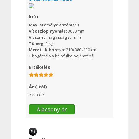
Info
Max. személyek száma:
3
Vízoszlop nyomás:
3000 mm
Vízszint magassága:
- mm
Tömeg:
5 kg
Méret - kibontva:
210x380x130 cm
+ bogárháló a hálófülke bejáratánál
Értékelés
Ár (-tól)
22500 Ft
Alacsony ár
#5