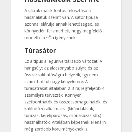
A sátrak másik fontos felosztása a
használatuk szerint van. A sátor típusa
azonnal elárulja annak lehetőségeit, és
könnyedén felismerheti, hogy megfelelő
modell-e az Ön igényeinek.
Túrasátor
Ez a típus a leguniverzálisabb változat. A
hangsúlyt az alacsonyabb súlyra és az
összecsukhatóságra helyezik, így nem
számíthat túl nagy kényelemre. A
túrasátrakat általában 2-3-ra; legfeljebb 4
személyre tervezték. Könnyen
szétbonthatók és összecsomagolhatók, és
különböző alkalmakra (kirándulások,
túrázás, kerékpározás, csónakázás stb.)
használhatók. Általában képesnek ellenállni
még zordabb körülményeknek is.