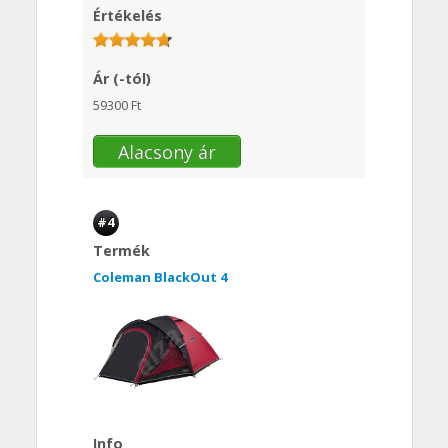
Értékelés
Ár (-tól)
59300 Ft
Alacsony ár
#4
Termék
Coleman BlackOut 4
Info