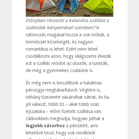
Előnyben részesíti a kalandos szállást a
szállodák kényelmével szemben?
A
sátorozás magával hozza a sok mókát, a
természet közelségét, és nagyon
romantikus is lehet. Ezért nem lehet
csodálkozni azon, hogy világszerte élvezik
ezt a szállás módot az utazók, a turisták,
de még a gyermekes családok is.
És még nem is beszéltünk a hatalmas
pénzügyi megtakarításról. Végtére is,
néhány tízezerért vásárolhat sátrat, és ha
jól választ, több tíz – akár több száz
éjszakára – előre fizetett szállása van.
Cikkünkben megtudja, hogyan juthat a
legjobb sátorhoz
a pénzéért, ami
lehetővé teszi, hogy sok rendkívüli