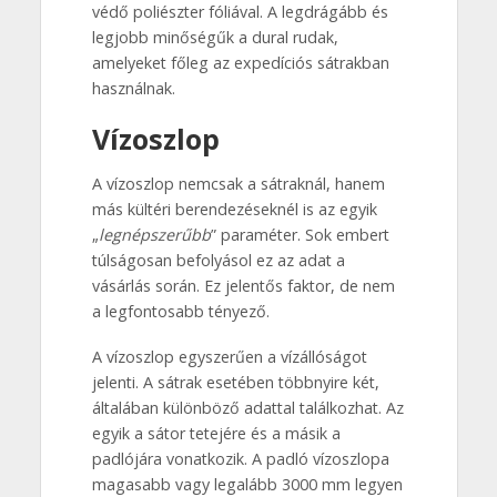
védő poliészter fóliával. A legdrágább és
legjobb minőségűk a dural rudak,
amelyeket főleg az expedíciós sátrakban
használnak.
Vízoszlop
A vízoszlop nemcsak a sátraknál, hanem
más kültéri berendezéseknél is az egyik
„
legnépszerűbb
” paraméter. Sok embert
túlságosan befolyásol ez az adat a
vásárlás során. Ez jelentős faktor, de nem
a legfontosabb tényező.
A vízoszlop egyszerűen a vízállóságot
jelenti. A sátrak esetében többnyire két,
általában különböző adattal találkozhat. Az
egyik a sátor tetejére és a másik a
padlójára vonatkozik. A padló vízoszlopa
magasabb vagy legalább 3000 mm legyen