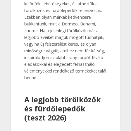
különféle lehetőségeket, és átnéztük a
törölközők és fürdőlepedők recenzióit is.
Ezekben olyan márkák kedvenceire
bukkantunk, mint a Dormeo, Bonami,
4home. Ha a jelenlegi törölközői már a
legjobb éveiket maguk mögött tudhatják,
vagy ha új felszerelést keres, és olyan
minőségre vágyik, amihez nem fér kétség,
inspirálódjon az alábbi rangsorból. Kiváló
eladásokkal és elégedett felhasználói
véleményekkel rendelkező termékeket talál
benne.
A legjobb törölközők
és fürdőlepedők
(teszt 2026)