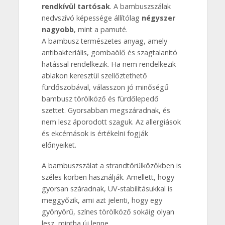
rendkívül tartósak
. A bambuszszálak
nedvszívó képessége állítólag
négyszer
nagyobb
, mint a pamuté.
A bambusz természetes anyag, amely
antibakteriális, gombaölő és szagtalanító
hatással rendelkezik. Ha nem rendelkezik
ablakon keresztül szellőztethető
fürdőszobával, válasszon jó minőségű
bambusz törölköző és fürdőlepedő
szettet. Gyorsabban megszáradnak, és
nem lesz áporodott szaguk. Az allergiások
és ekcémások is értékelni fogják
előnyeiket.
A bambuszszálat a strandtörülközőkben is
széles körben használják. Amellett, hogy
gyorsan száradnak, UV-stabilitásukkal is
meggyőzik, ami azt jelenti, hogy egy
gyönyörű, színes törölköző sokáig olyan
lesz, mintha új lenne.