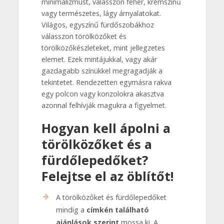
minimalizmust, válasszon fehér, krémszínű
vagy természetes, lágy árnyalatokat.
Világos, egyszínű fürdőszobákhoz
válasszon törölközőket és
törölközőkészleteket, mint jellegzetes
elemet. Ezek mintájukkal, vagy akár
gazdagabb színükkel megragadják a
tekintetet. Rendezetten egymásra rakva
egy polcon vagy konzolokra akasztva
azonnal felhívják magukra a figyelmet.
Hogyan kell ápolni a
törölközőket és a
fürdőlepedőket?
Felejtse el az öblítőt!
A törölközőket és fürdőlepedőket
mindig a
címkén található
ajánlások szerint
mossa ki. A