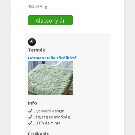
19500 Ft-ig
Alacsony ár
6.
Termék
Dormeo Dalia törölköző
Info
Gyönyörű design
Lágyság és minőség
3 szín és minta
Értékelés