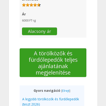
Ár
6000 FT-ig
Alacsony ár
A törölközők és
fürdőlepedők teljes
ajánlatának
megjelenítése
Gyors navigáció
[
Elrejt
]
A legjobb törölközők és fürdőlepedők
(teszt 2026)