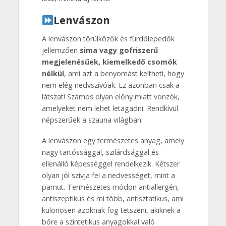
Lenvászon
A lenvászon törülközők és fürdőlepedők
jellemzően
sima vagy gofriszerű
megjelenésűek, kiemelkedő csomók
nélkül
, ami azt a benyomást keltheti, hogy
nem elég nedvszívóak. Ez azonban csak a
látszat! Számos olyan előny miatt vonzók,
amelyeket nem lehet letagadni. Rendkívül
népszerűek a szauna világban.
A lenvászon egy természetes anyag, amely
nagy tartóssággal, szilárdsággal és
ellenálló képességgel rendelkezik. Kétszer
olyan jól szívja fel a nedvességet, mint a
pamut. Természetes módon antiallergén,
antiszeptikus és mi több, antisztatikus, ami
különösen azoknak fog tetszeni, akiknek a
bőre a szintetikus anyagokkal való