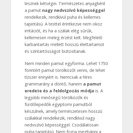
lesznek kétségei. Természetes anyagként
a pamut
nagy nedvszívó képességgel
rendelkezik, rendkívül puha és kellemes
tapintású. A testtel érintkezve nem okoz
irritációt, és ha a szálak elég sűrűk,
kellemesen meleg érzést kelt. Megfelelő
karbantartás mellett hosszú élettartamot
és színtartósságot biztosítanak.
Nem minden pamut egyforma. Lehet 1750
forintért pamut törölközőt venni, de lehet
tízszer ennyiért is. Nemcsak a híres
grammarány a döntő, hanem
a pamut
eredete és a feldolgozás módja
is. A
legjobb minőségű törölközők és
fürdőlepedők egyiptomi pamutból
készülnek, amely természetesen hosszú
szálakkal rendelkezik, rendkívül nagy
nedvszívó képességgel. Csodálatosan
puha tapintású. Nem fogja megbánni a