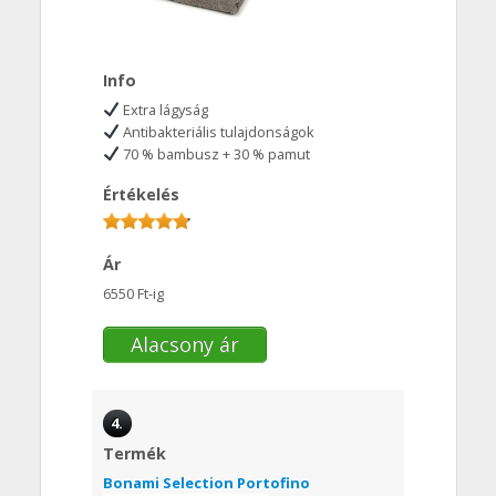
Info
Extra lágyság
Antibakteriális tulajdonságok
70 % bambusz + 30 % pamut
Értékelés
Ár
6550 Ft-ig
Alacsony ár
4.
Termék
Bonami Selection Portofino