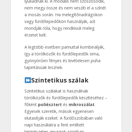
lyukadnak ki. A modális nem szöszösödik,
nem megy össze és nem veszíti el a színét
a mosás során. Ha melegítőnadrágokon
vagy fürdőlepedőkön használják, azt
mondják róla, hogy rendkívüli meleg
érzetet kelt.
A legtöbb esetben pamuttal kombinálják,
így a törölközők és fürdőlepedők sima,
gyönyörűen fényes és kivételesen puha
tapintásúak lesznek.
Szintetikus szálak
Szintetikus szálakat is használnak
törölközők és fürdőlepedők készítéséhez –
főként
poliésztert
és
mikroszálat
.
Egyesek szeretik, mások egyenesen
elutasítják ezeket. A fürdőszobában való
napi használatra a fent említett
természetes anyagok azonban