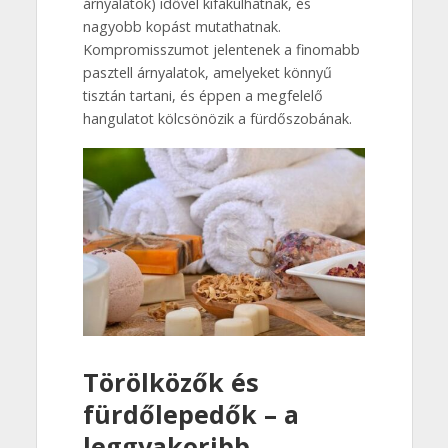
árnyalatok) idővel kifakulhatnak, és
nagyobb kopást mutathatnak.
Kompromisszumot jelentenek a finomabb
pasztell árnyalatok, amelyeket könnyű
tisztán tartani, és éppen a megfelelő
hangulatot kölcsönözik a fürdőszobának.
Törölközők és
fürdőlepedők – a
leggyakoribb