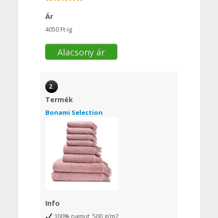
Ár
4050 Ft-ig
Alacsony ár
2.
Termék
Bonami Selection
Info
100% pamut, 500 g/m2