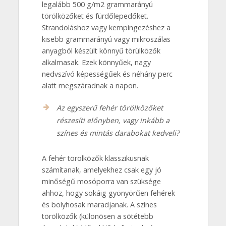
legalább 500 g/m2 grammarányú
törölközőket és fürdőlepedőket.
Strandoláshoz vagy kempingezéshez a
kisebb grammarányú vagy mikroszálas
anyagból készült könnyű törülközők
alkalmasak. Ezek könnyűek, nagy
nedvszívó képességűek és néhány perc
alatt megszáradnak a napon.
Az egyszerű fehér törölközőket
részesíti előnyben, vagy inkább a
színes és mintás darabokat kedveli?
A fehér törölközők klasszikusnak
számítanak, amelyekhez csak egy jó
minőségű mosóporra van szüksége
ahhoz, hogy sokáig gyönyörűen fehérek
és bolyhosak maradjanak. A színes
törölközők (különösen a sötétebb