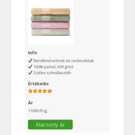
Info
Rendkívül erősek és nedvszívóak
100% pamut, 500 g/m2
Széles színválaszték
Értékelés
Ár
11000 Ft-ig
Alacsony ár