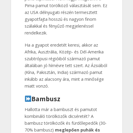
Pima pamut törölköző választását sem. Ez
az USA délnyugati részén termesztett
gyapotfajta hosszú és nagyon finom
szálakkal és fényűző megjelenéssel
rendelkezik.
Ha a gyapot eredetét keresi, akkor az
Afrika, Ausztrália, Közép- és Dél-Amerika
szubtrópusi régióiból származó pamut
általában jó hírnévre tett szert. Az Ázsiából
(Kína, Pakisztán, India) származó pamut
inkább az alacsony ára, mint a minősége
miatt vonzó.
Bambusz
Hallotta már a bambuszt és pamutot
kombináló törölközők dicséretét? A
bambusz törölközők és fürdőlepedők (30-
70% bambusz)
meglepően puhák és