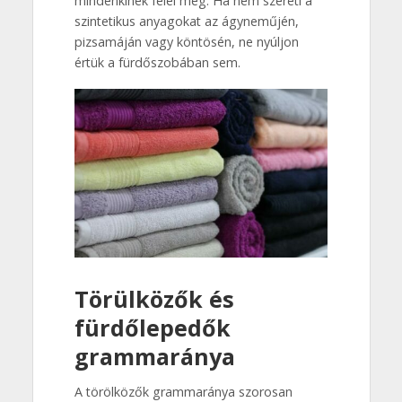
mindenkinek felel meg. Ha nem szereti a
szintetikus anyagokat az ágyneműjén,
pizsamáján vagy köntösén, ne nyúljon
értük a fürdőszobában sem.
Törülközők és
fürdőlepedők
grammaránya
A törölközők grammaránya szorosan