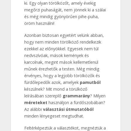
ki. Egy olyan törölközőt, amely évekig
megőrzi puhaságát, nem jönnek ki a szálai
és még mindig gyönyörűen pihe-puha,
öröm használni!
Azonban biztosan egyetért velünk abban,
hogy nem minden törölköző rendelkezik
ezekkel az előnyökkel. Egyesek nem túl
nedvszívóak, mások kemények és
karcolnak, megint mások kellemetlenül
műnek érezhetők a testen. Még mindig
érvényes, hogy a legjobb törölközők és
fürdőlepedők azok, amelyek
pamutból
készülnek? Mit mond a törülköző
leírásában szereplő
grammarány
? Milyen
méreteket
használjon a fürdőszobában?
Az alábbi
választási útmutatóból
minden lényegeset megtudhat.
Feltérképeztük a választékot, megnéztük a