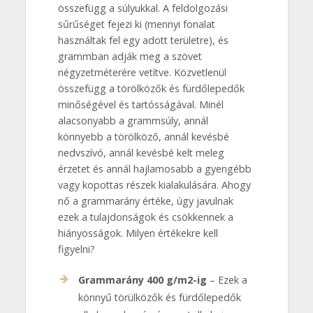
összefügg a súlyukkal. A feldolgozási
sűrűséget fejezi ki (mennyi fonalat
használtak fel egy adott területre), és
grammban adják meg a szövet
négyzetméterére vetítve. Közvetlenül
összefügg a törölközők és fürdőlepedők
minőségével és tartósságával. Minél
alacsonyabb a grammsúly, annál
könnyebb a törölköző, annál kevésbé
nedvszívó, annál kevésbé kelt meleg
érzetet és annál hajlamosabb a gyengébb
vagy kopottas részek kialakulására. Ahogy
nő a grammarány értéke, úgy javulnak
ezek a tulajdonságok és csökkennek a
hiányosságok. Milyen értékekre kell
figyelni?
Grammarány 400 g/m2-ig
– Ezek a
könnyű törülközők és fürdőlepedők