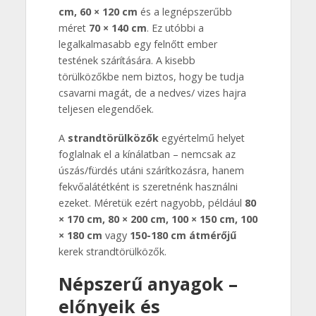
cm, 60 × 120 cm
és a legnépszerűbb
méret
70 × 140 cm
. Ez utóbbi a
legalkalmasabb egy felnőtt ember
testének szárítására. A kisebb
törülközőkbe nem biztos, hogy be tudja
csavarni magát, de a nedves/ vizes hajra
teljesen elegendőek.
A
strandtörülközők
egyértelmű helyet
foglalnak el a kínálatban – nemcsak az
úszás/fürdés utáni szárítkozásra, hanem
fekvőalátétként is szeretnénk használni
ezeket. Méretük ezért nagyobb, például
80
× 170 cm, 80 × 200 cm, 100 × 150 cm, 100
× 180 cm
vagy
150-180 cm átmérőjű
kerek strandtörülközők.
Népszerű anyagok –
előnyeik és