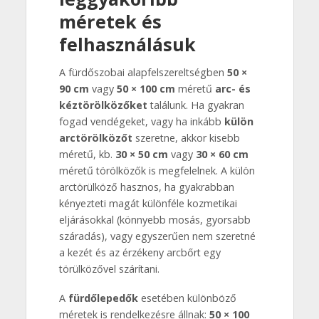
méretek és
felhasználásuk
A fürdőszobai alapfelszereltségben
50 ×
90 cm
vagy
50 × 100 cm
méretű
arc- és
kéztörölközőket
találunk. Ha gyakran
fogad vendégeket, vagy ha inkább
külön
arctörölközőt
szeretne, akkor kisebb
méretű, kb.
30 × 50 cm
vagy
30 × 60 cm
méretű törölközők is megfelelnek. A külön
arctörülköző hasznos, ha gyakrabban
kényezteti magát különféle kozmetikai
eljárásokkal (könnyebb mosás, gyorsabb
száradás), vagy egyszerűen nem szeretné
a kezét és az érzékeny arcbőrt egy
törülközővel szárítani.
A
fürdőlepedők
esetében különböző
méretek is rendelkezésre állnak:
50 × 100