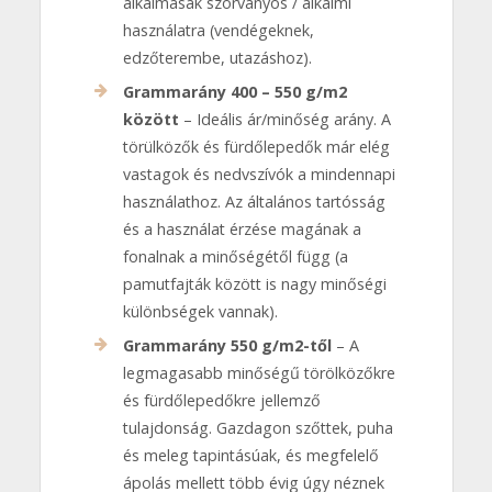
alkalmasak szórványos / alkalmi
használatra (vendégeknek,
edzőterembe, utazáshoz).
Grammarány 400 – 550 g/m2
között
– Ideális ár/minőség arány. A
törülközők és fürdőlepedők már elég
vastagok és nedvszívók a mindennapi
használathoz. Az általános tartósság
és a használat érzése magának a
fonalnak a minőségétől függ (a
pamutfajták között is nagy minőségi
különbségek vannak).
Grammarány 550 g/m2-től
– A
legmagasabb minőségű törölközőkre
és fürdőlepedőkre jellemző
tulajdonság. Gazdagon szőttek, puha
és meleg tapintásúak, és megfelelő
ápolás mellett több évig úgy néznek