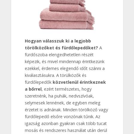
Hogyan válasszuk ki a legjobb
törölközőket és fürdőlepedőket?
A
fürdőszoba elengedhetetlen részét
képezik, és mivel mindennap érintkezünk
ezekkel, érdemes elegendő időt szánni a
kiválasztásukra. A törülközők és
fürdőlepedők
közvetlenül érintkeznek
a bőrrel
, ezért természetes, hogy
szeretnénk, ha puhák, nedvszívóak,
selymesek lennének, de egyben meleg
érzetet is adnának. Minden törölköző vagy
fürdőlepedő elsőre vonzónak tűnik. Az
igazság azonban gyakran csak több tucat
mosás és rendszeres használat után derül