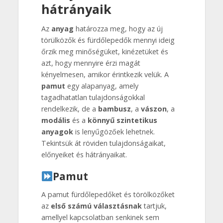
hátrányaik
Az
anyag
határozza meg, hogy az új
törülközők és fürdőlepedők mennyi ideig
őrzik meg minőségüket, kinézetüket és
azt, hogy mennyire érzi magát
kényelmesen, amikor érintkezik velük. A
pamut
egy alapanyag, amely
tagadhatatlan tulajdonságokkal
rendelkezik, de a
bambusz
, a
vászon
, a
modális
és a
könnyű szintetikus
anyagok
is lenyűgözőek lehetnek.
Tekintsük át röviden tulajdonságaikat,
előnyeiket és hátrányaikat.
Pamut
A pamut fürdőlepedőket és törölközőket
az
első számú választásnak
tartjuk,
amellyel kapcsolatban senkinek sem