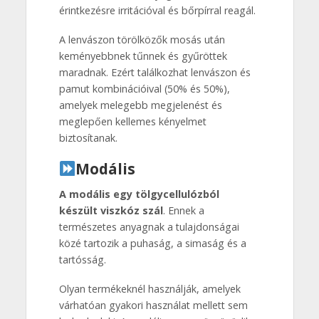
érintkezésre irritációval és bőrpírral reagál.
A lenvászon törölközők mosás után
keményebbnek tűnnek és gyűröttek
maradnak. Ezért találkozhat lenvászon és
pamut kombinációival (50% és 50%),
amelyek melegebb megjelenést és
meglepően kellemes kényelmet
biztosítanak.
Modális
A modális egy tölgycellulózból
készült viszkóz szál
. Ennek a
természetes anyagnak a tulajdonságai
közé tartozik a puhaság, a simaság és a
tartósság.
Olyan termékeknél használják, amelyek
várhatóan gyakori használat mellett sem