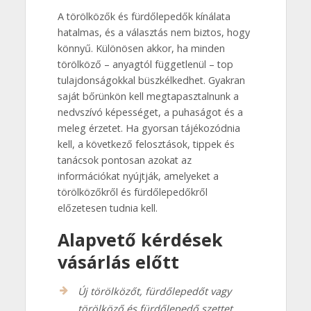
A törölközők és fürdőlepedők kínálata
hatalmas, és a választás nem biztos, hogy
könnyű. Különösen akkor, ha minden
törölköző – anyagtól függetlenül – top
tulajdonságokkal büszkélkedhet. Gyakran
saját bőrünkön kell megtapasztalnunk a
nedvszívó képességet, a puhaságot és a
meleg érzetet. Ha gyorsan tájékozódnia
kell, a következő felosztások, tippek és
tanácsok pontosan azokat az
információkat nyújtják, amelyeket a
törölközőkről és fürdőlepedőkről
előzetesen tudnia kell.
Alapvető kérdések
vásárlás előtt
Új törölközőt, fürdőlepedőt vagy
törölköző és fürdőlepedő szettet