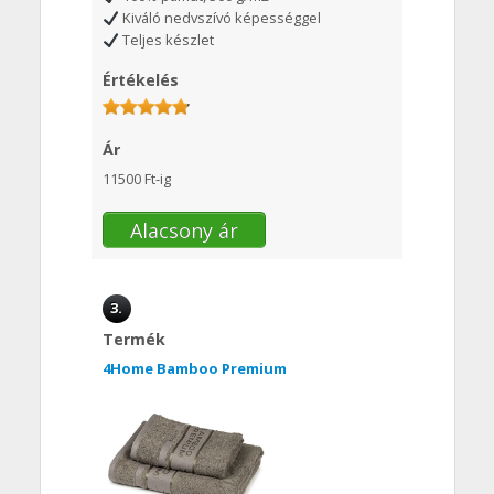
Kiváló nedvszívó képességgel
Teljes készlet
Értékelés
Ár
11500 Ft-ig
Alacsony ár
3.
Termék
4Home Bamboo Premium