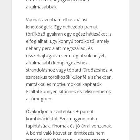
alkalmasabbak.
Vannak azonban felhasználási
lehetőségeik. Egy nehezebb pamut
törülköző gyakran egy egész hátizsákot is
elfoglalhat. Egy könnyű törölköző, amely
néhány perc alatt megszárad, és
összehajtogatva sem foglal sok helyet,
alkalmasabb kempingezéshez,
strandoláshoz vagy tóparti fürdőzéshez. A
szintetikus törölközők különféle színekben,
mintákkal és motívumokkal kaphatók.
Ezáltal könnyen kitűnnek és felismerhetők
a tömegben.
Óvakodjon a szintetikus + pamut
kombinációktól. Ezek nagyon puha
tapintásúak, finomak és jó árral vonzanak.
A bőrrel való közvetlen érintkezés nem