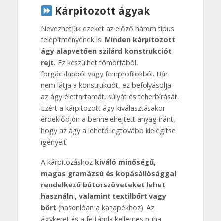
Kárpitozott ágyak
Nevezhetjük ezeket az előző három típus
felépítményének is.
Minden kárpitozott
ágy alapvetően szilárd konstrukciót
rejt.
Ez készülhet tömörfából,
forgácslapból vagy fémprofilokból. Bár
nem látja a konstrukciót, ez befolyásolja
az ágy élettartamát, súlyát és teherbírását.
Ezért a kárpitozott ágy kiválasztásakor
érdeklődjön a benne elrejtett anyag iránt,
hogy az ágy a lehető legtovább kielégítse
igényeit.
A kárpitozáshoz
kiváló minőségű,
magas gramázsú és kopásállósággal
rendelkező bútorszöveteket lehet
használni, valamint textilbőrt vagy
bőrt
(hasonlóan a kanapékhoz). Az
ágykeret és a fejtámla kellemes puha