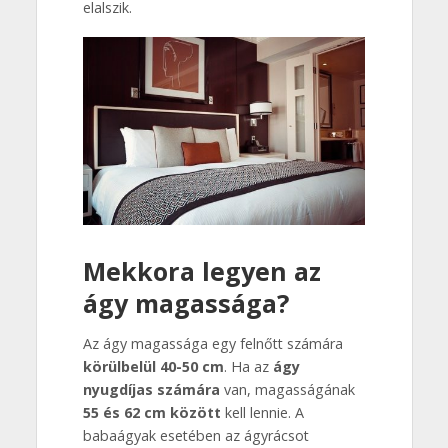
elalszik.
Mekkora legyen az
ágy magassága?
Az ágy magassága egy felnőtt számára
körülbelül 40-50 cm
. Ha az
ágy
nyugdíjas számára
van, magasságának
55 és 62 cm között
kell lennie. A
babaágyak esetében az ágyrácsot