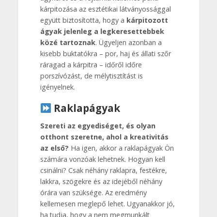
kárpitozása az esztétikai látványossággal
együtt biztosította, hogy a
kárpitozott
ágyak jelenleg a legkeresettebbek
közé tartoznak
. Ügyeljen azonban a
kisebb buktatókra – por, haj és állati szőr
ráragad a kárpitra – időről időre
porszívózást, de mélytisztítást is
igényelnek.
Raklapágyak
Szereti az egyediséget, és olyan
otthont szeretne, ahol a kreativitás
az első?
Ha igen, akkor a raklapágyak Ön
számára vonzóak lehetnek. Hogyan kell
csinálni? Csak néhány raklapra, festékre,
lakkra, szögekre és az idejéből néhány
órára van szüksége. Az eredmény
kellemesen meglepő lehet. Ugyanakkor jó,
ha tudja, hogy a nem megmunkált