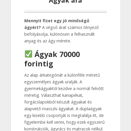
Mennyit fizet egy jó minőségű
ágyért?
A végső árat számos tényező
befolyásolja, különösen a felhasznált
anyag és az ágy mérete.
Ágyak 70000
forintig
Az alap árkategóriát a különféle méretű
egyszemélyes ágyak uralják. A
gyermekágyaktól kezdve a normál felnőtt
méretig. Választhat kanapékat,
forgácslapokból készült ágyakat és
alapvető masszív ágyakat. A duplaágyak
egy kisebb csoportját is megtalálja itt, de
figyelembe kell venni, hogy ezek egyszerű
konstrukciók, ágyrács és matracok nélkül.