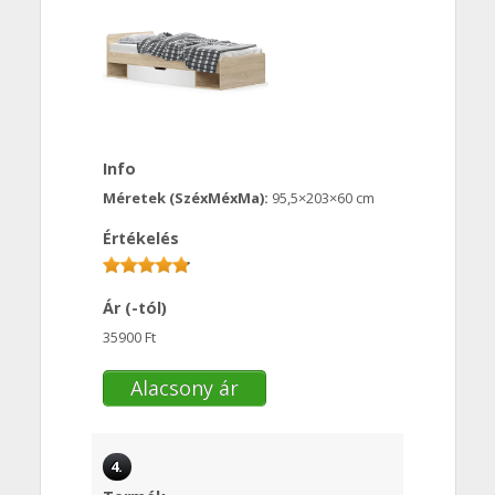
Info
Méretek (SzéxMéxMa):
95,5×203×60 cm
Értékelés
Ár (-tól)
35900 Ft
Alacsony ár
4.