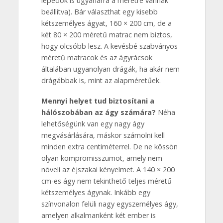
lepedők is ugyanarra a méretre vannak
beállítva). Bár választhat egy kisebb
kétszemélyes ágyat, 160 × 200 cm, de a
két 80 × 200 méretű matrac nem biztos,
hogy olcsóbb lesz. A kevésbé szabványos
méretű matracok és az ágyrácsok
általában ugyanolyan drágák, ha akár nem
drágábbak is, mint az alapméretűek.
Mennyi helyet tud biztosítani a
hálószobában az ágy számára?
Néha
lehetőségünk van egy nagy ágy
megvásárlására, máskor számolni kell
minden extra centiméterrel. De ne kössön
olyan kompromisszumot, amely nem
növeli az éjszakai kényelmet. A 140 × 200
cm-es ágy nem tekinthető teljes méretű
kétszemélyes ágynak. Inkább egy
színvonalon felüli nagy egyszemélyes ágy,
amelyen alkalmanként két ember is