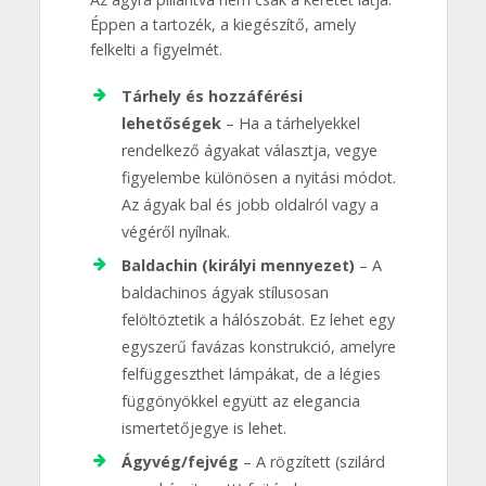
Éppen a tartozék, a kiegészítő, amely
felkelti a figyelmét.
Tárhely és hozzáférési
lehetőségek
– Ha a tárhelyekkel
rendelkező ágyakat választja, vegye
figyelembe különösen a nyitási módot.
Az ágyak bal és jobb oldalról vagy a
végéről nyílnak.
Baldachin (királyi mennyezet)
– A
baldachinos ágyak stílusosan
felöltöztetik a hálószobát. Ez lehet egy
egyszerű favázas konstrukció, amelyre
felfüggeszthet lámpákat, de a légies
függönyökkel együtt az elegancia
ismertetőjegye is lehet.
Ágyvég/fejvég
– A rögzített (szilárd