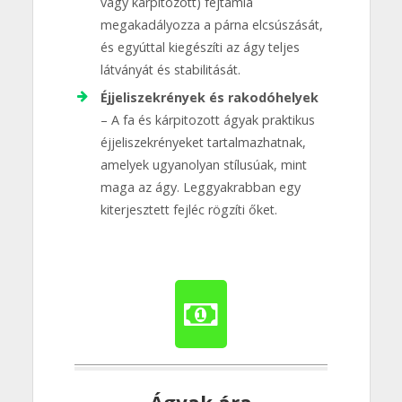
vagy kárpitozott) fejtámla
megakadályozza a párna elcsúszását,
és egyúttal kiegészíti az ágy teljes
látványát és stabilitását.
Éjjeliszekrények és rakodóhelyek
– A fa és kárpitozott ágyak praktikus
éjjeliszekrényeket tartalmazhatnak,
amelyek ugyanolyan stílusúak, mint
maga az ágy. Leggyakrabban egy
kiterjesztett fejléc rögzíti őket.
Ágyak ára