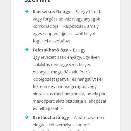
Klasszikus fix ágy
– Ez egy fém, fa
vagy forgácslap váz (vagy anyagok
kombinációja + kárpitozás), amely
egész nap és éjjel is stabil helyet
foglal el a szobában.
Felcsukható ágy
– Ez egy
úgynevezett szekrényágy. Egy ilyen
kialakítás nem egy szűk helyen
bizonyult megoldásnak. Precíz
kidolgozást igényel, és hangsúlyt kell
fektetni egy minőségi rugós vagy
hidraulikus mechanizmusra, amely pár
másodperc alatt biztosítja a lehajtását
és felhajtását is.
Széthúzható ágy
– A nap folyamán
elegáns kétszemélyes kanapé