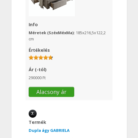
Info
Méretek (SzéxMéxMa):
185x216,5x122,2
cm
Értékelés
Ár (-tól)
290000 Ft
Alacsony ár
7.
Termék
Dupla ágy GABRIELA