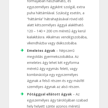
formájában használható, és
egyszemélyes ágyként szolgál, extra
puha háttámlával. Szükség esetén, a
“háttámla” hátrahajtásával rövid idő
alatt kétszemélyes ággyá alakítható.
120 – 140 × 200 cm méretű ágy kerül
kialakításra. Alkalmas vendégszobába,
víkendházba vagy diákszobába.
Emeletes ágyak
– Népszerű
megoldás gyermekszobákba. Az
emeletes ágy lehet két egyforma
méretű ágy egymás felett, vagy
kombinációja egy egyszemélyes
ágynak a felső részen és egy másfél
személyes ágynak az alsó részen.
Pótággyal ellátott ágyak
– Az
egyszemélyes ágy tárolójában szabad
hely helyett szinte azonos méretű