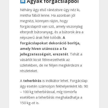
Ágyak forgácslapból
Néhány ágy első ránézésre úgy néz ki,
mintha fából lenne. Ha azonban jól
megnézi, könnyen rájön, hogy
forgácslapról van szó, amely viszonylag
elterjedt bútoranyag, és a bútorok ára a
népszerű árak felé tolódik.
A
forgácslapokat dekoráció borítja,
amely híven utánozza a fa
jellegzetességeit, erezetét
. Tehát a
vásárlót kicsit félrevezethetik az
üzletekben, de ne féljen megkérdezni a
részleteket.
A
teherbírás
is indikátor lehet. Forgácslap
ágy esetén számoljon fekhelyenként kb. 90
– 100 kg teherbírással, míg tömörfa
esetében a teherbírás meghaladhatja a
150 kg-ot is.