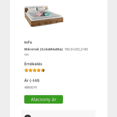
Info
Méretek (SzéxMéxMa):
183,6×203,2×90
cm
Értékelés
Ár (-tól)
48600 Ft
Alacsony ár