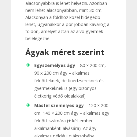
alacsonyabbra is lehet helyezni. Azonban
nem lehet alacsonyabban, mint 30 cm.
Alacsonyan a földhöz közel hidegebb
lehet, ugyanakkor a por jobban kavarog a
földön, amelyet aztán az alvó gyermek
belélegezne.
Ágyak méret szerint
Egyszemélyes ágy
– 80 × 200 cm,
90 x 200 cm ágy – alkalmas
felnőtteknek, de tinédzsereknek és
gyermekeknek is (egy bizonyos
életkorig védő oldalakkal).
Másfél személyes ágy
– 120 × 200
cm, 140 × 200 cm ágy – alkalmas egy
felnőtt számára (+ két ember
alkalmankénti alvására). Az ágy
alkalmas például diákszobába,