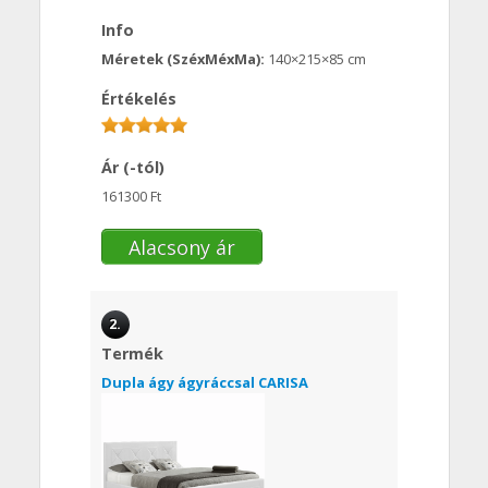
Info
Méretek (SzéxMéxMa):
140×215×85 cm
Értékelés
Ár (-tól)
161300 Ft
Alacsony ár
2.
Termék
Dupla ágy ágyráccsal CARISA