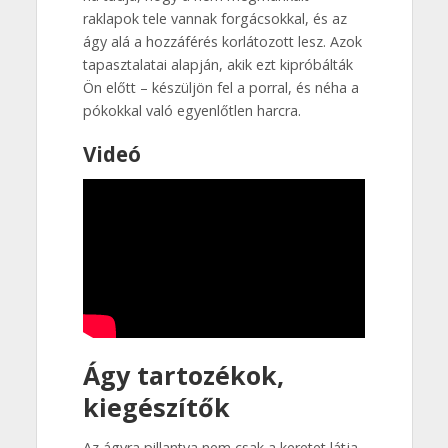
raklapok tele vannak forgácsokkal, és az
ágy alá a hozzáférés korlátozott lesz. Azok
tapasztalatai alapján, akik ezt kipróbálták
Ön előtt – készüljön fel a porral, és néha a
pókokkal való egyenlőtlen harcra.
Videó
Ágy tartozékok,
kiegészítők
Az ágyra pillantva nem csak a keretet látja.