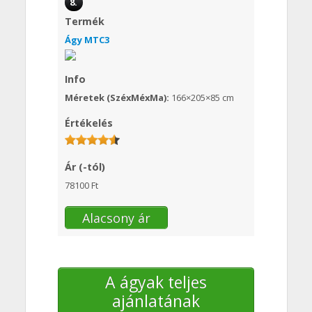
8.
Termék
Ágy MTC3
Info
Méretek (SzéxMéxMa):
166×205×85 cm
Értékelés
Ár (-tól)
78100 Ft
Alacsony ár
A ágyak teljes
ajánlatának