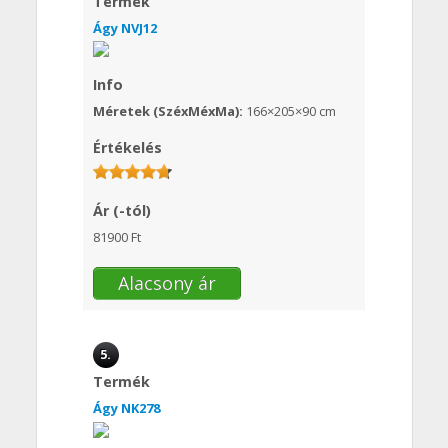
Termék
Ágy NVJ12
Info
Méretek (SzéxMéxMa):
166×205×90 cm
Értékelés
Ár (-tól)
81900 Ft
Alacsony ár
5.
Termék
Ágy NK278