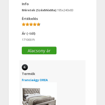
Info
Méretek (SzéxMéxMa):
195x240x83
Értékelés
Ár (-tól)
171000 Ft
Alacsony ár
6.
Termék
Franciaágy OREA