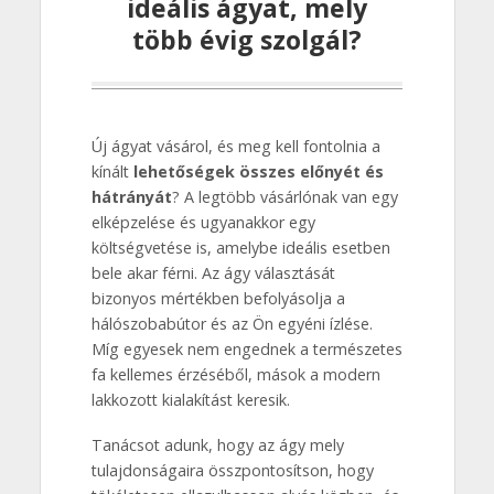
ideális ágyat, mely
több évig szolgál?
Új ágyat vásárol, és meg kell fontolnia a
kínált
lehetőségek összes előnyét és
hátrányát
? A legtöbb vásárlónak van egy
elképzelése és ugyanakkor egy
költségvetése is, amelybe ideális esetben
bele akar férni. Az ágy választását
bizonyos mértékben befolyásolja a
hálószobabútor és az Ön egyéni ízlése.
Míg egyesek nem engednek a természetes
fa kellemes érzéséből, mások a modern
lakkozott kialakítást keresik.
Tanácsot adunk, hogy az ágy mely
tulajdonságaira összpontosítson, hogy