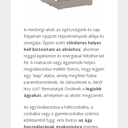
A minőségi alvás az egészségünk és nap
folyamán nyújtott teljesítményünk alfája és
omegája. Éppen ezért
tökéletes helyet
kell biztosítani az alváshoz
, ahonnan
reggel kipihenten és energiával feltöltve kel
fel. A matracok vagy ágyneműk helyes
megválasztása mellett fontos, hogy legyen
egy “alap” alatta, amely megfelel fizikai
paramétereinknek, de ízlésünknek is. Miről
lesz szó? Bemutatjuk Önöknek a
legjobb
ágyakat
, amelyeken az alvást megszereti.
Az ágy kiválasztása a hálószobába, a
szobába vagy a gyerekszobába számos
kritériumtól függ. Ami fontos
az ágy
használatának gyakorisága
(minden