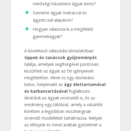
minőségi házastársi ágyat keres?
Szeretne ágyat matraccal és
ágyráccsal alapáron?
Hogyan válassza ki a megfelelő
gyermekágyat?
A következő választási útmutatóban
tippek és tanácsok gyűjteményét
találja, amelyek segítségével pontosan
kiszűrheti az ágyat az Ön igényeinek
megfelelően. Mivel ez egy domináns
bútor, helyénvaló az
ágy élettartamával
és karbantartásával
foglalkozni.
Átnéztük az ágyak recenzióit is, és az
eredmény egy táblázat, amely a vásárlók
körében a legjobban visszhangnak
örvendő modelleket tartalmazza. Melyek
az előnyeik és mivel arattak győzelmet a