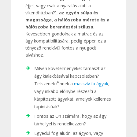
éjjel, vagy csak a nyaralás alatt a
víkendházban?),
az egyén súlya és
magassága, a hálószoba mérete és a
hálószoba berendezési stílusa
.
Kevesebben gondolnak a matrac és az
ágy kompatibilitására, pedig éppen ez a
tényező rendkívül fontos a nyugodt
alváshoz.
Milyen követelményeket támaszt az
ágy kialakításával kapcsolatban?
Tetszenek Önnek a
masszív fa ágyak
,
vagy inkább előnybe részesíti a
kárpitozott ágyakat, amelyek kellemes
tapintásúak?
Fontos az Ön számára, hogy az ágy
tárhellyel is rendelkezzen?
Egyedül fog aludni az ágyon, vagy