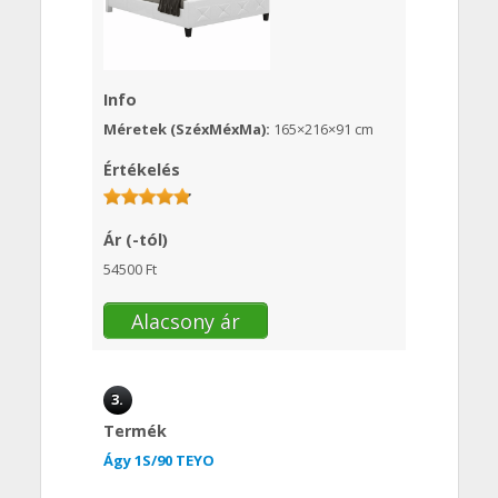
Info
Méretek (SzéxMéxMa):
165×216×91 cm
Értékelés
Ár (-tól)
54500 Ft
Alacsony ár
3.
Termék
Ágy 1S/90 TEYO