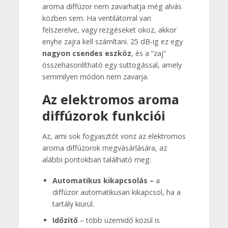
aroma diffúzor nem zavarhatja még alvás
közben sem. Ha ventilátorral van
felszerelve, vagy rezgéseket okoz, akkor
enyhe zajra kell számítani. 25 dB-ig ez egy
nagyon csendes eszköz
, és a “zaj”
összehasonlítható egy suttogással, amely
semmilyen módon nem zavarja.
Az elektromos aroma
diffúzorok funkciói
Az, ami sok fogyasztót vonz az elektromos
aroma diffúzorok megvásárlására, az
alábbi pontokban található meg:
Automatikus kikapcsolás –
a
diffúzor automatikusan kikapcsol, ha a
tartály kiürül.
Időzítő
– több üzemidő közül is