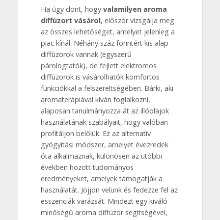
Ha úgy dönt, hogy
valamilyen aroma
diffúzort vásárol
, először vizsgálja meg
az összes lehetőséget, amelyet jelenleg a
piac kínál. Néhány száz forintért kis alap
diffúzorok vannak (egyszerű
párologtatók), de fejlett elektromos
diffúzorok is vásárolhatók komfortos
funkciókkal a felszereltségében. Bárki, aki
aromaterápiával kíván foglalkozni,
alaposan tanulmányozza át az illóolajok
használatának szabályait, hogy valóban
profitáljon belőlük. Ez az alternatív
gyógyítási módszer, amelyet évezredek
óta alkalmaznak, különösen az utóbbi
években hozott tudományos
eredményeket, amelyek támogatják a
használatát. Jöjjön velünk és fedezze fel az
esszenciák varázsát. Mindezt egy kiváló
minőségű aroma diffúzor segítségével,