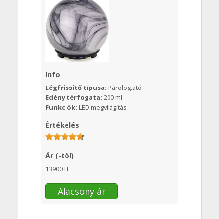
Info
Légfrissítő típusa:
Párologtató
Edény térfogata:
200 ml
Funkciók:
LED megvilágítás
Értékelés
Ár (-tól)
13900 Ft
Alacsony ár