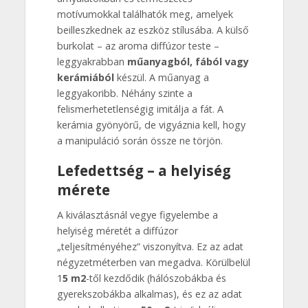
motívumokkal találhatók meg, amelyek
beilleszkednek az eszköz stílusába. A külső
burkolat – az aroma diffúzor teste –
leggyakrabban
műanyagból, fából vagy
kerámiából
készül. A műanyag a
leggyakoribb. Néhány szinte a
felismerhetetlenségig imitálja a fát. A
kerámia gyönyörű, de vigyáznia kell, hogy
a manipuláció során össze ne törjön.
Lefedettség – a helyiség
mérete
A kiválasztásnál vegye figyelembe a
helyiség méretét a diffúzor
„teljesítményéhez” viszonyítva. Ez az adat
négyzetméterben van megadva. Körülbelül
1
5 m2
-től kezdődik (hálószobákba és
gyerekszobákba alkalmas), és ez az adat