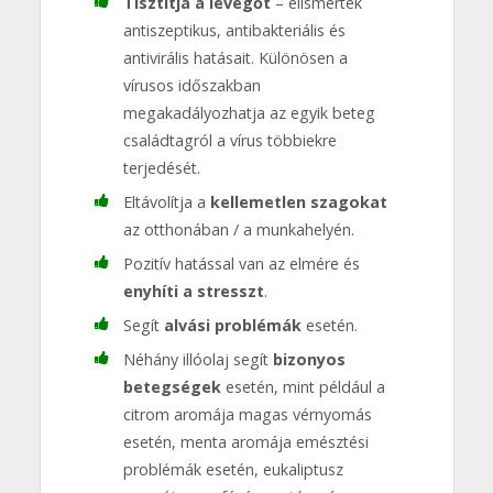
Tisztítja a levegőt
– elismerték
antiszeptikus, antibakteriális és
antivirális hatásait. Különösen a
vírusos időszakban
megakadályozhatja az egyik beteg
családtagról a vírus többiekre
terjedését.
Eltávolítja a
kellemetlen szagokat
az otthonában / a munkahelyén.
Pozitív hatással van az elmére és
enyhíti a stresszt
.
Segít
alvási problémák
esetén.
Néhány illóolaj segít
bizonyos
betegségek
esetén, mint például a
citrom aromája magas vérnyomás
esetén, menta aromája emésztési
problémák esetén, eukaliptusz