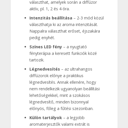
választhat, amelyek során a diffúzor
aktív, pl. 1, 2 és 4 óra.
Intenzitás beállítása
– 2-3 mód közül
választhatja ki az aroma intenzitását.
Nappalra választhat erőset, éjszakára
pedig enyhét.
Színes LED fény
– a nyugtató
fényterápia a keresett funkciók közé
tartozik.
Légnedvesítés
– az ultrahangos
diffúzorok előnye a praktikus
légnedvesítés. Annak ellenére, hogy
nem rendelkezik ugyanolyan beállítási
lehetőségekkel, mint a szokásos
légnedvesítő, minden bizonnyal
előnyös, főleg a fűtési szezonban.
Külön tartályok
– a legjobb
aromaterjesztők valami extrát is