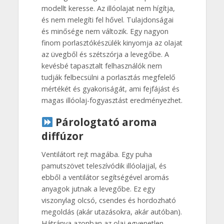
modellt keresse. Az illóolajat nem hígítja,
és nem melegíti fel hővel. Tulajdonságai
és minősége nem változik. Egy nagyon
finom porlasztókészülék kinyomja az olajat
az üvegből és szétszórja a levegőbe. A
kevésbé tapasztalt felhasználók nem
tudják felbecsülni a porlasztás megfelelő
mértékét és gyakoriságát, ami fejfájást és
magas illóolaj-fogyasztást eredményezhet.
Párologtató aroma
diffúzor
Ventilátort rejt magába. Egy puha
pamutszövet teleszívódik illóolajjal, és
ebből a ventilátor segítségével aromás
anyagok jutnak a levegőbe. Ez egy
viszonylag olcsó, csendes és hordozható
megoldás (akár utazásokra, akár autóban).
Hátránya azonban az olaj egyenetlen