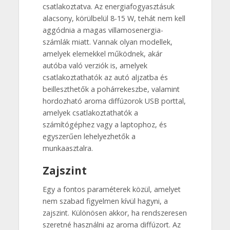
csatlakoztatva. Az energiafogyasztásuk
alacsony, körülbelül 8-15 W, tehát nem kell
aggódnia a magas villamosenergia-
számlák miatt. Vannak olyan modellek,
amelyek elemekkel működnek, akár
autóba való verziók is, amelyek
csatlakoztathatók az autó aljzatba és
beilleszthetők a pohárrekeszbe, valamint
hordozható aroma diffúzorok USB porttal,
amelyek csatlakoztathatók a
számítógéphez vagy a laptophoz, és
egyszerűen lehelyezhetők a
munkaasztalra.
Zajszint
Egy a fontos paraméterek közül, amelyet
nem szabad figyelmen kívül hagyni, a
zajszint. Különösen akkor, ha rendszeresen
szeretné használni az aroma diffúzort. Az