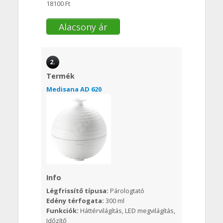
18100 Ft
Alacsony ár
2.
Termék
Medisana AD 620
Info
Légfrissítő típusa:
Párologtató
Edény térfogata:
300 ml
Funkciók:
Háttérvilágítás, LED megvilágítás,
Időzítő