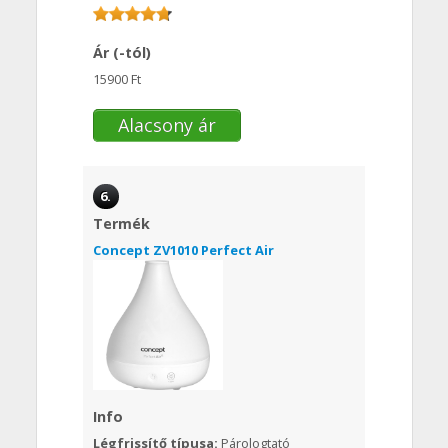
Ár (-tól)
15900 Ft
Alacsony ár
6.
Termék
Concept ZV1010 Perfect Air
Info
Légfrissítő típusa:
Párologtató