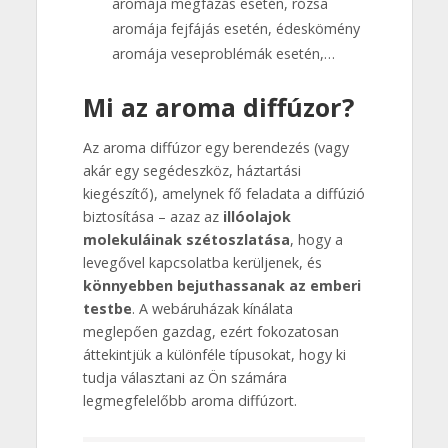
aromája megfázás esetén, rózsa
aromája fejfájás esetén, édeskömény
aromája veseproblémák esetén,…
Mi az aroma diffúzor?
Az aroma diffúzor egy berendezés (vagy
akár egy segédeszköz, háztartási
kiegészítő), amelynek fő feladata a diffúzió
biztosítása – azaz az
illóolajok
molekuláinak szétoszlatása
, hogy a
levegővel kapcsolatba kerüljenek, és
könnyebben bejuthassanak az emberi
testbe
. A webáruházak kínálata
meglepően gazdag, ezért fokozatosan
áttekintjük a különféle típusokat, hogy ki
tudja választani az Ön számára
legmegfelelőbb aroma diffúzort.