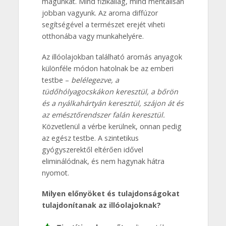
magunkat. Mind fizikailag, mind mentálisan
jobban vagyunk. Az aroma diffúzor
segítségével a természet erejét viheti
otthonába vagy munkahelyére.
Az illóolajokban található aromás anyagok
különféle módon hatolnak be az emberi
testbe –
belélegezve, a
tüdőhólyagocskákon keresztül, a bőrön
és a nyálkahártyán keresztül, szájon át és
az emésztőrendszer falán keresztül.
Közvetlenül a vérbe kerülnek, onnan pedig
az egész testbe. A szintetikus
gyógyszerektől eltérően idővel
eliminálódnak, és nem hagynak hátra
nyomot.
Milyen előnyöket és tulajdonságokat
tulajdonítanak az illóolajoknak?