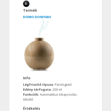
5.
Termék
DOMO DO9210AV
Info
Légfrissítő típusa:
Párologtató
Edény térfogata:
200 ml
Funkciók:
Automatikus kikapcsolás,
Időzítő
Értékelés