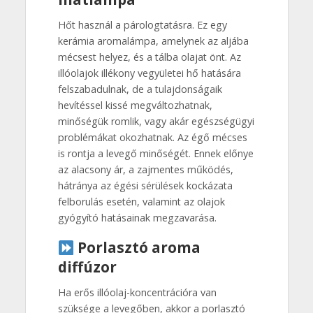
Hőt használ a párologtatásra. Ez egy
kerámia aromalámpa, amelynek az aljába
mécsest helyez, és a tálba olajat önt. Az
illóolajok illékony vegyületei hő hatására
felszabadulnak, de a tulajdonságaik
hevítéssel kissé megváltozhatnak,
minőségük romlik, vagy akár egészségügyi
problémákat okozhatnak. Az égő mécses
is rontja a levegő minőségét. Ennek előnye
az alacsony ár, a zajmentes működés,
hátránya az égési sérülések kockázata
felborulás esetén, valamint az olajok
gyógyító hatásainak megzavarása.
Porlasztó aroma
diffúzor
Ha erős illóolaj-koncentrációra van
szüksége a levegőben, akkor a porlasztó