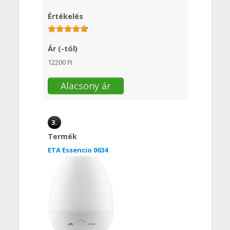
Értékelés
Ár (-tól)
12200 Ft
Alacsony ár
3.
Termék
ETA Essencio 0634