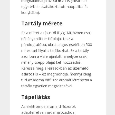
meghaladhatja az
50 m2-
t is (ideális az
egy térben csatlakoztatott nappaliba és
konyhába).
Tartály mérete
Ez a méret a típustól függ. Miközben csak
néhány milliliter illóolajat tesz a
párologtatóba, ultrahangos esetében 500
ml-es tartállyal is találkozhat. Ez a tartály
azonban a vízre ajánlott, amelybe csak
néhány csepp olajat kell hozzáadni.
Keresse meg a leírásokban az
üzemidő
adatot
is – ez megmondja, mennyi ideig
tud az aroma diffúzor aromát létrehozni a
tartály egyetlen megtöltésével.
Tápellátás
Az elektromos aroma diffúzorok
adapterrel vannak a hálózathoz