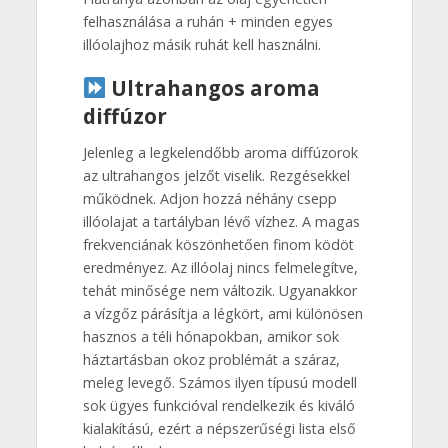
felhasználása a ruhán + minden egyes
illóolajhoz másik ruhát kell használni.
Ultrahangos aroma
diffúzor
Jelenleg a legkelendőbb aroma diffúzorok
az ultrahangos jelzőt viselik. Rezgésekkel
működnek. Adjon hozzá néhány csepp
illóolajat a tartályban lévő vízhez. A magas
frekvenciának köszönhetően finom ködöt
eredményez. Az illóolaj nincs felmelegítve,
tehát minősége nem változik. Ugyanakkor
a vízgőz párásítja a légkört, ami különösen
hasznos a téli hónapokban, amikor sok
háztartásban okoz problémát a száraz,
meleg levegő. Számos ilyen típusú modell
sok ügyes funkcióval rendelkezik és kiváló
kialakítású, ezért a népszerűségi lista első