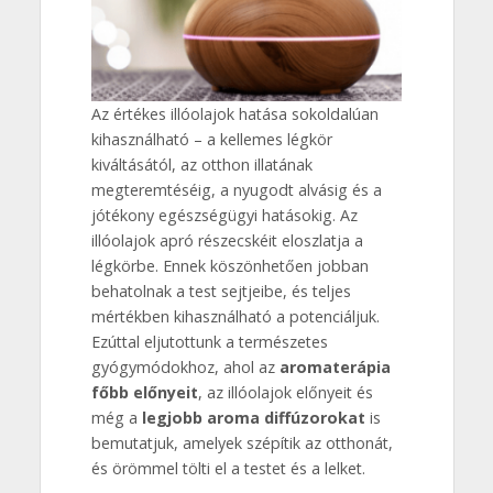
Az értékes illóolajok hatása sokoldalúan
kihasználható – a kellemes légkör
kiváltásától, az otthon illatának
megteremtéséig, a nyugodt alvásig és a
jótékony egészségügyi hatásokig. Az
illóolajok apró részecskéit eloszlatja a
légkörbe. Ennek köszönhetően jobban
behatolnak a test sejtjeibe, és teljes
mértékben kihasználható a potenciáljuk.
Ezúttal eljutottunk a természetes
gyógymódokhoz, ahol az
aromaterápia
főbb előnyeit
, az illóolajok előnyeit és
még a
legjobb aroma diffúzorokat
is
bemutatjuk, amelyek szépítik az otthonát,
és örömmel tölti el a testet és a lelket.