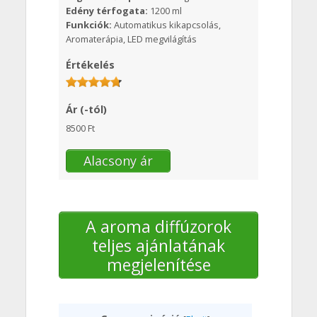
Edény térfogata:
1200 ml
Funkciók:
Automatikus kikapcsolás,
Aromaterápia, LED megvilágítás
Értékelés
Ár (-tól)
8500 Ft
Alacsony ár
A aroma diffúzorok
teljes ajánlatának
megjelenítése