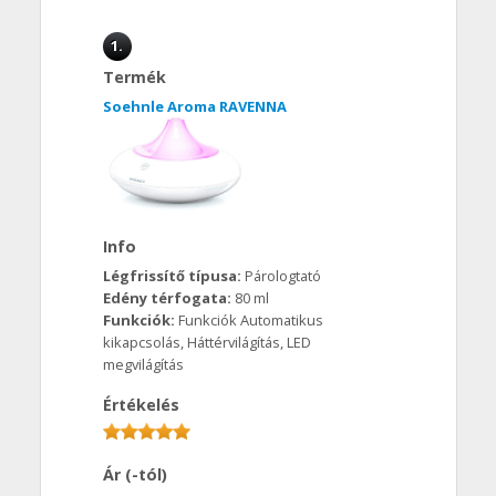
1.
Termék
Soehnle Aroma RAVENNA
Info
Légfrissítő típusa:
Párologtató
Edény térfogata:
80 ml
Funkciók:
Funkciók Automatikus
kikapcsolás, Háttérvilágítás, LED
megvilágítás
Értékelés
Ár (-tól)