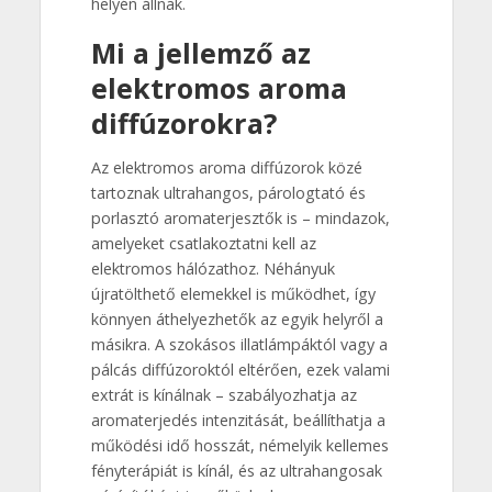
helyén állnak.
Mi a jellemző az
elektromos aroma
diffúzorokra?
Az elektromos aroma diffúzorok közé
tartoznak ultrahangos, párologtató és
porlasztó aromaterjesztők is – mindazok,
amelyeket csatlakoztatni kell az
elektromos hálózathoz. Néhányuk
újratölthető elemekkel is működhet, így
könnyen áthelyezhetők az egyik helyről a
másikra. A szokásos illatlámpáktól vagy a
pálcás diffúzoroktól eltérően, ezek valami
extrát is kínálnak – szabályozhatja az
aromaterjedés intenzitását, beállíthatja a
működési idő hosszát, némelyik kellemes
fényterápiát is kínál, és az ultrahangosak