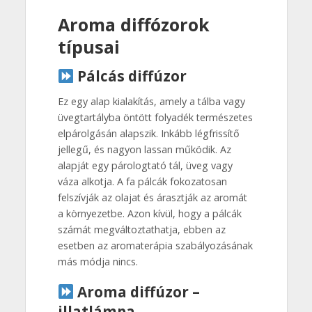
Aroma diffózorok
típusai
Pálcás diffúzor
Ez egy alap kialakítás, amely a tálba vagy
üvegtartályba öntött folyadék természetes
elpárolgásán alapszik. Inkább légfrissítő
jellegű, és nagyon lassan működik. Az
alapját egy párologtató tál, üveg vagy
váza alkotja. A fa pálcák fokozatosan
felszívják az olajat és árasztják az aromát
a környezetbe. Azon kívül, hogy a pálcák
számát megváltoztathatja, ebben az
esetben az aromaterápia szabályozásának
más módja nincs.
Aroma diffúzor –
illatlámpa