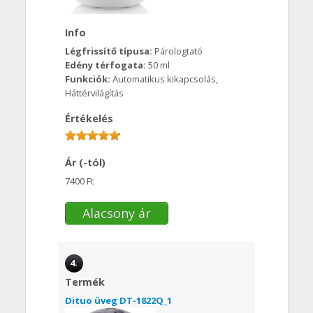
Info
Légfrissítő típusa:
Párologtató
Edény térfogata:
50 ml
Funkciók:
Automatikus kikapcsolás,
Háttérvilágítás
Értékelés
Ár (-tól)
7400 Ft
Alacsony ár
4.
Termék
Dituo üveg DT-1822Q_1