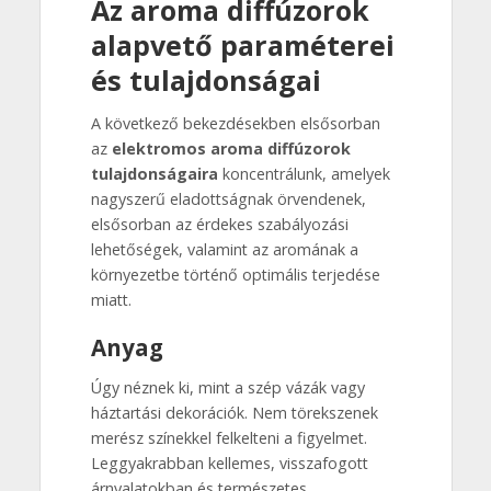
Az aroma diffúzorok
alapvető paraméterei
és tulajdonságai
A következő bekezdésekben elsősorban
az
elektromos aroma diffúzorok
tulajdonságaira
koncentrálunk, amelyek
nagyszerű eladottságnak örvendenek,
elsősorban az érdekes szabályozási
lehetőségek, valamint az aromának a
környezetbe történő optimális terjedése
miatt.
Anyag
Úgy néznek ki, mint a szép vázák vagy
háztartási dekorációk. Nem törekszenek
merész színekkel felkelteni a figyelmet.
Leggyakrabban kellemes, visszafogott
árnyalatokban és természetes