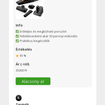
Info
Erőteljes és megbízható porszívó
Feltöltésenként akár 30 percnyi működés
Praktikus kiegészítők
Értékelés
93 %
Ár (-tól)
35000 Ft
Alacsony ár
5.
Termék