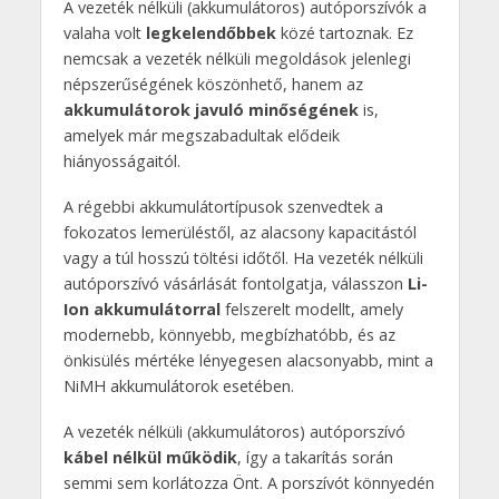
A vezeték nélküli (akkumulátoros) autóporszívók a
valaha volt
legkelendőbbek
közé tartoznak. Ez
nemcsak a vezeték nélküli megoldások jelenlegi
népszerűségének köszönhető, hanem az
akkumulátorok javuló minőségének
is,
amelyek már megszabadultak elődeik
hiányosságaitól.
A régebbi akkumulátortípusok szenvedtek a
fokozatos lemerüléstől, az alacsony kapacitástól
vagy a túl hosszú töltési időtől. Ha vezeték nélküli
autóporszívó vásárlását fontolgatja, válasszon
Li-
Ion akkumulátorral
felszerelt modellt, amely
modernebb, könnyebb, megbízhatóbb, és az
önkisülés mértéke lényegesen alacsonyabb, mint a
NiMH akkumulátorok esetében.
A vezeték nélküli (akkumulátoros) autóporszívó
kábel nélkül működik
, így a takarítás során
semmi sem korlátozza Önt. A porszívót könnyedén