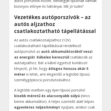
autós porszívók között. Mindegyik típusnak vannak
bizonyos előnyei és hátrányai. Mit jó tudni?
Vezetékes autóporszívók – az
autós aljzathoz
csatlakoztatható tápellátással
Az autós csatlakozóaljzathoz (12V)
csatlakoztatható tápellátással rendelkező
autóporszívó az
autó akkumulátorából veszi
az energiát
.
Kábelen keresztül
csatlakozik az
autóaljzathoz. Bár a kábel egyrészt korlátozó
tényező, jó hír, hogy
átlagos hossza akár 5
méter
is lehet, ami elegendő a legtöbb típusú
személygépkocsi porszívózásához.
A legtöbb esetben egy ilyen típusú porszívó
kisebb méretű és alacsonyabb súlyú
(nincs
benne akkumulátor). A teljes üzemidő alatt képes
egyenletes teljesítményt
nyújtani, amikor csak