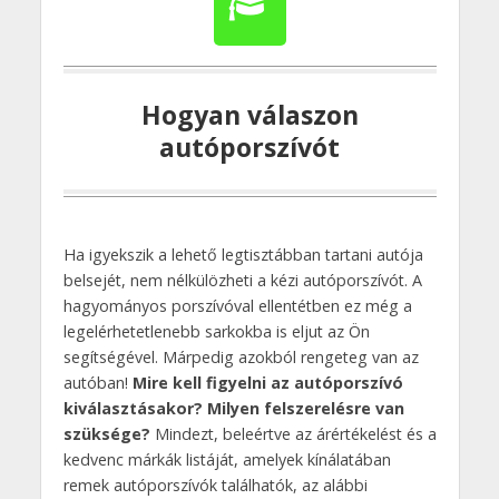
Hogyan válaszon
autóporszívót
Ha igyekszik a lehető legtisztábban tartani autója
belsejét, nem nélkülözheti a kézi autóporszívót. A
hagyományos porszívóval ellentétben ez még a
legelérhetetlenebb sarkokba is eljut az Ön
segítségével. Márpedig azokból rengeteg van az
autóban!
Mire kell figyelni az autóporszívó
kiválasztásakor? Milyen felszerelésre van
szüksége?
Mindezt, beleértve az árértékelést és a
kedvenc márkák listáját, amelyek kínálatában
remek autóporszívók találhatók, az alábbi