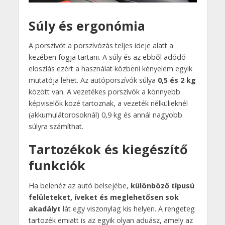
Súly és ergonómia
A porszívót a porszívózás teljes ideje alatt a
kezében fogja tartani. A súly és az ebből adódó
eloszlás ezért a használat közbeni kényelem egyik
mutatója lehet. Az autóporszívók súlya
0,5 és 2 kg
között van. A vezetékes porszívók a könnyebb
képviselők közé tartoznak, a vezeték nélkülieknél
(akkumulátorosoknál) 0,9 kg és annál nagyobb
súlyra számíthat.
Tartozékok és kiegészítő
funkciók
Ha belenéz az autó belsejébe,
különböző típusú
felületeket, íveket és meglehetősen sok
akadályt
lát egy viszonylag kis helyen. A rengeteg
tartozék emiatt is az egyik olyan aduász, amely az