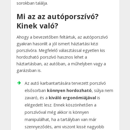
sorokban találja.
Mi az az autóporszívó?
Kinek való?
Ahogy a bevezetőben feltártuk, az autóporszívó
gyakran hasonlít a jól ismert háztartási kézi
porszívóra. Megfelelő választással egyetlen kis
hordozható porszívó hasznos lehet a
háztartásban, az autóban, a műhelyben vagy a
garázsban is.
Az autó karbantartására tervezett porszívó
elsősorban
könnyen hordozható
, súlya nem
zavaró, és a
kiváló ergonómiájával
is
elégedett lesz. Ennek köszönhetően a
porszívóval még akkor is könnyen
manipulálhat, ha a tartályban van már
szennyeződés, ami viszont kissé nagyobb