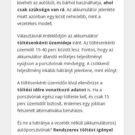
kiveheti az autóból, és bárhol használhatja,
ahol
csak szüksége van rá
. Az akkumulátor jelenléte
miatt azonban egy kicsit nehezebb, mint a
vezetékes modell.
Választásnál érdeklődjön az akkumulátor
töltésenkénti üzemideje
iránt. Az töltésenkénti
üzemidő 15-40 perc között lesz. Fontos, hogy az
akkumulátor állandó erőteljes teljesítményt
nyújtson a porszívónak mindvégig. A csökkenő
teljesítmény inkább hátrányt jelentene, mint előnyt.
A töltésenkénti üzemidőn kívül ellenőrizze a
töltési időre vonatkozó adatot
is. Ha a
porszívónak egész nap töltenie kell, és csak 15
perc üzemidőt biztosít, érdemes egy jobban
felszerelt alternatívába beruházni.
És mi a hátránya a vezeték nélküli (akkumulátoros)
autóporszívónak?
Rendszeres töltést igényel
.