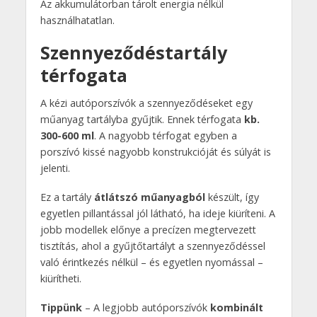
Az akkumulátorban tárolt energia nélkül
használhatatlan.
Szennyeződéstartály
térfogata
A kézi autóporszívók a szennyeződéseket egy
műanyag tartályba gyűjtik. Ennek térfogata
kb.
300-600 ml
. A nagyobb térfogat egyben a
porszívó kissé nagyobb konstrukcióját és súlyát is
jelenti.
Ez a tartály
átlátszó műanyagból
készült, így
egyetlen pillantással jól látható, ha ideje kiüríteni. A
jobb modellek előnye a precízen megtervezett
tisztítás, ahol a gyűjtőtartályt a szennyeződéssel
való érintkezés nélkül – és egyetlen nyomással –
kiürítheti.
Tippünk
– A legjobb autóporszívók
kombinált