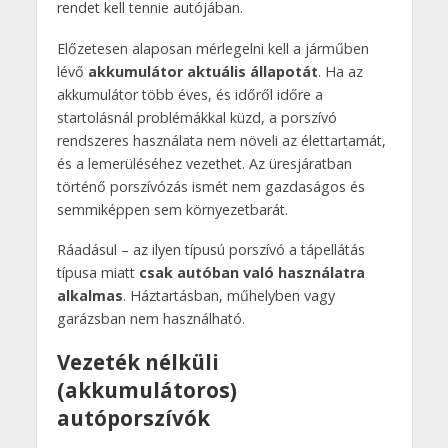
rendet kell tennie autójában.
Előzetesen alaposan mérlegelni kell a járműben
lévő
akkumulátor aktuális állapotát
. Ha az
akkumulátor több éves, és időről időre a
startolásnál problémákkal küzd, a porszívó
rendszeres használata nem növeli az élettartamát,
és a lemerüléséhez vezethet. Az üresjáratban
történő porszívózás ismét nem gazdaságos és
semmiképpen sem környezetbarát.
Ráadásul – az ilyen típusú porszívó a tápellátás
típusa miatt
csak autóban való használatra
alkalmas
. Háztartásban, műhelyben vagy
garázsban nem használható.
Vezeték nélküli
(akkumulátoros)
autóporszívók