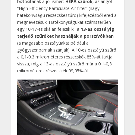
biztosítanak a jól ismert
HEPA szűrők
, az angol
“High Efficiency Particulate Air filter” (nagy
hatékonyságú részecskeszűrő) kifejezésből ered a
megnevezésük. Hatékonyságukat számszerűen
egy 10-17-es skálán fejezik ki,
a 13-as osztályig
terjedő szűrőket használják a porszívókban
(a magasabb osztályúakat például a
gyógyszeriparnak szánják). A 10-es osztályú szűrő
a 0,1-0,3 mikrométeres részecskék 85%-át tartja
vissza, míg a 13-as osztályú szűrő már a 0,1-0,3
mikrométeres részecskék 99,95%-át.