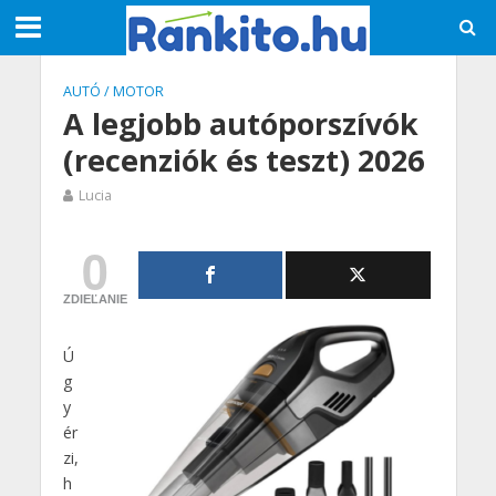
AUTÓ / MOTOR
A legjobb autóporszívók
(recenziók és teszt) 2026
Lucia
0
ZDIEĽANIE
Ú
g
y
ér
zi,
h