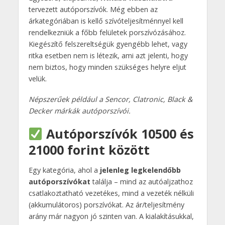
tervezett autóporszívók. Még ebben az
árkategóriában is kellő szívóteljesítménnyel kell
rendelkezniük a főbb felületek porszívózásához.
Kiegészítő felszereltségük gyengébb lehet, vagy
ritka esetben nem is létezik, ami azt jelenti, hogy
nem biztos, hogy minden szükséges helyre eljut
velük.
Népszerűek például a Sencor, Clatronic, Black &
Decker márkák autóporszívói.
Autóporszívók 10500 és
21000 forint között
Egy kategória, ahol a
jelenleg legkelendőbb
autóporszívókat
találja – mind az autóaljzathoz
csatlakoztatható vezetékes, mind a vezeték nélküli
(akkumulátoros) porszívókat. Az ár/teljesítmény
arány már nagyon jó szinten van. A kialakításukkal,