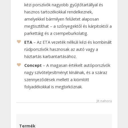
kézi porszívók nagyobb gyűjtőtartállyal és
hasznos tartozékokkal rendelkeznek,
amelyekkel bármilyen felületet alaposan
megtisztíthat – a szőnyegektől és kárpitoktól a
parkettáig és a csempeburkolatig.
ETA
– Az ETA vezeték nélküli kézi és kombinált
rúdporszívók hasznosak az autó vagy a
háztartás karbantartásához.
Concept
– A magasan értékelt autóporszívók
nagy szívóteljesítményt kínálnak, és a száraz
szennyeződések mellett a kiömlött
folyadékokkal is megbirkóznak.
Jít nahoru
Termék