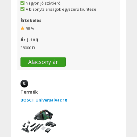
Nagyon jó szívóerő
A bizonytalanságok egyszerű kiürítése
Értékelés
98 %
Ár (-tól)
38000 Ft
Alacsony ár
3.
Termék
BOSCH UniversalVac 18