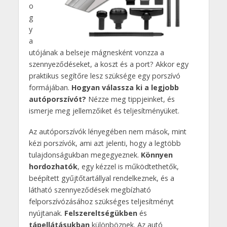
o
g
y
a
utójának a belseje mágnesként vonzza a
szennyeződéseket, a koszt és a port? Akkor egy
praktikus segítőre lesz szüksége egy porszívó
formájában.
Hogyan válassza ki a legjobb
autóporszívót?
Nézze meg tippjeinket, és
ismerje meg jellemzőiket és teljesítményüket.
Az autóporszívók lényegében nem mások, mint
kézi porszívók, ami azt jelenti, hogy a legtöbb
tulajdonságukban megegyeznek.
Könnyen
hordozhatók
, egy kézzel is működtethetők,
beépített gyűjtőtartállyal rendelkeznek, és a
látható szennyeződések megbízható
felporszívózásához szükséges teljesítményt
nyújtanak.
Felszereltségükben
és
tápellátásukban
különböznek. Az autó