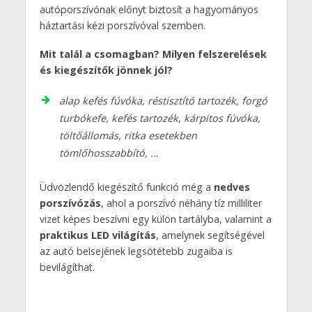
autóporszívónak előnyt biztosít a hagyományos
háztartási kézi porszívóval szemben.
Mit talál a csomagban? Milyen felszerelések
és kiegészítők jönnek jól?
alap kefés fúvóka, réstisztító tartozék, forgó
turbókefe, kefés tartozék, kárpitos fúvóka,
töltőállomás, ritka esetekben
tömlőhosszabbító, …
Üdvözlendő kiegészítő funkció még a
nedves
porszívózás
, ahol a porszívó néhány tíz milliliter
vizet képes beszívni egy külön tartályba, valamint a
praktikus LED világítás
, amelynek segítségével
az autó belsejének legsötétebb zugaiba is
bevilágíthat.