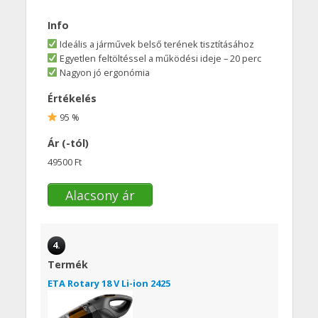
Info
Ideális a járművek belső terének tisztításához
Egyetlen feltöltéssel a működési ideje – 20 perc
Nagyon jó ergonómia
Értékelés
95 %
Ár (-tól)
49500 Ft
Alacsony ár
4.
Termék
ETA Rotary 18 V Li-ion 2425