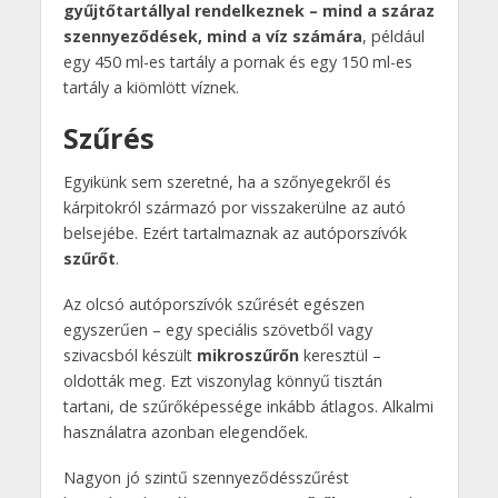
gyűjtőtartállyal rendelkeznek – mind a száraz
szennyeződések, mind a víz számára
, például
egy 450 ml-es tartály a pornak és egy 150 ml-es
tartály a kiömlött víznek.
Szűrés
Egyikünk sem szeretné, ha a szőnyegekről és
kárpitokról származó por visszakerülne az autó
belsejébe. Ezért tartalmaznak az autóporszívók
szűrőt
.
Az olcsó autóporszívók szűrését egészen
egyszerűen – egy speciális szövetből vagy
szivacsból készült
mikroszűrőn
keresztül –
oldották meg. Ezt viszonylag könnyű tisztán
tartani, de szűrőképessége inkább átlagos. Alkalmi
használatra azonban elegendőek.
Nagyon jó szintű szennyeződésszűrést