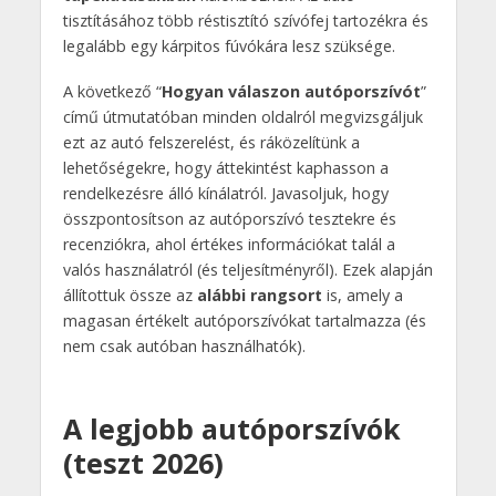
tisztításához több réstisztító szívófej tartozékra és
legalább egy kárpitos fúvókára lesz szüksége.
A következő “
Hogyan válaszon autóporszívót
”
című útmutatóban minden oldalról megvizsgáljuk
ezt az autó felszerelést, és ráközelítünk a
lehetőségekre, hogy áttekintést kaphasson a
rendelkezésre álló kínálatról. Javasoljuk, hogy
összpontosítson az autóporszívó tesztekre és
recenziókra, ahol értékes információkat talál a
valós használatról (és teljesítményről). Ezek alapján
állítottuk össze az
alábbi rangsort
is, amely a
magasan értékelt autóporszívókat tartalmazza (és
nem csak autóban használhatók).
A legjobb autóporszívók
(teszt 2026)