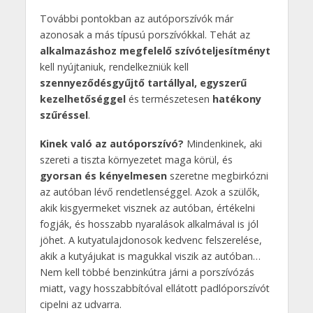
További pontokban az autóporszívók már
azonosak a más típusú porszívókkal. Tehát az
alkalmazáshoz megfelelő szívóteljesítményt
kell nyújtaniuk, rendelkezniük kell
szennyeződésgyűjtő tartállyal, egyszerű
kezelhetőséggel
és természetesen
hatékony
szűréssel
.
Kinek való az autóporszívó?
Mindenkinek, aki
szereti a tiszta környezetet maga körül, és
gyorsan és kényelmesen
szeretne megbirkózni
az autóban lévő rendetlenséggel. Azok a szülők,
akik kisgyermeket visznek az autóban, értékelni
fogják, és hosszabb nyaralások alkalmával is jól
jöhet. A kutyatulajdonosok kedvenc felszerelése,
akik a kutyájukat is magukkal viszik az autóban…
Nem kell többé benzinkútra járni a porszívózás
miatt, vagy hosszabbítóval ellátott padlóporszívót
cipelni az udvarra.