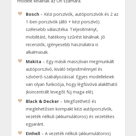
modellt kínálnak az Ön számára.
Bosch
– Kézi porszívók, autóporszívók és 2 az
1-ben porszívók (álló + kézi porszívó)
szélesebb választéka. Teljesítményt,
mobilitást, hatékony szűrést kínálnak. Jó
recenziók, igényesebb használatra is
alkalmasak.
Makita
– Egy másik masszívan megmunkált
autóporszívó, kiváló teljesítménnyel és
szívóerő-szabályozással. Egyes modelleknek
van olyan funkciója, hogy légfúvóvá alakítható
(koncentrált levegőt fúj maga elé).
Black & Decker
– Megfizethető és
meglehetősen kompakt kézi autóporszívók,
vezeték nélküli (akkumulátoros) és vezetékes
egyaránt.
Einhell
– A vezeték nélküli (akkumulátoros)