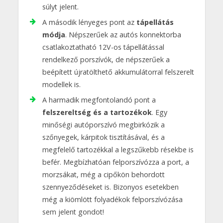
súlyt jelent.
A második lényeges pont az
tápellátás
módja
. Népszerűek az autós konnektorba
csatlakoztatható 12V-os tápellátással
rendelkező porszívók, de népszerűek a
beépített újratölthető akkumulátorral felszerelt
modellek is.
A harmadik megfontolandó pont a
felszereltség és a tartozékok
. Egy
minőségi autóporszívó megbirkózik a
szőnyegek, kárpitok tisztításával, és a
megfelelő tartozékkal a legszűkebb résekbe is
befér. Megbízhatóan felporszívózza a port, a
morzsákat, még a cipőkön behordott
szennyeződéseket is. Bizonyos esetekben
még a kiömlött folyadékok felporszívózása
sem jelent gondot!