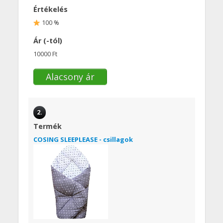
Értékelés
100 %
Ár (-tól)
10000 Ft
Alacsony ár
2.
Termék
COSING SLEEPLEASE - csillagok