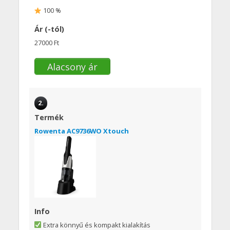
100 %
Ár (-tól)
27000 Ft
Alacsony ár
2.
Termék
Rowenta AC9736WO Xtouch
Info
Extra könnyű és kompakt kialakítás