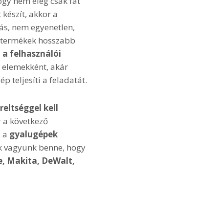
hogy nem elég csak fát
 készít, akkor a
kás, nem egyenetlen,
 fatermékek hosszabb
l a felhasználói
ő elemekként, akár
 teljesíti a feladatát.
eltséggel kell
r a következő
e a
gyalugépek
ak vagyunk benne, hogy
, Makita, DeWalt,