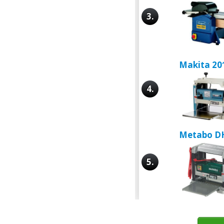
3.
Makita 2
4.
Metabo D
5.