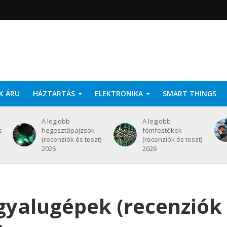
K ÁRU
HÁZTARTÁS
ELEKTRONIKA
SMART THINGS
A legjobb
A legjobb
s
hegesztőpajzsok
fémfestékek
(recenziók és teszt)
(recenziók és teszt)
2026
2026
gyalugépek (recenziók