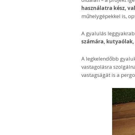
használatra kész, v
műhelygépekkel is, opt
A gyalulás leggyakra
számára, kutyaólak,
A legkelendőbb gyaluk
vastagolásra szolgáln
vastagságát is a pergo