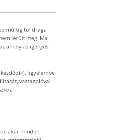
zelmúltig túl drága
 nem térült meg. Ma
s), amely az igényes
 kezdődik), figyelembe
litását, vastagolóval
szköz
 de akár minden
ma, egyengetett,