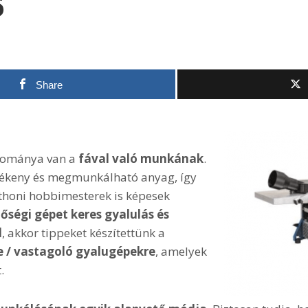
6
Share
yománya van a
fával való munkának
.
lékeny és megmunkálható anyag, így
thoni hobbimesterek is képesek
őségi gépet keres gyalulás és
l
, akkor tippeket készítettünk a
e / vastagoló gyalugépekre
, amelyek
.