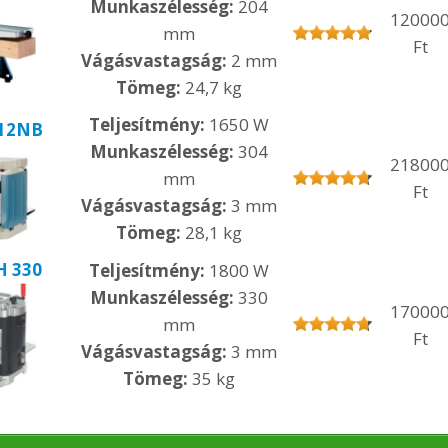
Munkaszélesség:
204
12000
mm
Ft
Vágásvastagság:
2 mm
Tömeg:
24,7 kg
Teljesítmény:
1650 W
012NB
Munkaszélesség:
304
21800
mm
Ft
Vágásvastagság:
3 mm
Tömeg:
28,1 kg
H 330
Teljesítmény:
1800 W
Munkaszélesség:
330
17000
mm
Ft
Vágásvastagság:
3 mm
Tömeg:
35 kg