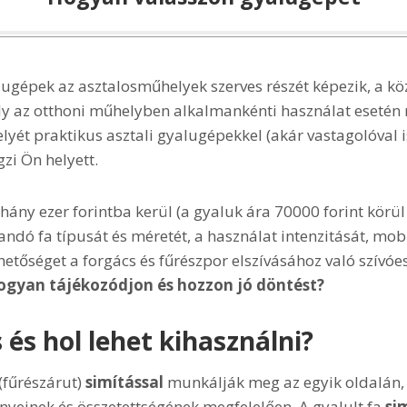
lugépek az asztalosműhelyek szerves részét képezik, a kö
mely az otthoni műhelyben alkalmankénti használat esetén
lyét praktikus asztali gyalugépekkel (akár vastagolóval i
zi Ön helyett.
ny ezer forintba kerül (a gyaluk ára 70000 forint körül
andó fa típusát és méretét, a használat intenzitását, mobi
hetőséget a forgács és fűrészpor elszívásához való szívóe
gyan tájékozódjon és hozzon jó döntést?
 és hol lehet kihasználni?
 (fűrészárut)
simítással
munkálják meg az egyik oldalán,
ényeinek és összetettségének megfelelően. A gyalult fa
si