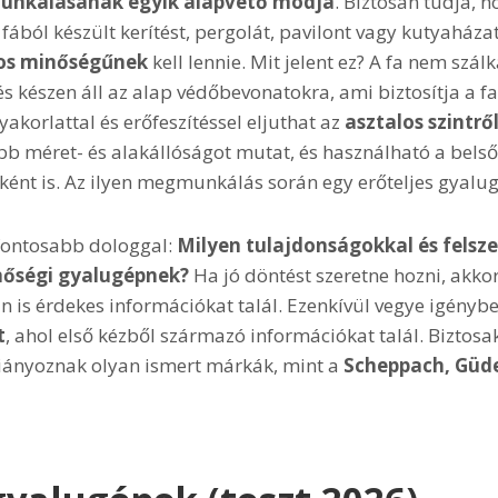
unkálásának egyik alapvető módja
. Biztosan tudja, 
 fából készült kerítést, pergolát, pavilont vagy kutyaházat
los minőségűnek
kell lennie. Mit jelent ez? A fa nem szál
 és készen áll az alap védőbevonatokra, ami biztosítja a
yakorlattal és erőfeszítéssel eljuthat az
asztalos szintrő
obb méret- és alakállóságot mutat, és használható a bels
ént is. Az ilyen megmunkálás során egy erőteljes gyalugép
gfontosabb dologgal:
Milyen tulajdonságokkal és felszer
nőségi gyalugépnek?
Ha jó döntést szeretne hozni, akko
 is érdekes információkat talál. Ezenkívül vegye igényb
t
, ahol első kézből származó információkat talál. Biztos
iányoznak olyan ismert márkák, mint a
Scheppach, Güde