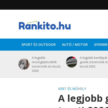
SPORT ÉS OUTDOOR
AUTÓ / MOTOR
GYERME
A legjobb
A legjobb kerékpár
mosógéptisztítók
gumik (recenziók é
(recenziók és teszt)
teszt) 2026
2026
KERT ÉS MŰHELY
A legjobb 