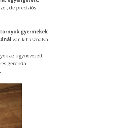
zel, de precíziós
zótornyok gyermekek
sánál
van kihasználva.
lyek az úgynevezett
res gerenda
.