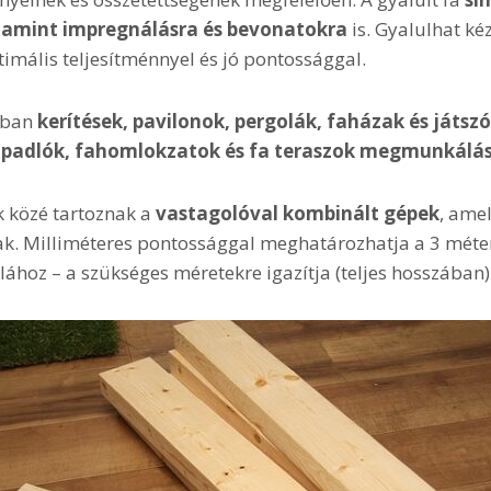
alamint impregnálásra és bevonatokra
is. Gyalulhat kéz
imális teljesítménnyel és jó pontossággal.
bban
kerítések, pavilonok, pergolák, faházak és játs
 padlók, fahomlokzatok és fa teraszok megmunkálá
 közé tartoznak a
vastagolóval kombinált gépek
, ame
ak. Milliméteres pontossággal meghatározhatja a 3 méte
lához – a szükséges méretekre igazítja (teljes hosszában)