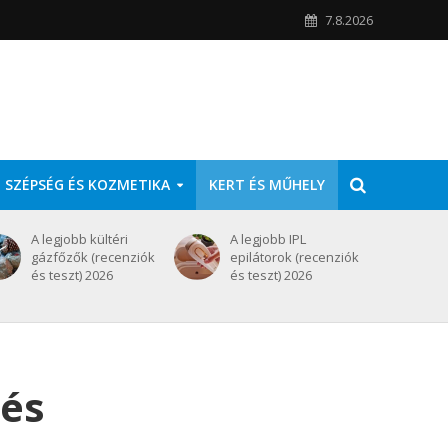
7.8.2026
SZÉPSÉG ÉS KOZMETIKA
KERT ÉS MŰHELY
A legjobb kültéri
A legjobb IPL
gázfőzők (recenziók
epilátorok (recenziók
és teszt) 2026
és teszt) 2026
 és