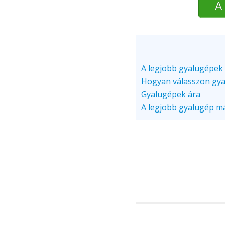
A
A legjobb gyalugépek 
Hogyan válasszon gy
Gyalugépek ára
A legjobb gyalugép m