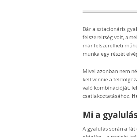
Bár a sztacionáris gya
felszereltség volt, a
már felszerelheti műhe
munka egy részét elvég
Mivel azonban nem néhá
kell vennie a feldolgoz
való kombinációját, le
csatlakoztatásához.
Ho
Mi a gyalulás
A gyalulás során a fát
oldalán – a projekt ig