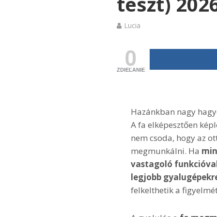
teszt) 202
Lucia
0
ZDIEĽANIE
Hazánkban nagy hag
A fa elképesztően kép
nem csoda, hogy az ot
megmunkálni. Ha
min
vastagoló funkcióva
legjobb gyalugépekr
felkelthetik a figyelmét