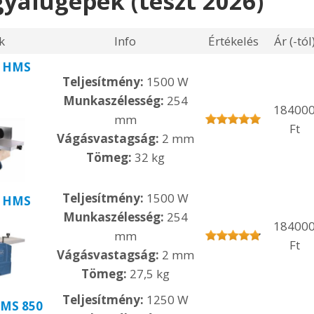
gyalugépek (teszt 2026)
k
Info
Értékelés
Ár (-tól
h HMS
Teljesítmény:
1500 W
Munkaszélesség:
254
18400
mm
Ft
Vágásvastagság:
2 mm
Tömeg:
32 kg
Teljesítmény:
1500 W
h HMS
Munkaszélesség:
254
18400
mm
Ft
Vágásvastagság:
2 mm
Tömeg:
27,5 kg
Teljesítmény:
1250 W
HMS 850