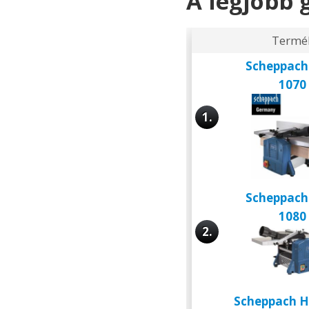
A legjobb 
Termé
Scheppac
1070
1.
Scheppac
1080
2.
Scheppach 