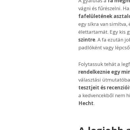
A gyalulás a
fa megm
vágni és fűrészelni. Ha
fafelületének aszta
egy síkra van simítva,
élettartamát. Egy kis g
szintre
. A fa ezután j
padlóként vagy lépcsők
Folytassuk tehát a le
rendelkeznie egy mi
választási útmutatóban
tesztjeit és recenziói
a kedvencekből nem h
Hecht
.