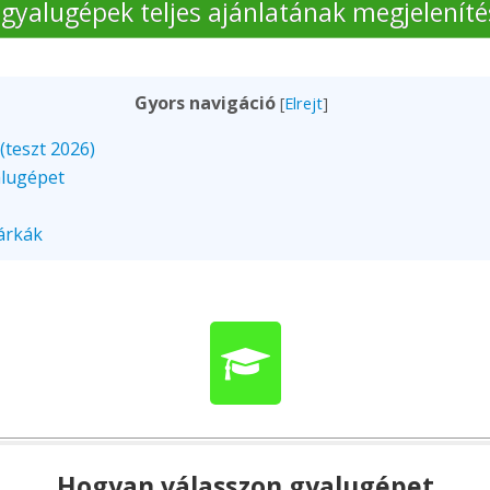
 gyalugépek teljes ajánlatának megjeleníté
Gyors navigáció
[
Elrejt
]
(teszt 2026)
alugépet
árkák
Hogyan válasszon gyalugépet