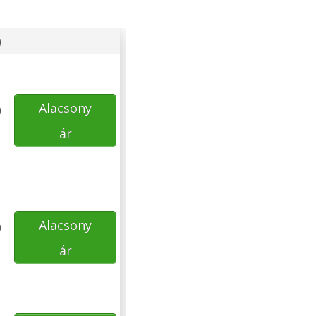
)
Alacsony
0
ár
Alacsony
0
ár