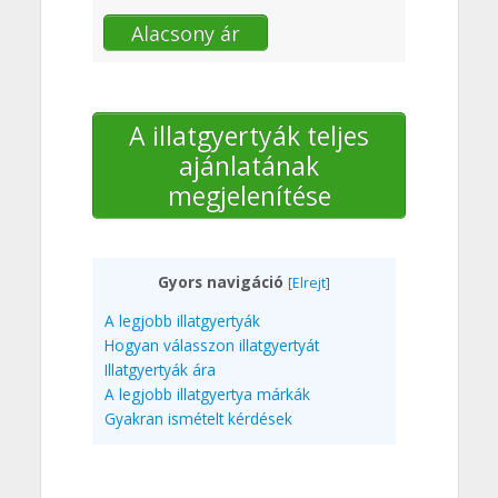
Alacsony ár
A illatgyertyák teljes
ajánlatának
megjelenítése
Gyors navigáció
[
Elrejt
]
A legjobb illatgyertyák
Hogyan válasszon illatgyertyát
Illatgyertyák ára
A legjobb illatgyertya márkák
Gyakran ismételt kérdések