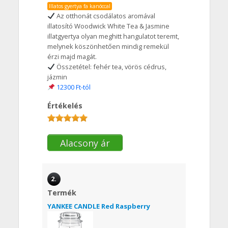
Illatos gyertya fa kanóccal
Az otthonát csodálatos aromával
illatosító Woodwick White Tea & Jasmine
illatgyertya olyan meghitt hangulatot teremt,
melynek köszönhetően mindig remekül
érzi majd magát.
Összetétel: fehér tea, vörös cédrus,
jázmin
12300 Ft-tól
Értékelés
Alacsony ár
2.
Termék
YANKEE CANDLE Red Raspberry