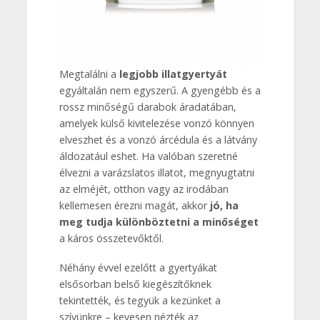
Megtalálni a
legjobb illatgyertyát
egyáltalán nem egyszerű. A gyengébb és a
rossz minőségű darabok áradatában,
amelyek külső kivitelezése vonzó könnyen
elveszhet és a vonzó árcédula és a látvány
áldozatául eshet. Ha valóban szeretné
élvezni a varázslatos illatot, megnyugtatni
az elméjét, otthon vagy az irodában
kellemesen érezni magát, akkor
jó, ha
meg tudja különböztetni a minőséget
a káros összetevőktől.
Néhány évvel ezelőtt a gyertyákat
elsősorban belső kiegészítőknek
tekintették, és tegyük a kezünket a
szívünkre – kevesen nézték az