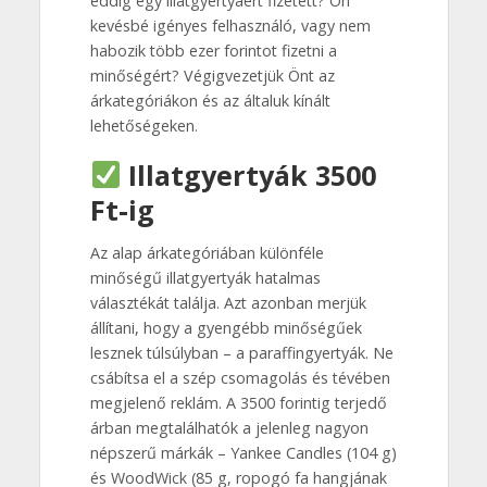
eddig egy illatgyertyáért fizetett? Ön
kevésbé igényes felhasználó, vagy nem
habozik több ezer forintot fizetni a
minőségért? Végigvezetjük Önt az
árkategóriákon és az általuk kínált
lehetőségeken.
Illatgyertyák 3500
Ft-ig
Az alap árkategóriában különféle
minőségű illatgyertyák hatalmas
választékát találja. Azt azonban merjük
állítani, hogy a gyengébb minőségűek
lesznek túlsúlyban – a paraffingyertyák. Ne
csábítsa el a szép csomagolás és tévében
megjelenő reklám. A 3500 forintig terjedő
árban megtalálhatók a jelenleg nagyon
népszerű márkák – Yankee Candles (104 g)
és WoodWick (85 g, ropogó fa hangjának