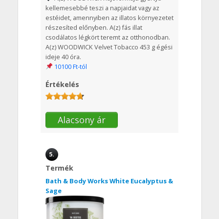
kellemesebbé teszi a napjaidat vagy az
estéidet, amennyiben az illatos környezetet
részesíted előnyben. A(z) fás illat
csodálatos légkört teremt az otthonodban.
A(z) WOODWICK Velvet Tobacco 453 g égési
ideje 40 óra.
10100 Ft-tól
Értékelés
Alacsony ár
5.
Termék
Bath & Body Works White Eucalyptus &
Sage