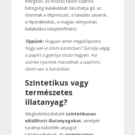
mérgező, és hosszú távon számos
betegség kialakulását okozhatja (pl. az
ólomnak a depresszió, a tanulási zavarok,
a hiperaktivitás, a magas vérnyomás
kialakulása tulajdonítható).
Tippünk:
Hogyan lehet megállapítani,
hogy van-e ólom kanócban? Súrolja végig
a papírt a gyertya tiszta hegyén. Ha
szürke nyomok maradnak a papíron,
ólom van a kanócban.
Szintetikus vagy
természetes
illatanyag?
Megkülönböztetünk
szintetikusan
előállított illatanyagokat
, amelyek
tucatnyi különféle anyagot
tartalmazhatnak, és
természetes