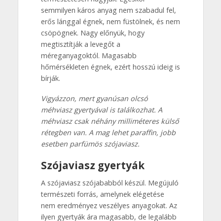
semmilyen káros anyag nem szabadul fel,
erős lánggal égnek, nem füstölnek, és nem
csöpögnek. Nagy előnyük, hogy
megtisztítják a levegőt a
méreganyagoktól. Magasabb
hőmérsékleten égnek, ezért hosszú ideig is
bírják.
Vigyázzon, mert gyanúsan olcsó
méhviasz gyertyával is találkozhat. A
méhviasz csak néhány milliméteres külső
rétegben van. A mag lehet paraffin, jobb
esetben parfümös szójaviasz.
Szójaviasz gyertyák
A szójaviasz szójababból készül. Megújuló
természeti forrás, amelynek elégetése
nem eredményez veszélyes anyagokat. Az
ilyen gyertyák ára magasabb, de legalább