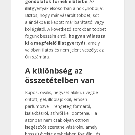
gondolatok törnek előtérbe
. Az
illatgyertyák elsősorban a nők „hobbija”.
Biztos, hogy már vásárolt többet, sőt
ajándékba is kapott már barátaitól vagy
kollégáitól. A következő sorokban többet
fogunk beszélni arról,
hogyan válassza
ki a megfelelő illatgyertyát
, amely
valóban illatos és nem jelent veszélyt az
Ön számára.
A különbség az
összetételben van
Kúpos, ovális, négyzet alakú, üvegbe
öntött, gél, illóolajokkal, erősen
parfümözve – rengeteg formáról,
kialakításról, színről kell döntenie. Ha
azonban nem csak olyan otthoni
kiegészítőt szeretne vásárolni, amely
hosszú évekig egyhelyben fog állni, és