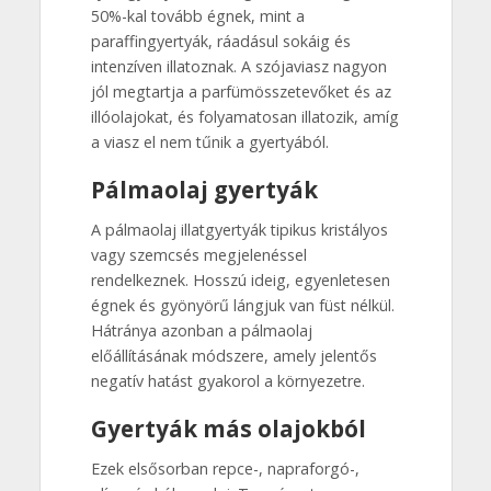
50%-kal tovább égnek, mint a
paraffingyertyák, ráadásul sokáig és
intenzíven illatoznak. A szójaviasz nagyon
jól megtartja a parfümösszetevőket és az
illóolajokat, és folyamatosan illatozik, amíg
a viasz el nem tűnik a gyertyából.
Pálmaolaj gyertyák
A pálmaolaj illatgyertyák tipikus kristályos
vagy szemcsés megjelenéssel
rendelkeznek. Hosszú ideig, egyenletesen
égnek és gyönyörű lángjuk van füst nélkül.
Hátránya azonban a pálmaolaj
előállításának módszere, amely jelentős
negatív hatást gyakorol a környezetre.
Gyertyák más olajokból
Ezek elsősorban repce-, napraforgó-,