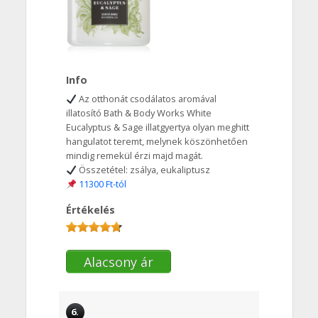
Info
Az otthonát csodálatos aromával
illatosító Bath & Body Works White
Eucalyptus & Sage illatgyertya olyan meghitt
hangulatot teremt, melynek köszönhetően
mindig remekül érzi majd magát.
Összetétel: zsálya, eukaliptusz
11300 Ft-tól
Értékelés
Alacsony ár
6.