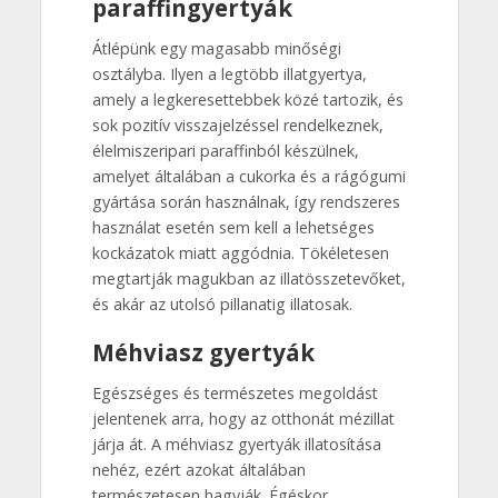
paraffingyertyák
Átlépünk egy magasabb minőségi
osztályba. Ilyen a legtöbb illatgyertya,
amely a legkeresettebbek közé tartozik, és
sok pozitív visszajelzéssel rendelkeznek,
élelmiszeripari paraffinból készülnek,
amelyet általában a cukorka és a rágógumi
gyártása során használnak, így rendszeres
használat esetén sem kell a lehetséges
kockázatok miatt aggódnia. Tökéletesen
megtartják magukban az illatösszetevőket,
és akár az utolsó pillanatig illatosak.
Méhviasz gyertyák
Egészséges és természetes megoldást
jelentenek arra, hogy az otthonát mézillat
járja át. A méhviasz gyertyák illatosítása
nehéz, ezért azokat általában
természetesen hagyják. Égéskor