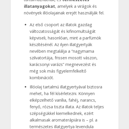
illatanyagokat
, amelyek a virágok és
növények illóolajainak erejét használják fel.
Az első csoport az illatok gazdag
változatosságát és kifinomultságát
képviseli, hasonlóan, mint a parfümök
készítésénél. Az ilyen illatgyertyák
nevében megtalálja a “nagymama
szilvatortája, frissen mosott vászon,
karácsonyi varázs” megnevezést és
még sok más figyelemfelkeltő
kombinációt.
Illóolaj tartalmú illatgyertyával biztosra
mehet, ha fél kísérletezni. Könnyen
elképzelhető vanília, fahéj, narancs,
fenyő, rózsa tiszta illata. Az illatok teljes
szépségükkel kiemelkednek, ezért
alkalmasak aromaterápiára is – pl. a
természetes illatgyertya levendula