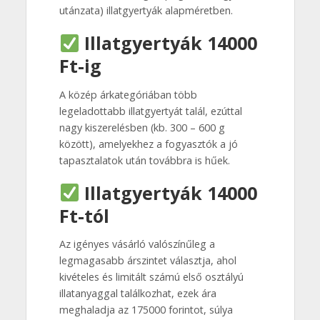
utánzata) illatgyertyák alapméretben.
Illatgyertyák 14000
Ft-ig
A közép árkategóriában több
legeladottabb illatgyertyát talál, ezúttal
nagy kiszerelésben (kb. 300 – 600 g
között), amelyekhez a fogyasztók a jó
tapasztalatok után továbbra is hűek.
Illatgyertyák 14000
Ft-tól
Az igényes vásárló valószínűleg a
legmagasabb árszintet választja, ahol
kivételes és limitált számú első osztályú
illatanyaggal találkozhat, ezek ára
meghaladja az 175000 forintot, súlya