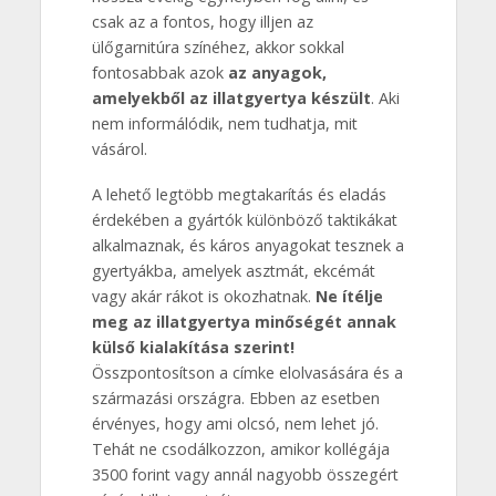
csak az a fontos, hogy illjen az
ülőgarnitúra színéhez, akkor sokkal
fontosabbak azok
az anyagok,
amelyekből az illatgyertya készült
. Aki
nem informálódik, nem tudhatja, mit
vásárol.
A lehető legtöbb megtakarítás és eladás
érdekében a gyártók különböző taktikákat
alkalmaznak, és káros anyagokat tesznek a
gyertyákba, amelyek asztmát, ekcémát
vagy akár rákot is okozhatnak.
Ne ítélje
meg az illatgyertya minőségét annak
külső kialakítása szerint!
Összpontosítson a címke elolvasására és a
származási országra. Ebben az esetben
érvényes, hogy ami olcsó, nem lehet jó.
Tehát ne csodálkozzon, amikor kollégája
3500 forint vagy annál nagyobb összegért