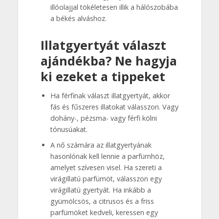
illóolajjal tökéletesen illik a hálószobába
a békés alváshoz.
Illatgyertyát választ
ajándékba? Ne hagyja
ki ezeket a tippeket
Ha férfinak választ illatgyertyát, akkor
fás és fűszeres illatokat válasszon. Vagy
dohány-, pézsma- vagy férfi kölni
tónusúakat.
A nő számára az illatgyertyának
hasonlónak kell lennie a parfümhöz,
amelyet szívesen visel. Ha szereti a
virágillatú parfümöt, válasszon egy
virágillatú gyertyát. Ha inkább a
gyümölcsös, a citrusos és a friss
parfümöket kedveli, keressen egy