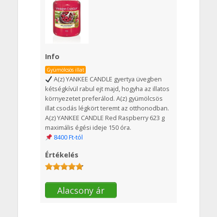
Info
Gyümölcsös illat
A(z) YANKEE CANDLE gyertya üvegben
kétségkívül rabul ejt majd, hogyha az illatos
környezetet preferálod. A(z) gyümölcsös
illat csodás légkört teremt az otthonodban.
A(z) YANKEE CANDLE Red Raspberry 623 g
maximális égési ideje 150 óra.
8400 Ft-tól
Értékelés
Alacsony ár