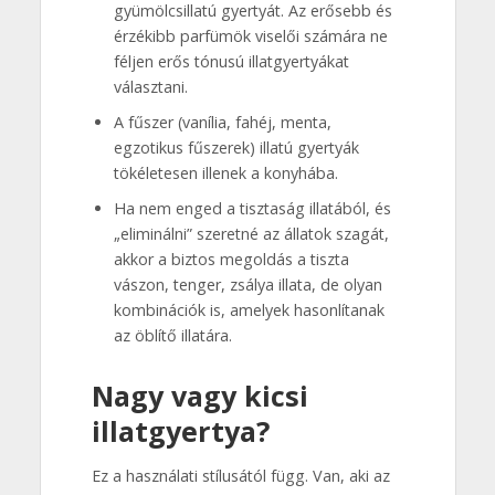
gyümölcsillatú gyertyát. Az erősebb és
érzékibb parfümök viselői számára ne
féljen erős tónusú illatgyertyákat
választani.
A fűszer (vanília, fahéj, menta,
egzotikus fűszerek) illatú gyertyák
tökéletesen illenek a konyhába.
Ha nem enged a tisztaság illatából, és
„eliminálni” szeretné az állatok szagát,
akkor a biztos megoldás a tiszta
vászon, tenger, zsálya illata, de olyan
kombinációk is, amelyek hasonlítanak
az öblítő illatára.
Nagy vagy kicsi
illatgyertya?
Ez a használati stílusától függ. Van, aki az