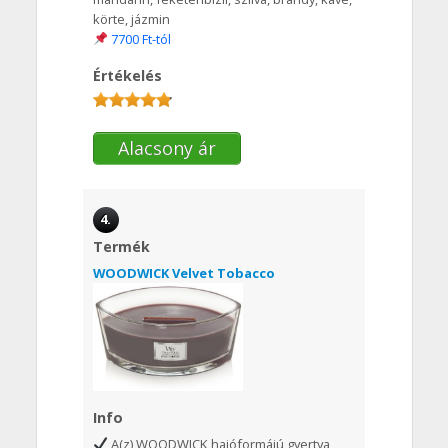
körte, jázmin
7700 Ft-tól
Értékelés
Alacsony ár
4.
Termék
WOODWICK Velvet Tobacco
Info
A(z) WOODWICK hajóformájú gyertya