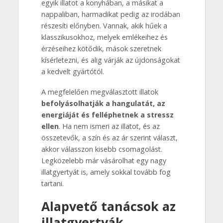
egyik illatot a konyhában, a másikat a
nappaliban, harmadikat pedig az irodában
részesíti előnyben. Vannak, akik hűek a
klasszikusokhoz, melyek emlékeihez és
érzéseihez kötődik, mások szeretnek
kísérletezni, és alig várják az újdonságokat
a kedvelt gyártótól.
A megfelelően megválasztott illatok
befolyásolhatják a hangulatát, az
energiáját és felléphetnek a stressz
ellen
. Ha nem ismeri az illatot, és az
összetevők, a szín és az ár szerint választ,
akkor válasszon kisebb csomagolást.
Legközelebb már vásárolhat egy nagy
illatgyertyát is, amely sokkal tovább fog
tartani.
Alapvető tanácsok az
illatgyertyák