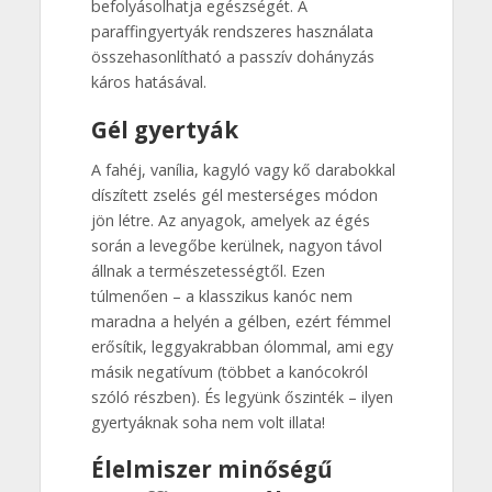
befolyásolhatja egészségét. A
paraffingyertyák rendszeres használata
összehasonlítható a passzív dohányzás
káros hatásával.
Gél gyertyák
A fahéj, vanília, kagyló vagy kő darabokkal
díszített zselés gél mesterséges módon
jön létre. Az anyagok, amelyek az égés
során a levegőbe kerülnek, nagyon távol
állnak a természetességtől. Ezen
túlmenően – a klasszikus kanóc nem
maradna a helyén a gélben, ezért fémmel
erősítik, leggyakrabban ólommal, ami egy
másik negatívum (többet a kanócokról
szóló részben). És legyünk őszinték – ilyen
gyertyáknak soha nem volt illata!
Élelmiszer minőségű