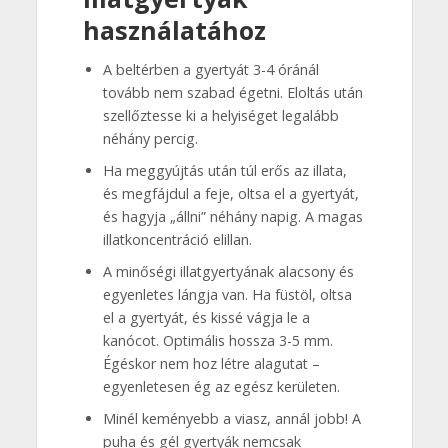
használatához
A beltérben a gyertyát 3-4 óránál
tovább nem szabad égetni. Eloltás után
szellőztesse ki a helyiséget legalább
néhány percig.
Ha meggyújtás után túl erős az illata,
és megfájdul a feje, oltsa el a gyertyát,
és hagyja „állni” néhány napig. A magas
illatkoncentráció elillan.
A minőségi illatgyertyának alacsony és
egyenletes lángja van. Ha füstöl, oltsa
el a gyertyát, és kissé vágja le a
kanócot. Optimális hossza 3-5 mm.
Égéskor nem hoz létre alagutat –
egyenletesen ég az egész kerületen.
Minél keményebb a viasz, annál jobb! A
puha és gél gyertyák nemcsak