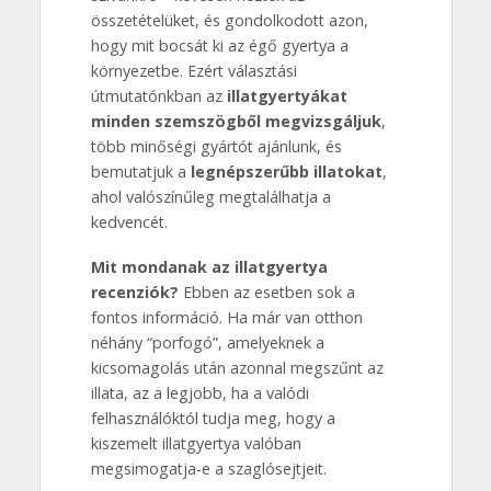
összetételüket, és gondolkodott azon,
hogy mit bocsát ki az égő gyertya a
környezetbe. Ezért választási
útmutatónkban az
illatgyertyákat
minden szemszögből megvizsgáljuk
,
több minőségi gyártót ajánlunk, és
bemutatjuk a
legnépszerűbb illatokat
,
ahol valószínűleg megtalálhatja a
kedvencét.
Mit mondanak az illatgyertya
recenziók?
Ebben az esetben sok a
fontos információ. Ha már van otthon
néhány “porfogó”, amelyeknek a
kicsomagolás után azonnal megszűnt az
illata, az a legjobb, ha a valódi
felhasználóktól tudja meg, hogy a
kiszemelt illatgyertya valóban
megsimogatja-e a szaglósejtjeit.