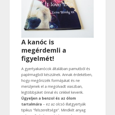
A kanóc is
megérdemli a
figyelmét!
A gyertyakanócok általában pamutból és
papírmagból készülnek. Annak érdekében,
hogy megőrizzék formájukat és ne
merüljenek el a megolvadt viaszban,
legtöbbjüket ónnal és cinkkel keverik.
Ügyeljen a benzol és az ólom
tartalmára
– ez az olcsó illatgyertyák
tipikus “felszereltsége”. Mindkét anyag