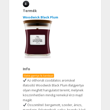
3.
Termék
Woodwick Black Plum
Info
Illatos gyertya fa kanóccal
Az otthonát csodálatos aromával
illatosító Woodwick Black Plum illatgyertya
olyan meghitt hangulatot teremt, melynek
köszönhetően mindig remekül érzi majd
magát.
Összetétel: bergamott, szeder, ánizs,
mandarin, feketeribizli, szilva, brandy, kávé,