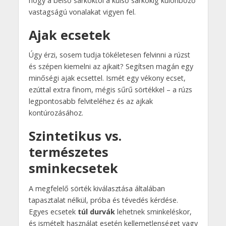
hogy a belső sarkoktól a külső sarkokig különböző
vastagságú vonalakat vigyen fel.
Ajak ecsetek
Úgy érzi, sosem tudja tökéletesen felvinni a rúzst
és szépen kiemelni az ajkait? Segítsen magán egy
minőségi ajak ecsettel. Ismét egy vékony ecset,
ezúttal extra finom, mégis sűrű sörtékkel – a rúzs
legpontosabb felviteléhez és az ajkak
kontúrozásához.
Szintetikus vs.
természetes
sminkecsetek
A megfelelő sörték kiválasztása általában
tapasztalat nélkül, próba és tévedés kérdése.
Egyes ecsetek
túl durvák
lehetnek sminkeléskor,
és ismételt használat esetén kellemetlenséget vagy