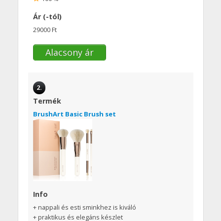
Ár (-tól)
29000 Ft
Alacsony ár
2.
Termék
BrushArt Basic Brush set
Info
+ nappali és esti sminkhez is kiváló
+ praktikus és elegáns készlet