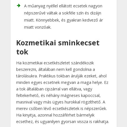
A műanyag nyéllel ellátott ecsetek nagyon
népszerűvé váltak a sokféle szín és dizájn
miatt. Könnyebbek, és gyakran kedvező ár
miatt vonzóak.
Kozmetikai sminkecset
tok
Ha kozmetikai ecsetkészletet szándékozik
beszerezni, általában nem kell gondolnia a
tárolásukra. Praktikus tokban árulják ezeket, ahol
minden egyes ecsetnek megvan a maga helye. Ez
a tok általában cipzárral van ellátva, vagy
feltekerhető, és néhány mágneses kapoccsal,
masnival vagy más ügyes hurokkal rögzíthető. A
merev csőben lévő ecsetkészletek is népszerűek.
Ha kinyitja, azonnal hozzáférhet bármelyik
ecsethez, és ugyanilyen gyorsan vissza is rakhatja.