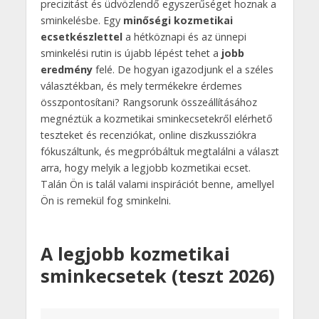
precizitást és üdvözlendő egyszerűséget hoznak a
sminkelésbe. Egy
minőségi kozmetikai
ecsetkészlettel
a hétköznapi és az ünnepi
sminkelési rutin is újabb lépést tehet a
jobb
eredmény
felé. De hogyan igazodjunk el a széles
választékban, és mely termékekre érdemes
összpontosítani? Rangsorunk összeállításához
megnéztük a kozmetikai sminkecsetekről elérhető
teszteket és recenziókat, online diszkussziókra
fókuszáltunk, és megpróbáltuk megtalálni a választ
arra, hogy melyik a legjobb kozmetikai ecset.
Talán Ön is talál valami inspirációt benne, amellyel
Ön is remekül fog sminkelni.
A legjobb kozmetikai
sminkecsetek (teszt 2026)