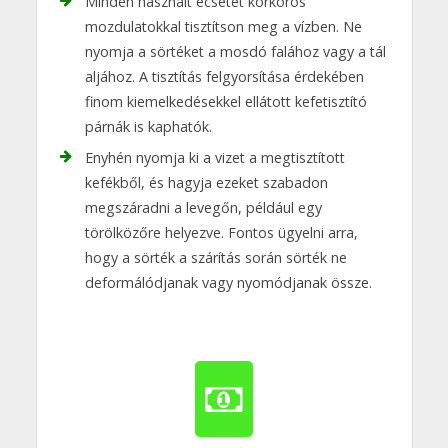
Minden használt ecsetet körkörös
mozdulatokkal tisztítson meg a vízben. Ne
nyomja a sörtéket a mosdó falához vagy a tál
aljához. A tisztítás felgyorsítása érdekében
finom kiemelkedésekkel ellátott kefetisztító
párnák is kaphatók.
Enyhén nyomja ki a vizet a megtisztított
kefékből, és hagyja ezeket szabadon
megszáradni a levegőn, például egy
törölközőre helyezve. Fontos ügyelni arra,
hogy a sörték a szárítás során sörték ne
deformálódjanak vagy nyomódjanak össze.