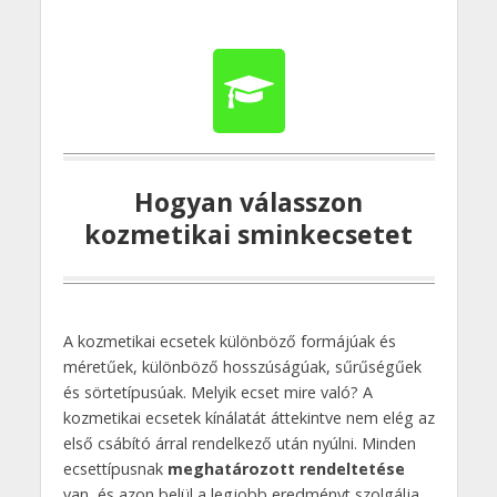
Hogyan válasszon
kozmetikai sminkecsetet
A kozmetikai ecsetek különböző formájúak és
méretűek, különböző hosszúságúak, sűrűségűek
és sörtetípusúak. Melyik ecset mire való? A
kozmetikai ecsetek kínálatát áttekintve nem elég az
első csábító árral rendelkező után nyúlni. Minden
ecsettípusnak
meghatározott rendeltetése
van, és azon belül a legjobb eredményt szolgálja.