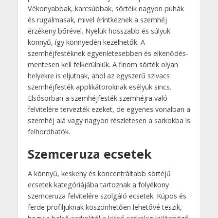
Vékonyabbak, karcsúbbak, sörtéik nagyon puhák
és rugalmasak, mivel érintkeznek a szemhéj
érzékeny bőrével. Nyelük hosszabb és súlyuk
könnyű, így könnyedén kezelhetők. A
szemhéjfestéknek egyenletesebben és elkenődés-
mentesen kell felkerülniük. A finom sörték olyan
helyekre is eljutnak, ahol az egyszerű szivacs
szemhéjfesték applikátoroknak esélyük sincs.
Elsősorban a szemhéjfesték szemhéjra való
felvitelére tervezték ezeket, de egyenes vonalban a
szemhéj alá vagy nagyon részletesen a sarkokba is
felhordhatók.
Szemceruza ecsetek
A könnyű, keskeny és koncentráltabb sörtéjű
ecsetek kategóriájába tartoznak a folyékony
szemceruza felvitelére szolgáló ecsetek. Kúpos és
ferde profiljuknak köszönhetően lehetővé teszik,