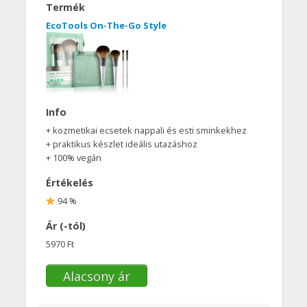
Termék
EcoTools On-The-Go Style
Info
+ kozmetikai ecsetek nappali és esti sminkekhez
+ praktikus készlet ideális utazáshoz
+ 100% vegán
Értékelés
94 %
Ár (-tól)
5970 Ft
Alacsony ár