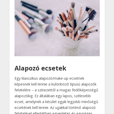
Alapozó ecsetek
Egy klasszikus alapozó/make-up ecsetnek
képesnek kell lennie a különböző típusú alapozók
felvitelére – a színezettől a magas fedőképességű
alapozókig. Ez általában egy lapos, szélesebb
ecset, amelynek a készlet egyik legjobb minőségű
ecsetének kell lennie. Az ujjakkal történő alapozó
felvitelével ellentétben egyenletes és egységes