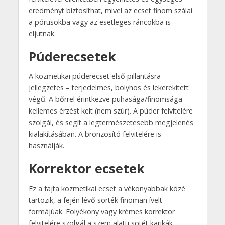
eredményt biztosíthat, mivel az ecset finom szálai
a pórusokba vagy az esetleges ráncokba is
eljutnak.
Púderecsetek
A kozmetikai púderecset első pillantásra
jellegzetes – terjedelmes, bolyhos és lekerekített
végű. A bőrrel érintkezve puhasága/finomsága
kellemes érzést kelt (nem szúr). A púder felvitelére
szolgál, és segít a legtermészetesebb megjelenés
kialakításában. A bronzosító felvitelére is
használják.
Korrektor ecsetek
Ez a fajta kozmetikai ecset a vékonyabbak közé
tartozik, a fején lévő sörték finoman ívelt
formájúak. Folyékony vagy krémes korrektor
felvitelére szolgál a szem alatti sötét karikák