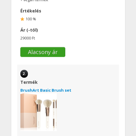
Értékelés
100 %
Ár (-tól)
29000 Ft
Alacsony ár
2.
Termék
BrushArt Basic Brush set