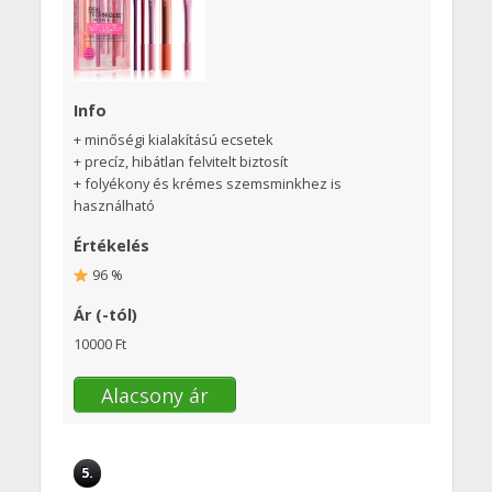
Info
+ minőségi kialakítású ecsetek
+ precíz, hibátlan felvitelt biztosít
+ folyékony és krémes szemsminkhez is
használható
Értékelés
96 %
Ár (-tól)
10000 Ft
Alacsony ár
5.