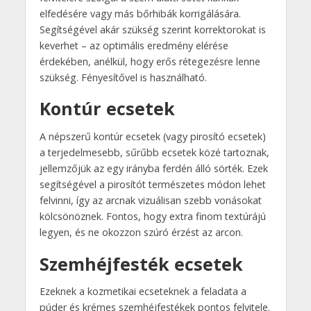
elfedésére vagy más bőrhibák korrigálására.
Segítségével akár szükség szerint korrektorokat is
keverhet – az optimális eredmény elérése
érdekében, anélkül, hogy erős rétegezésre lenne
szükség. Fényesítővel is használható.
Kontúr ecsetek
A népszerű kontúr ecsetek (vagy pirosító ecsetek)
a terjedelmesebb, sűrűbb ecsetek közé tartoznak,
jellemzőjük az egy irányba ferdén álló sörték. Ezek
segítségével a pirosítót természetes módon lehet
felvinni, így az arcnak vizuálisan szebb vonásokat
kölcsönöznek. Fontos, hogy extra finom textúrájú
legyen, és ne okozzon szúró érzést az arcon.
Szemhéjfesték ecsetek
Ezeknek a kozmetikai ecseteknek a feladata a
púder és krémes szemhéjfestékek pontos felvitele.