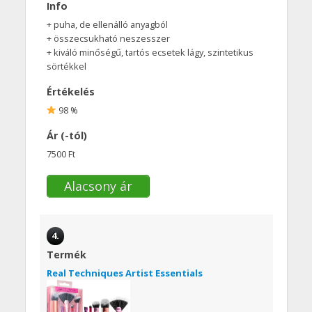
Info
+ puha, de ellenálló anyagból
+ összecsukható neszesszer
+ kiváló minőségű, tartós ecsetek lágy, szintetikus
sörtékkel
Értékelés
98 %
Ár (-tól)
7500 Ft
Alacsony ár
4.
Termék
Real Techniques Artist Essentials