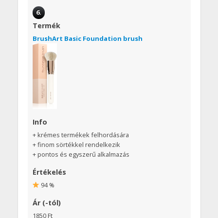
6.
Termék
BrushArt Basic Foundation brush
Info
+ krémes termékek felhordására
+ finom sörtékkel rendelkezik
+ pontos és egyszerű alkalmazás
Értékelés
94 %
Ár (-tól)
1850 Ft