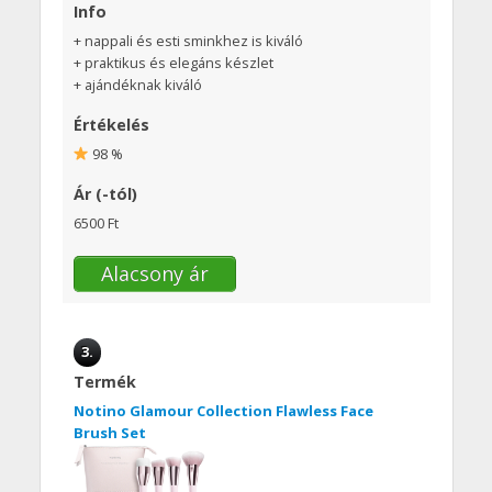
Info
+ nappali és esti sminkhez is kiváló
+ praktikus és elegáns készlet
+ ajándéknak kiváló
Értékelés
98 %
Ár (-tól)
6500 Ft
Alacsony ár
3.
Termék
Notino Glamour Collection Flawless Face
Brush Set