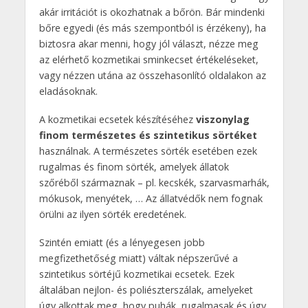
akár irritációt is okozhatnak a bőrön. Bár mindenki
bőre egyedi (és más szempontból is érzékeny), ha
biztosra akar menni, hogy jól választ, nézze meg
az elérhető kozmetikai sminkecset értékeléseket,
vagy nézzen utána az összehasonlító oldalakon az
eladásoknak.
A kozmetikai ecsetek készítéséhez
viszonylag
finom természetes és szintetikus sörtéket
használnak. A természetes sörték esetében ezek
rugalmas és finom sörték, amelyek állatok
szőréből származnak – pl. kecskék, szarvasmarhák,
mókusok, menyétek, … Az állatvédők nem fognak
örülni az ilyen sörték eredetének.
Szintén emiatt (és a lényegesen jobb
megfizethetőség miatt) váltak népszerűvé a
szintetikus sörtéjű kozmetikai ecsetek. Ezek
általában nejlon- és poliészterszálak, amelyeket
úgy alkottak meg, hogy puhák, rugalmasak és úgy