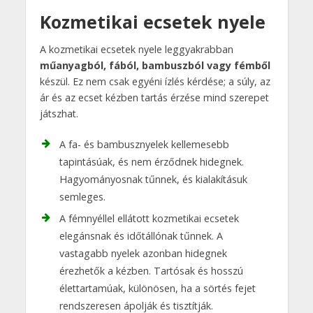
Kozmetikai ecsetek nyele
A kozmetikai ecsetek nyele leggyakrabban
műanyagból, fából, bambuszból vagy fémből
készül. Ez nem csak egyéni ízlés kérdése; a súly, az
ár és az ecset kézben tartás érzése mind szerepet
játszhat.
A fa- és bambusznyelek kellemesebb
tapintásúak, és nem érződnek hidegnek.
Hagyományosnak tűnnek, és kialakításuk
semleges.
A fémnyéllel ellátott kozmetikai ecsetek
elegánsnak és időtállónak tűnnek. A
vastagabb nyelek azonban hidegnek
érezhetők a kézben. Tartósak és hosszú
élettartamúak, különösen, ha a sörtés fejet
rendszeresen ápolják és tisztítják.