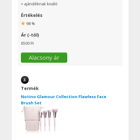
+ ajándéknak kiváló
Értékelés
98 %
Ár (-tól)
6500 Ft
Alacsony ár
3.
Termék
Notino Glamour Collection Flawless Face
Brush Set