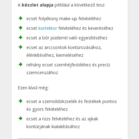
A
készlet alapja
például a következő lesz:
ecset folyékony make-up felviteléhez
ecset
korrektor
felviteléhez és keveréséhez
ecset a bőr púderrel való egyesítéséhez
ecset az arccsontok kontúrozásához,
élénkítéséhez, kiemeléséhez
néhány ecset szemhéjfestékhez és precíz
szemceruzához
Ezen kívül még:
ecset a szemöldökzselék és festékek pontos
és gyors felviteléhez
ecset a rúzs felviteléhez és az ajkak
kontúrjának kialakításához