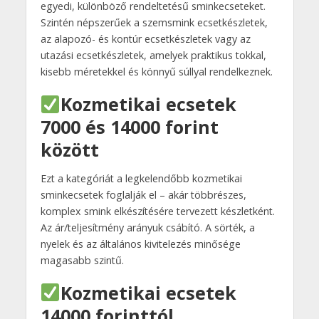
egyedi, különböző rendeltetésű sminkecseteket.
Szintén népszerűek a szemsmink ecsetkészletek,
az alapozó- és kontúr ecsetkészletek vagy az
utazási ecsetkészletek, amelyek praktikus tokkal,
kisebb méretekkel és könnyű súllyal rendelkeznek.
Kozmetikai ecsetek
7000 és 14000 forint
között
Ezt a kategóriát a legkelendőbb kozmetikai
sminkecsetek foglalják el – akár többrészes,
komplex smink elkészítésére tervezett készletként.
Az ár/teljesítmény arányuk csábító. A sörték, a
nyelek és az általános kivitelezés minősége
magasabb szintű.
Kozmetikai ecsetek
14000 forinttól