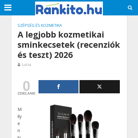
SZÉPSÉG ÉS KOZMETIKA
A legjobb kozmetikai
sminkecsetek (recenziók
és teszt) 2026
Lucia
0
ZDIEĽANIE
M
ily
e
n
ki