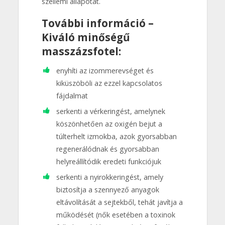
szellemi állapotát.
További információ –
Kiváló minőségű
masszázsfotel:
enyhíti az izommerevséget és
kiküszöböli az ezzel kapcsolatos
fájdalmat
serkenti a vérkeringést, amelynek
köszönhetően az oxigén bejut a
túlterhelt izmokba, azok gyorsabban
regenerálódnak és gyorsabban
helyreállítódik eredeti funkciójuk
serkenti a nyirokkeringést, amely
biztosítja a szennyező anyagok
eltávolítását a sejtekből, tehát javítja a
működését (nők esetében a toxinok