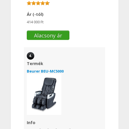
Ár (-tól)
414 000 Ft
Alacsony ár
4.
Termék
Beurer BEU-MC5000
Info