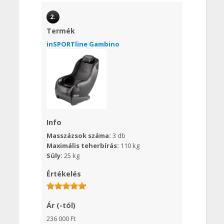
2.
Termék
inSPORTline Gambino
Info
Masszázsok száma:
3 db
Maximális teherbírás:
110 kg
Súly:
25 kg
Értékelés
Ár (-tól)
236 000 Ft