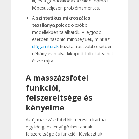
ki, és a gondoskodás a valódi bőrhöz
képest teljesen problémamentes.
A
szintetikus mikroszálas
textilanyagok
az olcsóbb
modellekben találhatók. A legjobb
esetben hasonló minőségűek, mint az
ülőgarnitúrák
huzata, rosszabb esetben
néhány év múlva kikopott foltokat vehet
észre rajta.
A masszázsfotel
funkciói,
felszereltsége és
kényelme
Az új masszázsfotel kiismerése eltarthat
egy ideig, és lenyűgözheti annak
felszereltsége és funkciói. Kiválasztjuk