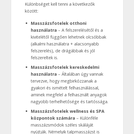
Különbséget kell tenni a következők
között:
Masszázsfotelek otthoni
használatra
– A felszerelésétől és a
kivitelétől függően lehetnek olcsóbbak
(alkalmi használatra + alacsonyabb
felszerelés), de drágábbak és jól
felszereltek is.
Masszázsfotelek kereskedelmi
használatra
– Általában úgy vannak
tervezve, hogy megbirkózzanak a
gyakori és ismételt felhasználással,
aminek megfelel a felhasznált anyagok
nagyobb terhelhetősége és tartóssága.
Masszázsfotelek wellness és SPA
központok számára
– Különféle
masszázsmódok széles skáláját
nyújtják. Némelyik talpmasszázst is