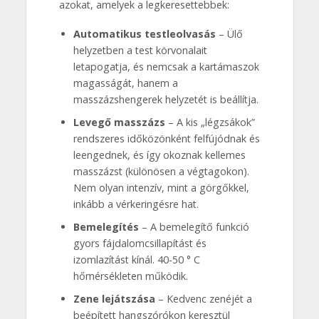
azokat, amelyek a legkeresettebbek:
Automatikus testleolvasás
– Ülő
helyzetben a test körvonalait
letapogatja, és nemcsak a kartámaszok
magasságát, hanem a
masszázshengerek helyzetét is beállítja.
Levegő masszázs
– A kis „légzsákok”
rendszeres időközönként felfújódnak és
leengednek, és így okoznak kellemes
masszázst (különösen a végtagokon).
Nem olyan intenzív, mint a görgőkkel,
inkább a vérkeringésre hat.
Bemelegítés
– A bemelegítő funkció
gyors fájdalomcsillapítást és
izomlazítást kínál. 40-50 ° C
hőmérsékleten működik.
Zene lejátszása
– Kedvenc zenéjét a
beépített hangszórókon keresztül