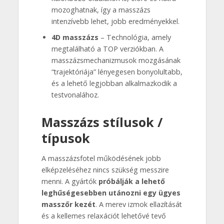
mozoghatnak, így a masszázs
intenzívebb lehet, jobb eredményekkel.
4D masszázs
– Technológia, amely
megtalálható a TOP verziókban. A
masszázsmechanizmusok mozgásának
“trajektóriája” lényegesen bonyolultabb,
és a lehető legjobban alkalmazkodik a
testvonalához.
Masszázs stílusok /
típusok
A masszázsfotel működésének jobb
elképzeléséhez nincs szükség messzire
menni. A gyártók
próbálják a lehető
leghűségesebben utánozni egy ügyes
masszőr kezét
. A merev izmok ellazítását
és a kellemes relaxációt lehetővé tevő