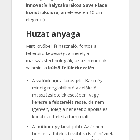
innovatív helytakarékos Save Place
konstrukcióra
, amely esetén 10 cm
elegendő.
Huzat anyaga
Mint jövőbeli felhasználó, fontos a
teherbíró képesség, a méret, a
masszázstechnológiák, az üzemmódok,
valamint a
külső felületkezelés
.
A
valódi bőr
a luxus jele. Bár még
mindig megtalálható az előkelő
masszázsfotelek esetében, vagy
kérésre a felszerelés része, de nem
igényelt, főleg a nehezebb ápolás és
korlátozott élettartam miatt.
A
műbőr
egy kicsit jobb. Az ár nem
borsos, a fotelek továbbra is jól néznek