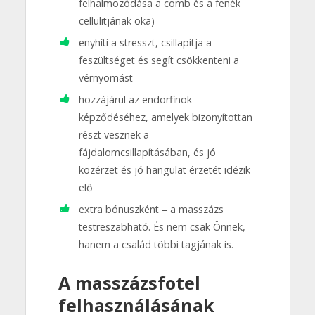
felhalmozódása a comb és a fenék
cellulitjának oka)
enyhíti a stresszt, csillapítja a
feszültséget és segít csökkenteni a
vérnyomást
hozzájárul az endorfinok
képződéséhez, amelyek bizonyítottan
részt vesznek a
fájdalomcsillapításában, és jó
közérzet és jó hangulat érzetét idézik
elő
extra bónuszként – a masszázs
testreszabható. És nem csak Önnek,
hanem a család többi tagjának is.
A masszázsfotel
felhasználásának