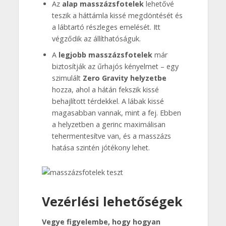
Az
alap masszázsfotelek
lehetővé
teszik a háttámla kissé megdöntését és
a lábtartó részleges emelését. Itt
végződik az állíthatóságuk.
A
legjobb masszázsfotelek
már
biztosítják az űrhajós kényelmet – egy
szimulált
Zero Gravity helyzetbe
hozza, ahol a hátán fekszik kissé
behajlított térdekkel. A lábak kissé
magasabban vannak, mint a fej. Ebben
a helyzetben a gerinc maximálisan
tehermentesítve van, és a masszázs
hatása szintén jótékony lehet.
Vezérlési lehetőségek
Vegye figyelembe, hogy hogyan