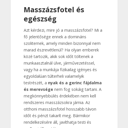
Masszázsfotel és
egészség
Azt kérdezi, mire jó a masszázsfotel? Mi a
fő jelentősége ennek a domináns
szoliternek, amely minden bizonnyal nem
marad észrevétlenül? Ha olyan emberek
közé tartozik, akik sok időt töltenek a
munkaasztalnál ülve, járművezetéssel,
vagy ha a munkája fizikailag igényes és
egyoldalúan túlterheli valamelyik
testrészét, a
nyak és a gerinc fájdalma
és merevsége
nem fog sokáig tartani. A
megkönnyebbülés érdekében nem kell
rendszeres masszázsokra járnia. Az
otthoni masszázsfotel hosszabb távon
időt és pénzt takarít meg. Bármikor
rendelkezésére áll, javíthatja testi és