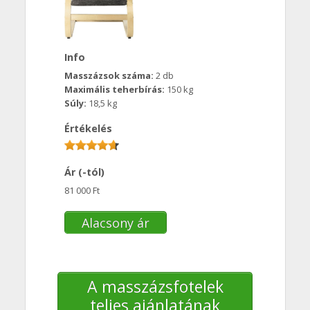
Info
Masszázsok száma:
2 db
Maximális teherbírás:
150 kg
Súly:
18,5 kg
Értékelés
Ár (-tól)
81 000 Ft
Alacsony ár
A masszázsfotelek
teljes ajánlatának