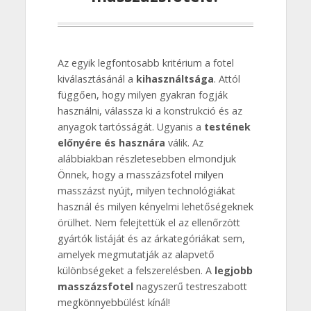
Az egyik legfontosabb kritérium a fotel
kiválasztásánál a
kihasználtsága
. Attól
függően, hogy milyen gyakran fogják
használni, válassza ki a konstrukció és az
anyagok tartósságát. Ugyanis a
testének
előnyére és hasznára
válik. Az
alábbiakban részletesebben elmondjuk
Önnek, hogy a masszázsfotel milyen
masszázst nyújt, milyen technológiákat
használ és milyen kényelmi lehetőségeknek
örülhet. Nem felejtettük el az ellenőrzött
gyártók listáját és az árkategóriákat sem,
amelyek megmutatják az alapvető
különbségeket a felszerelésben. A
legjobb
masszázsfotel
nagyszerű testreszabott
megkönnyebbülést kínál!