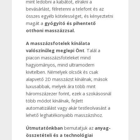
mint ledobni a kabátot, elrakni a
bevásárlást, félretenni a telefont és az
összes egyéb kötelességet, és kényeztetni
magát a
gyógyító és pihentető
otthoni masszázzsal.
A masszázsfotelek kínálata
valószínűleg meglepi Önt
. Talál a
piacon masszázsfoteleket mind
hagyományos, mind ultramodern
kivitelben. Némelyek olcsók és csak
alapvető 2D masszázst kínálnak, mások
luxusabbak, melyek ára több mint
háromszázezer forint, ezek a szokásosnál
több módot kínálnak, fejlett
automatizálást vagy akár testleolvasást a
lehető leghatékonyabb masszázshoz.
Útmutatónkban
bemutatjuk az
anyag-
összetételi és a technológiai