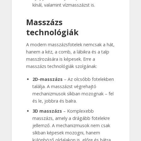
kínál, valamint vízmasszázst is.
Masszázs
technológiák
A modern masszázsfotelek nemcsak a hát,
hanem a kéz, a comb, a lábikra és a talp
masszírozására is képesek. Erre a
masszázs technológiák szolgának:
2D-masszázs
– Az olcsóbb fotelekben
találja. A masszázst végrehajtó
mechanizmusok síkban mozognak – fel
és le, jobbra és balra.
3D masszázs
– Komplexebb
masszázs, amely a drágább fotelekre
jellemző. A mechanizmusok nem csak
síkban képesek mozogni, hanem
különböző oldalakon is, előre és hátra