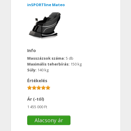
inSPORTline Mateo
Info
Masszázsok száma:
5 db
Maximális teherbírás:
150 kg
Súly:
140 kg
Értékelés
Ár (-tól)
1 455 000 Ft
Alacsony ár