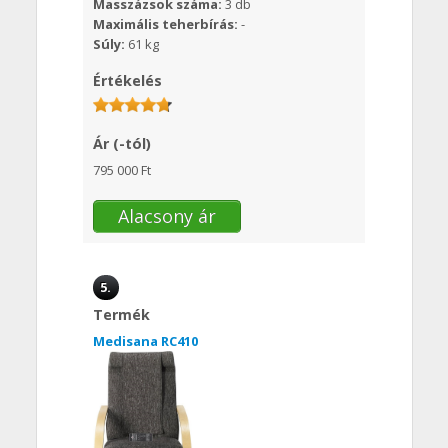
Masszázsok száma:
3 db
Maximális teherbírás:
-
Súly:
61 kg
Értékelés
Ár (-tól)
795 000 Ft
Alacsony ár
5.
Termék
Medisana RC410