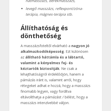
hátmasszázs, derékmasszázs,
levegő masszázs, reflexpont/zóna-
terápia, mágnes-terápia stb.
Állíthatóság és
dönthetőség
A masszázsfoteltől elvárható a
nagyon jó
alkalmazkodóképesség
. Ezt különösen
az
állítható háttámla és a lábtartó,
valamint a kényelmes fej- és
kéztartók biztosítják
. Ne csak a
lehajthatóságról érdeklődjön, hanem a
párnázás iránt is, valamint arról, hogy
rétegeket adhat-e hozzá, hogy a masszázs
finomabb legyen, vagy fordítva
eltávolíthatja a párnázást / bélést, hogy a
masszázs intenzívebbé váljon.