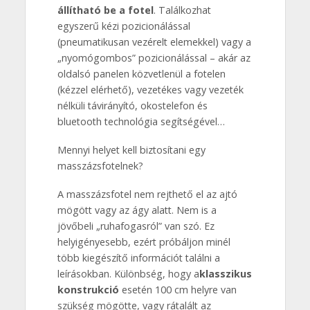
állítható be a fotel
. Találkozhat
egyszerű kézi pozicionálással
(pneumatikusan vezérelt elemekkel) vagy a
„nyomógombos” pozicionálással – akár az
oldalsó panelen közvetlenül a fotelen
(kézzel elérhető), vezetékes vagy vezeték
nélküli távirányító, okostelefon és
bluetooth technológia segítségével…
Mennyi helyet kell biztosítani egy
masszázsfotelnek?
A masszázsfotel nem rejthető el az ajtó
mögött vagy az ágy alatt. Nem is a
jövőbeli „ruhafogasról” van szó. Ez
helyigényesebb, ezért próbáljon minél
több kiegészítő információt találni a
leírásokban. Különbség, hogy a
klasszikus
konstrukció
esetén 100 cm helyre van
szükség mögötte, vagy rátalált az