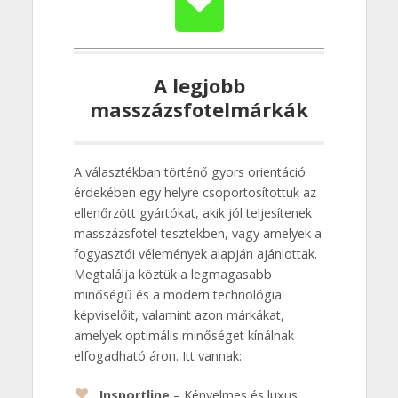
A legjobb
masszázsfotelmárkák
A választékban történő gyors orientáció
érdekében egy helyre csoportosítottuk az
ellenőrzött gyártókat, akik jól teljesítenek
masszázsfotel tesztekben, vagy amelyek a
fogyasztói vélemények alapján ajánlottak.
Megtalálja köztük a legmagasabb
minőségű és a modern technológia
képviselőit, valamint azon márkákat,
amelyek optimális minőséget kínálnak
elfogadható áron. Itt vannak:
Insportline
– Kényelmes és luxus