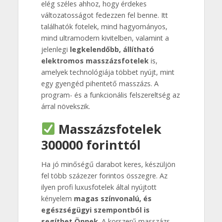
elég széles ahhoz, hogy érdekes
változatosságot fedezzen fel benne. Itt
találhatók fotelek, mind hagyományos,
mind ultramodern kivitelben, valamint a
jelenlegi
legkelendőbb, állítható
elektromos masszázsfotelek
is,
amelyek technológiája többet nyújt, mint
egy gyengéd pihentető masszázs. A
program- és a funkcionális felszereltség az
árral növekszik.
Masszázsfotelek
300000 forinttól
Ha jó minőségű darabot keres, készüljön
fel több százezer forintos összegre. Az
ilyen profi luxusfotelek által nyújtott
kényelem
magas színvonalú, és
egészségügyi szempontból is
segíthet Önnek
. A korszerű masszázs-