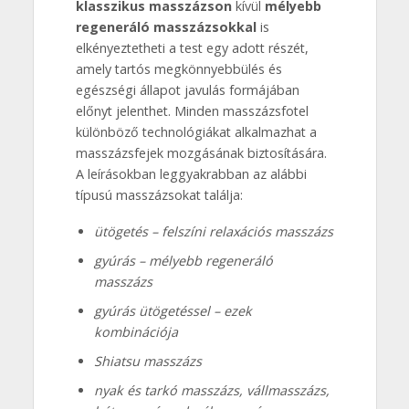
klasszikus masszázson
kívül
mélyebb
regeneráló masszázsokkal
is
elkényeztetheti a test egy adott részét,
amely tartós megkönnyebbülés és
egészségi állapot javulás formájában
előnyt jelenthet. Minden masszázsfotel
különböző technológiákat alkalmazhat a
masszázsfejek mozgásának biztosítására.
A leírásokban leggyakrabban az alábbi
típusú masszázsokat találja:
ütögetés – felszíni relaxációs masszázs
gyúrás – mélyebb regeneráló
masszázs
gyúrás ütögetéssel – ezek
kombinációja
Shiatsu masszázs
nyak és tarkó masszázs, vállmasszázs,