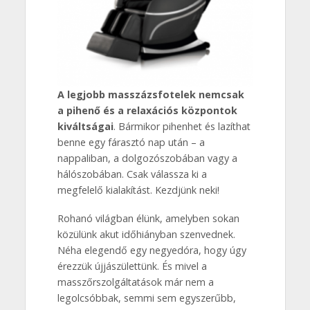
A legjobb masszázsfotelek nemcsak
a pihenő és a relaxációs központok
kiváltságai
. Bármikor pihenhet és lazíthat
benne egy fárasztó nap után – a
nappaliban, a dolgozószobában vagy a
hálószobában. Csak válassza ki a
megfelelő kialakítást. Kezdjünk neki!
Rohanó világban élünk, amelyben sokan
közülünk akut időhiányban szenvednek.
Néha elegendő egy negyedóra, hogy úgy
érezzük újjászülettünk. És mivel a
masszőrszolgáltatások már nem a
legolcsóbbak, semmi sem egyszerűbb,