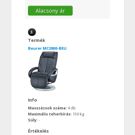
Alacsony ár
3.
Termék
Beurer MC3800-BEU
Info
Masszázsok száma:
4 db
Maximális teherbírás:
150 kg
Súly:
-
Értékelés