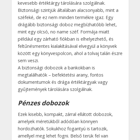
kevesebb értéktárgy tárolására szolgálnak.
Biztonsági szintjük általában alacsonyabb, mint a
széfeké, de ez nem minden termékre igaz. Egy
drágább biztonsági doboz megbízhatóbb lehet,
mint egy olcsó, no name széf. Formája miatt
például egy zárható fiókban is elhelyezhető, és
feltűnésmentes kialakításával elvegyül a könyvek
között egy könyvespolcon, ahol a tolvaj talán észre
sem veszi.
A biztonsági dobozok a bankokban is
megtalálhatók – befektetési arany, fontos
dokumentumok és drága értéktárgyak vagy
gyűjtemények tárolására szolgálnak.
Pénzes dobozok
Ezek kisebb, kompakt, zárral ellátott dobozok,
amelyek méretükből adódóan könnyen
hordozhatók. Sokukhoz fogantyú is tartozik,
amellyel meg lehet fogni. Belső terük fel van