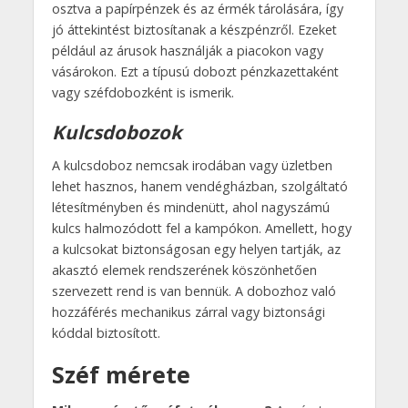
osztva a papírpénzek és az érmék tárolására, így
jó áttekintést biztosítanak a készpénzről. Ezeket
például az árusok használják a piacokon vagy
vásárokon. Ezt a típusú dobozt pénzkazettaként
vagy széfdobozként is ismerik.
Kulcsdobozok
A kulcsdoboz nemcsak irodában vagy üzletben
lehet hasznos, hanem vendégházban, szolgáltató
létesítményben és mindenütt, ahol nagyszámú
kulcs halmozódott fel a kampókon. Amellett, hogy
a kulcsokat biztonságosan egy helyen tartják, az
akasztó elemek rendszerének köszönhetően
szervezett rend is van bennük. A dobozhoz való
hozzáférés mechanikus zárral vagy biztonsági
kóddal biztosított.
Széf mérete