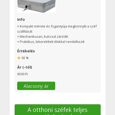
Info
+ Kompakt mérete és fogantyúja megkönnyíti a széf
szállítását
+ Mechanikusan, kulccsal záródik
+ Praktikus, lekerekített élekkel rendelkezik
Értékelés
92 %
Ár (-tól)
6500 Ft
Alacsony ár
A otthoni széfek teljes