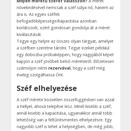
Milyen méretű széfet válasszon?
A méret
növekedésével nemcsak a széf súlya nő, hanem az
ára is. Az egyes széfek
befogadóképessége/kapacitása azonban
korlátozott, ezért gondosan gondolja át a méret
kiválasztását.
Tegye egy helyre az összes olyan tárgyat, amelyet
a széfben szeretne tárolni. Tegye ezeket például
egy dobozba próbaképpen, hogy nagyjából képet
kapjon a széf jövőbeli belső méreteiről. Előzetesen
számoljon némi
rezervával
, hogy a széf még
évekig szolgálhassa Önt.
Széf elhelyezése
A széf mérete közvetlen összefüggésben van azzal
a hellyel, ahová telepítve lesz. Minél kisebb a széf,
annál kisebb a kapacitása, ugyanakkor annál több
lehetőség van a feltűnésmentes elhelyezésre. Egy
nagyobb széf is lehet a helyiségben, de még jobb,