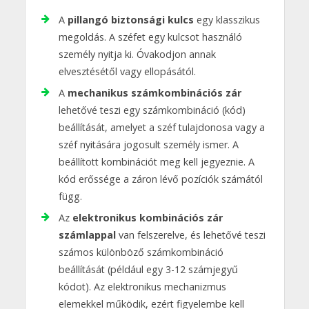
A
pillangó biztonsági kulcs
egy klasszikus
megoldás. A széfet egy kulcsot használó
személy nyitja ki. Óvakodjon annak
elvesztésétől vagy ellopásától.
A
mechanikus számkombinációs zár
lehetővé teszi egy számkombináció (kód)
beállítását, amelyet a széf tulajdonosa vagy a
széf nyitására jogosult személy ismer. A
beállított kombinációt meg kell jegyeznie. A
kód erőssége a záron lévő pozíciók számától
függ.
Az
elektronikus kombinációs zár
számlappal
van felszerelve, és lehetővé teszi
számos különböző számkombináció
beállítását (például egy 3-12 számjegyű
kódot). Az elektronikus mechanizmus
elemekkel működik, ezért figyelembe kell