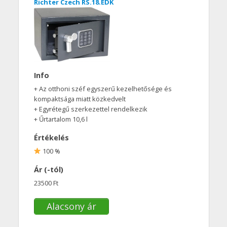
Richter Czech RS.18.EDK
Info
+ Az otthoni széf egyszerű kezelhetősége és
kompaktsága miatt közkedvelt
+ Egyrétegű szerkezettel rendelkezik
+ Űrtartalom 10,6 l
Értékelés
100 %
Ár (-tól)
23500 Ft
Alacsony ár