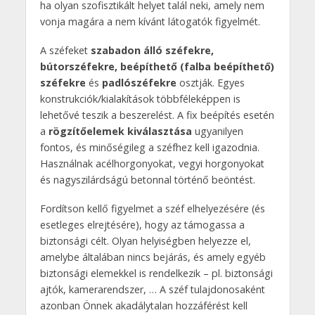
ha olyan szofisztikált helyet talál neki, amely nem
vonja magára a nem kívánt látogatók figyelmét.
A széfeket
szabadon álló széfekre,
bútorszéfekre, beépíthető (falba beépíthető)
széfekre
és
padlószéfekre
osztják. Egyes
konstrukciók/kialakítások többféleképpen is
lehetővé teszik a beszerelést. A fix beépítés esetén
a
rögzítőelemek kiválasztása
ugyanilyen
fontos, és minőségileg a széfhez kell igazodnia.
Használnak acélhorgonyokat, vegyi horgonyokat
és nagyszilárdságú betonnal történő beöntést.
Fordítson kellő figyelmet a széf elhelyezésére (és
esetleges elrejtésére), hogy az támogassa a
biztonsági célt. Olyan helyiségben helyezze el,
amelybe általában nincs bejárás, és amely egyéb
biztonsági elemekkel is rendelkezik – pl. biztonsági
ajtók, kamerarendszer, … A széf tulajdonosaként
azonban Önnek akadálytalan hozzáférést kell