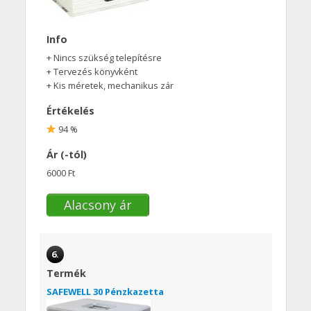
Info
+ Nincs szükség telepítésre
+ Tervezés könyvként
+ Kis méretek, mechanikus zár
Értékelés
94 %
Ár (-tól)
6000 Ft
Alacsony ár
6.
Termék
SAFEWELL 30 Pénzkazetta