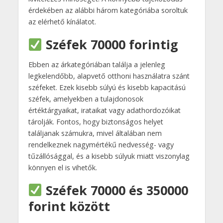
érdekében az alábbi három kategóriába soroltuk
az elérhető kínálatot.
Széfek 70000 forintig
Ebben az árkategóriában találja a jelenleg
legkelendőbb, alapvető otthoni használatra szánt
széfeket. Ezek kisebb súlyú és kisebb kapacitású
széfek, amelyekben a tulajdonosok
értéktárgyaikat, irataikat vagy adathordozóikat
tárolják. Fontos, hogy biztonságos helyet
találjanak számukra, mivel általában nem
rendelkeznek nagymértékű nedvesség- vagy
tűzállósággal, és a kisebb súlyuk miatt viszonylag
könnyen el is vihetők.
Széfek 70000 és 350000
forint között