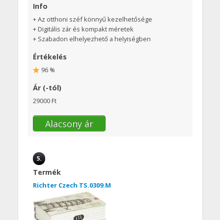
Info
+ Az otthoni széf könnyű kezelhetősége
+ Digitális zár és kompakt méretek
+ Szabadon elhelyezhető a helyiségben
Értékelés
96 %
Ár (-tól)
29000 Ft
Alacsony ár
5.
Termék
Richter Czech TS.0309.M