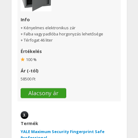
Info
+ Kényelmes elektronikus zár
+ Falba vagy padlóba horgonyzás lehetősége
+ Térfogat 46 liter
Értékelés
100 %
Ár (-tól)
58500 Ft
Alacsony ár
3.
Termék
YALE Maximum Security Fingerprint Safe
Professional