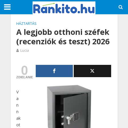
HÁZTARTÁS
A legjobb otthoni széfek
(recenziók és teszt) 2026
Lucia
0
ZDIEĽANIE
V
a
n
n
ak
ot