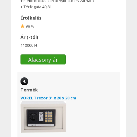
+ Elektronikus zárral nyitható és zárható
+ Térfogata 49,8 l
Értékelés
98 %
Ár (-tól)
110000 Ft
Alacsony ár
4.
Termék
VOREL Trezor 31 x 20 x 20 cm