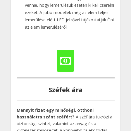
vennie, hogy lemerülésük esetén ki kell cserélni
ezeket. A jobb modellek még az elem teljes
lemerülése előtt LED jelzővel tájékoztatják Önt
az elem lemerüléséről.
Széfek ára
Mennyit fizet egy minőségi, otthoni
használatra szánt széfért?
A széf ára tükrözi a
biztonsági szintet, valamint az anyag és a
kivitelezés minőségét. A könnyebb tájékozódás