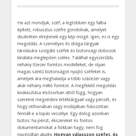
Ha azt mondjuk, széf, a legtöbben egy falba
épített, robusztus széfre gondolnak, amelyet
diszkréten elrejtenek egy kép mögé. Igen, ez is egy
megoldás. A személyes és drága tárgyak
tárolására szolgáló széfek és biztonsági dobozok
kínálata meglepően széles. Találhat egyszerűbb,
néhány tízezer forintos modelleket, de olyan
magas szintű biztonságot nyújtó széfeket is,
amelyek ára meghaladja a több százezer vagy
akár néhány millió forintot. A megfelelő megoldás
kiválasztása elsősorban attól függ, hogyan
szeretné megvédeni értéktárgyait vagy pénzét, és
hogy otthonában vagy irodájában fokozottan
fennáll-e a lopás veszélye. Egy dolog azonban
biztos: ha pénzt, ékszereket és fontos
dokumentumokat a fiókban hagy, nem fog
nyugodtan aludni.
Hogyan válasszon széfet, és