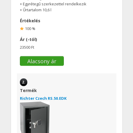
+ Egyrétegű szerkezettel rendelkezik
+ Űrtartalom 10,6 l
Értékelés
100 %
Ár (-tól)
23500 Ft
Alacsony ár
2.
Termék
Richter Czech RS.50.EDK