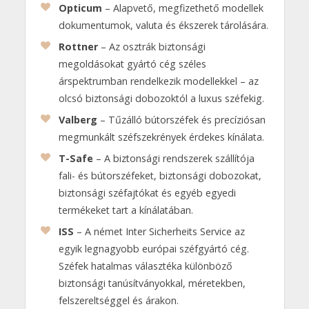
Opticum
– Alapvető, megfizethető modellek
dokumentumok, valuta és ékszerek tárolására.
Rottner
– Az osztrák biztonsági
megoldásokat gyártó cég széles
árspektrumban rendelkezik modellekkel – az
olcsó biztonsági dobozoktól a luxus széfekig.
Valberg
– Tűzálló bútorszéfek és precíziósan
megmunkált széfszekrények érdekes kínálata.
T-Safe
– A biztonsági rendszerek szállítója
fali- és bútorszéfeket, biztonsági dobozokat,
biztonsági széfajtókat és egyéb egyedi
termékeket tart a kínálatában.
ISS
– A német Inter Sicherheits Service az
egyik legnagyobb európai széfgyártó cég.
Széfek hatalmas választéka különböző
biztonsági tanúsítványokkal, méretekben,
felszereltséggel és árakon.