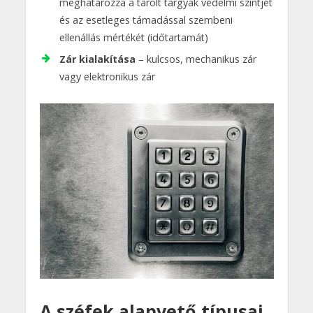
meghatározza a tárolt tárgyak védelmi szintjét
és az esetleges támadással szembeni
ellenállás mértékét (időtartamát)
Zár kialakítása
– kulcsos, mechanikus zár
vagy elektronikus zár
A széfek alapvető típusai