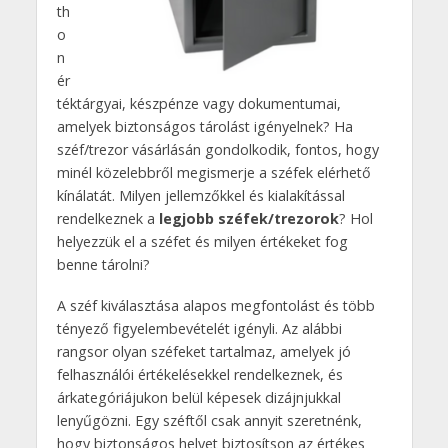
th
o
n
ér
téktárgyai, készpénze vagy dokumentumai,
amelyek biztonságos tárolást igényelnek? Ha
széf/trezor vásárlásán gondolkodik, fontos, hogy
minél közelebbről megismerje a széfek elérhető
kínálatát. Milyen jellemzőkkel és kialakítással
rendelkeznek a
legjobb széfek/trezorok
? Hol
helyezzük el a széfet és milyen értékeket fog
benne tárolni?
A széf kiválasztása alapos megfontolást és több
tényező figyelembevételét igényli. Az alábbi
rangsor olyan széfeket tartalmaz, amelyek jó
felhasználói értékelésekkel rendelkeznek, és
árkategóriájukon belül képesek dizájnjukkal
lenyűgözni. Egy széftől csak annyit szeretnénk,
hogy biztonságos helyet biztosítson az értékes