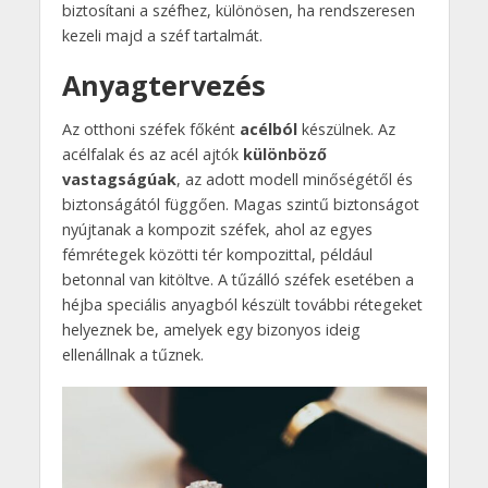
biztosítani a széfhez, különösen, ha rendszeresen
kezeli majd a széf tartalmát.
Anyagtervezés
Az otthoni széfek főként
acélból
készülnek. Az
acélfalak és az acél ajtók
különböző
vastagságúak
, az adott modell minőségétől és
biztonságától függően. Magas szintű biztonságot
nyújtanak a kompozit széfek, ahol az egyes
fémrétegek közötti tér kompozittal, például
betonnal van kitöltve. A tűzálló széfek esetében a
héjba speciális anyagból készült további rétegeket
helyeznek be, amelyek egy bizonyos ideig
ellenállnak a tűznek.