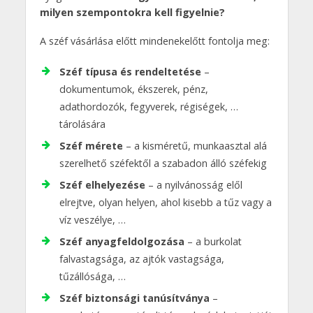
milyen szempontokra kell figyelnie?
A széf vásárlása előtt mindenekelőtt fontolja meg:
Széf típusa és rendeltetése
–
dokumentumok, ékszerek, pénz,
adathordozók, fegyverek, régiségek, …
tárolására
Széf mérete
– a kisméretű, munkaasztal alá
szerelhető széfektől a szabadon álló széfekig
Széf elhelyezése
– a nyilvánosság elől
elrejtve, olyan helyen, ahol kisebb a tűz vagy a
víz veszélye, …
Széf anyagfeldolgozása
– a burkolat
falvastagsága, az ajtók vastagsága,
tűzállósága, …
Széf biztonsági tanúsítványa
–