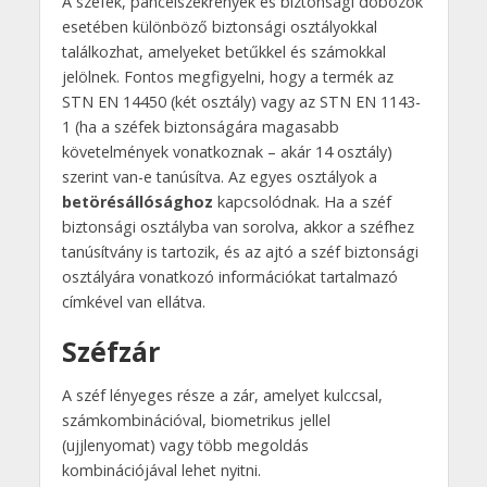
A széfek, páncélszekrények és biztonsági dobozok
esetében különböző biztonsági osztályokkal
találkozhat, amelyeket betűkkel és számokkal
jelölnek. Fontos megfigyelni, hogy a termék az
STN EN 14450 (két osztály) vagy az STN EN 1143-
1 (ha a széfek biztonságára magasabb
követelmények vonatkoznak – akár 14 osztály)
szerint van-e tanúsítva. Az egyes osztályok a
betörésállósághoz
kapcsolódnak. Ha a széf
biztonsági osztályba van sorolva, akkor a széfhez
tanúsítvány is tartozik, és az ajtó a széf biztonsági
osztályára vonatkozó információkat tartalmazó
címkével van ellátva.
Széfzár
A széf lényeges része a zár, amelyet kulccsal,
számkombinációval, biometrikus jellel
(ujjlenyomat) vagy több megoldás
kombinációjával lehet nyitni.