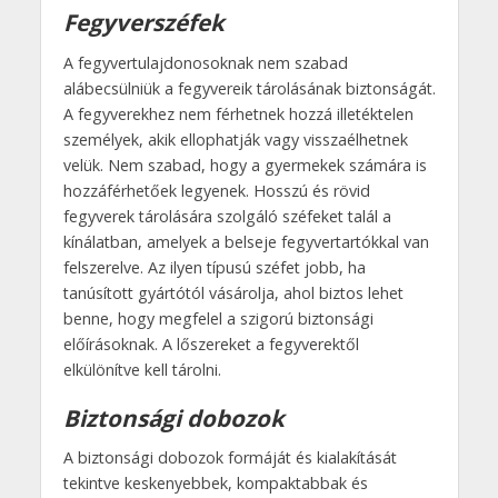
Fegyverszéfek
A fegyvertulajdonosoknak nem szabad
alábecsülniük a fegyvereik tárolásának biztonságát.
A fegyverekhez nem férhetnek hozzá illetéktelen
személyek, akik ellophatják vagy visszaélhetnek
velük. Nem szabad, hogy a gyermekek számára is
hozzáférhetőek legyenek. Hosszú és rövid
fegyverek tárolására szolgáló széfeket talál a
kínálatban, amelyek a belseje fegyvertartókkal van
felszerelve. Az ilyen típusú széfet jobb, ha
tanúsított gyártótól vásárolja, ahol biztos lehet
benne, hogy megfelel a szigorú biztonsági
előírásoknak. A lőszereket a fegyverektől
elkülönítve kell tárolni.
Biztonsági dobozok
A biztonsági dobozok formáját és kialakítását
tekintve keskenyebbek, kompaktabbak és