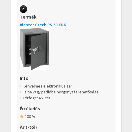
2.
Termék
Richter Czech RS.50.EDK
Info
+ Kényelmes elektronikus zár
+ Falba vagy padlóba horgonyzás lehetősége
+ Térfogat 46 liter
Értékelés
100 %
Ár (-tól)