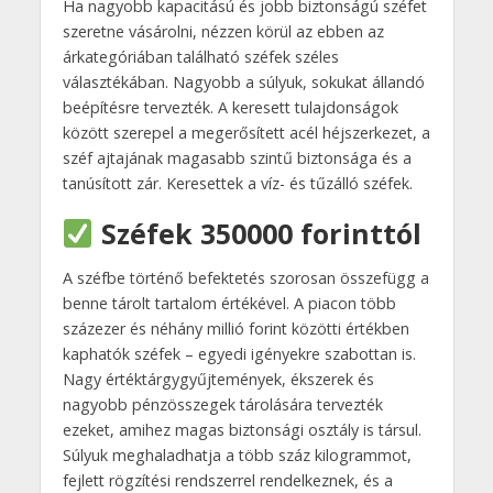
Ha nagyobb kapacitású és jobb biztonságú széfet
szeretne vásárolni, nézzen körül az ebben az
árkategóriában található széfek széles
választékában. Nagyobb a súlyuk, sokukat állandó
beépítésre tervezték. A keresett tulajdonságok
között szerepel a megerősített acél héjszerkezet, a
széf ajtajának magasabb szintű biztonsága és a
tanúsított zár. Keresettek a víz- és tűzálló széfek.
Széfek 350000 forinttól
A széfbe történő befektetés szorosan összefügg a
benne tárolt tartalom értékével. A piacon több
százezer és néhány millió forint közötti értékben
kaphatók széfek – egyedi igényekre szabottan is.
Nagy értéktárgygyűjtemények, ékszerek és
nagyobb pénzösszegek tárolására tervezték
ezeket, amihez magas biztonsági osztály is társul.
Súlyuk meghaladhatja a több száz kilogrammot,
fejlett rögzítési rendszerrel rendelkeznek, és a