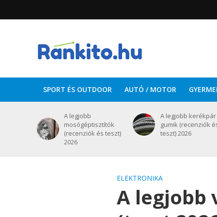
SPORT ÉS OUTDOOR
AUTÓ / MOTOR
GYERME
A legjobb
A legjobb kerékpár
mosógéptisztítók
gumik (recenziók é
(recenziók és teszt)
teszt) 2026
2026
ELEKTRONIKA
A legjobb 