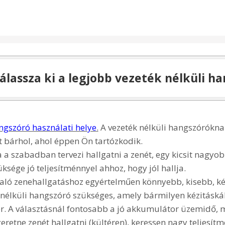
lassza ki a legjobb vezeték nélküli h
angszóró használati helye
.
A vezeték nélküli hangszórókna
t bárhol, ahol éppen Ön tartózkodik.
a szabadban tervezi hallgatni a zenét, egy kicsit nagyob
sége jó teljesítménnyel ahhoz, hogy jól hallja.
való zenehallgatáshoz egyértelműen könnyebb, kisebb, 
nélküli hangszóró szükséges, amely bármilyen kézitásk
r. A választásnál fontosabb a jó akkumulátor üzemidő, 
eretne zenét hallgatni (kültéren), keressen nagy teljesítm