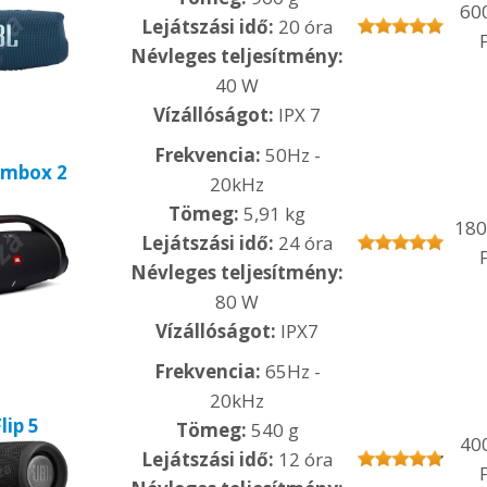
60
Lejátszási idő:
20 óra
F
Névleges teljesítmény:
40 W
Vízállóságot:
IPX 7
Frekvencia:
50Hz -
ombox 2
20kHz
Tömeg:
5,91 kg
180
Lejátszási idő:
24 óra
F
Névleges teljesítmény:
80 W
Vízállóságot:
IPX7
Frekvencia:
65Hz -
20kHz
lip 5
Tömeg:
540 g
40
Lejátszási idő:
12 óra
F