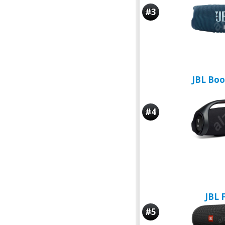
#3
JBL Bo
#4
JBL F
#5