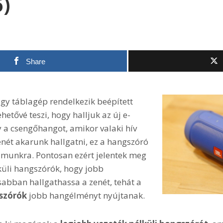
6)
Share
gy táblagép rendelkezik beépített
etővé teszi, hogy halljuk az új e-
y a csengőhangot, amikor valaki hív
nét akarunk hallgatni, ez a hangszóró
munkra. Pontosan ezért jelentek meg
küli hangszórók, hogy jobb
bban hallgathassa a zenét, tehát a
gszórók
jobb hangélményt nyújtanak.