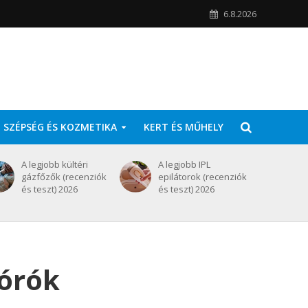
6.8.2026
SZÉPSÉG ÉS KOZMETIKA
KERT ÉS MŰHELY
A legjobb kültéri
A legjobb IPL
gázfőzők (recenziók
epilátorok (recenziók
és teszt) 2026
és teszt) 2026
zórók