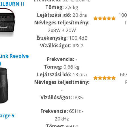
KILBURN II
Tömeg:
2,5 kg
Lejátszási idő:
20 óra
100
Névleges teljesítmény:
F
2x8W + 20W
Érzékenység:
100.4dB
Vízállóságot:
IPX 2
ink Revolve
Frekvencia:
-
I
Tömeg:
0,66 kg
Lejátszási idő:
13 óra
66
Névleges teljesítmény:
F
-
Vízállóságot:
IPX5
Frekvencia:
65Hz -
arge 5
20kHz
Tömeg:
960 g