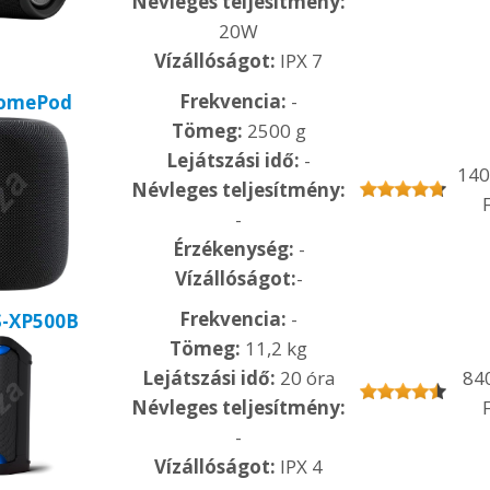
Névleges teljesítmény:
20W
Vízállóságot:
IPX 7
Frekvencia:
-
HomePod
Tömeg:
2500 g
Lejátszási idő:
-
140
Névleges teljesítmény:
F
-
Érzékenység:
-
Vízállóságot:
-
Frekvencia:
-
S-XP500B
Tömeg:
11,2 kg
Lejátszási idő:
20 óra
84
Névleges teljesítmény:
F
-
Vízállóságot:
IPX 4