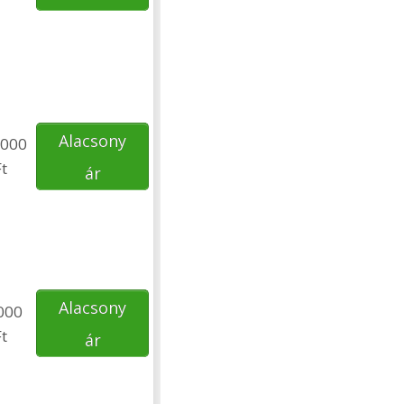
Alacsony
000
t
ár
Alacsony
000
t
ár