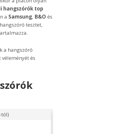
mikor a piacon olyan
li hangszórók top
en a
Samsung
,
B&O
és
 hangszóró tesztet,
tartalmazza.
ek a hangszóró
t véleményét és
gszórók
-tól)