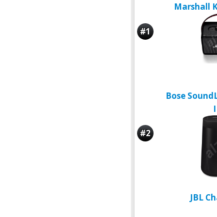
Marshall 
#1
Bose SoundL
I
#2
JBL Ch