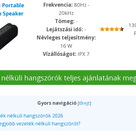
Frekvencia:
80Hz -
 Portable
20kHz
h Speaker
Tömeg:
-
13
Lejátszási idő:
-
F
Névleges teljesítmény:
16 W
Vízállóságot:
IPX 7
 nélküli hangszórók teljes ajánlatának meg
Gyors navigáció
[
Elrejt
]
ték nélküli hangszórók 2026
legjobb vezeték nélküli hangszórót?