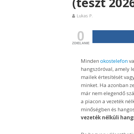
(teszt 202
Lukas P.
0
ZDIEĽANIE
Minden
okostelefon
va
hangszóróval, amely leh
mailek értesítését vag
minket. Ha azonban ze
már nem elegendő szá
a piacon a vezeték nél
minőségben és hangosa
vezeték nélküli han