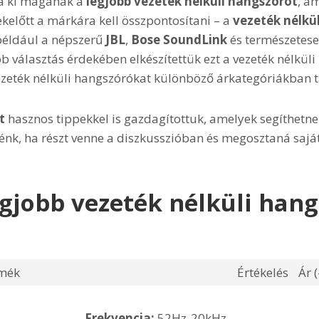
ja ki magának a
legjobb vezeték nélküli hangszórót
, a
kelőtt a márkára kell összpontosítani – a
vezeték nélkü
például a népszerű
JBL
,
Bose SoundLink
és természetes
b választás érdekében elkészítettük ezt a vezeték nélküli
vezeték nélküli hangszórókat különböző árkategóriákban 
t
hasznos tippekkel is gazdagítottuk, amelyek segíthetn
énk, ha részt venne a diszkusszióban és megosztaná sajá
egjobb vezeték nélküli han
mék
Értékelés
Ár (
Frekvencia:
52Hz-20kHz