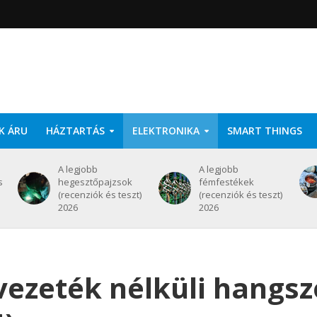
K ÁRU
HÁZTARTÁS
ELEKTRONIKA
SMART THINGS
A legjobb
A legjobb
s
hegesztőpajzsok
fémfestékek
(recenziók és teszt)
(recenziók és teszt)
2026
2026
vezeték nélküli hangs