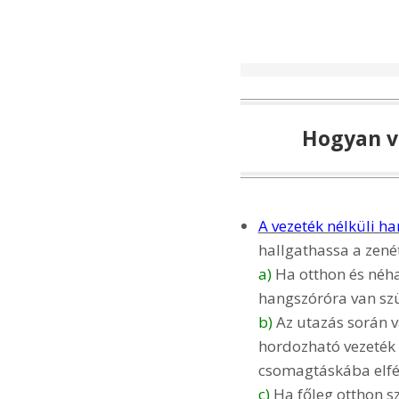
Hogyan vá
A vezeték nélküli h
hallgathassa a zené
a)
Ha otthon és néha 
hangszóróra van szük
b)
Az utazás során 
hordozható vezeték 
csomagtáskába elfé
c)
Ha főleg otthon sz