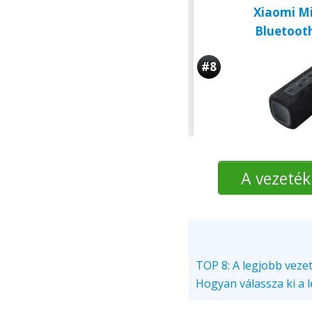
Xiaomi Mi
Bluetoot
#8
A vezeték
TOP 8: A legjobb veze
Hogyan válassza ki a 