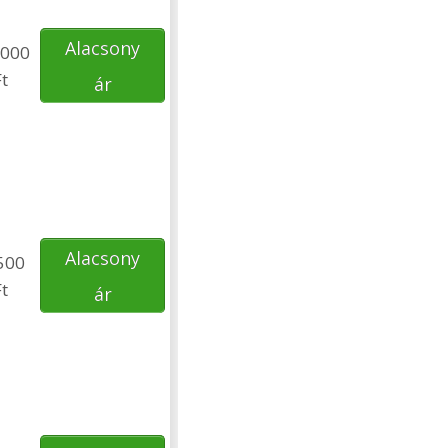
Alacsony
000
t
ár
Alacsony
500
t
ár