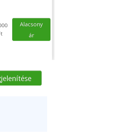
Alacsony
000
t
ár
jelenítése