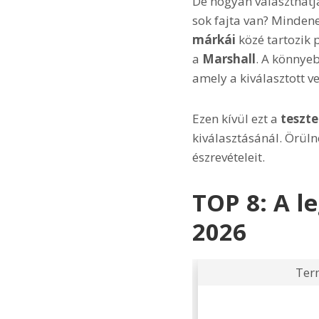
De hogyan választhat
sok fajta van? Mindene
márkái
közé tartozik 
a
Marshall
. A könnyeb
amely a kiválasztott 
Ezen kívül ezt a
teszte
kiválasztásánál. Örüln
észrevételeit.
TOP 8: A l
2026
Ter