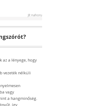
Jít nahoru
angszórót?
k az a lényege, hogy
b vezeték nélküli
kényelmesen
ába vagy
mint a hangminőség.
ényűt, így