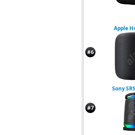
Apple 
#6
Sony SR
#7