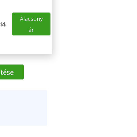
Alacsony
$$$
ár
ítése