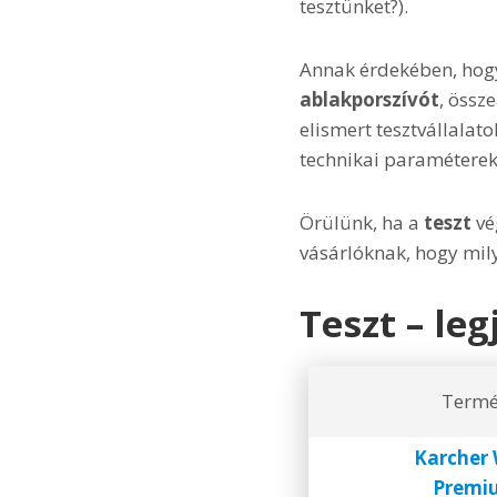
tesztünket?).
Annak érdekében, hogy
ablakporszívót
, össz
elismert tesztvállalat
technikai paramétereket
Örülünk, ha a
teszt
vé
vásárlóknak, hogy mil
Teszt – le
Term
Karcher 
Premi