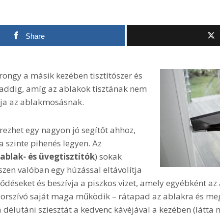
Share
rongy a másik kezében tisztítószer és
 addig, amíg az ablakok tisztának nem
dja az ablakmosásnak.
ezhet egy nagyon jó segítőt ahhoz,
a szinte pihenés legyen. Az
ablak- és üvegtisztítók
) sokak
zen valóban egy húzással eltávolítja
ődéseket és beszívja a piszkos vizet, amely egyébként a
orszívó saját maga működik – rátapad az ablakra és megt
 a délutáni sziesztát a kedvenc kávéjával a kezében (látta