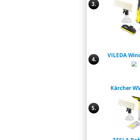
3.
VILEDA Win
4.
Kärcher WV
5.