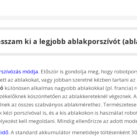
sszam ki a legjobb ablakporszívót (abla
rszívózás módja
. Először is gondolja meg, hogy robotpor
ett az ablakokat, vagy jobban szeretné kézben tartani az
vó
különösen alkalmas nagyobb ablakokkal (pl. francia) 
zékelőknek köszönhetően az ablakkereteknél végeznek. A
elnek az összes szabványos ablakmérethez. Természetes
kézi porszívóval is, és a kis ablakokon is használat robo
lyezést kell megoldani. Mindig ellenőrizze az adott model
idő
. A standard akkumulátor menetideje töltésenként 30