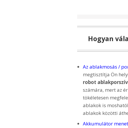
Hogyan vála
Az ablakmosás / po
megtisztítja Ön hely
robot ablakporszí
számára, mert az ér
tökéletesen megfel
ablakok is moshatók 
ablakok közötti áthe
Akkumulátor menet