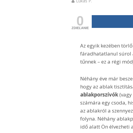
Lukas P.
0
ZDIEĽANIE
Az egyik kezében törlő
fáradhatatlanul súrol
tűnnek – ez a régi mó
Néhány éve már beszer
hogy az ablak tisztítás
ablakporszívók
(vagy
számára egy csoda, his
az ablakról a szennyez
folyna. Néhány ablakp
idő alatt Ön élvezheti