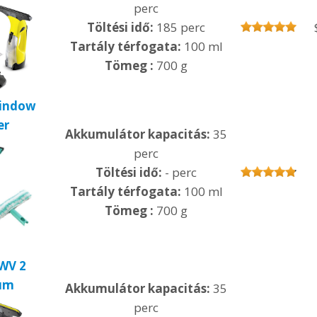
perc
Töltési idő:
185 perc
Tartály térfogata:
100 ml
Tömeg :
700 g
Window
er
Akkumulátor kapacitás:
35
perc
Töltési idő:
- perc
Tartály térfogata:
100 ml
Tömeg :
700 g
WV 2
um
Akkumulátor kapacitás:
35
perc