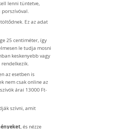
ll lenni tüntetve,
 porszívóval.
töltődnek. Ez az adat
ge 25 centiméter, így
elmesen le tudja mosni
zonban keskenyebb vagy
 rendelkezik.
en az esetben is
k nem csak online az
zívók árai 13000 Ft-
dják szívni, amit
ményeket
, és nézze