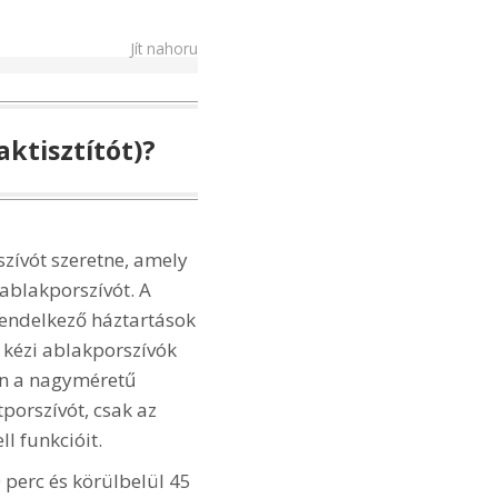
Jít nahoru
ktisztítót)?
szívót szeretne, amely
 ablakporszívót. A
rendelkező háztartások
 kézi ablakporszívók
en a nagyméretű
tporszívót, csak az
l funkcióit.
 perc és körülbelül 45