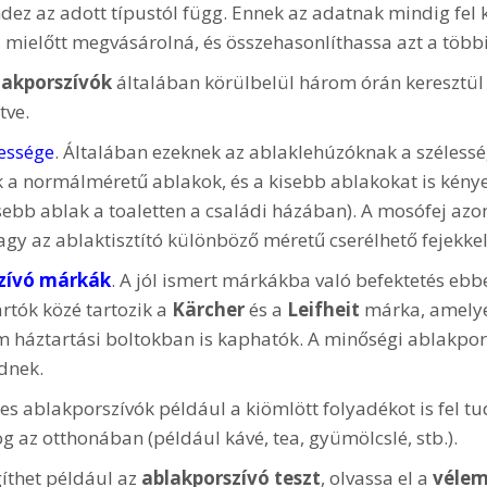
dez az adott típustól függ. Ennek az adatnak mindig fel ke
, mielőtt megvásárolná, és összehasonlíthassa azt a többi
lakporszívók
általában körülbelül három órán keresztül 
tve.
essége
. Általában ezeknek az ablaklehúzóknak a szélessé
 a normálméretű ablakok, és a kisebb ablakokat is kény
isebb ablak a toaletten a családi házában). A mosófej a
vagy az ablaktisztító különböző méretű cserélhető fejekkel
zívó márkák
. A jól ismert márkákba való befektetés ebb
ártók közé tartozik a
Kärcher
és a
Leifheit
márka, amelye
háztartási boltokban is kaphatók. A minőségi ablakpors
ednek.
yes ablakporszívók például a kiömlött folyadékot is fel tu
og az otthonában (például kávé, tea, gyümölcslé, stb.).
gíthet például az
ablakporszívó teszt
, olvassa el a
véle