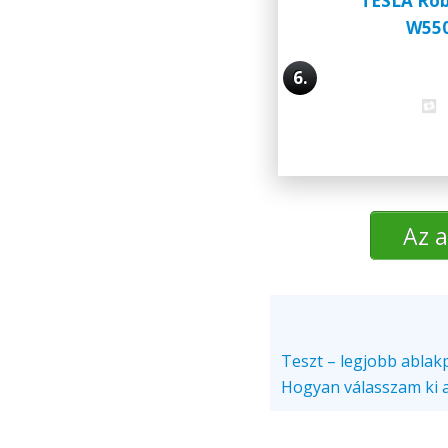
TESLA Ro
W55
6.
Az a
Teszt – legjobb ablak
Hogyan válasszam ki a 