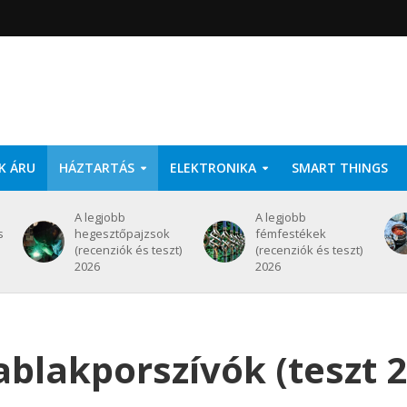
K ÁRU
HÁZTARTÁS
ELEKTRONIKA
SMART THINGS
A legjobb
A legjobb
s
hegesztőpajzsok
fémfestékek
(recenziók és teszt)
(recenziók és teszt)
2026
2026
ablakporszívók (teszt 