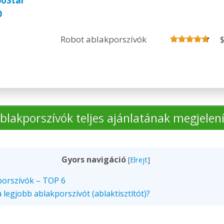
boStar
0
Robot ablakporszívók
blakporszívók teljes ajánlatának megjelen
Gyors navigáció
[
Elrejt
]
porszívók – TOP 6
legjobb ablakporszívót (ablaktisztítót)?