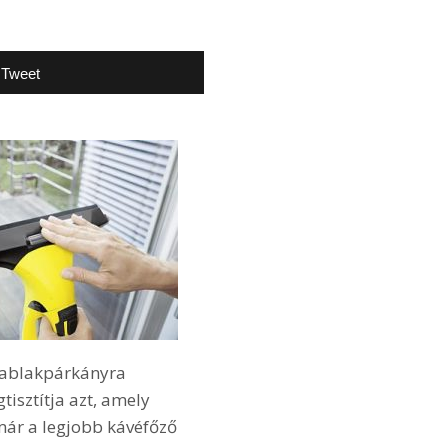
Tweet
z ablakpárkányra
isztítja azt, amely
 már a legjobb kávéfőző