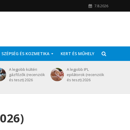
7.8.2026
SZÉPSÉG ÉS KOZMETIKA
KERT ÉS MŰHELY
A legjobb kültéri
A legjobb IPL
gázfőzők (recenziók
epilátorok (recenziók
és teszt) 2026
és teszt) 2026
2026)