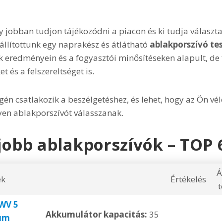
 jobban tudjon tájékozódni a piacon és ki tudja választ
eállítottunk egy naprakész és átlátható
ablakporszívó te
ok eredményein és a fogyasztói minősítéseken alapult, de
 és a felszereltséget is.
gén csatlakozik a beszélgetéshez, és lehet, hogy az Ön vél
yen ablakporszívót válasszanak.
gjobb ablakporszívók – TOP 
Á
ék
Értékelés
t
WV 5
Akkumulátor kapacitás:
35
um