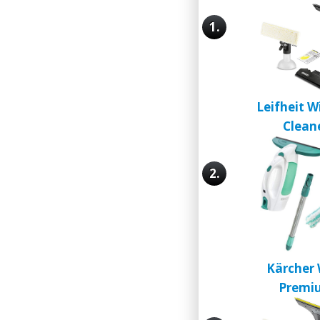
1.
Leifheit 
Clean
2.
Kärcher 
Premi