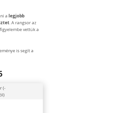
ani a
legjobb
sztet
. A rangsor az
 figyelembe vettük a
eménye is segít a
6
r (-
ól)