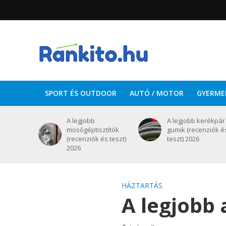
SPORT ÉS OUTDOOR
AUTÓ / MOTOR
GYERME
A legjobb
A legjobb kerékpár
mosógéptisztítók
gumik (recenziók é
(recenziók és teszt)
teszt) 2026
2026
HÁZTARTÁS
A legjobb 