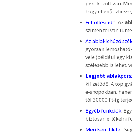
perc között van. Min
hogy ellenőrizhesse
Feltöltési idő
. Az
ab
szintén fel van tünte
Az ablaklehúzó szél
gyorsan lemoshatók
vele (például egy k
szélesebb is lehet, 
Legjobb ablakpors
kifizetődő. A top gy
e-shopokban, hanem 
tól 30000 Ft-ig terj
Egyéb funkciók
. Eg
biztosan értékelni f
Merítsen ihletet
. Se