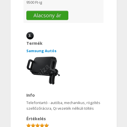
9500 Ft-ig
Alacsony ár
3.
Termék
Samsung Autós
Info
Telefontartó - autóba, mechanikus, rögzítés
szellőzőrácsra, Qi vezeték nélküli töltés
Értékelés