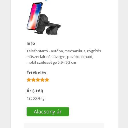
Info
Telefontartó - autóba, mechanikus, rögzítés
műszerfalra és üvegre, pozícionálható,
mobil szélessége 5,9 - 9,2 cm
Értékelés
Ár (-tól)
13500 Ft-ig
Alacsony ár