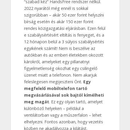
“szabad kéz” HandsFree rendszer nélkül.
2022 nyarától még ennél is sokkal
szigorúbban – akár 50 ezer forint helyszíni
bírság esetén és akár 150 ezer forint
rendes közigazgatási eljárásban. Ezen felül
e szabálysértésért eltiltás is fenyeget, és a
12 hónapon belül a 3 súlyos szabálysértés
egyikének számít! Nem is beszélve az
autókban és az emberi életekben okozott
károkról, amelyeket egy pillanatnyi
figyelmetlenség okozhat egy csilingelő
üzenet miatt a telefonon. Nem akarjuk
feleslegesen megijeszteni Önt.
Egy
megfelelő mobiltelefon tartó
megvásárlásával sok bajtól kímélheti
meg magát
. Ez egy olyan tartó, amelyet
különböző helyeken – például a
ventilátorban vagy a műszerfalon – lehet
elhelyezni. Fontos azonban, hogy vezetés
közben ne akadályozza a kilátást.