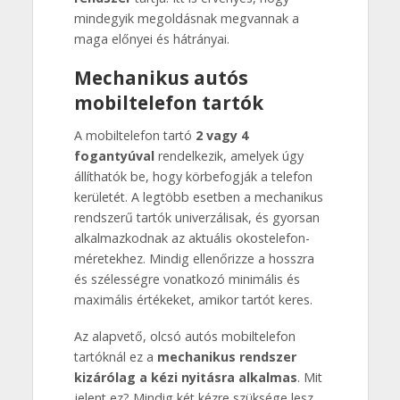
mindegyik megoldásnak megvannak a
maga előnyei és hátrányai.
Mechanikus autós
mobiltelefon tartók
A mobiltelefon tartó
2 vagy 4
fogantyúval
rendelkezik, amelyek úgy
állíthatók be, hogy körbefogják a telefon
kerületét. A legtöbb esetben a mechanikus
rendszerű tartók univerzálisak, és gyorsan
alkalmazkodnak az aktuális okostelefon-
méretekhez. Mindig ellenőrizze a hosszra
és szélességre vonatkozó minimális és
maximális értékeket, amikor tartót keres.
Az alapvető, olcsó autós mobiltelefon
tartóknál ez a
mechanikus rendszer
kizárólag a kézi nyitásra alkalmas
. Mit
jelent ez? Mindig két kézre szüksége lesz