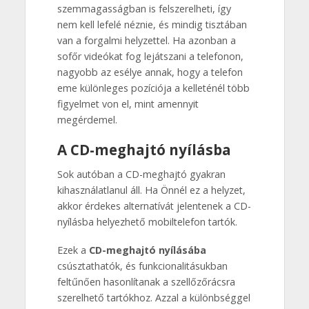
szemmagasságban is felszerelheti, így
nem kell lefelé néznie, és mindig tisztában
van a forgalmi helyzettel. Ha azonban a
sofőr videókat fog lejátszani a telefonon,
nagyobb az esélye annak, hogy a telefon
eme különleges pozíciója a kelleténél több
figyelmet von el, mint amennyit
megérdemel.
A CD-meghajtó nyílásba
Sok autóban a CD-meghajtó gyakran
kihasználatlanul áll. Ha Önnél ez a helyzet,
akkor érdekes alternatívát jelentenek a CD-
nyílásba helyezhető mobiltelefon tartók.
Ezek a
CD-meghajtó nyílásába
csúsztathatók, és funkcionalitásukban
feltűnően hasonlítanak a szellőzőrácsra
szerelhető tartókhoz. Azzal a különbséggel