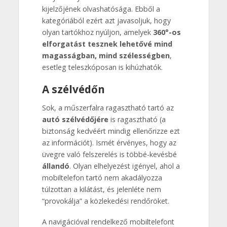
kijelzőjének olvashatósága. Ebből a
kategóriából ezért azt javasoljuk, hogy
olyan tartókhoz nyúljon, amelyek
360°-os
elforgatást tesznek lehetővé mind
magasságban, mind szélességben
,
esetleg teleszkóposan is kihúzhatók.
A szélvédőn
Sok, a műszerfalra ragasztható tartó az
autó szélvédőjére
is ragasztható (a
biztonság kedvéért mindig ellenőrizze ezt
az információt). Ismét érvényes, hogy az
üvegre való felszerelés is többé-kevésbé
állandó
. Olyan elhelyezést igényel, ahol a
mobiltelefon tartó nem akadályozza
túlzottan a kilátást, és jelenléte nem
“provokálja” a közlekedési rendőröket.
A navigációval rendelkező mobiltelefont