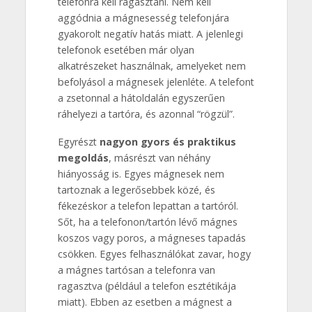
telefonra kell ragasztani. Nem kell
aggódnia a mágnesesség telefonjára
gyakorolt negatív hatás miatt. A jelenlegi
telefonok esetében már olyan
alkatrészeket használnak, amelyeket nem
befolyásol a mágnesek jelenléte. A telefont
a zsetonnal a hátoldalán egyszerűen
ráhelyezi a tartóra, és azonnal “rögzül”.
Egyrészt
nagyon gyors és praktikus
megoldás
, másrészt van néhány
hiányosság is. Egyes mágnesek nem
tartoznak a legerősebbek közé, és
fékezéskor a telefon lepattan a tartóról.
Sőt, ha a telefonon/tartón lévő mágnes
koszos vagy poros, a mágneses tapadás
csökken. Egyes felhasználókat zavar, hogy
a mágnes tartósan a telefonra van
ragasztva (például a telefon esztétikája
miatt). Ebben az esetben a mágnest a