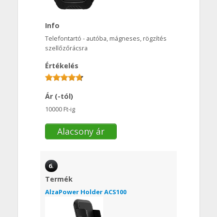
Info
Telefontartó - autóba, mágneses, rögzítés
szellőzőrácsra
Értékelés
Ár (-tól)
10000 Ft-ig
Alacsony ár
6.
Termék
AlzaPower Holder ACS100