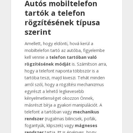
Autós mobiltelefon
tartók a telefon
rögzítésének típusa
szerint
Amellett, hogy eldönti, hová kerül a
mobiltelefon tartó az autóba, figyelembe
kell vennie a
telefon tartóban való
rögzítésének módját
is. Számítson arra,
hogy a telefont naponta többször is a
tartóba teszi, majd kiveszi. Tehát minden
arról szól, hogy a rögzítési mechanizmus
egyrészt a lehető legkevesebb
kényelmetlenséget okozzon Önnek,
másrészt bírja a gyakori manipulációt. A
telefont a tartóban vagy
mechanikus
rendszer
(rugalmas bilincsek, pofák,
fogantyúk, klipszek) vagy
mágneses
rendszer
tartja. Itt is érvényes, hogy