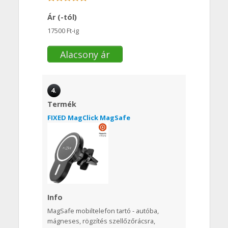
Ár (-tól)
17500 Ft-ig
Alacsony ár
4.
Termék
FIXED MagClick MagSafe
Info
MagSafe mobiltelefon tartó - autóba,
mágneses, rögzítés szellőzőrácsra,