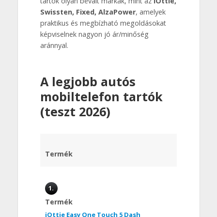
tartók olyan bevált márkák, mint az
iOttie,
Swissten, Fixed, AlzaPower
, amelyek
praktikus és megbízható megoldásokat
képviselnek nagyon jó ár/minőség
aránnyal.
A legjobb autós
mobiltelefon tartók
(teszt 2026)
Termék
1.
Termék
iOttie Easy One Touch 5 Dash