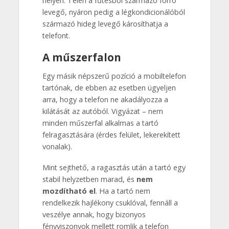
helyen. Télen a fűtésből származó forró
levegő, nyáron pedig a légkondicionálóból
származó hideg levegő károsíthatja a
telefont.
A műszerfalon
Egy másik népszerű pozíció a mobiltelefon
tartónak, de ebben az esetben ügyeljen
arra, hogy a telefon ne akadályozza a
kilátását az autóból. Vigyázat – nem
minden műszerfal alkalmas a tartó
felragasztására (érdes felület, lekerekített
vonalak).
Mint sejthető, a ragasztás után a tartó egy
stabil helyzetben marad, és
nem
mozdítható el
. Ha a tartó nem
rendelkezik hajlékony csuklóval, fennáll a
veszélye annak, hogy bizonyos
fényviszonyok mellett romlik a telefon