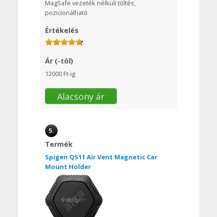
MagSafe vezeték nélküli töltés,
pozicionálható
Értékelés
Ár (-tól)
12000 Ft-ig
Alacsony ár
5.
Termék
Spigen QS11 Air Vent Magnetic Car
Mount Holder