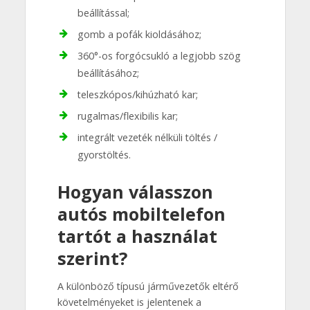
beállítással;
gomb a pofák kioldásához;
360°-os forgócsukló a legjobb szög
beállításához;
teleszkópos/kihúzható kar;
rugalmas/flexibilis kar;
integrált vezeték nélküli töltés /
gyorstöltés.
Hogyan válasszon
autós mobiltelefon
tartót a használat
szerint?
A különböző típusú járművezetők eltérő
követelményeket is jelentenek a