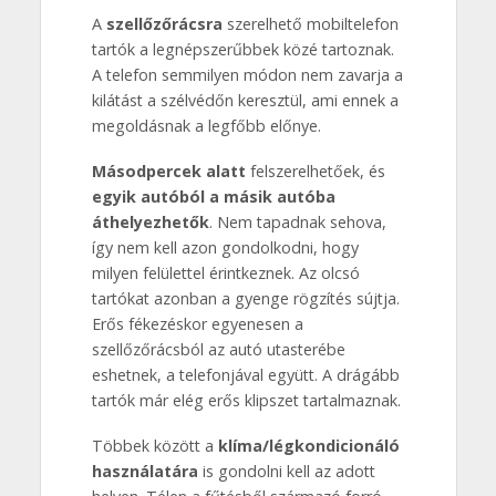
A
szellőzőrácsra
szerelhető mobiltelefon
tartók a legnépszerűbbek közé tartoznak.
A telefon semmilyen módon nem zavarja a
kilátást a szélvédőn keresztül, ami ennek a
megoldásnak a legfőbb előnye.
Másodpercek alatt
felszerelhetőek, és
egyik autóból a másik autóba
áthelyezhetők
. Nem tapadnak sehova,
így nem kell azon gondolkodni, hogy
milyen felülettel érintkeznek. Az olcsó
tartókat azonban a gyenge rögzítés sújtja.
Erős fékezéskor egyenesen a
szellőzőrácsból az autó utasterébe
eshetnek, a telefonjával együtt. A drágább
tartók már elég erős klipszet tartalmaznak.
Többek között a
klíma/légkondicionáló
használatára
is gondolni kell az adott