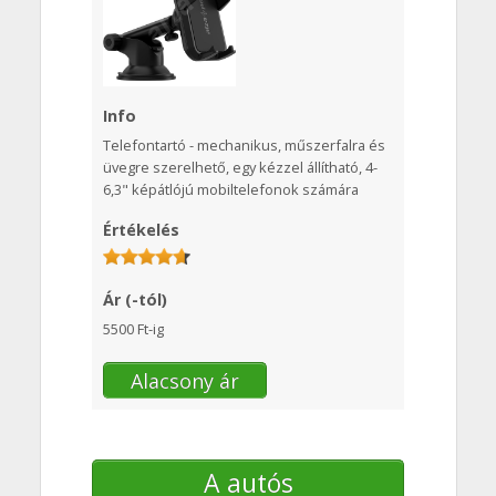
Info
Telefontartó - mechanikus, műszerfalra és
üvegre szerelhető, egy kézzel állítható, 4-
6,3" képátlójú mobiltelefonok számára
Értékelés
Ár (-tól)
5500 Ft-ig
Alacsony ár
A autós