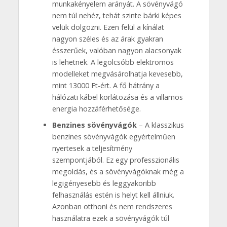
munkakényelem arányát. A sövényvágó
nem túl nehéz, tehát szinte bárki képes
velük dolgozni. Ezen felül a kínálat
nagyon széles és az árak gyakran
ésszerűek, valóban nagyon alacsonyak
is lehetnek. A legolcsóbb elektromos
modelleket megvásárolhatja kevesebb,
mint 13000 Ft-ért. A fő hátrány a
hálózati kábel korlátozása és a villamos
energia hozzáférhetősége.
Benzines sövényvágók
– A klasszikus
benzines sövényvágók egyértelműen
nyertesek a teljesítmény
szempontjából. Ez egy professzionális
megoldás, és a sövényvágóknak még a
legigényesebb és leggyakoribb
felhasználás estén is helyt kell állniuk.
Azonban otthoni és nem rendszeres
használatra ezek a sövényvágók túl