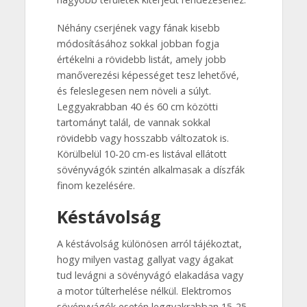
Néhány cserjének vagy fának kisebb
módosításához sokkal jobban fogja
értékelni a rövidebb listát, amely jobb
manőverezési képességet tesz lehetővé,
és feleslegesen nem növeli a súlyt.
Leggyakrabban 40 és 60 cm közötti
tartományt talál, de vannak sokkal
rövidebb vagy hosszabb változatok is.
Körülbelül 10-20 cm-es listával ellátott
sövényvágók szintén alkalmasak a díszfák
finom kezelésére.
Késtávolság
A késtávolság különösen arról tájékoztat,
hogy milyen vastag gallyat vagy ágakat
tud levágni a sövényvágó elakadása vagy
a motor túlterhelése nélkül. Elektromos
sövényvágók esetén leggyakrabban 15-25