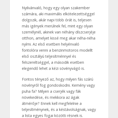
Nyilvánvaló, hogy egy olyan szakember
számára, aki maximális elkötelezettséggel
dolgozik, akár napi több órát is, teljesen
más igények merülnek fel, mint egy olyan
személynél, akinek van néhány díszcserjéje
otthon, amelyet kissé meg akar néha-néha
nyírni. Az első esetben helyénvaló
fontolóra venni a benzinmotoros modellt
első osztályú teljesítménnyel és
felszereltséggel, a második esetben
elegendő lehet a kézi sövényvágó is.
Fontos tényező az, hogy milyen fás szárú
növényről fog gondoskodni. Kemény vagy
puha fa? Milyen a cserjék vagy fák
növekedése, és mekkora az ágak
átmérője? Ennek kell megfelelnie a
teljesítménynek, és a késtávolságnak, vagy
a lista egyes fogai közötti résnek is.