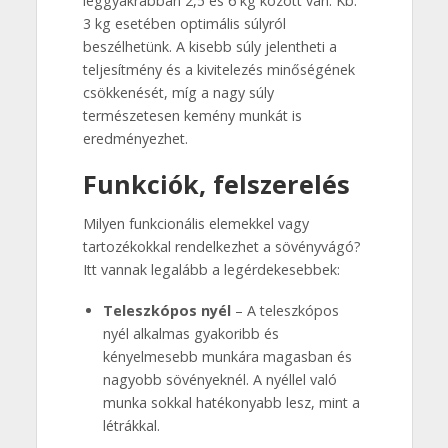
leggyakrabban 2,5 és 6 kg között van. Kb.
3 kg esetében optimális súlyról
beszélhetünk. A kisebb súly jelentheti a
teljesítmény és a kivitelezés minőségének
csökkenését, míg a nagy súly
természetesen kemény munkát is
eredményezhet.
Funkciók, felszerelés
Milyen funkcionális elemekkel vagy
tartozékokkal rendelkezhet a sövényvágó?
Itt vannak legalább a legérdekesebbek:
Teleszkópos nyél
– A teleszkópos
nyél alkalmas gyakoribb és
kényelmesebb munkára magasban és
nagyobb sövényeknél. A nyéllel való
munka sokkal hatékonyabb lesz, mint a
létrákkal.