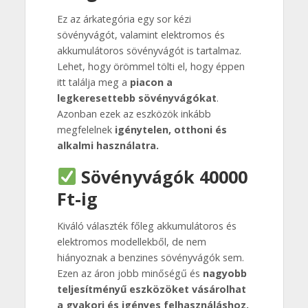
Ez az árkategória egy sor kézi
sövényvágót, valamint elektromos és
akkumulátoros sövényvágót is tartalmaz.
Lehet, hogy örömmel tölti el, hogy éppen
itt találja meg a
piacon a
legkeresettebb sövényvágókat
.
Azonban ezek az eszközök inkább
megfelelnek
igénytelen, otthoni és
alkalmi használatra.
Sövényvágók 40000
Ft-ig
Kiváló választék főleg akkumulátoros és
elektromos modellekből, de nem
hiányoznak a benzines sövényvágók sem.
Ezen az áron jobb minőségű és
nagyobb
teljesítményű eszközöket vásárolhat
a gyakori és igényes felhasználáshoz.