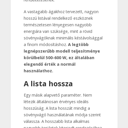
A vastagabb ágakhoz tervezett, nagyon
hosszú listával rendelkező eszköznek
természetesen lényegesen nagyobb
energiára van szüksége, mint a rövid
sövényvágóknak minimális késtávolsággal
a finom módosításhoz.
A legtöbb
legnépszerűbb modell teljesítménye
körülbelül 500-600 W, ez általában
elegendő érték a normál
használathoz.
A lista hossza
Egy másik alapvető paraméter. Nem
létezik általánosan érvényes ideális
hosszúság. A lista hosszát mindig a
sövényvágó használatának módja szerint
válassza. A hosszabb lista alkalmas
nagyobb területek kiterjedt rendezéséhez.