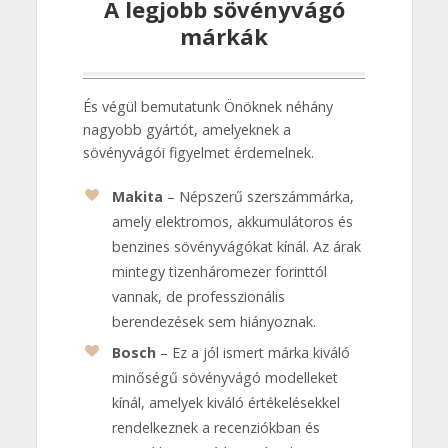
A legjobb sövényvágó
márkák
És végül bemutatunk Önöknek néhány
nagyobb gyártót, amelyeknek a
sövényvágói figyelmet érdemelnek.
Makita
– Népszerű szerszámmárka,
amely elektromos, akkumulátoros és
benzines sövényvágókat kínál. Az árak
mintegy tizenháromezer forinttól
vannak, de professzionális
berendezések sem hiányoznak.
Bosch
– Ez a jól ismert márka kiváló
minőségű sövényvágó modelleket
kínál, amelyek kiváló értékelésekkel
rendelkeznek a recenziókban és