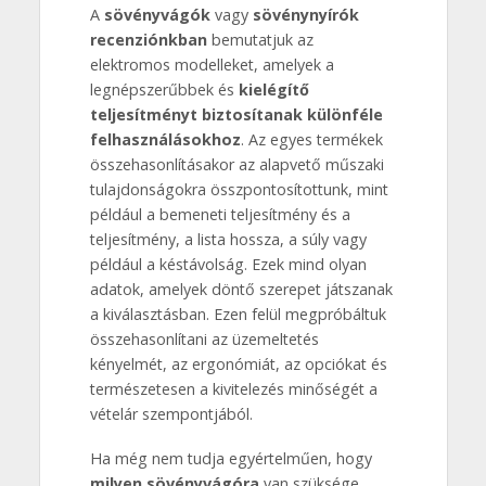
A
sövényvágók
vagy
sövénynyírók
recenziónkban
bemutatjuk az
elektromos modelleket, amelyek a
legnépszerűbbek és
kielégítő
teljesítményt biztosítanak különféle
felhasználásokhoz
. Az egyes termékek
összehasonlításakor az alapvető műszaki
tulajdonságokra összpontosítottunk, mint
például a bemeneti teljesítmény és a
teljesítmény, a lista hossza, a súly vagy
például a késtávolság. Ezek mind olyan
adatok, amelyek döntő szerepet játszanak
a kiválasztásban. Ezen felül megpróbáltuk
összehasonlítani az üzemeltetés
kényelmét, az ergonómiát, az opciókat és
természetesen a kivitelezés minőségét a
vételár szempontjából.
Ha még nem tudja egyértelműen, hogy
milyen sövényvágóra
van szüksége,