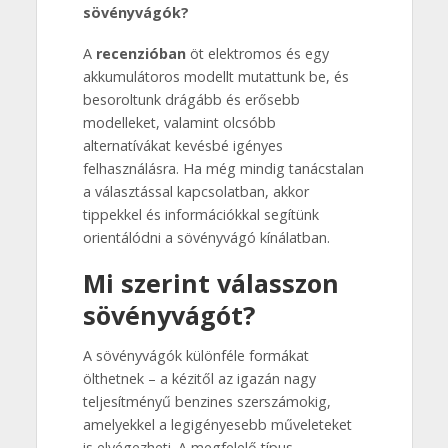
sövényvágók?
A
recenzióban
öt elektromos és egy
akkumulátoros modellt mutattunk be, és
besoroltunk drágább és erősebb
modelleket, valamint olcsóbb
alternatívákat kevésbé igényes
felhasználásra. Ha még mindig tanácstalan
a választással kapcsolatban, akkor
tippekkel és információkkal segítünk
orientálódni a sövényvágó kínálatban.
Mi szerint válasszon
sövényvágót?
A sövényvágók különféle formákat
ölthetnek – a kézitől az igazán nagy
teljesítményű benzines szerszámokig,
amelyekkel a legigényesebb műveleteket
is elvégezheti. A megfelelő típus