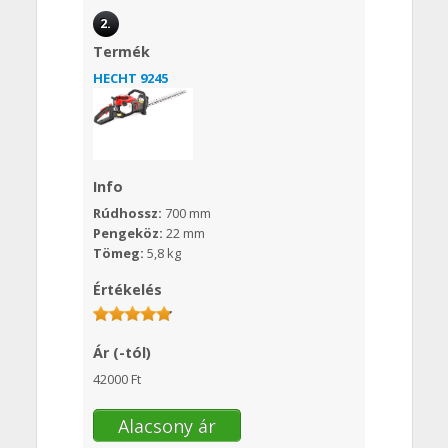
2.
Termék
HECHT 9245
Info
Rúdhossz:
700 mm
Pengeköz:
22 mm
Tömeg:
5,8 kg
Értékelés
Ár (-tól)
42000 Ft
Alacsony ár