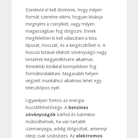
Ezenkívül el kell döntenie, hogy milyen
formát szeretne elérni, hogyan kívánja
megnyírni a cserjéket, vagy milyen
magasságban fog dolgozni. Ennek
megfelelően ki kell választani a lista
típusát, hosszát, és a kiegészítőket is. A
hosszú listával ellátott sövényvágó nagy
területek kiegyenlítésére alkalmas.
Rövidebb listákkal könnyebben fog
formálni/alakítani. Magasabb helyen
végzett munkához alkalmas lehet egy
teleszkópos nyél.
Ugyanilyen fontos az energia
hozzáférhetősége. A
benzines
sövényvágók
bárhol és bármikor
működhetnek, ha van tartalék
üzemanyaga, addig dolgozhat, amennyi
ideig csak szükséges. Az
elektromos