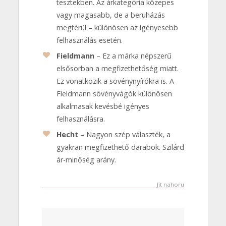
tesztekben. Az árkategória közepes
vagy magasabb, de a beruházás
megtérül – különösen az igényesebb
felhasználás esetén.
Fieldmann
– Ez a márka népszerű
elsősorban a megfizethetőség miatt.
Ez vonatkozik a sövénynyírókra is. A
Fieldmann sövényvágók különösen
alkalmasak kevésbé igényes
felhasználásra.
Hecht
– Nagyon szép választék, a
gyakran megfizethető darabok. Szilárd
ár-minőség arány.
Jít nahoru