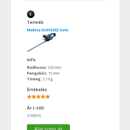
3.
Termék
Makita DUH523Z Solo
Info
Rúdhossz:
520 mm
Pengeköz:
15 mm
Tömeg:
3,1 kg
Értékelés
Ár (-tól)
31000 Ft
Alacsony ár