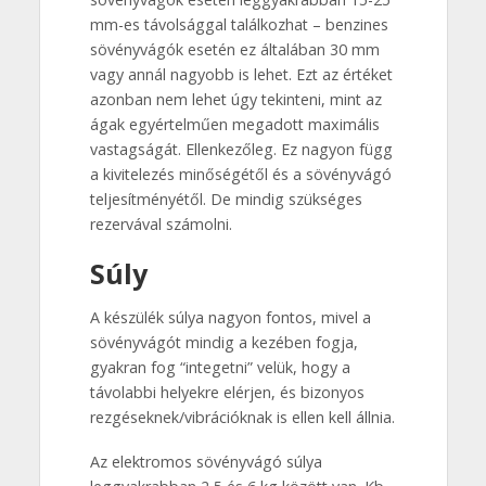
mm-es távolsággal találkozhat – benzines
sövényvágók esetén ez általában 30 mm
vagy annál nagyobb is lehet. Ezt az értéket
azonban nem lehet úgy tekinteni, mint az
ágak egyértelműen megadott maximális
vastagságát. Ellenkezőleg. Ez nagyon függ
a kivitelezés minőségétől és a sövényvágó
teljesítményétől. De mindig szükséges
rezervával számolni.
Súly
A készülék súlya nagyon fontos, mivel a
sövényvágót mindig a kezében fogja,
gyakran fog “integetni” velük, hogy a
távolabbi helyekre elérjen, és bizonyos
rezgéseknek/vibrációknak is ellen kell állnia.
Az elektromos sövényvágó súlya