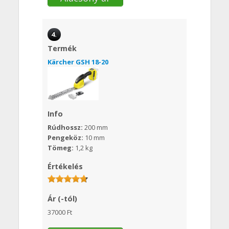
4.
Termék
Kärcher GSH 18-20
Info
Rúdhossz:
200 mm
Pengeköz:
10 mm
Tömeg:
1,2 kg
Értékelés
Ár (-tól)
37000 Ft