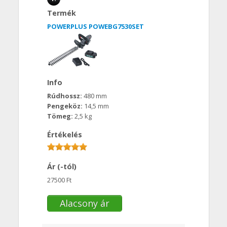
Termék
POWERPLUS POWEBG7530SET
Info
Rúdhossz:
480 mm
Pengeköz:
14,5 mm
Tömeg:
2,5 kg
Értékelés
Ár (-tól)
27500 Ft
Alacsony ár