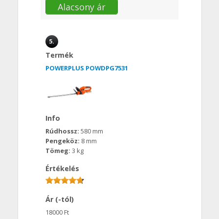
Alacsony ár
5.
Termék
POWERPLUS POWDPG7531
Info
Rúdhossz:
580 mm
Pengeköz:
8 mm
Tömeg:
3 kg
Értékelés
Ár (-tól)
18000 Ft