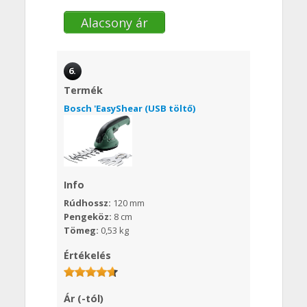
Alacsony ár
6.
Termék
Bosch 'EasyShear (USB töltő)
Info
Rúdhossz:
120 mm
Pengeköz:
8 cm
Tömeg:
0,53 kg
Értékelés
Ár (-tól)