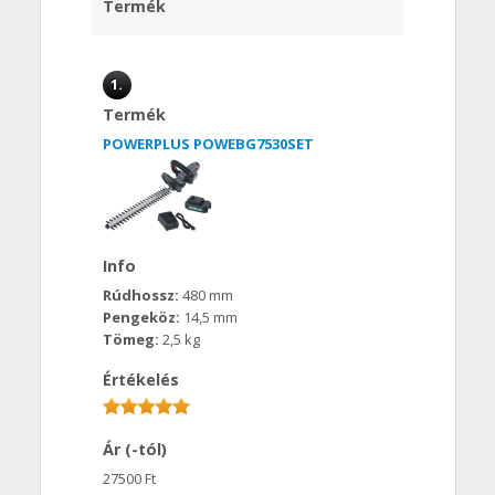
Termék
1.
Termék
POWERPLUS POWEBG7530SET
Info
Rúdhossz:
480 mm
Pengeköz:
14,5 mm
Tömeg:
2,5 kg
Értékelés
Ár (-tól)
27500 Ft