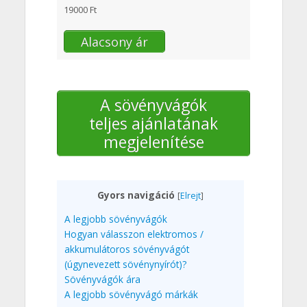
19000 Ft
Alacsony ár
A sövényvágók
teljes ajánlatának
megjelenítése
Gyors navigáció
[
Elrejt
]
A legjobb sövényvágók
Hogyan válasszon elektromos /
akkumulátoros sövényvágót
(úgynevezett sövénynyírót)?
Sövényvágók ára
A legjobb sövényvágó márkák