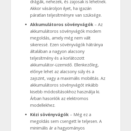
drágák, nehezek, és zajosak is lehetnek.
Akkor vásároljon ilyet, ha igazán
páratlan teljesítményre van szüksége.
Akkumulátoros sövényvágók
– Az
akkumulátoros sövényvágók modern
megoldás, amely még nem vált
sikeressé. Ezen sövényvágók hátránya
általában a nagyon alacsony
teljesítmény és a korlátozott
akkumulátor-üzemidő. Ellenkezőleg,
előnye lehet az alacsony súly és a
zajszint, vagy a maximális mobilitás. Az
akkumulátoros sövényvágót inkább
kisebb módosításokhoz használja ki.
Árban hasonlók az elektromos
modellekhez.
Kézi sövényvágók
– Még ez a
megoldás sem csengett le teljesen. A
minimális ár a hagyományos