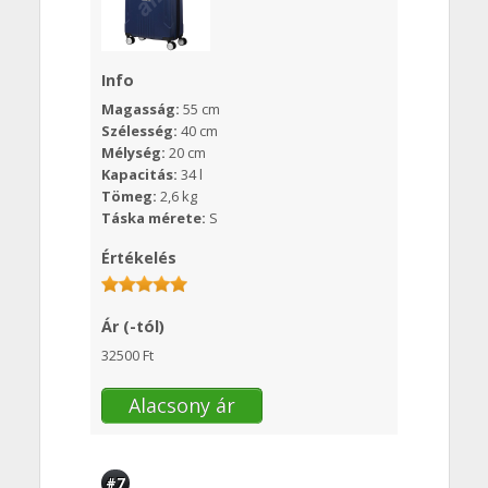
Info
Magasság:
55 cm
Szélesség:
40 cm
Mélység:
20 cm
Kapacitás:
34 l
Tömeg:
2,6 kg
Táska mérete:
S
Értékelés
Ár (-tól)
32500 Ft
Alacsony ár
#7