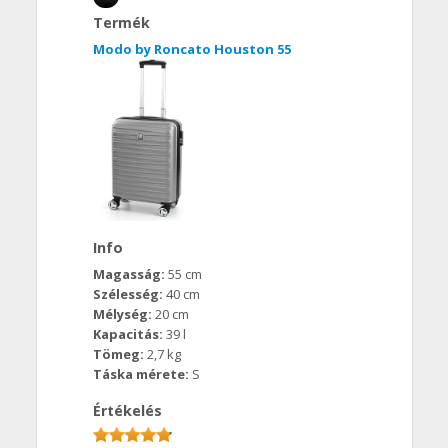
Termék
Modo by Roncato Houston 55
Info
Magasság:
55 cm
Szélesség:
40 cm
Mélység:
20 cm
Kapacitás:
39 l
Tömeg:
2,7 kg
Táska mérete:
S
Értékelés