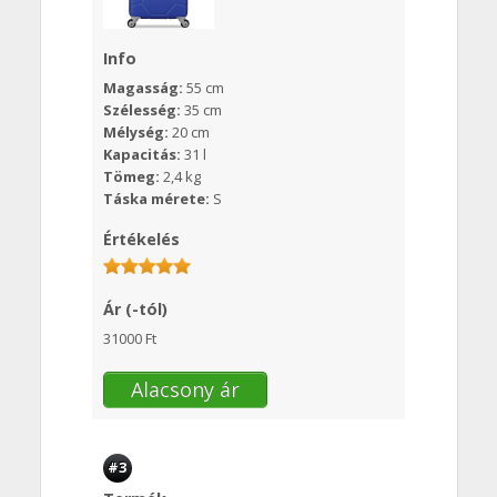
Info
Magasság:
55 cm
Szélesség:
35 cm
Mélység:
20 cm
Kapacitás:
31 l
Tömeg:
2,4 kg
Táska mérete:
S
Értékelés
Ár (-tól)
31000 Ft
Alacsony ár
#3