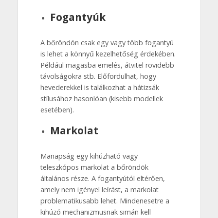
Fogantyúk
A bőröndön csak egy vagy több fogantyú
is lehet a könnyű kezelhetőség érdekében.
Például magasba emelés, átvitel rövidebb
távolságokra stb. Előfordulhat, hogy
hevederekkel is találkozhat a hátizsák
stílusához hasonlóan (kisebb modellek
esetében).
Markolat
Manapság egy kihúzható vagy
teleszkópos markolat a bőröndök
általános része. A fogantyútól eltérően,
amely nem igényel leírást, a markolat
problematikusabb lehet. Mindenesetre a
kihúzó mechanizmusnak simán kell