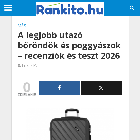
MÁS
A legjobb utazó
bőröndök és poggyászok
– recenziók és teszt 2026
Lukas P.
0
ZDIEĽANIE