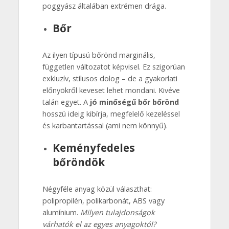
poggyász általában extrémen drága.
Bőr
Az ilyen típusú bőrönd marginális,
független változatot képvisel. Ez szigorúan
exkluzív, stílusos dolog – de a gyakorlati
előnyökről keveset lehet mondani. Kivéve
talán egyet. A
jó minőségű bőr bőrönd
hosszú ideig kibírja, megfelelő kezeléssel
és karbantartással (ami nem könnyű).
Keményfedeles
bőröndök
Négyféle anyag közül választhat:
polipropilén, polikarbonát, ABS vagy
alumínium.
Milyen tulajdonságok
várhatók el az egyes anyagoktól?