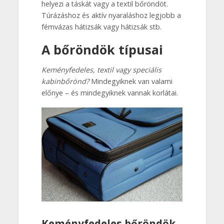
helyezi a táskát vagy a textil bőröndöt.
Túrázáshoz és aktív nyaraláshoz legjobb a
fémvázas hátizsák vagy hátizsák stb.
A bőröndök típusai
Keményfedeles, textil vagy speciális
kabinbőrönd?
Mindegyiknek van valami
előnye – és mindegyiknek vannak korlátai.
Keményfedeles bőröndök