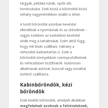
tárgyak, például ruhák, cipők stb.
hordozására. Ezek közül a bőröndök közül
néhány nagymértékben vízálló is lehet.
A textil bőröndök azonban kevésbé
ellenállóak a nyomásnak és az ütéseknek –
vagyis ezekben az esetekben kevésbé
védik meg a tartalmukat. Ezért attól függ,
hogy mit kíván szállítani. Hátrány a
nehezebb karbantartás is. Ezek a
bőröndök könnyebben szennyeződhetnek
és nehezebben tisztíthatók. Különösen
alkalmasak autóval, busszal vagy vonattal
történő szállításra.
Kabinbőröndök, kézi
bőröndök
Ezek kisebb bőröndök, amelyek általában
megfelelnek azoknak a feltételeknek,