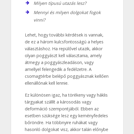
Milyen típusú utazás lesz?
Mennyi és milyen dolgokat fogok
vinni?
Lehet, hogy további kérdések is vannak,
de ez a három kulcsfontosságú a helyes
választáshoz. Ha repülővel utazik, akkor
olyan poggyászt kell választania, amely
átmegy a poggyászleadáson, vagy
amellyel felengedik a fedélzetre. A
csomagtérbe belépő poggyásznak kellően
ellenállónak kell lennie.
Ez különösen igaz, ha törékeny vagy háklis
tárgyakat szállít a károsodás vagy
deformáció szempontjából. Ebben az
esetben szüksége lesz egy keményfedeles
bőröndre. Ha többnyire ruhákat vagy
hasonló dolgokat visz, akkor talán előnybe