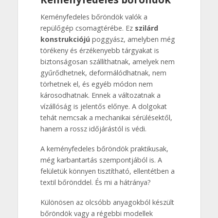
Keményfedeles bőröndök valók a
repülőgép csomagtérébe. Ez
szilárd
konstrukciójú
poggyász, amelyben még
törékeny és érzékenyebb tárgyakat is
biztonságosan szállíthatnak, amelyek nem
gyűrődhetnek, deformálódhatnak, nem
törhetnek el, és egyéb módon nem
károsodhatnak. Ennek a változatnak a
vízállóság is jelentős előnye. A dolgokat
tehát nemcsak a mechanikai sérülésektől,
hanem a rossz időjárástól is védi.
A keményfedeles bőröndök praktikusak,
még karbantartás szempontjából is. A
felületük könnyen tisztítható, ellentétben a
textil bőrönddel. És mi a hátránya?
Különösen az olcsóbb anyagokból készült
bőröndök vagy a régebbi modellek