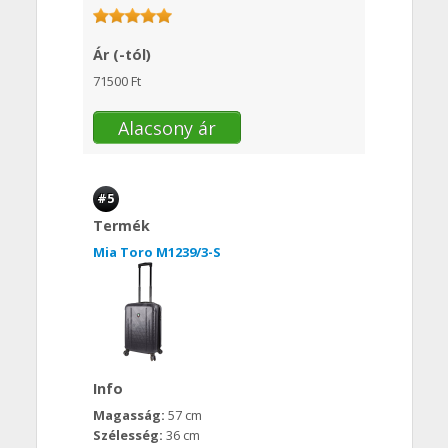
Ár (-tól)
71500 Ft
Alacsony ár
#5
Termék
Mia Toro M1239/3-S
Info
Magasság:
57 cm
Szélesség:
36 cm