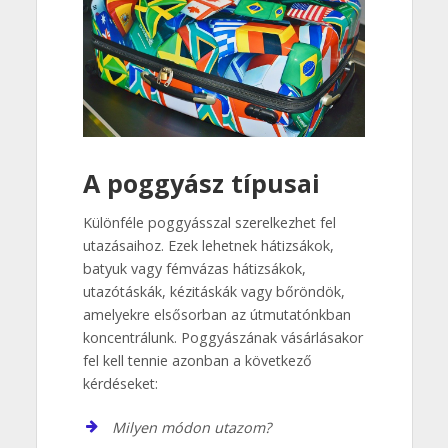
A poggyász típusai
Különféle poggyásszal szerelkezhet fel
utazásaihoz. Ezek lehetnek hátizsákok,
batyuk vagy fémvázas hátizsákok,
utazótáskák, kézitáskák vagy bőröndök,
amelyekre elsősorban az útmutatónkban
koncentrálunk. Poggyászának vásárlásakor
fel kell tennie azonban a következő
kérdéseket:
Milyen módon utazom?