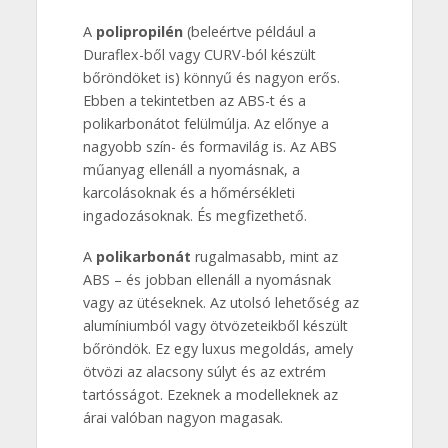
A
polipropilén
(beleértve például a
Duraflex-ből vagy CURV-ból készült
bőröndöket is) könnyű és nagyon erős.
Ebben a tekintetben az ABS-t és a
polikarbonátot felülmúlja. Az előnye a
nagyobb szín- és formavilág is. Az ABS
műanyag ellenáll a nyomásnak, a
karcolásoknak és a hőmérsékleti
ingadozásoknak. És megfizethető.
A
polikarbonát
rugalmasabb, mint az
ABS – és jobban ellenáll a nyomásnak
vagy az ütéseknek. Az utolsó lehetőség az
alumíniumból vagy ötvözeteikből készült
bőröndök. Ez egy luxus megoldás, amely
ötvözi az alacsony súlyt és az extrém
tartósságot. Ezeknek a modelleknek az
árai valóban nagyon magasak.