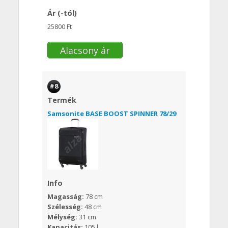
Ár (-tól)
25800 Ft
Alacsony ár
#8
Termék
Samsonite BASE BOOST SPINNER 78/29
Info
Magasság:
78 cm
Szélesség:
48 cm
Mélység:
31 cm
Kapacitás:
105 l