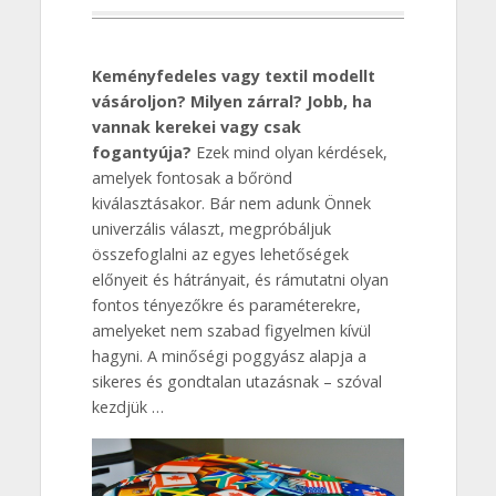
Keményfedeles vagy textil modellt
vásároljon?
Milyen zárral?
Jobb, ha
vannak kerekei vagy csak
fogantyúja?
Ezek mind olyan kérdések,
amelyek fontosak a bőrönd
kiválasztásakor. Bár nem adunk Önnek
univerzális választ, megpróbáljuk
összefoglalni az egyes lehetőségek
előnyeit és hátrányait, és rámutatni olyan
fontos tényezőkre és paraméterekre,
amelyeket nem szabad figyelmen kívül
hagyni. A minőségi poggyász alapja a
sikeres és gondtalan utazásnak – szóval
kezdjük …