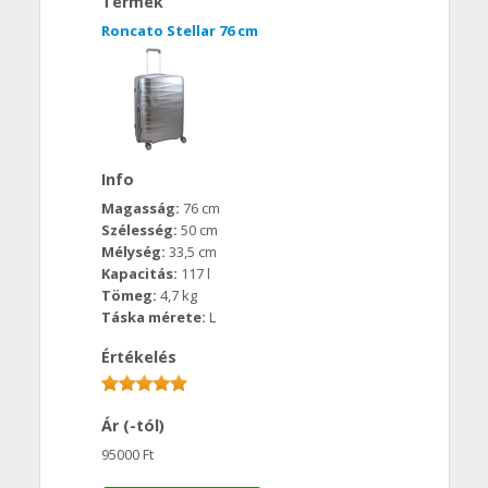
Termék
Roncato Stellar 76 cm
Info
Magasság:
76 cm
Szélesség:
50 cm
Mélység:
33,5 cm
Kapacitás:
117 l
Tömeg:
4,7 kg
Táska mérete:
L
Értékelés
Ár (-tól)
95000 Ft