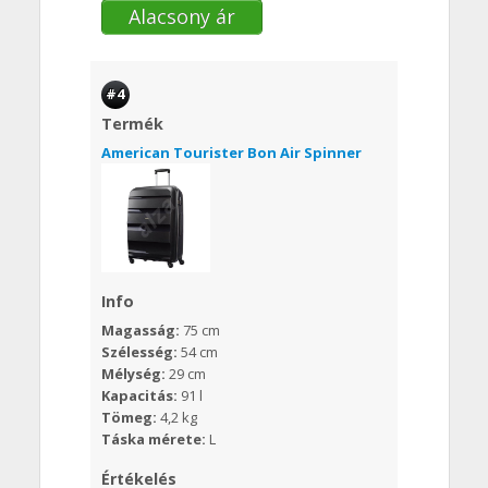
Alacsony ár
#4
Termék
American Tourister Bon Air Spinner
Info
Magasság:
75 cm
Szélesség:
54 cm
Mélység:
29 cm
Kapacitás:
91 l
Tömeg:
4,2 kg
Táska mérete:
L
Értékelés