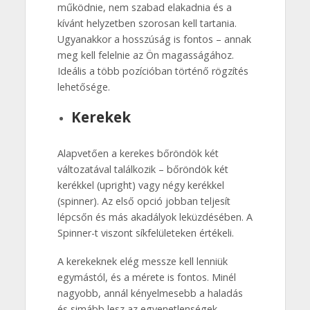
működnie, nem szabad elakadnia és a
kívánt helyzetben szorosan kell tartania.
Ugyanakkor a hosszúság is fontos – annak
meg kell felelnie az Ön magasságához.
Ideális a több pozícióban történő rögzítés
lehetősége.
Kerekek
Alapvetően a kerekes bőröndök két
változatával találkozik – bőröndök két
kerékkel (upright) vagy négy kerékkel
(spinner). Az első opció jobban teljesít
lépcsőn és más akadályok leküzdésében. A
Spinner-t viszont síkfelületeken értékeli.
A kerekeknek elég messze kell lenniük
egymástól, és a mérete is fontos. Minél
nagyobb, annál kényelmesebb a haladás
és simább lesz az egyenetlenségek