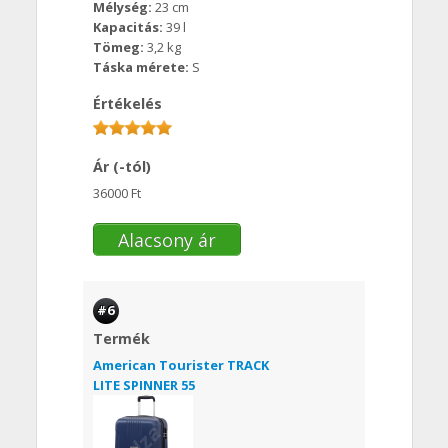
Mélység:
23 cm
Kapacitás:
39 l
Tömeg:
3,2 kg
Táska mérete:
S
Értékelés
Ár (-tól)
36000 Ft
Alacsony ár
#6
Termék
American Tourister TRACK
LITE SPINNER 55