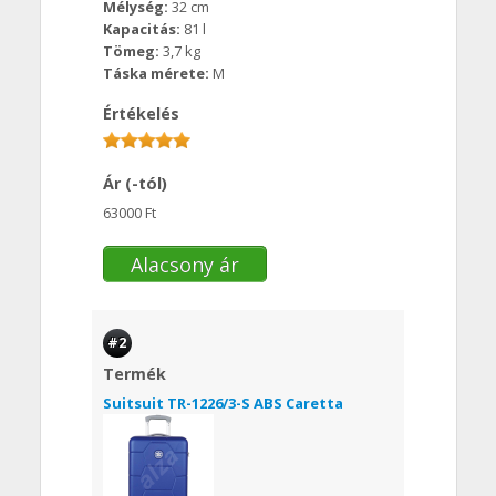
Mélység:
32 cm
Kapacitás:
81 l
Tömeg:
3,7 kg
Táska mérete:
M
Értékelés
Ár (-tól)
63000 Ft
Alacsony ár
#2
Termék
Suitsuit TR-1226/3-S ABS Caretta