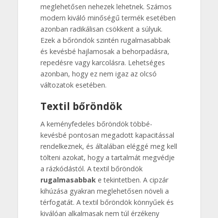
meglehetősen nehezek lehetnek. Számos
modern kiváló minőségű termék esetében
azonban radikálisan csökkent a súlyuk.
Ezek a bőröndök szintén rugalmasabbak
és kevésbé hajlamosak a behorpadásra,
repedésre vagy karcolásra. Lehetséges
azonban, hogy ez nem igaz az olcsó
változatok esetében.
Textil bőröndök
A keményfedeles bőröndök többé-
kevésbé pontosan megadott kapacitással
rendelkeznek, és általában eléggé meg kell
tölteni azokat, hogy a tartalmát megvédje
a rázkódástól. A textil bőröndök
rugalmasabbak
e tekintetben. A cipzár
kihúzása gyakran meglehetősen növeli a
térfogatát. A textil bőröndök könnyűek és
kiválóan alkalmasak nem túl érzékeny