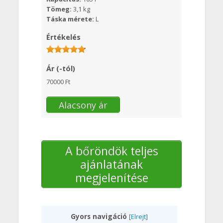
Tömeg:
3,1 kg
Táska mérete:
L
Értékelés
Ár (-tól)
70000 Ft
Alacsony ár
A bőröndök teljes
ajánlatának
megjelenítése
Gyors navigáció
[
Elrejt
]