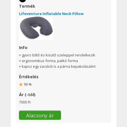
Termék
Lifeventure Inflatable Neck Pillow
Info
+ gyors töltő és kisütő szeleppel rendelkezik
+ ergonomikus forma, patkó forma
+ kapsz egy zacskót is a párna bepakolásáért
Értékelés
96 %
Ár (-tól)
7000 Ft
Alacsony ár