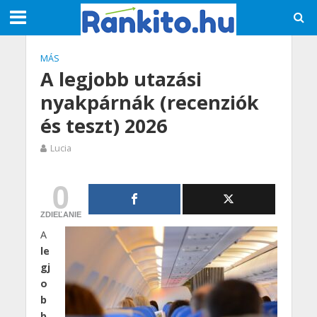
MÁS
A legjobb utazási
nyakpárnák (recenziók
és teszt) 2026
Lucia
0
ZDIEĽANIE
A
le
gj
o
b
b