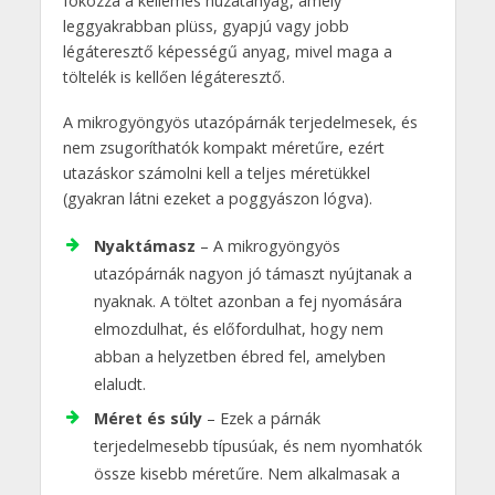
fokozza a kellemes huzatanyag, amely
leggyakrabban plüss, gyapjú vagy jobb
légáteresztő képességű anyag, mivel maga a
töltelék is kellően légáteresztő.
A mikrogyöngyös utazópárnák terjedelmesek, és
nem zsugoríthatók kompakt méretűre, ezért
utazáskor számolni kell a teljes méretükkel
(gyakran látni ezeket a poggyászon lógva).
Nyaktámasz
– A mikrogyöngyös
utazópárnák nagyon jó támaszt nyújtanak a
nyaknak. A töltet azonban a fej nyomására
elmozdulhat, és előfordulhat, hogy nem
abban a helyzetben ébred fel, amelyben
elaludt.
Méret és súly
– Ezek a párnák
terjedelmesebb típusúak, és nem nyomhatók
össze kisebb méretűre. Nem alkalmasak a