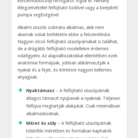
konzervdoboznyi térfogatot foglal el. Néhány
lélegzetvétellel felfújható tüdővel vagy a beépített
pumpa segítségével.
Alkalmi utazók számára alkalmas, akik nem
akarnak sokat befektetni ebbe a felszerelésbe.
Nagyon olcsó felfújható utazópárnákat is találhat,
de a drágább felfújható modellekre érdemes
odafigyelni. Az alapváltozatokkal ellentétben ezek
anatómiai formájúak, jobban alátámasztják a
nyakat és a fejet, és érintésre nagyon kellemes
anyagúak.
Nyaktámasz
– A felfújható utazópárnák
átlagos támaszt nyújtanak a nyaknak. Teljesen
felfújva megtartják alakjukat. Csak minimálisan
alkalmazkodnak.
Méret és súly
– A felfújható utazópárnák
többféle méretben és formában kaphatók.