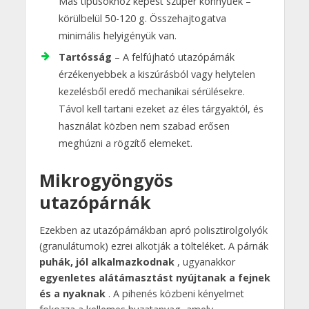
Más típusokhoz képest szuper könnyűek –
körülbelül 50-120 g. Összehajtogatva
minimális helyigényük van.
Tartósság
– A felfújható utazópárnák
érzékenyebbek a kiszúrásból vagy helytelen
kezelésből eredő mechanikai sérülésekre.
Távol kell tartani ezeket az éles tárgyaktól, és
használat közben nem szabad erősen
meghúzni a rögzítő elemeket.
Mikrogyöngyös
utazópárnák
Ezekben az utazópárnákban apró polisztirolgolyók
(granulátumok) ezrei alkotják a tölteléket. A párnák
puhák, jól alkalmazkodnak
, ugyanakkor
egyenletes alátámasztást nyújtanak a fejnek
és a nyaknak
. A pihenés közbeni kényelmet