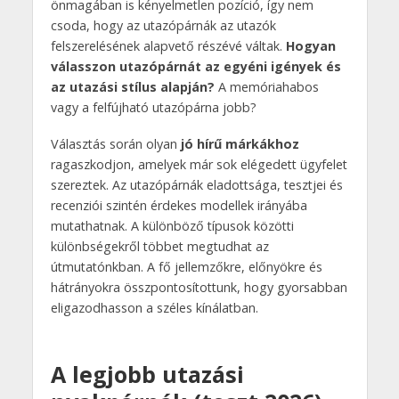
önmagában is kényelmetlen pozíció, így nem
csoda, hogy az utazópárnák az utazók
felszerelésének alapvető részévé váltak.
Hogyan
válasszon utazópárnát az egyéni igények és
az utazási stílus alapján?
A memóriahabos
vagy a felfújható utazópárna jobb?
Választás során olyan
jó hírű márkákhoz
ragaszkodjon, amelyek már sok elégedett ügyfelet
szereztek. Az utazópárnák eladottsága, tesztjei és
recenziói szintén érdekes modellek irányába
mutathatnak. A különböző típusok közötti
különbségekről többet megtudhat az
útmutatónkban. A fő jellemzőkre, előnyökre és
hátrányokra összpontosítottunk, hogy gyorsabban
eligazodhasson a széles kínálatban.
A legjobb utazási