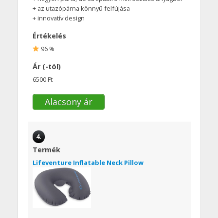
+ az utazópárna könnyű felfújása
+ innovatív design
Értékelés
96 %
Ár (-tól)
6500 Ft
Alacsony ár
4.
Termék
Lifeventure Inflatable Neck Pillow