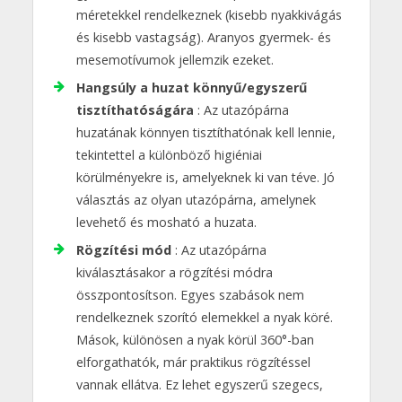
méretekkel rendelkeznek (kisebb nyakkivágás
és kisebb vastagság). Aranyos gyermek- és
mesemotívumok jellemzik ezeket.
Hangsúly a huzat könnyű/egyszerű
tisztíthatóságára
: Az utazópárna
huzatának könnyen tisztíthatónak kell lennie,
tekintettel a különböző higiéniai
körülményekre is, amelyeknek ki van téve. Jó
választás az olyan utazópárna, amelynek
levehető és mosható a huzata.
Rögzítési mód
: Az utazópárna
kiválasztásakor a rögzítési módra
összpontosítson. Egyes szabások nem
rendelkeznek szorító elemekkel a nyak köré.
Mások, különösen a nyak körül 360°-ban
elforgathatók, már praktikus rögzítéssel
vannak ellátva. Ez lehet egyszerű szegecs,