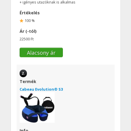
+ igényes utazóknak is alkalmas
Értékelés
100 %
Ár (-tól)
22500 Ft
Alacsony ár
2.
Termék
Cabeau Evolution® S3
Info