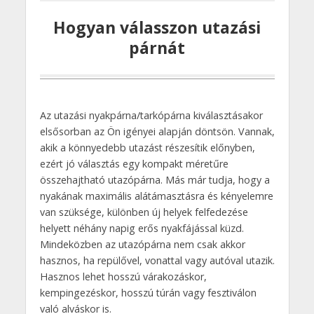
Hogyan válasszon utazási
párnát
Az utazási nyakpárna/tarkópárna kiválasztásakor
elsősorban az Ön igényei alapján döntsön. Vannak,
akik a könnyedebb utazást részesítik előnyben,
ezért jó választás egy kompakt méretűre
összehajtható utazópárna. Más már tudja, hogy a
nyakának maximális alátámasztásra és kényelemre
van szüksége, különben új helyek felfedezése
helyett néhány napig erős nyakfájással küzd.
Mindeközben az utazópárna nem csak akkor
hasznos, ha repülővel, vonattal vagy autóval utazik.
Hasznos lehet hosszú várakozáskor,
kempingezéskor, hosszú túrán vagy fesztiválon
való alváskor is.