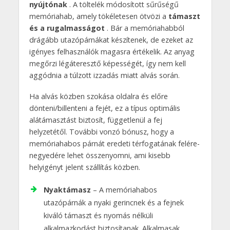
nyújtónak
. A töltelék módosított sűrűségű
memóriahab, amely tökéletesen ötvözi a
támaszt
és a rugalmasságot
. Bár a memóriahabból
drágább utazópárnákat készítenek, de ezeket az
igényes felhasználók magasra értékelik. Az anyag
megőrzi légáteresztő képességét, így nem kell
aggódnia a túlzott izzadás miatt alvás során.
Ha alvás közben szokása oldalra és előre
dönteni/billenteni a fejét, ez a típus optimális
alátámasztást biztosít, függetlenül a fej
helyzetétől. További vonzó bónusz, hogy a
memóriahabos párnát eredeti térfogatának felére-
negyedére lehet összenyomni, ami kisebb
helyigényt jelent szállítás közben.
Nyaktámasz
– A memóriahabos
utazópárnák a nyaki gerincnek és a fejnek
kiváló támaszt és nyomás nélküli
alkalmazkodást biztosítanak. Alkalmasak