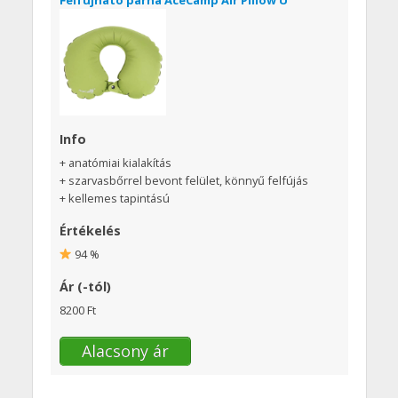
Info
+ anatómiai kialakítás
+ szarvasbőrrel bevont felület, könnyű felfújás
+ kellemes tapintású
Értékelés
94 %
Ár (-tól)
8200 Ft
Alacsony ár