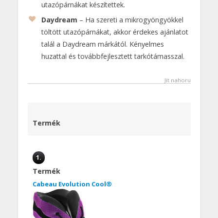
utazópárnákat készítettek.
Daydream
– Ha szereti a mikrogyöngyökkel
töltött utazópárnákat, akkor érdekes ajánlatot
talál a Daydream márkától. Kényelmes
huzattal és továbbfejlesztett tarkótámasszal.
Jít nahoru
Termék
1.
Termék
Cabeau Evolution Cool®