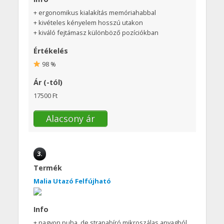
+ ergonomikus kialakítás memóriahabbal
+ kivételes kényelem hosszú utakon
+ kiváló fejtámasz különböző pozíciókban
Értékelés
98 %
Ár (-tól)
17500 Ft
Alacsony ár
3.
Termék
Malia Utazó Felfújható
Info
+ nagyon puha, de strapabíró mikroszálas anyagból