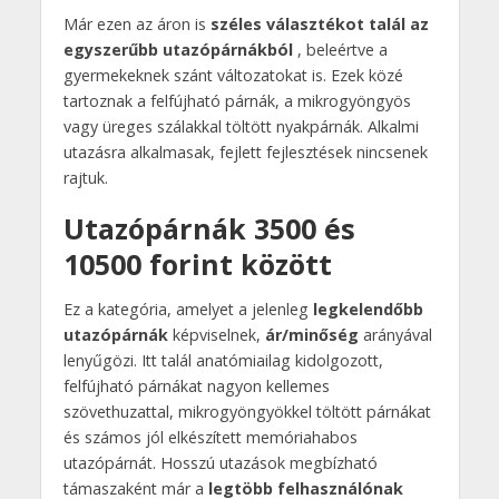
Már ezen az áron is
széles választékot talál az
egyszerűbb utazópárnákból
, beleértve a
gyermekeknek szánt változatokat is. Ezek közé
tartoznak a felfújható párnák, a mikrogyöngyös
vagy üreges szálakkal töltött nyakpárnák. Alkalmi
utazásra alkalmasak, fejlett fejlesztések nincsenek
rajtuk.
Utazópárnák 3500 és
10500 forint között
Ez a kategória, amelyet a jelenleg
legkelendőbb
utazópárnák
képviselnek,
ár/minőség
arányával
lenyűgözi. Itt talál anatómiailag kidolgozott,
felfújható párnákat nagyon kellemes
szövethuzattal, mikrogyöngyökkel töltött párnákat
és számos jól elkészített memóriahabos
utazópárnát. Hosszú utazások megbízható
támaszaként már a
legtöbb felhasználónak