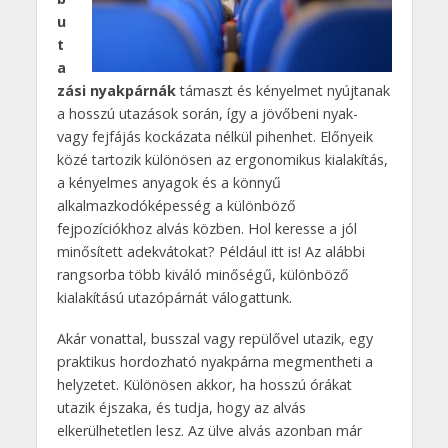
u
t
a
zási nyakpárnák
támaszt és kényelmet nyújtanak
a hosszú utazások során, így a jövőbeni nyak-
vagy fejfájás kockázata nélkül pihenhet. Előnyeik
közé tartozik különösen az ergonomikus kialakítás,
a kényelmes anyagok és a könnyű
alkalmazkodóképesség a különböző
fejpozíciókhoz alvás közben. Hol keresse a jól
minősített adekvátokat? Például itt is! Az alábbi
rangsorba több kiváló minőségű, különböző
kialakítású utazópárnát válogattunk.
Akár vonattal, busszal vagy repülővel utazik, egy
praktikus hordozható nyakpárna megmentheti a
helyzetet. Különösen akkor, ha hosszú órákat
utazik éjszaka, és tudja, hogy az alvás
elkerülhetetlen lesz. Az ülve alvás azonban már