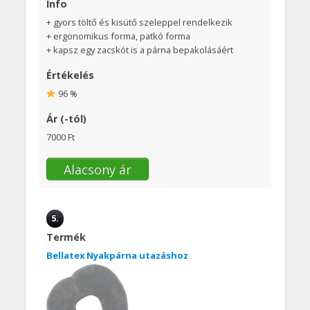
Info
+ gyors töltő és kisütő szeleppel rendelkezik
+ ergonomikus forma, patkó forma
+ kapsz egy zacskót is a párna bepakolásáért
Értékelés
96 %
Ár (-tól)
7000 Ft
Alacsony ár
5.
Termék
Bellatex Nyakpárna utazáshoz