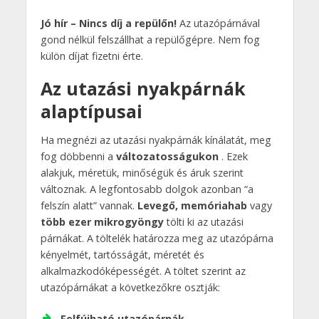
Jó hír – Nincs díj a repülőn!
Az utazópárnával
gond nélkül felszállhat a repülőgépre. Nem fog
külön díjat fizetni érte.
Az utazási nyakpárnák
alaptípusai
Ha megnézi az utazási nyakpárnák kínálatát, meg
fog döbbenni a
változatosságukon
. Ezek
alakjuk, méretük, minőségük és áruk szerint
változnak. A legfontosabb dolgok azonban “a
felszín alatt” vannak.
Levegő, memóriahab
vagy
több ezer mikrogyöngy
tölti ki az utazási
párnákat. A töltelék határozza meg az utazópárna
kényelmét, tartósságát, méretét és
alkalmazkodóképességét. A töltet szerint az
utazópárnákat a következőkre osztják:
Felfújható utazópárnák