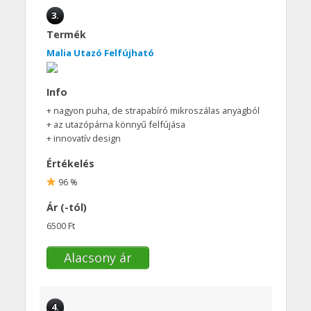
3.
Termék
Malia Utazó Felfújható
Info
+ nagyon puha, de strapabíró mikroszálas anyagból
+ az utazópárna könnyű felfújása
+ innovatív design
Értékelés
96 %
Ár (-tól)
6500 Ft
Alacsony ár
4.