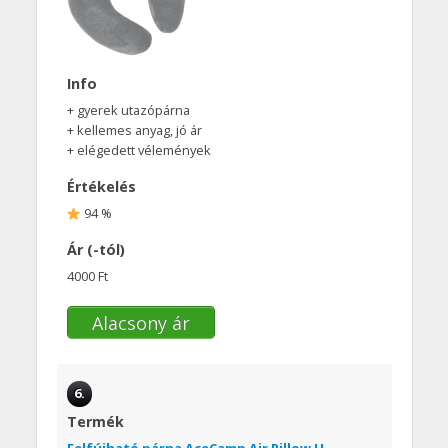
Info
+ gyerek utazópárna
+ kellemes anyag, jó ár
+ elégedett vélemények
Értékelés
94 %
Ár (-tól)
4000 Ft
Alacsony ár
6.
Termék
Felfújható párna AceCamp Air Pillow U