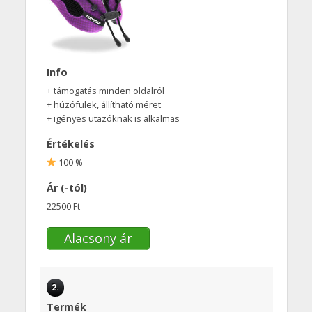
Info
+ támogatás minden oldalról
+ húzófülek, állítható méret
+ igényes utazóknak is alkalmas
Értékelés
100 %
Ár (-tól)
22500 Ft
Alacsony ár
2.
Termék