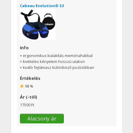
Cabeau Evolution® S3
Info
+ ergonomikus kialakítás memóriahabbal
+ kivételes kényelem hosszú utakon
+ kiváló fejtámasz különböző pozíciókban
Értékelés
98 %
Ár (-tól)
17500 Ft
Alacsony ár