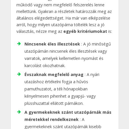
működő vagy nem megfelelő felszerelés lenne
mellettünk. Gyakran a részletek határozzák meg az
általános elégedettséget. Ha már van elképzelése
arról, hogy milyen utazópárna töltelék lesz a jó
választás, nézze meg az
egyéb kritériumokat
is:
Nincsenek éles illesztések
: A jó minőségű
utazópárnán nincsenek éles illesztések vagy
varratok, amelyek kellemetlen nyomást és
karcolást okozhatnak.
Évszaknak megfelelő anyag
: A nyári
utazáshoz értékelni fogja a hűvös
pamuthuzatot, a téli hónapokban
kényelmesen pihenhet a gyapjú- vagy
plüsshuzattal ellátott párnákon.
A gyermekeknek szánt utazópárnák más
méretekkel rendelkeznek
: A
gyermekeknek szánt utazópárnák kisebb