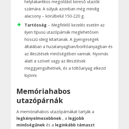
helytakarékos megoldást kereső utazók
számára. A súlyuk azonban még mindig
alacsony – körülbelül 150-220 g.
Tartósság
– Megfelelő kezelés esetén az
ilyen típusú utazópárnák meglehetősen
hosszú ideig kitartanak. A gyengeségek
általában a huzatanyagban/borítóanyagban és
az illesztések minőségében vannak. Nyomás
alatt a szövet vagy az illesztések
meggyengülhetnek, és a töltőanyag elkezd
kijönni.
Memóriahabos
utazópárnák
A memóriahabos utazópárnákat tartják a
legkényelmesebbnek
, a
legjobb
minőségűnek
és a
leginkább támaszt