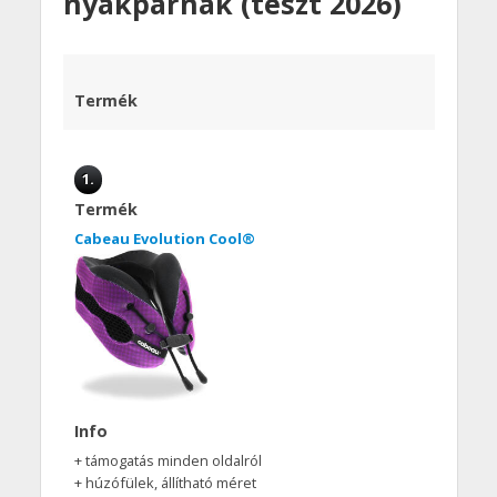
nyakpárnák (teszt 2026)
Termék
1.
Termék
Cabeau Evolution Cool®
Info
+ támogatás minden oldalról
+ húzófülek, állítható méret