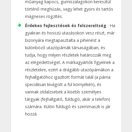
műanyag kapocs, gumiszalagokon keresztül
történő meghúzás, vagy lehet gyors és tartós
mágneses rögzítés.
Érdekes fejlesztések és felszereltség
: Ha
gyakran és hosszú utazásokon vesz részt, már
bizonyára megtapasztalta a pihenést a
különböző utazópárnák társaságában, és
tudja, hogy milyen részletek határozzák meg
az elégedettséget. A márkagyártók figyelnek a
részletekre, ezért a drágább utazópárnákon a
fejhallgatóhoz igazított formát talál (a párna
speciálisan kivágott a fül környékén), és
vannak oldalzsebek a kisebb személyes
tárgyak (fejhallgató, füldugó, akár a telefon)
számára. Külön füldugó és szemmaszk is jár
hozzá.