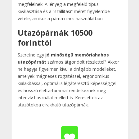
megfelelnek. A lényeg a megfelelő típus
kiválasztása és a “szállítási” méret figyelembe
vétele, amikor a párna nincs használatban.
Utazópárnák 10500
forinttól
Szeretne egy
jó minőségű memóriahabos
utazópárnát
számos átgondolt részlettel? Akkor
ne hagyja figyelmen kívül a drágább modelleket,
amelyek mágneses rögzítéssel, ergonomikus
kialakítással, optimális légáteresztő képességgel
és hosszú élettartammal rendelkeznek még
intenzív használat mellett is. Keresettek az
utazótokba elrakható utazópárnák.