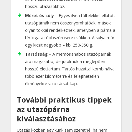
hosszú utazásokhoz.
Méret és súly
– Egyes ilyen töltelékkel ellátott
utazópárnák nem összenyomhatóak, mások
olyan tokkal rendelkeznek, amelyben a párna a
térfogata többszörösére csökken. A súlya már
egy kicsit nagyobb – kb. 250-350 g.
Tartósság
– A memóriahabos utazópárnák
ára magasabb, de jutalmuk a meglepően
hosszú élettartam. Tartós huzattal kombinálva
több ezer kilométerre és felejthetetlen
élményekre való társat kap.
További praktikus tippek
az utazópárna
kiválasztásához
Utazás közben egyikünk sem szeretné, ha nem