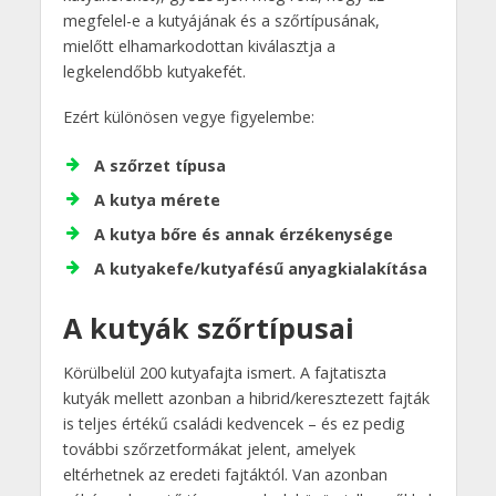
megfelel-e a kutyájának és a szőrtípusának,
mielőtt elhamarkodottan kiválasztja a
legkelendőbb kutyakefét.
Ezért különösen vegye figyelembe:
A szőrzet típusa
A kutya mérete
A kutya bőre és annak érzékenysége
A kutyakefe/kutyafésű anyagkialakítása
A kutyák szőrtípusai
Körülbelül 200 kutyafajta ismert. A fajtatiszta
kutyák mellett azonban a hibrid/keresztezett fajták
is teljes értékű családi kedvencek – és ez pedig
további szőrzetformákat jelent, amelyek
eltérhetnek az eredeti fajtáktól. Van azonban