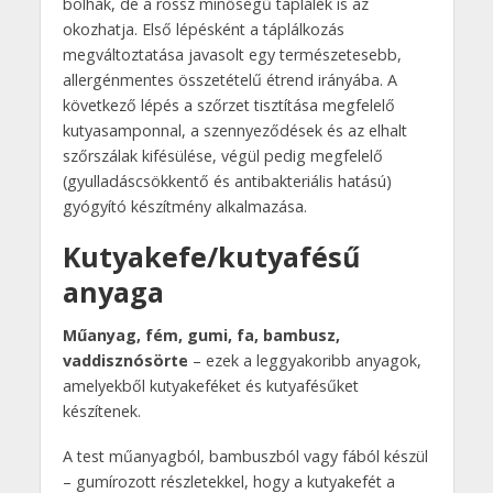
bolhák, de a rossz minőségű táplálék is az
okozhatja. Első lépésként a táplálkozás
megváltoztatása javasolt egy természetesebb,
allergénmentes összetételű étrend irányába. A
következő lépés a szőrzet tisztítása megfelelő
kutyasamponnal, a szennyeződések és az elhalt
szőrszálak kifésülése, végül pedig megfelelő
(gyulladáscsökkentő és antibakteriális hatású)
gyógyító készítmény alkalmazása.
Kutyakefe/kutyafésű
anyaga
Műanyag, fém, gumi, fa, bambusz,
vaddisznósörte
– ezek a leggyakoribb anyagok,
amelyekből kutyakeféket és kutyafésűket
készítenek.
A test műanyagból, bambuszból vagy fából készül
– gumírozott részletekkel, hogy a kutyakefét a