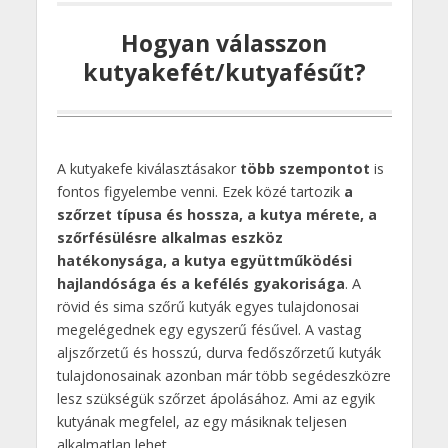
Hogyan válasszon
kutyakefét/kutyafésűt?
A kutyakefe kiválasztásakor
több szempontot
is
fontos figyelembe venni. Ezek közé tartozik
a
szőrzet típusa és hossza, a kutya mérete, a
szőrfésülésre alkalmas eszköz
hatékonysága, a kutya együttműködési
hajlandósága és a kefélés gyakorisága
. A
rövid és sima szőrű kutyák egyes tulajdonosai
megelégednek egy egyszerű fésűvel. A vastag
aljszőrzetű és hosszú, durva fedőszőrzetű kutyák
tulajdonosainak azonban már több segédeszközre
lesz szükségük szőrzet ápolásához. Ami az egyik
kutyának megfelel, az egy másiknak teljesen
alkalmatlan lehet.