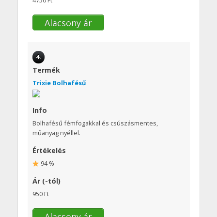
4750 Ft
Alacsony ár
4.
Termék
Trixie Bolhafésű
Info
Bolhafésű fémfogakkal és csúszásmentes,
műanyag nyéllel.
Értékelés
94 %
Ár (-tól)
950 Ft
Alacsony ár