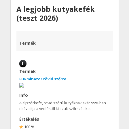
A legjobb kutyakefék
(teszt 2026)
Termék
1.
Termék
FURminator rövid szőrre
Info
A aljszőrkefe, rövid szőrű kutyáknak akár 99%-ban
eltávolítja a vedléstől kilazult szőrszálakat.
Értékelés
100 %