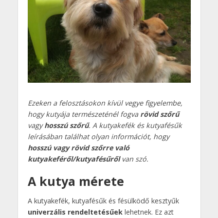
Ezeken a felosztásokon kívül vegye figyelembe,
hogy kutyája természeténél fogva
rövid szőrű
vagy
hosszú szőrű
. A kutyakefék és kutyafésűk
leírásában találhat olyan információt, hogy
hosszú vagy rövid szőrre való
kutyakeféről/kutyafésűről
van szó.
A kutya mérete
A kutyakefék, kutyafésűk és fésülködő kesztyűk
univerzális rendeltetésűek
lehetnek. Ez azt