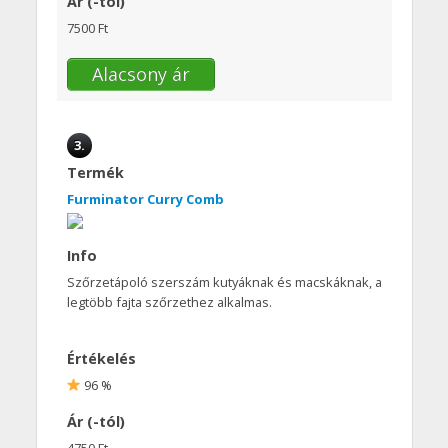
Ár (-tól)
7500 Ft
Alacsony ár
3.
Termék
Furminator Curry Comb
Info
Szőrzetápoló szerszám kutyáknak és macskáknak, a
legtöbb fajta szőrzethez alkalmas.
Értékelés
96 %
Ár (-tól)