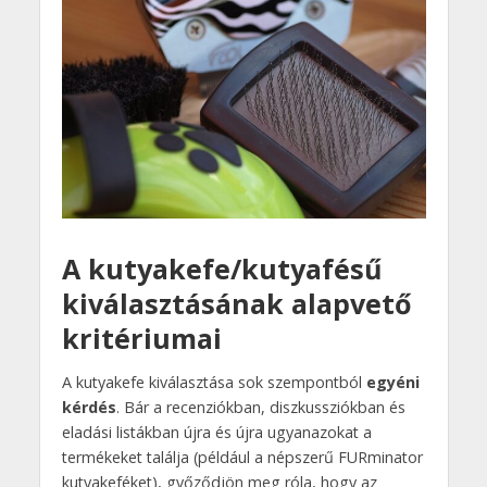
A kutyakefe/kutyafésű
kiválasztásának alapvető
kritériumai
A kutyakefe kiválasztása sok szempontból
egyéni
kérdés
. Bár a recenziókban, diszkussziókban és
eladási listákban újra és újra ugyanazokat a
termékeket találja (például a népszerű FURminator
kutyakeféket), győződjön meg róla, hogy az