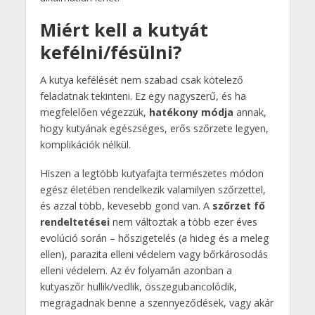
Miért kell a kutyát
kefélni/fésülni?
A kutya kefélését nem szabad csak kötelező
feladatnak tekinteni. Ez egy nagyszerű, és ha
megfelelően végezzük,
hatékony módja
annak,
hogy kutyának egészséges, erős szőrzete legyen,
komplikációk nélkül.
Hiszen a legtöbb kutyafajta természetes módon
egész életében rendelkezik valamilyen szőrzettel,
és azzal több, kevesebb gond van. A
szőrzet fő
rendeltetései
nem változtak a több ezer éves
evolúció során – hőszigetelés (a hideg és a meleg
ellen), parazita elleni védelem vagy bőrkárosodás
elleni védelem. Az év folyamán azonban a
kutyaszőr hullik/vedlik, összegubancolódik,
megragadnak benne a szennyeződések, vagy akár