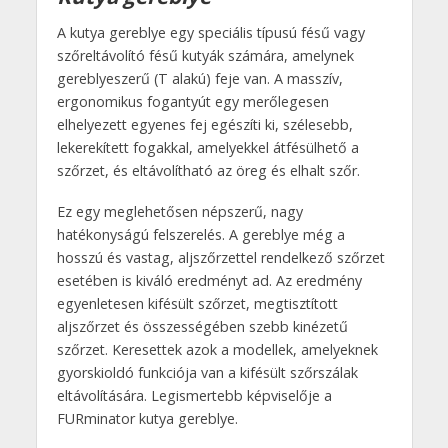
A kutya gereblye egy speciális típusú fésű vagy
szőreltávolító fésű kutyák számára, amelynek
gereblyeszerű (T alakú) feje van. A masszív,
ergonomikus fogantyút egy merőlegesen
elhelyezett egyenes fej egészíti ki, szélesebb,
lekerekített fogakkal, amelyekkel átfésülhető a
szőrzet, és eltávolítható az öreg és elhalt szőr.
Ez egy meglehetősen népszerű, nagy
hatékonyságú felszerelés. A gereblye még a
hosszú és vastag, aljszőrzettel rendelkező szőrzet
esetében is kiváló eredményt ad. Az eredmény
egyenletesen kifésült szőrzet, megtisztított
aljszőrzet és összességében szebb kinézetű
szőrzet. Keresettek azok a modellek, amelyeknek
gyorskioldó funkciója van a kifésült szőrszálak
eltávolítására. Legismertebb képviselője a
FURminator kutya gereblye.