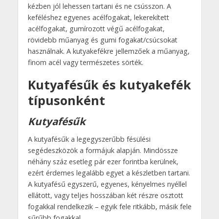
kézben jól lehessen tartani és ne csússzon. A
keféléshez egyenes acélfogakat, lekerekített
acélfogakat, gumírozott végű acélfogakat,
rövidebb műanyag és gumi fogakat/csúcsokat
használnak. A kutyakefékre jellemzőek a műanyag,
finom acél vagy természetes sörték.
Kutyafésűk és kutyakefék
típusonként
Kutyafésűk
A kutyafésűk a legegyszerűbb fésülési
segédeszközök a formájuk alapján. Mindössze
néhány száz esetleg pár ezer forintba kerülnek,
ezért érdemes legalább egyet a készletben tartani.
A kutyafésű egyszerű, egyenes, kényelmes nyéllel
ellátott, vagy teljes hosszában két részre osztott
fogakkal rendelkezik – egyik fele ritkább, másik fele
sűrűbb fogakkal.