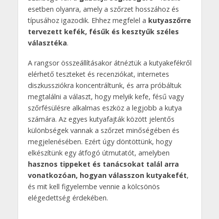
esetben olyanra, amely a szőrzet hosszához és
típusához igazodik. Ehhez megfelel a
kutyaszőrre
tervezett kefék, fésűk és kesztyűk széles
választéka
.
A rangsor összeállításakor átnéztük a kutyakefékről
elérhető teszteket és recenziókat, internetes
diszkussziókra koncentráltunk, és arra próbáltuk
megtalálni a választ, hogy melyik kefe, fésű vagy
szőrfésülésre alkalmas eszköz a legjobb a kutya
számára. Az egyes kutyafajták között jelentős
különbségek vannak a szőrzet minőségében és
megjelenésében. Ezért úgy döntöttünk, hogy
elkészítünk egy átfogó útmutatót, amelyben
hasznos tippeket és tanácsokat talál arra
vonatkozóan, hogyan válasszon kutyakefét
,
és mit kell figyelembe vennie a kölcsönös
elégedettség érdekében.