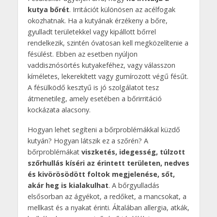
kutya bőrét
. Irritációt különösen az acélfogak
okozhatnak. Ha a kutyának érzékeny a bőre,
gyulladt területekkel vagy kipállott bőrrel
rendelkezik, szintén óvatosan kell megközelítenie a
fésülést. Ebben az esetben nyúljon
vaddisznósörtés kutyakeféhez, vagy válasszon
kíméletes, lekerekített vagy gumírozott végű fésűt.
A fésülködő kesztyű is jó szolgálatot tesz
átmenetileg, amely esetében a bőrirritáció
kockázata alacsony.
Hogyan lehet segíteni a bőrproblémákkal küzdő
kutyán? Hogyan látszik ez a szőrén? A
bőrproblémákat
viszketés, idegesség, túlzott
szőrhullás kíséri az érintett területen, nedves
és kivörösödött foltok megjelenése, sőt,
akár heg is kialakulhat
. A bőrgyulladás
elsősorban az ágyékot, a redőket, a mancsokat, a
mellkast és a nyakat érinti. Általában allergia, atkák,