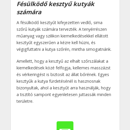
Fésülködő kesztyű kutyák
számára
A fésülködő kesztyűt kifejezetten vedlő, sima
szőrű kutyák számára tervezték. A tenyérrészen
műanyag vagy szilikon kiemelkedésekkel ellátott
kesztyűt egyszerűen a kézre kell húzni, és
végigfuttatni a kutya szőrén, mintha simogatnánk.
Amellett, hogy a kesztyű az elhalt szőrszálakat a
kiemelkedések közé felfogja, kellemes masszázst
és vérkeringést is biztosít az állat bőrének. Egyes
kesztyűk a kutya fürdetésénél is hasznosnak
bizonyultak, ahol a kesztyűt arra használják, hogy
a tisztító sampont egyenletesen juttassák minden
területre.