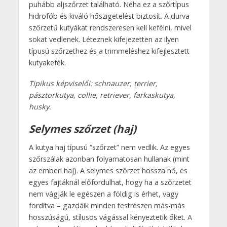
puhább aljszőrzet található. Néha ez a szőrtípus
hidrofób és kiváló hőszigetelést biztosít. A durva
szőrzetű kutyákat rendszeresen kell kefélni, mivel
sokat vedlenek. Léteznek kifejezetten az ilyen
típusú szőrzethez és a trimmeléshez kifejlesztett
kutyakefék.
Tipikus képviselői: schnauzer, terrier,
pásztorkutya, collie, retriever, farkaskutya,
husky.
Selymes szőrzet (haj)
A kutya haj típusú “szőrzet” nem vedlik. Az egyes
szőrszálak azonban folyamatosan hullanak (mint
az emberi haj). A selymes szőrzet hossza nő, és
egyes fajtáknál előfordulhat, hogy ha a szőrzetet
nem vágják le egészen a földig is érhet, vagy
fordítva – gazdáik minden testrészen más-más
hosszúságú, stílusos vágással kényeztetik őket. A