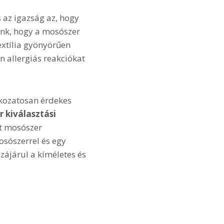
 az igazság az, hogy
nénk, hogy a mosószer
extília gyönyörűen
n allergiás reakciókat
okozatosan érdekes
 kiválasztási
lt mosószer
osószerrel és egy
ájárul a kíméletes és