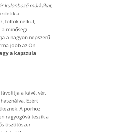
már különböző márkákat,
irdetik a
, foltok nélkül,
l a minőségi
tja a nagyon népszerű
orma jobb az Ön
agy a kapszula
volítja a kávé, vér,
lhasználva. Ezért
ntkeznek. A porhoz
en ragyogóvá teszik a
s tisztítószer