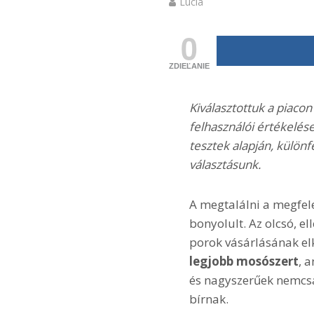
Lucia
0
ZDIEĽANIE
Kiválasztottuk a piaco
felhasználói értékelése
tesztek alapján, különf
választásunk.
A megtalálni a megfe
bonyolult. Az olcsó, e
porok vásárlásának el
legjobb mosószert
, 
és nagyszerűek nemcsa
bírnak.