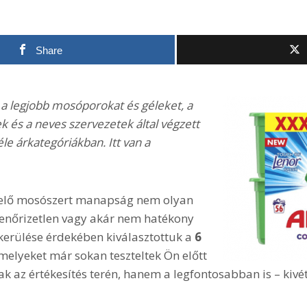
Share
n a legjobb mosóporokat és géleket, a
k és a neves szervezetek által végzett
éle árkategóriákban. Itt van a
lelő mosószert manapság nem olyan
llenőrizetlen vagy akár nem hatékony
kerülése érdekében kiválasztottuk a
6
amelyeket már sokan teszteltek Ön előtt
k az értékesítés terén, hanem a legfontosabban is – kiv