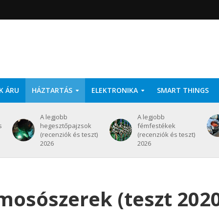
K ÁRU
HÁZTARTÁS
ELEKTRONIKA
SMART THINGS
A legjobb
A legjobb
s
hegesztőpajzsok
fémfestékek
(recenziók és teszt)
(recenziók és teszt)
2026
2026
mosószerek (teszt 2020