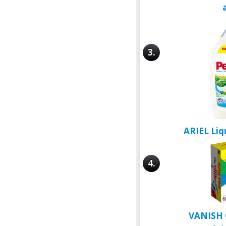
3.
ARIEL Liq
4.
VANISH O