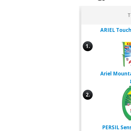
T
ARIEL Touch
1.
Ariel Mounta
2.
PERSIL Sensi