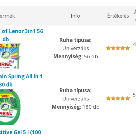
ermék
Info
Értékelés
 of Lenor 3in1 56
db
Ruha típusa:
4
Univerzális
Mennyiség:
56 db
in Spring All in 1
80 db
Ruha típusa:
5
Univerzális
Mennyiség:
180 db
tive Gel 5 l (100