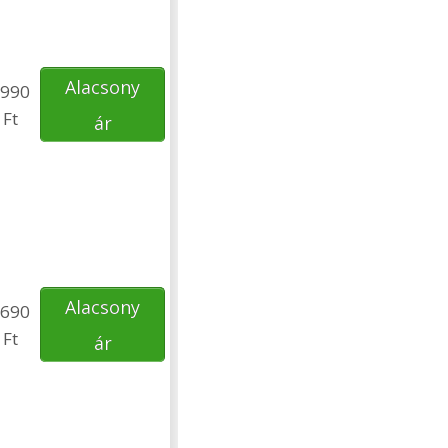
Alacsony
990
Ft
ár
Alacsony
690
Ft
ár