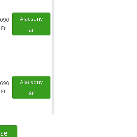
Alacsony
090
Ft
ár
Alacsony
690
Ft
ár
ése