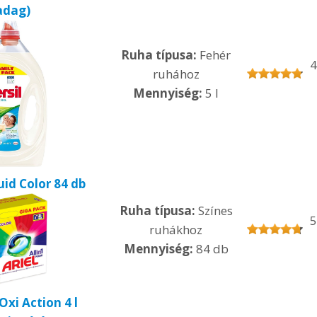
adag)
Ruha típusa:
Fehér
4
ruhához
Mennyiség:
5 l
uid Color 84 db
Ruha típusa:
Színes
5
ruhákhoz
Mennyiség:
84 db
xi Action 4 l