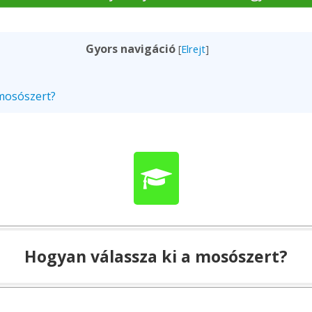
Gyors navigáció
[
Elrejt
]
mosószert?
Hogyan válassza ki a mosószert?