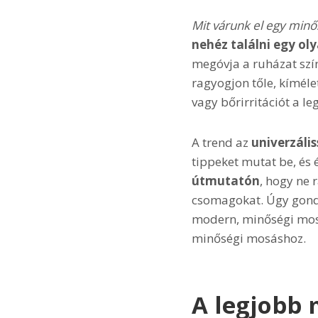
Mit várunk el egy minő
nehéz találni egy ol
megóvja a ruházat szín
ragyogjon tőle, kíméle
vagy bőrirritációt a l
A trend az
univerzáli
tippeket mutat be, és 
útmutatón
, hogy ne 
csomagokat. Úgy gondo
modern, minőségi mosó
minőségi mosáshoz.
A legjobb