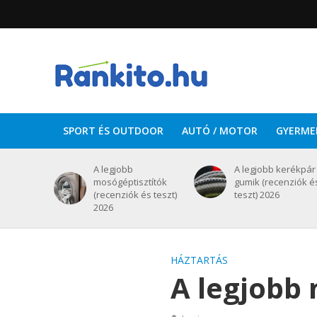
SPORT ÉS OUTDOOR
AUTÓ / MOTOR
GYERME
A legjobb
A legjobb kerékpár
mosógéptisztítók
gumik (recenziók é
(recenziók és teszt)
teszt) 2026
2026
HÁZTARTÁS
A legjobb 