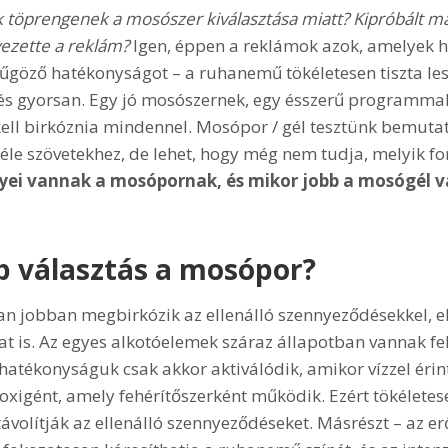
ik töprengenek a mosószer kiválasztása miatt? Kipróbált 
ezette a reklám?
Igen, éppen a reklámok azok, amelyek h
űgöző hatékonyságot – a ruhanemű tökéletesen tiszta lesz
és gyorsan. Egy jó mosószernek, egy ésszerű programma
l birkóznia mindennel. Mosópor / gél tesztünk bemuta
éle szövetekhez, de lehet, hogy még nem tudja, melyik f
yei vannak a mosópornak, és mikor jobb a mosógél v
b választás a mosópor?
 jobban megbirkózik az ellenálló szennyeződésekkel, eltá
kat is. Az egyes alkotóelemek száraz állapotban vannak fe
hatékonyságuk csak akkor aktiválódik, amikor vízzel éri
oxigént, amely fehérítőszerként működik. Ezért tökéletes
ávolítják az ellenálló szennyeződéseket. Másrészt – az erő