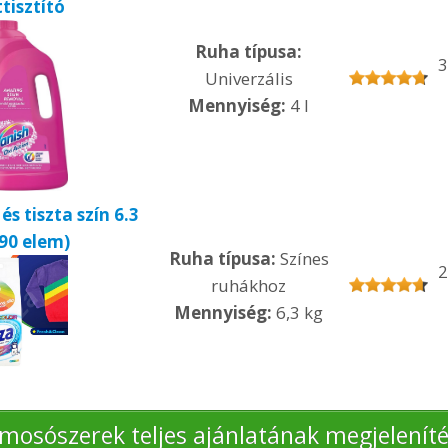
ttisztító
Ruha típusa:
3
Univerzális
Mennyiség:
4 l
és tiszta szín 6.3
(90 elem)
Ruha típusa:
Színes
2
ruhákhoz
Mennyiség:
6,3 kg
mosószerek teljes ajánlatának megjelenít