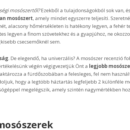
ségi mosószertől?
Ezekből a tulajdonságokból sok van, és
yan mosószert
, amely mindet egyszerre teljesíti. Szeret
ét, alacsony hőmérsékleten is hatékony legyen, a fehér t
tes legyen a finom szövetekhez és a gyapjúhoz, ne okozzo
egkisebb csecsemőknél sem.
sság
. De elegendő, ha univerzális? A mosószer recenzió f
értékelésünk végén végigvezetjük Önt a
legjobb mosószer
raktározza a fürdőszobában a felesleges, fel nem haszná
ljuk, hogy a legtöbb háztartás legfeljebb 2 különféle m
géppel megelégszik, amely szintén nagymértékben hozz
 mosószerek