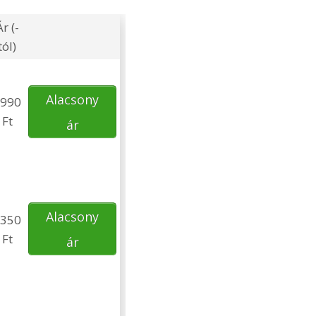
Ár (-
tól)
Alacsony
990
Ft
ár
Alacsony
350
Ft
ár