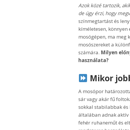
Azok közé tartozik, ak
de úgy érzi, hogy megv
színmegtartást és leny
kíméletesen, könnyen 
mosógépen, ma meg kel
mosószereket a különf
számára.
Milyen előn
használata?
Mikor job
A mosópor határozottan
sár vagy akár fű folto
sokkal stabilabbak és 
általában adnak aktív 
fehér ruhaneműt és elt