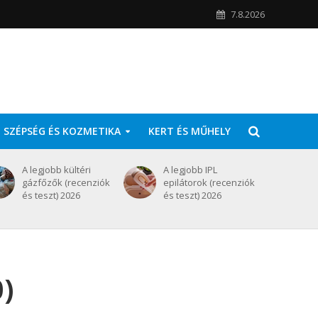
7.8.2026
SZÉPSÉG ÉS KOZMETIKA
KERT ÉS MŰHELY
A legjobb kültéri
A legjobb IPL
gázfőzők (recenziók
epilátorok (recenziók
és teszt) 2026
és teszt) 2026
)