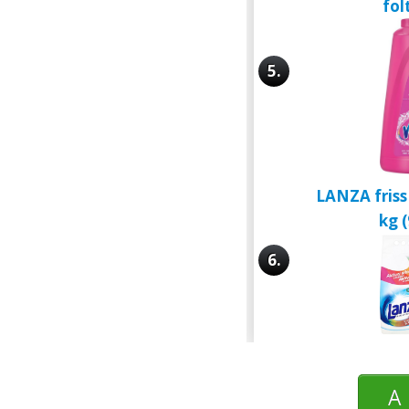
fol
5.
LANZA friss 
kg 
6.
A 