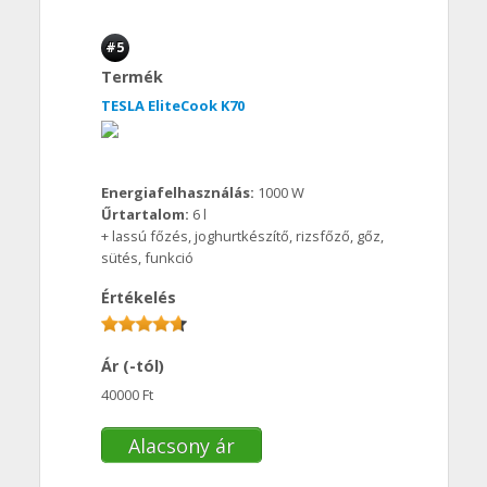
#5
Termék
TESLA EliteCook K70
Energiafelhasználás:
1000 W
Űrtartalom:
6 l
+ lassú főzés, joghurtkészítő, rizsfőző, gőz,
sütés, funkció
Értékelés
Ár (-tól)
40000 Ft
Alacsony ár