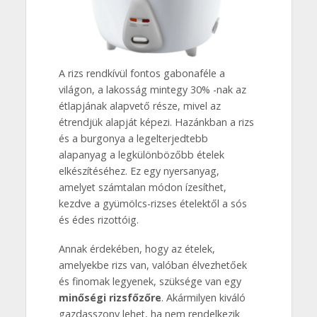
A rizs rendkívül fontos gabonaféle a
világon, a lakosság mintegy 30% -nak az
étlapjának alapvető része, mivel az
étrendjük alapját képezi. Hazánkban a rizs
és a burgonya a legelterjedtebb
alapanyag a legkülönbözőbb ételek
elkészítéséhez. Ez egy nyersanyag,
amelyet számtalan módon ízesíthet,
kezdve a gyümölcs-rizses ételektől a sós
és édes rizottóig.
Annak érdekében, hogy az ételek,
amelyekbe rizs van, valóban élvezhetőek
és finomak legyenek, szüksége van egy
minőségi rizsfőzőre
. Akármilyen kiváló
gazdasszony lehet, ha nem rendelkezik