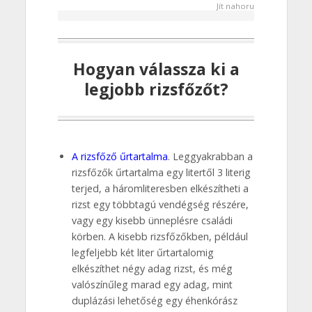
Jít nahoru
Hogyan válassza ki a
legjobb rizsfőzőt?
A rizsfőző űrtartalma
. Leggyakrabban a
rizsfőzők űrtartalma egy litertől 3 literig
terjed, a háromliteresben elkészítheti a
rizst egy többtagú vendégség részére,
vagy egy kisebb ünneplésre családi
körben. A kisebb rizsfőzőkben, például
legfeljebb két liter űrtartalomig
elkészíthet négy adag rizst, és még
valószínűleg marad egy adag, mint
duplázási lehetőség egy éhenkórász