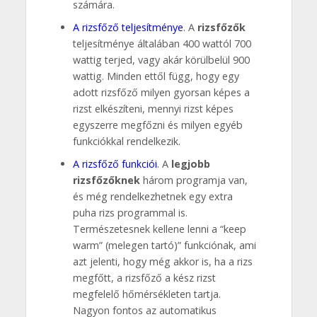
számára.
A rizsfőző teljesítménye
. A
rizsfőzők
teljesítménye általában 400 wattól 700
wattig terjed, vagy akár körülbelül 900
wattig. Minden ettől függ, hogy egy
adott rizsfőző milyen gyorsan képes a
rizst elkészíteni, mennyi rizst képes
egyszerre megfőzni és milyen egyéb
funkciókkal rendelkezik.
A rizsfőző funkciói
. A
legjobb
rizsfőzőknek
három programja van,
és még rendelkezhetnek egy extra
puha rizs programmal is.
Természetesnek kellene lenni a “keep
warm” (melegen tartó)” funkciónak, ami
azt jelenti, hogy még akkor is, ha a rizs
megfőtt, a rizsfőző a kész rizst
megfelelő hőmérsékleten tartja.
Nagyon fontos az automatikus