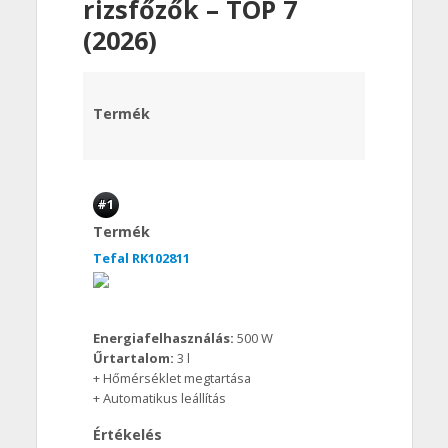
rizsfőzők – TOP 7
(2026)
Termék
#1
Termék
Tefal RK102811
Energiafelhasználás:
500 W
Űrtartalom:
3 l
+ Hőmérséklet megtartása
+ Automatikus leállítás
Értékelés