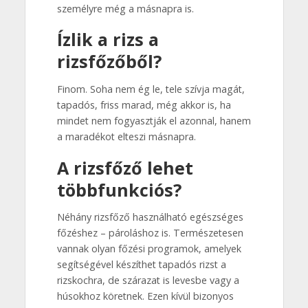
személyre még a másnapra is.
Ízlik a rizs a
rizsfőzőből?
Finom. Soha nem ég le, tele szívja magát,
tapadós, friss marad, még akkor is, ha
mindet nem fogyasztják el azonnal, hanem
a maradékot elteszi másnapra.
A rizsfőző lehet
többfunkciós?
Néhány rizsfőző használható egészséges
főzéshez – pároláshoz is. Természetesen
vannak olyan főzési programok, amelyek
segítségével készíthet tapadós rizst a
rizskochra, de szárazat is levesbe vagy a
húsokhoz köretnek. Ezen kívül bizonyos