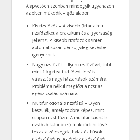
Alapvetően azonban mindegyik ugyanazon
az elven működik – gőz alapon.
Kis rizsfőzők – A kisebb űrtartalmú
rizsfőzőket a praktikum és a gyorsaság
jellemzi. A kisebb rizsfőzők szintén
automatikusan pénzügyileg kevésbé
igényesnek.
Nagy rizsfőzők – Ilyen rizsfőzővel, több
mint 1 kg rizst tud főzni. Ideális
választás nagy háztartások számára.
Probléma nélkül megfőzi a rizst az
egész család számára.
Multifunkcionális rizsfőző – Olyan
készülék, amely többre képes, mint
csupán rizst főzni. A multifunkcionális
rizsfőző különböző funkciói lehetővé
teszik a zöldségek, halak és húsok
elkészítését is. Az ételek elkészítését