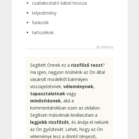
csatlakoztató kábel hossza
teljesítmény
funkciók
tartozékok
Jít nahoru
Segített Önnek ez a
rizsfőző teszt
?
Ha igen, nagyon örülnénk az Ön által
vásárolt modellről bármilyen
visszajelzésnek,
véleménynek
,
tapasztalatnak
vagy
minősítésnek
, alul a
kommentárokban ezen az oldalon.
Segítsen másoknak kiválasztani a
legjobb rizsfőzőt
, és árulja el nekünk
az Ön győztesét. Lehet, hogy az Ön
véleménye lesz a döntő tényező,