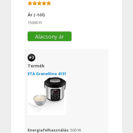
Ár (-tól)
15000 Ft
Alacsony ár
#2
Termék
ETA Granellino 4131
Energiafelhasználás:
500 W