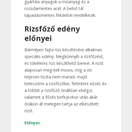
gyártási anyaguk a műanyag és a
rozsdamentes acél. A belső tál
tapadásmentes felülettel rendelkezik.
Rizsfőző edény
előnyei
Bármilyen fajta rizs készítésére alkalmas
speciális edény. Megkönnyíti a rizsfőzést,
és tökéletes rizs készíthető benne. A rizst
alaposan meg kell mosni, míg a víz
teljesen tiszta nem marad, majd
beleszórni a rizsfőzőbe, felönteni vízzel, és
a többit a rizsfőző önállóan elvégzi,
valamint a főzés befejezése után akár
órákon át melegen tartja az elkészített
rizst.
Előnyei: