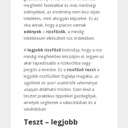
megfelelő fazekakkal és más minőségi
edényekkel, az eredmény nem lesz olyan
tökéletes, mint ahogyan képzelné. Ez az
oka annak, hogy a piacon vannak
edények – rizsfőzők
, a mindig
tökéletesen elkészített rizs érdekében.
A
legjobb rizsfőző
biztosítja, hogy a rizs
mindig megfelelően készüljön el, legyen az
akár tapadósabb a rizskochba vagy
pergős a levesbe. Ez a
rizsfőző teszt
a
legjobb rizsfőzőket foglalja magába,
az
ügyfelek és ipari szakértők véleménye
alapján
átlátható módon. Ezen kívül a
tesztet praktikus tippekkel gazdagítjuk,
amelyek segítenek a választásban és a
vásárlásban.
Teszt – legjobb