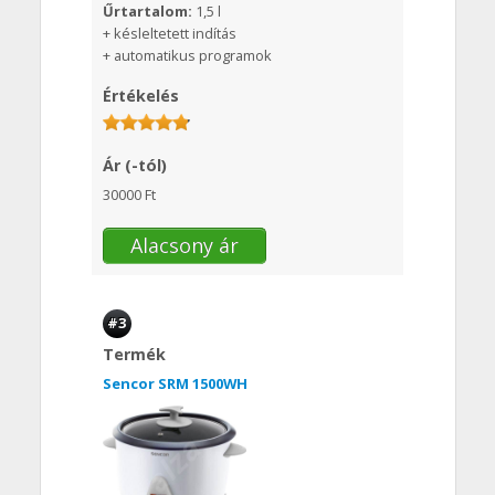
Űrtartalom:
1,5 l
+ késleltetett indítás
+ automatikus programok
Értékelés
Ár (-tól)
30000 Ft
Alacsony ár
#3
Termék
Sencor SRM 1500WH