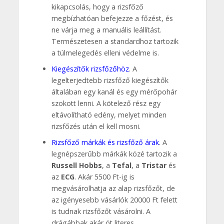
kikapcsolás, hogy a rizsfőző
megbízhatóan befejezze a főzést, és
ne várja meg a manuális leállítást.
Természetesen a standardhoz tartozik
a túlmelegedés elleni védelme is.
Kiegészítők rizsfőzőhöz
. A
legelterjedtebb rizsfőző kiegészítők
általában egy kanál és egy mérőpohár
szokott lenni. A kötelező rész egy
eltávolítható edény, melyet minden
rizsfőzés után el kell mosni.
Rizsfőző márkák és rizsfőző árak
. A
legnépszerűbb márkák közé tartozik a
Russell Hobbs
, a
Tefal
, a
Tristar
és
az
ECG
. Akár 5500 Ft-ig is
megvásárolhatja az alap rizsfőzőt, de
az igényesebb vásárlók 20000 Ft felett
is tudnak rizsfőzőt vásárolni. A
drágábbak akár öt literes