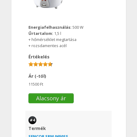
Energiafelhasználás:
500 W
Űrtartalom:
1,5 l
+ hőmérséklet megtartása
+ rozsdamentes acél
Értékelés
Ár (-tól)
11500 Ft
Alacsony ár
#4
Termék
SENCOR SRM 0650SS