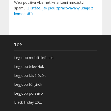
Web používá Akismet ke snížení množství
spamu.
Zjistěte, jak jsou zpracovávány údaje z
komentářů.
TOP
Legjobb mobiltelefonok
Legjobb televíziók
Legjobb kávéfőzők
Legjobb fűnyírók
Legjobb porszívó
Black Friday 2023