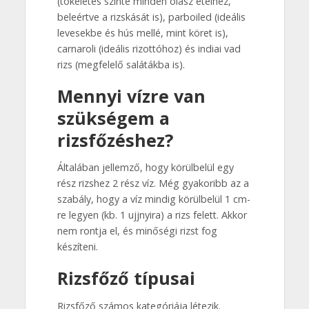
(tökéletes szinte minden olasz ételhez,
beleértve a rizskását is), parboiled (ideális
levesekbe és hús mellé, mint köret is),
carnaroli (ideális rizottóhoz) és indiai vad
rizs (megfelelő salátákba is).
Mennyi vízre van
szükségem a
rizsfőzéshez?
Általában jellemző, hogy körülbelül egy
rész rizshez 2 rész víz. Még gyakoribb az a
szabály, hogy a víz mindig körülbelül 1 cm-
re legyen (kb. 1 ujjnyira) a rizs felett. Akkor
nem rontja el, és minőségi rizst fog
készíteni.
Rizsfőző típusai
Rizsfőző számos kategóriája létezik.