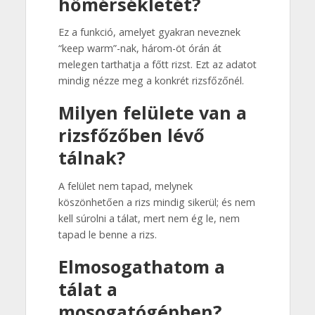
hőmérsékletét?
Ez a funkció, amelyet gyakran neveznek
“keep warm”-nak, három-öt órán át
melegen tarthatja a főtt rizst. Ezt az adatot
mindig nézze meg a konkrét rizsfőzőnél.
Milyen felülete van a
rizsfőzőben lévő
tálnak?
A felület nem tapad, melynek
köszönhetően a rizs mindig sikerül; és nem
kell súrolni a tálat, mert nem ég le, nem
tapad le benne a rizs.
Elmosogathatom a
tálat a
mosogatógépben?