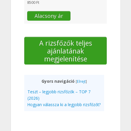
8500 Ft
Alacsony ár
A rizsfőzők teljes
ajánlatának
megjelenítése
Gyors navigáció
[
Elrejt
]
Teszt – legjobb rizsfőzők – TOP 7
(2026)
Hogyan válassza ki a legjobb rizsfőzőt?