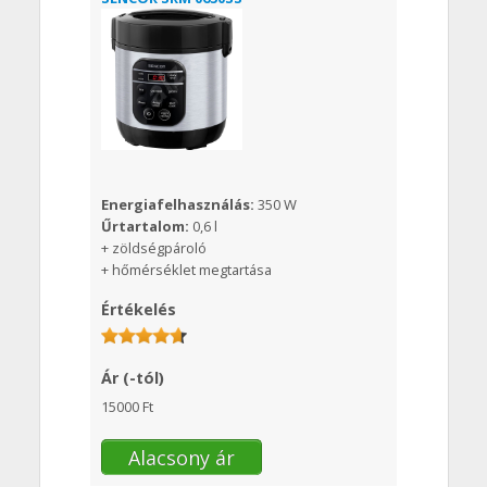
Energiafelhasználás:
350 W
Űrtartalom:
0,6 l
+ zöldségpároló
+ hőmérséklet megtartása
Értékelés
Ár (-tól)
15000 Ft
Alacsony ár