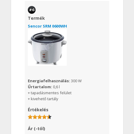
#6
Termék
Sencor SRM 0600WH
Energiafelhasználás:
300 W
Űrtartalom:
0,6 l
+ tapadásmentes felület
+ kivehető tartály
Értékelés
Ár (-tól)