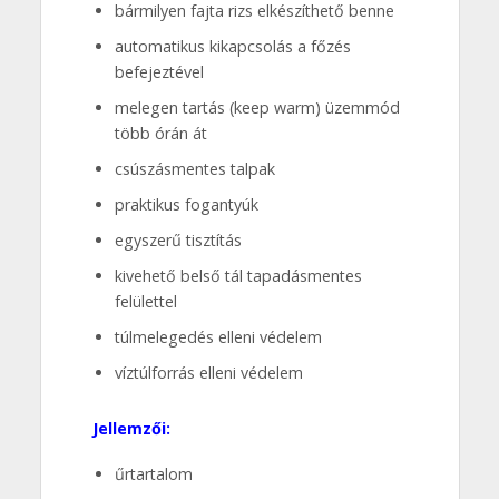
bármilyen fajta rizs elkészíthető benne
automatikus kikapcsolás a főzés
befejeztével
melegen tartás (keep warm) üzemmód
több órán át
csúszásmentes talpak
praktikus fogantyúk
egyszerű tisztítás
kivehető belső tál tapadásmentes
felülettel
túlmelegedés elleni védelem
víztúlforrás elleni védelem
Jellemzői:
űrtartalom