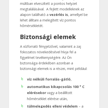
múltban elveszített a pontos helyzet
megtalálásával. A fejlett modelleknek az
alapon található a
vezérlés is
, amellyel be
lehet állítani a melegített víz pontos
hőmérsékletét.
Biztonsági elemek
A vízforraló fényjelzővel, valamint a zaj
fokozatos növekedésével hívja fel a
figyelmet tevékenységére. Az Ön
biztonsága érdekében azonban a
biztonsági elemek is a részei, mint például:
víz nélküli forralás-gátló
,
automatikus kikapcsolás 100 ° C
elérésekor
vagy a beállított
hőmérséklet elérése után,
túlmelegedés elleni védelem
– a