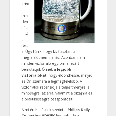
szint
e
min
den
házt
artá
s
rész
e. Úgy tűnik, hogy kiválasztani a
megfelelőt nem nehéz. Azonban nem
minden vízforraló egyforma, ezért
bemutatjuk Önnek a
legjobb
vízforralókat
, hogy eldönthesse, melyik
az Ön számára a legmegfelelőbb. A
vízforralók recenziója a teljesítményre, a
minőségre, az árra, valamint a dizájnra és
a praktikusságra összpontosít.
A mi értékelésünk szerint a
Philips Daily
Collection HD9350
legjobb, de a