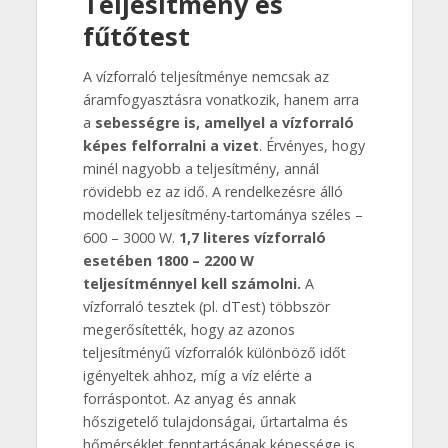
Teljesítmény és
fűtőtest
A vízforraló teljesítménye nemcsak az
áramfogyasztásra vonatkozik, hanem arra
a
sebességre is, amellyel a vízforraló
képes felforralni a vizet
. Érvényes, hogy
minél nagyobb a teljesítmény, annál
rövidebb ez az idő. A rendelkezésre álló
modellek teljesítmény-tartománya széles –
600 – 3000 W.
1,7 literes vízforraló
esetében 1800 – 2200 W
teljesítménnyel kell számolni.
A
vízforraló tesztek (pl. dTest) többször
megerősítették, hogy az azonos
teljesítményű vízforralók különböző időt
igényeltek ahhoz, míg a víz elérte a
forráspontot. Az anyag és annak
hőszigetelő tulajdonságai, űrtartalma és
hőmérséklet fenntartásának képessége is