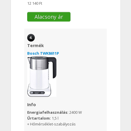
12 140 Ft
Alacsony ár
4.
Termék
Bosch TWK8611P
Info
Energiafelhasználás:
2400 W
Űrtartalom:
1,5 l
+ Hőmérséklet-szabályozás