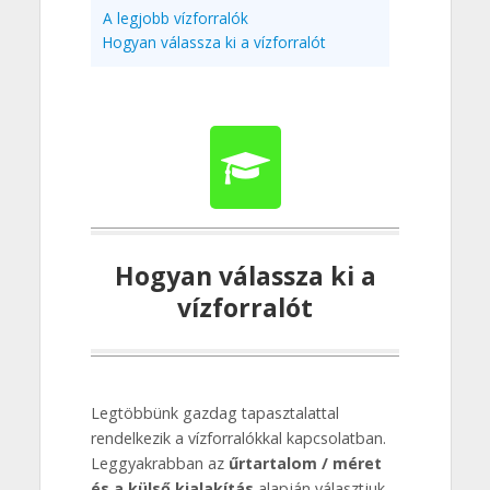
A legjobb vízforralók
Hogyan válassza ki a vízforralót
Hogyan válassza ki a
vízforralót
Legtöbbünk gazdag tapasztalattal
rendelkezik a vízforralókkal kapcsolatban.
Leggyakrabban az
űrtartalom / méret
és a külső kialakítás
alapján választjuk