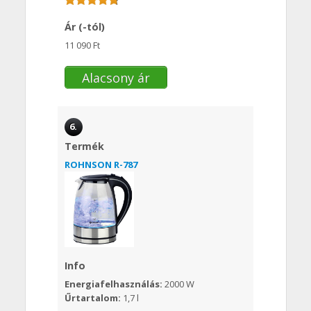
Ár (-tól)
11 090 Ft
Alacsony ár
6.
Termék
ROHNSON R-787
Info
Energiafelhasználás:
2000 W
Űrtartalom:
1,7 l