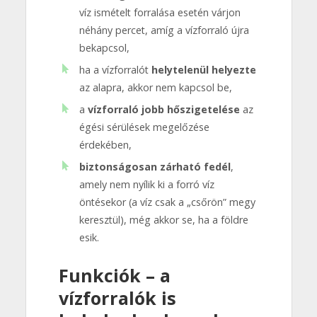
víz ismételt forralása esetén várjon
néhány percet, amíg a vízforraló újra
bekapcsol,
ha a vízforralót
helytelenül helyezte
az alapra, akkor nem kapcsol be,
a
vízforraló jobb hőszigetelése
az
égési sérülések megelőzése
érdekében,
biztonságosan zárható fedél
,
amely nem nyílik ki a forró víz
öntésekor (a víz csak a „csőrön” megy
keresztül), még akkor se, ha a földre
esik.
Funkciók – a
vízforralók is