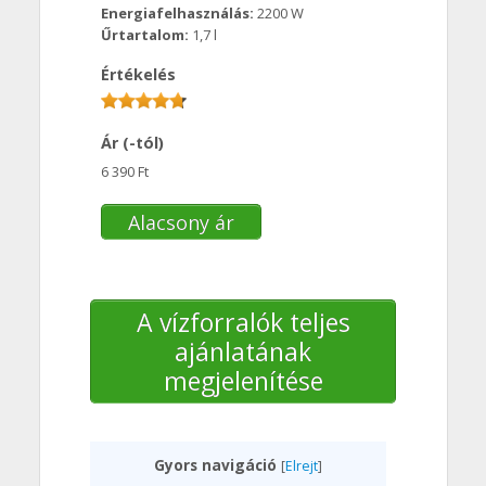
Energiafelhasználás:
2200 W
Űrtartalom:
1,7 l
Értékelés
Ár (-tól)
6 390 Ft
Alacsony ár
A vízforralók teljes
ajánlatának
megjelenítése
Gyors navigáció
[
Elrejt
]