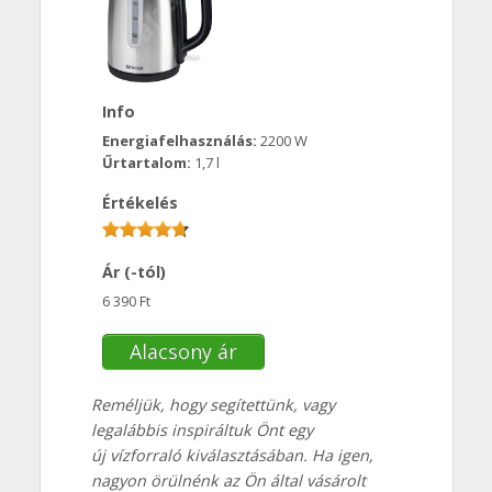
Info
Energiafelhasználás:
2200 W
Űrtartalom:
1,7 l
Értékelés
Ár (-tól)
6 390 Ft
Alacsony ár
Reméljük, hogy segítettünk, vagy
legalábbis inspiráltuk Önt egy
új vízforraló kiválasztásában. Ha igen,
nagyon örülnénk az Ön által vásárolt