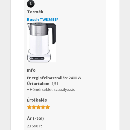
4.
Termék
Bosch TWK8611P
Info
Energiafelhasználás:
2400 W
Űrtartalom:
1,5 l
+ Hőmérséklet-szabályozás
Értékelés
Ár (-tól)
23 590 Ft