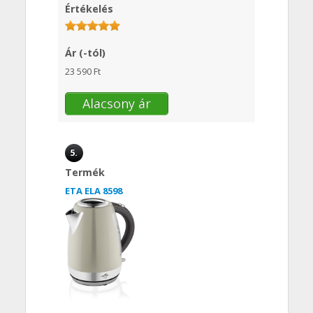
Értékelés
Ár (-tól)
23 590 Ft
Alacsony ár
5.
Termék
ETA ELA 8598