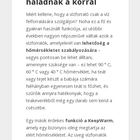
haladnak a korral
Miért kellene, hogy a vízforraló csak a víz
felforralására szolgáljon? Noha ez a fő és
gyakran használt funkciója, az utóbbi
években nagyon népszerűvé váltak azok a
vízforralók, amelyeknél van
lehetőség a
hőmérsékletet szabályozására
–
vagyis pontosan be lehet állítani,
amennyire szüksége van – ez lehet 90 ° C,
60 ° C vagy 40 ° C hőmérséklet, ha teát
vagy tejet készít a babája számára.
Néhányban egyenesen teát is főzhet, és
szűrőik annyira hatékonyak, hogy a
teakeverékből még egy darab sem kerül a
csészébe.
Egy másik érdekes
funkció a KeepWarm
,
amely egy bizonyos ideig megtartja az
elért hőmérsékletet. Az üveg vízforralók