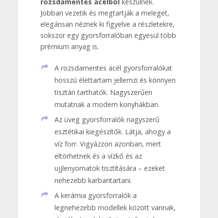
rozsdamentes acélból
készülnek.
Jobban vezetik és megtartják a meleget,
elegánsan néznek ki figyelve a részletekre,
sokszor egy gyorsforralóban egyesül több
prémium anyag is.
A rozsdamentes acél gyorsforralókat
hosszú élettartam jellemzi és könnyen
tisztán tarthatók. Nagyszerűen
mutatnak a modern konyhákban.
Az üveg gyorsforralók nagyszerű
esztétikai kiegészítők. Látja, ahogy a
víz forr. Vigyázzon azonban, mert
eltörhetnek és a vízkő és az
ujjlenyomatok tisztítására – ezeket
nehezebb karbantartani.
A kerámia gyorsforralók a
legnehezebb modellek között vannak,