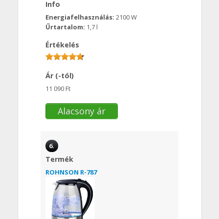
Info
Energiafelhasználás:
2100 W
Űrtartalom:
1,7 l
Értékelés
Ár (-tól)
11 090 Ft
Alacsony ár
6.
Termék
ROHNSON R-787