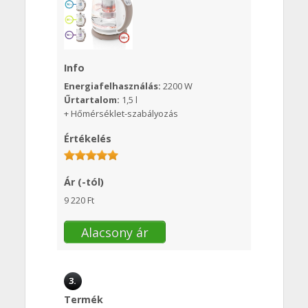
Info
Energiafelhasználás:
2200 W
Űrtartalom:
1,5 l
+ Hőmérséklet-szabályozás
Értékelés
Ár (-tól)
9 220 Ft
Alacsony ár
3.
Termék