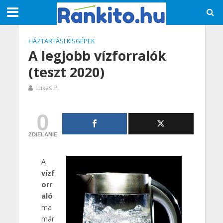
HÁZTARTÁSI KISGÉPEK
A legjobb vízforralók
(teszt 2020)
Lukas P.
0
ZDIEĽANIE
A
vízf
orr
aló
ma
már