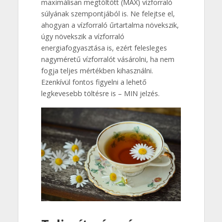
maximálisan megtöltött (MAX) vízforraló
súlyának szempontjából is. Ne felejtse el,
ahogyan a vízforraló űrtartalma növekszik,
úgy növekszik a vízforraló
energiafogyasztása is, ezért felesleges
nagyméretű vízforralót vásárolni, ha nem
fogja teljes mértékben kihasználni.
Ezenkívül fontos figyelni a lehető
legkevesebb töltésre is – MIN jelzés.