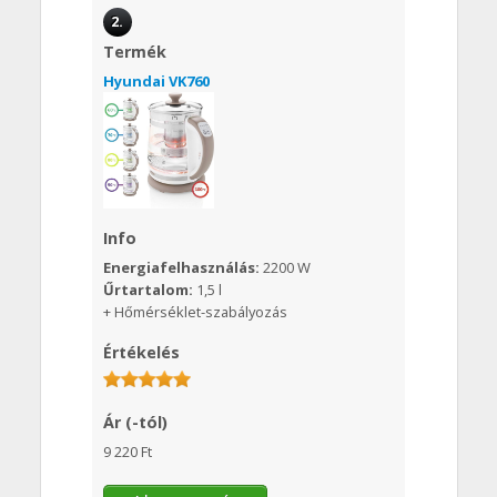
2.
Termék
Hyundai VK760
Info
Energiafelhasználás:
2200 W
Űrtartalom:
1,5 l
+ Hőmérséklet-szabályozás
Értékelés
Ár (-tól)
9 220 Ft