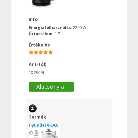
Info
Energiafelhasználás:
2200 W
Űrtartalom:
1,7 l
Értékelés
Ár (-tól)
10 290 Ft
Alacsony ár
2.
Termék
Hyundai VK760