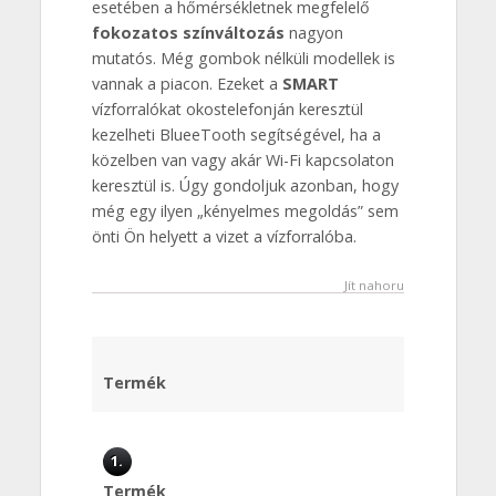
esetében a hőmérsékletnek megfelelő
fokozatos színváltozás
nagyon
mutatós. Még gombok nélküli modellek is
vannak a piacon. Ezeket a
SMART
vízforralókat okostelefonján keresztül
kezelheti BlueeTooth segítségével, ha a
közelben van vagy akár Wi-Fi kapcsolaton
keresztül is. Úgy gondoljuk azonban, hogy
még egy ilyen „kényelmes megoldás” sem
önti Ön helyett a vizet a vízforralóba.
Jít nahoru
Termék
1.
Termék