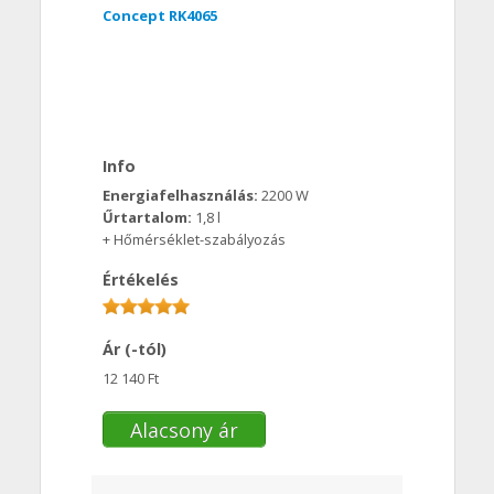
Concept RK4065
Info
Energiafelhasználás:
2200 W
Űrtartalom:
1,8 l
+ Hőmérséklet-szabályozás
Értékelés
Ár (-tól)
12 140 Ft
Alacsony ár