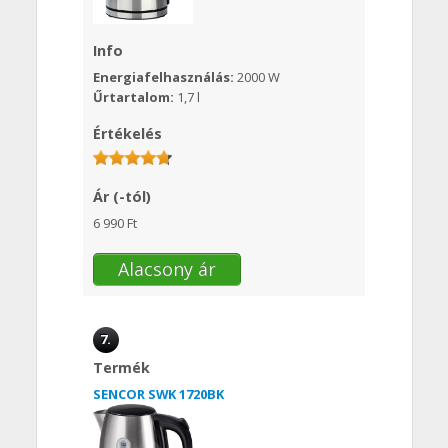
Info
Energiafelhasználás:
2000 W
Űrtartalom:
1,7 l
Értékelés
Ár (-tól)
6 990 Ft
Alacsony ár
7.
Termék
SENCOR SWK 1720BK