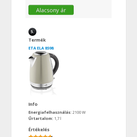
Alacsony ár
5.
Termék
ETA ELA 8598
Info
Energiafelhasználás:
2100 W
Űrtartalom:
1,7 l
Értékelés