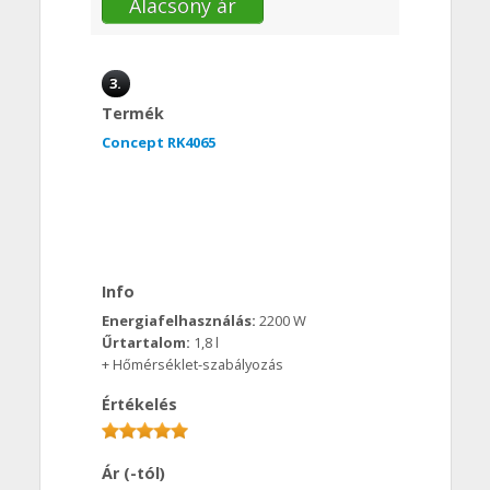
Alacsony ár
3.
Termék
Concept RK4065
Info
Energiafelhasználás:
2200 W
Űrtartalom:
1,8 l
+ Hőmérséklet-szabályozás
Értékelés
Ár (-tól)