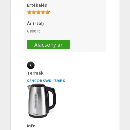
Értékelés
Ár (-tól)
6 990 Ft
Alacsony ár
7.
Termék
SENCOR SWK 1720BK
Info