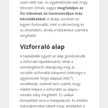
szem előtt van, és egyértelműen kell, hogy
tetsszen Önnek, vagyis
megfeleljen az
Ön ízlésének és harmonizáljon más
készülékekkel
. A dizájn azonban ne
legyen fontosabb, mint a célszerűség és
az űrtartalom, amely a háztartása számára
megfelelő.
Vízforraló alap
A tápkábellel együtt az alap gondoskodik
a vízforraló tápellátásáról, tehát a
vízmelegítésről. Manapság még az
olcsóbb vízforralók túlnyomó többsége is
úgynevezett forgó alappal (360 °)
rendelkezik, ezeknél nem számít, hogy
miként helyezi a vízforralót az alapra –
minden irány megfelelő. Ez sokkal
könnyebbé teszi a manipulációt, és értékes
másodperceket takarít meg, amelyeket a