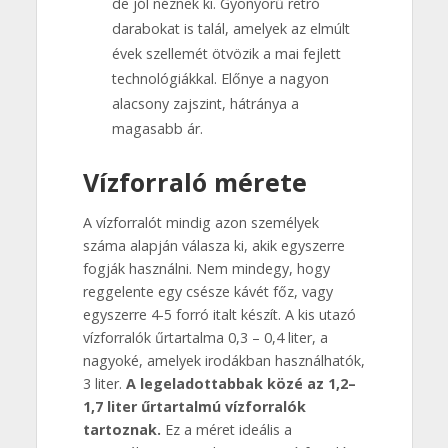
de jól néznek ki. Gyönyörű retró
darabokat is talál, amelyek az elmúlt
évek szellemét ötvözik a mai fejlett
technológiákkal. Előnye a nagyon
alacsony zajszint, hátránya a
magasabb ár.
Vízforraló mérete
A vízforralót mindig azon személyek
száma alapján válasza ki, akik egyszerre
fogják használni. Nem mindegy, hogy
reggelente egy csésze kávét főz, vagy
egyszerre 4-5 forró italt készít. A kis utazó
vízforralók űrtartalma 0,3 – 0,4 liter, a
nagyoké, amelyek irodákban használhatók,
3 liter.
A legeladottabbak közé az 1,2–
1,7 liter űrtartalmú vízforralók
tartoznak.
Ez a méret ideális a