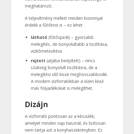
meghatározó.
A teljesítmény mellett minden bizonnyal
érdekli a fűtőtest is – ez lehet
látható
(fűtőspirál) – gyorsabb
melegítés, de bonyolultabb a tisztítása,
vízkőmetesítése.
rejtett
(aljába beépített) – nincs
szükség bonyolult tisztításra, de a
melegítési idő kissé meghosszabbodik.
A modern vízforralókban a vízen kívül
más folyadékokat is melegíthet.
Dizájn
A vízforraló pontosan az a készülék,
amelyet minden nap használ, és biztosan
nem tartja azt a konyhaszekrényben. Ez