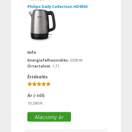
Philips Daily Collection HD9350
Info
Energiafelhasználás:
2200 W
Űrtartalom:
1,7 l
Értékelés
Ár (-tól)
10 290 Ft
Alacsony ár