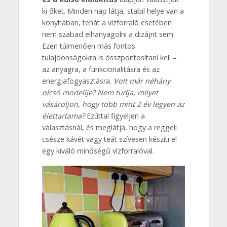
ki őket. Minden nap látja, stabil helye van a
konyhában, tehát a vízforraló esetében
nem szabad elhanyagolni a dizájnt sem.
Ezen túlmenően más fontos
tulajdonságokra is összpontosítani kell –
az anyagra, a funkcionalitásra és az
energiafogyasztásra.
Volt már néhány
olcsó modellje? Nem tudja, milyet
vásároljon, hogy több mint 2 év legyen az
élettartama?
Ezúttal figyeljen a
választásnál, és meglátja, hogy a reggeli
csésze kávét vagy teát szívesen készíti el
egy kiváló minőségű vízforralóval.