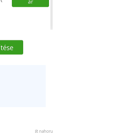
Ft
ár
ítése
Jít nahoru