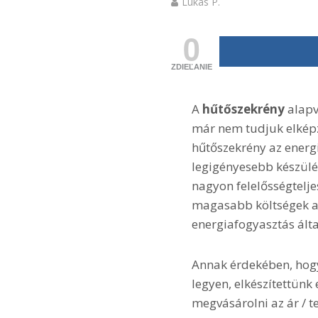
Lukas P.
0
ZDIEĽANIE
A
hűtőszekrény
alapv
már nem tudjuk elképze
hűtőszekrény az energ
legigényesebb készülék
nagyon felelősségtelje
magasabb költségek a
energiafogyasztás álta
Annak érdekében, hogy
legyen, elkészítettünk
megvásárolni az ár / 