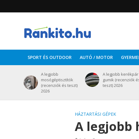
SPORT ÉS OUTDOOR
AUTÓ / MOTOR
GYERME
A legjobb
A legjobb kerékpár
mosógéptisztítók
gumik (recenziók é
(recenziók és teszt)
teszt) 2026
2026
HÁZTARTÁSI GÉPEK
A legjobb 