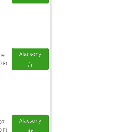
Alacsony
09
0 Ft
ár
Alacsony
07
0 Ft
ár