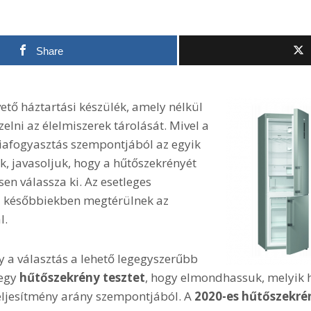
Share
ető háztartási készülék, amely nélkül
lni az élelmiszerek tárolását. Mivel a
iafogyasztás szempontjából az egyik
, javasoljuk, hogy a hűtőszekrényét
sen válassza ki. Az esetleges
 későbbiekben megtérülnek az
l.
 a választás a lehető legegyszerűbb
 egy
hűtőszekrény tesztet
, hogy elmondhassuk, melyik 
teljesítmény arány szempontjából. A
2020-es hűtőszekré