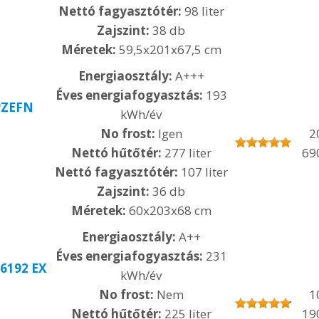
Nettó fagyasztótér:
98 liter
Zajszint:
38 db
Méretek:
59,5x201x67,5 cm
Energiaosztály:
A+++
Éves energiafogyasztás:
193
PZEFN
kWh/év
No frost:
Igen
2
Nettó hűtőtér:
277 liter
69
Nettó fagyasztótér:
107 liter
Zajszint:
36 db
Méretek:
60x203x68 cm
Energiaosztály:
A++
Éves energiafogyasztás:
231
6192 EX
kWh/év
No frost:
Nem
1
Nettó hűtőtér:
225 liter
19