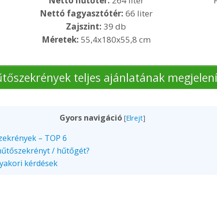
Nettó hűtőtér:
264 liter
Nettó fagyasztótér:
66 liter
Zajszint:
39 db
Méretek:
55,4x180x55,8 cm
tőszekrények teljes ajánlatának megjelen
Gyors navigáció
[
Elrejt
]
szekrények – TOP 6
hűtőszekrényt / hűtőgét?
 gyakori kérdések