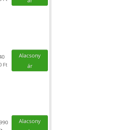
ár
Alacsony
40
0 Ft
ár
Alacsony
 990