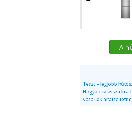
A hű
Teszt – legjobb hűtő
Hogyan válassza ki a 
Vásárlók által feltett