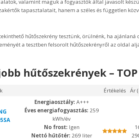
llalatok, valamint maguk a fogyasztók által javasolt készü
kértők tapasztalatait, hanem a széles és független közv
tekinthető hűtőszekrény tesztünk, örülnénk, ha ajánlaná 
leményét a tesztben felsorolt hűtőszekrényről az oldal alj
gjobb hűtőszekrények – TOP
k
Értékelés
Ár (
Energiaosztály:
A+++
Éves energiafogyasztás:
259
NG
kWh/év
05SA
No frost:
Igen
1
Nettó hűtőtér:
269 liter
29