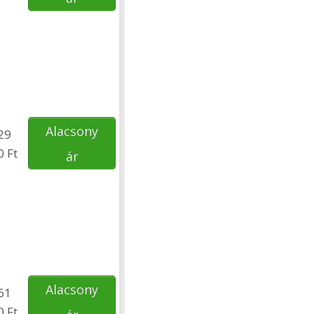
Alacsony
29
0 Ft
ár
Alacsony
61
0 Ft