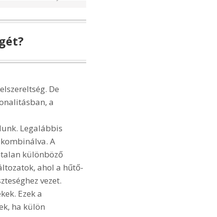
őgét?
lszereltség. De
onalitásban, a
unk. Legalábbis
n kombinálva. A
ámtalan különböző
ltozatok, ahol a hűtő-
szteséghez vezet.
ékek. Ezek a
ek, ha külön