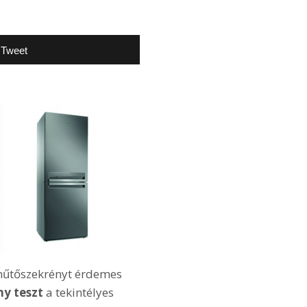
Tweet
hűtőszekrényt érdemes
ny teszt
a tekintélyes