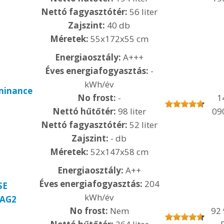
Nettó fagyasztótér:
56 liter
Zajszint:
40 db
Méretek:
55x172x55 cm
Energiaosztály:
A+++
Éves energiafogyasztás:
-
kWh/év
uminance
No frost:
-
1
Nettó hűtőtér:
98 liter
09
Nettó fagyasztótér:
52 liter
Zajszint:
- db
Méretek:
52x147x58 cm
Energiaosztály:
A++
Éves energiafogyasztás:
204
SE
kWh/év
AG2
No frost:
Nem
92