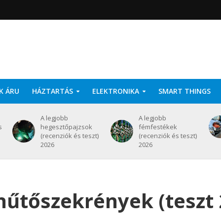
K ÁRU
HÁZTARTÁS
ELEKTRONIKA
SMART THINGS
A legjobb
A legjobb
s
hegesztőpajzsok
fémfestékek
(recenziók és teszt)
(recenziók és teszt)
2026
2026
hűtőszekrények (teszt 