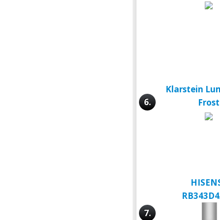
Klarstein L
6.
Frost
HISEN
RB343D4
7.